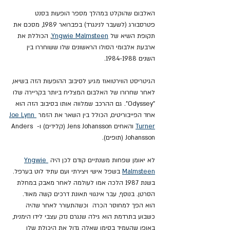
האלבום שהוקלט במהלך מספר הופעות בסנט 
פטרסבורג (לשעבר לנינגרד) בפברואר 1989, מסכם את 
תקופת השיא של 
Yngwie Malmsteen
, הכוללת את 
ארבעת אלבומי הסולו הראשונים שלו ששוחררו בין 
השנים 1984-1988.
הגיטריסט הווירטואוז מגיע לסיבוב ההופעות הזה בשיאו, 
לאחר שחרורו של האלבום המצליח ביותר בקריירה שלו 
"Odyssey". גם ההרכב שמלווה אותו בסיבוב הזה הוא 
אחד הפייבוריטים, הכולל בין השאר את הזמר 
Joe Lynn 
Turner
 והאחים Jens Johansson (קלידים) ו- Anders 
Johansson (תופים).
לא יאומן שפחות משנתיים קודם לכן היה 
Yngwie 
Malmsteen
 בשפל אישי ויצירתי ועם עתיד לוט בערפל. 
בשנת 1987 הלכה אמו לעולמה לאחר מאבק במחלת 
הסרטן. בנוסף, עבר אינגווי תאונת דרכים קשה מאוד. 
הוא הפך למחוסר הכרה  וכשהתעורר לאחר שהיה 
כשבוע בתרדמת הוא גילה שנגרם נזק עצבי לידו הימנית, 
באופן שהעמיד בסימן שאלה גדול את היכולת שלו 