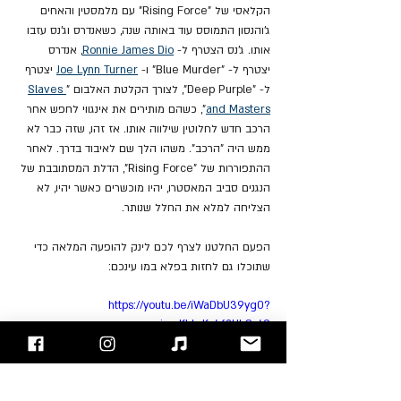
הקלאסי של "Rising Force" עם מלמסטין והאחים 
ג'והנסון התמוסס עוד באותה שנה, כשאנדרס וג'נס עזבו 
אותו. ג'נס הצטרף ל- 
Ronnie James Dio
,
 אנדרס 
יצטרף ל- "Blue Murder" ו- 
Joe Lynn Turner
 יצטרף 
ל- "Deep Purple", לצורך הקלטת האלבום "
Slaves 
and Masters
", כשהם מותירים את אינגווי לחפש אחר 
הרכב חדש לחלוטין שילווה אותו. אז זהו, שזה כבר לא 
ממש היה "הרכב". משהו הלך שם לאיבוד בדרך. לאחר 
ההתפוררות של "Rising Force", הדלת המסתובבת של 
הנגנים סביב המאסטרו, יהיו מוכשרים כאשר יהיו, לא 
הצליחה למלא את החלל שנותר.
הפעם החלטנו לצרף לכם לינק להופעה המלאה כדי 
שתוכלו גם לחזות בפלא במו עינכם:
https://youtu.be/iWaDbU39yg0?
si=mKLLyKy462HLSr49