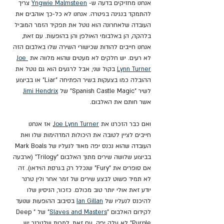
אנחנו מחזיקים בדעה ש- 
Yngwie Malmsteen
 צריך 
להתמקד בנגינה בגיטרה. אנחנו לא כל-כך אוהבים את 
העובדה שלאחרונה הוא נוטל את תפקיד הזמר המוביל 
בלהקה, הן באלבומי האולפן והן בהופעות. עם זאת, 
אנחנו חייבים להודות שכישורי השירה שלו באלבום הזה 
לא רעים. יש חלקים לא מעטים שהוא מלווה את 
Joe 
Lynn Turner
 בקול שני, אבל לרגעים הוא גם נוטל את 
ההובלה כמו בצעקות בשיר הפתיחה "Liar" או בביצוע 
לשיר "Spanish Castle Magic" של 
Jimi Hendrix
אשר חותם את האלבום.
ואם כבר הזכרנו את 
Joe Lynn Turner
, אז אנחנו 
חייבים לציין לטובה את היכולות המדהימות שלו ואת 
העובדה שהוא נכנס יפה מאוד לנעליו של Mark Boals 
בביצוע שלושה שירים מתוך האלבום "Trilogy" (ארבעה 
אם סופרים את "Fury" שנכלל רק בגרסת הוידאו). זה 
לא תמיד פשוט לבצע שירים של זמר אחר ולין טרנר 
יודע זאת אולי יותר טוב מכולם. כזכור, הניסיון שלו 
להיכנס לנעליו של 
Ian Gillan
 בסיבוב ההופעות שנועד 
לקידום האלבום "
Slaves and Masters
" של "Deep 
Purple" לא עלה יפה. עם זאת, למרות שלטרנר יש 