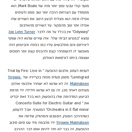
מנעד קולי טבעי נמוך יותר מזה של Mark Boals, הוא 
מתמודד עם הצרחות הרבה יותר טוב ממנו ולעיתים 
אפילו נדמה הוא מצליח לבצע היטב את השירים שלו 
אפילו יותר טוב מהמקור. על השירים מהאלבום 
"Odyssey" אין בכלל על מה לדבר. 
Joe Lynn Turner
נמצא "במגרש הביתי שלו". אלו שירים שהוא היה שותף 
ליצירתם והם מתלבשים עליו כמו כפפה והביטחון הזה 
מאפשר לו להשתחרר קצת ולהכניס קצת יותר חספוס 
ועוצמה ביחס לגרסאות האולפן.
לעניות דעתנו, אלבום ההופעה "Trial by Fire: Live in 
Leningrad" מסמן נקודת מפנה בקריירה של 
Yngwie 
Malmsteen
. זה לא שהוא לא ישחרר אלבומי אולפן 
מצוינים לאחר מכן. זה גם לא שהוא חלילה ירד מרמת 
הביצוע המדהימה שלו בהופעות, הוא בכל זאת יקליט 
את "Concerto Suite for Electric Guitar and 
Orchestra in E flat minor" המטורף. אבל לדעתנו, 
כשההרכב המצוין, המגובש והמהודק שליווה את 
Yngwie Malmsteen
 ירד מהבמה מיד עם סיום סיבוב 
ההופעות, זה כבר לא חזר להיות אותו דבר. ההרכב 