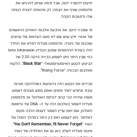
יודעים להסביר למה, אבל נדמה שניתן להרגיש את 
מלמסטין שורף את הבמה, רק מהאזנה לצורת הנגינה 
שלו ולתגובות הקהל.
מי שמכיר היטב את ארבעת אלבומי האולפן הראשונים 
של אנגויי, יודע שיש שם לא מעט העלאות של ערוצים 
ושכבות של גיטרה. מלמסטין מצליח למלא את החלל 
הזה בעזרת ההרמוניות שמנגן הקלידן Jens Johansson 
כפי שבין היתר ניתן לשמוע בבירור בדקה 2:20 של 
הביצוע לקטע האינסטרומנטאלי "
Black Star
", הלקוח 
מאלבום הבכורה "Rising Force".
מכירים את הקטע הזה בהופעות כשהלהקה מציגה 
עיבוד מחודש לשיר מסוים ואתם ממש מצפים לשמוע 
משהו שיהיה הכי קרוב לגרסת האולפן? אז מלמסטין 
מצליח לשמור באלבום הזה על ה- DNA של גרסאות 
האולפן, ועם זאת עדיין לשמור לעצמו הרבה מקום 
לאלתור. ניתן לשמוע זאת בין היתר במהלך הסולו של 
השיר "
You Don't Remember, I'll Never Forget
". 
אינגווי מצליח לשלב כאן גם את המלודיה של השיר 