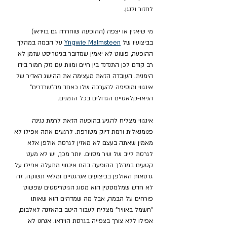
לחזור ולנגן.
מי שיאזין או יצפה (ההופעה שוחררה גם בוידאו) 
בביצועיו של 
Yngwie Malmsteen
 על הבמה במהלך 
ההופעה, פשוט לא יאמין שמדובר בגיטריסט שזמן לא 
רב קודם לכן התנדנד בין חיים ומוות עם נזק חמור בידו 
הימנית. העובדה הזאת מעצימה את ההישג האדיר של 
אינגווי ומוסיפה להערכה שלו כאחד מה"שרדרים" 
הניאו-קלאסיים הגדולים בכל הזמנים.
אינגווי מצליח להגיע בהופעה הזאת לרמת נגינה 
פנומנאלית ורמת דיוק מטורפת. לרגעים אתה אפילו לא 
מאמין שאתה בעצם לא מאזין לגרסת אולפן אלא 
לגרסת לייב של שיר מסוים. יותר מכך, יש לא מעט 
קטעים במהלך ההופעה בהם אינגווי מתעלה אפילו על 
גרסאות האולפן בביצועים אנרגטיים ומלאי תשוקה. זה 
לא חדש שמלמסטין הוא מסוג הגיטריסטים שפשוט 
פורחים על הבמה, אבל מה שמדהים הוא שאותו 
"חשמל באוויר" מצליח לעבור היטב בהאזנה לאלבום, 
אפילו ללא צורך בצפייה בגרסת הוידאו. אנחנו לא 