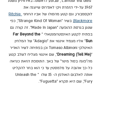
"L'amour est bleu", שבוצע לראשונה באירוויזיון משנת 
1967 על-ידי הזמרת ויקי לאנדרוס שייצגה את 
לוקסמבורג, וגם קטע מהסולו של אביו הרוחני 
Ritchie 
Blackmore
,
 בשיר "Strange Kind Of Woman", כפי 
שנוגן בגרסת ההופעה "Made In Japan". זה קורה גם 
בפתיח לקטע האינסטרומנטאלי "
Far Beyond the 
Sun
" אליו מצמיד אינגווי את "Adagio" של המלחין 
האיטלקי Tomaso Albinoni וכן בפתיחה לשיר האדיר 
"
Dreaming (Tell Me)
", שם אינגווי מצליח לשלב קטע 
מה"פוגה בסול מינור" של באך. התוספת הזאת כנראה 
כל-כך אהובה על מלמסטין עד כי הוא בחר להקליט 
אותה לאלבום האולפן ה- 15 שלו  "Unleash the 
Fury", שם היא תקרא "Fuguetta".