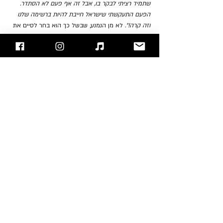
שתמיד רציתי לבקר בו, אבל זה אף פעם לא הסתדר. 
הפעם התעקשתי שישראל חייבת להיות ברשימה שלנו 
וזה קרה!".
 לא מן הנמנע, שבשל כך הוא בחר לסיים את 
ההופעה בהבטחה: 
“I’ll come here any time you 
want”.
 כן ג'ון, למרות שאתה מעבר לשיא שלך, למרות 
שאתה לא תמיד פוגע בצלילים הנכונים אנחנו רוצים 
אותך כאן שוב, ושוב ושוב...
"עימות חזיתי" - בלוג הרוק של ישראל
אתם מוזמנים לעקוב אחרינו 
בפייסבוק
 / 
אינסטגרם
 ו/או 
להירשם לאתר
David Bryan
Jon Bon Jovi
Richie Sambora
Bon Jovi
Tico Torres
סקירת הופעות