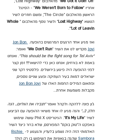
"
We Got It Goin' On
" מהאלבום "Lost Highway", 
אחריו "
We Weren't Born to Follow
" - הסינגל 
הראשון מהאלבום "The Circle", ומשם חוזרים לשיר 
הנושא "
Lost Highway
" ולשיר נוסף מהאלבום "
Whole 
".
Lot of Leavin'
ואז מגיע אחד הרגעים המרגשים בהופעה. 
Jon Bon 
Jovi
 מקדיש לנו את השיר "
We Don't Run
" ואומר: 
“This should be the fight song for Tel Aviv”
. ואנחנו 
באמת לא בורחים, אנחנו כאן כדי להישאר!!! זמן קצר 
לפני ההופעה היה פיגוע בירושלים. פלסטיני דקר שני 
ישראלים למוות בעיר העתיקה ופצע שניים נוספים, 
ופתאום המילים החמות האלו של 
Jon Bon Jovi
מקבלות משמעות אחרת...
ג'ון פונה ללהקה ולקהל ואומר 
"תגבירו את הווליום... הנה 
חלק 2..."
 והנה מגיע לו אחד משיאי ההופעה עם הביצוע 
לשיר "
It's My Life
". הגיטריסט Phil X עושה שימוש 
באפקט ה"טוק בוקס" המפורסם, שלא ברור כיצד השיר 
האלמותי הזה היה נשמע בלעדיו, והגעגוע ל- 
Richie 
Sambora
 שהגה בגאוניות את השימוש בו רק הולך 