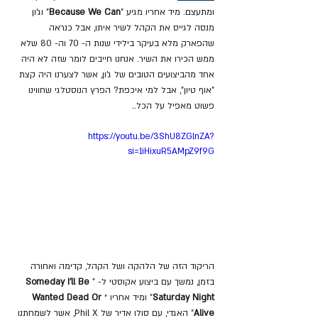
ומתעצם. מיד אחריו מגיע "
Because We Can
" וג'ון 
מנסה לגייס את הקהל לשיר איתו, אבל כנראה 
שהפארק מלא בעיקר בילידי שנות ה- 70 וה- 80 שלא 
ממש הכירו את השיר. אנחנו חייבים לומר שזה לא היה 
אחד מהביצועים הטובים של ג'ון, אשר לצערנו היה קצת 
"אוף טיון", אבל למי איכפת? הפרץ הנוסטלגי שחווינו 
פשוט מאפיל על הכל..
https://youtu.be/3ShU8ZGlnZA?
si=1iHixuR5AMpZ9f9G
הריקוד הזה של הלהקה ושל הקהל, קדימה ואחורה 
בזמן, נמשך עם ביצוע אקוסטי ל- "
Someday I'll Be 
Saturday Night
" ומיד אחריו ״
Wanted Dead Or 
Alive
" האגדי, עם סולו אדיר של Phil X, אשר לשמחתנו 