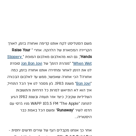
משם הסטליסט לקח אותנו קדימה ואחורה בזמן, לאורך 
הקריירה המפוארת של הלהקה. אחרי "
Raise Your 
Hands
", גם הוא מהאלבום מאלבום המופת "
Slippery 
When Wet
" "מנהרת הזמן" של 
Jon Bon Jovi
 סופרת 
לנו את הזמן לאחור ומחזירה אותנו אחורה בזמן, כמה 
אחורה? הכי אחורה שאפשר, ממש עד לאלבום הבכורה 
"
Bon Jovi
" משנת 1983. ג'ון מספר לנו איך הכל התחיל, 
איך הוא לא התייאש למרות כל הדחיות והתשובות 
השליליות שקיבל, כיצד אזר תעוזה ובשנת 1982 הגיע 
לתחנה "WAPP 103.5 FM "The Apple מניו ג'רסי עם 
הדמו לשיר "
Runaway
" ומשם הכל באמת כבר 
היסטוריה...
אחר כך אנחנו מקבלים רצף של שירים חדשים יחסית - 