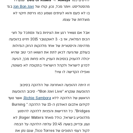
מהסטליסט. ויותר מכל, נכון, קולו של 
Jon Bon Jovi
 בגד 
בו לא פעם והוא לעיתים נשמע כמו גירסת חיקוי לא 
מוצלחת של עצמו.
אבל אם נשאיר רגע את הציניות בצד ונסתכל על חצי 
הכוס המלאה, אז ב- 3 לאוקטובר 2015 חזינו בהופעה 
מדהימה והיסטורית של אחד מלהקות הרוק הגדולות 
בעולם, שהגיעה לכאן לתת את השואו הכי טוב שהיא 
יכולה להעניק בנסיבות העניין, ולא פחות מכך, הגיעה 
לפרגן לישראל ולקהל הישראלי בתקופה לא פשוטה, 
ואפילו הקדישה לו שיר!
זו היתה ההופעה האחרונה של הלהקה בסיבוב 
ההופעות שנקרא "Bon Jovi Live!"- סיבוב ההופעות 
הראשון של הלהקה ללא 
Richie Sambora
, אשר נועד 
לקידום אלבום האולפן ה-13 של הלהקה "Burning 
Bridges". כל הדרישות והפניות ללהקה להימנע 
מלהופיע בישראל, כולל מאחד Roger Waters, לא 
נענו, ובדיוק בשעה 20:45 עלתה הלהקה על הבמה 
לקול רעמי התופים של Tico Torres, שגם נתן את 