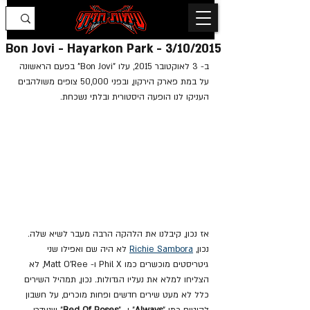
Bon Jovi - Hayarkon Park - 3/10/2015
ב- 3 לאוקטובר 2015, עלו "Bon Jovi" בפעם הראשונה 
על במת פארק הירקון, ובפני 50,000 צופים משולהבים 
העניקו לנו הופעה היסטורית ובלתי נשכחת.
אז נכון, קיבלנו את הלהקה הרבה מעבר לשיא שלה. 
נכון, 
Richie Sambora
 לא היה שם ואפילו שני 
גיטריסטים מוכשרים כמו Phil X ו- Matt O'Ree, לא 
הצליחו למלא את נעליו הגדולות. נכון, תמהיל השירים 
כלל לא מעט שירים חדשים ופחות מוכרים, על חשבון 
להיטים כמו "
Always
" ו- "
Bed Of Roses
" שנעדרו 