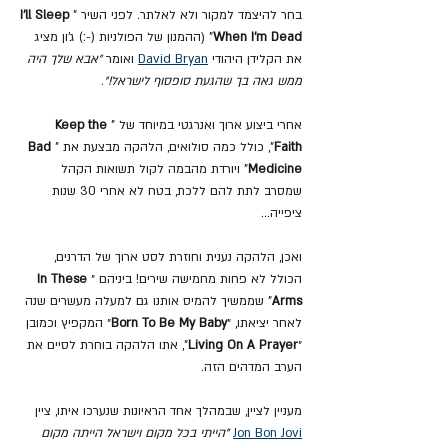
בחר להיצמד למקור ולא לאלתר. לפני השיר "
I'll Sleep 
When I'm Dead
" (ההמנון של הפולניות (-:) ג'ון מציג 
את הקלידן היהודי 
David Bryan
 ואומר 
״אבא שלך היה 
ממש גאה בך שהגעת סופסוף לישראל!״
.
אחרי ביצוע ארוך ואנרגטי במיוחד של "
Keep the 
Faith
", כולל כמה סולואים, הלהקה מבצעת את "
Bad 
Medicine
" ויורדת מהבמה לקול תשואות הקהל 
שמסרב לתת להם ללכת, בטח לא אחרי 30 שנות 
ציפייה...
ואכן, הלהקה נענית וחוזרת לסט ארוך של הדרנים, 
הכולל לא פחות מחמישה שירים! ביניהם ״
In These 
Arms
" שממשיך להמיס אותנו גם למעלה מעשרים שנה 
לאחר יציאתו, ״
Born To Be My Baby
״ המקפיץ וכמובן 
״
Living On A Prayer
", אתו הלהקה בוחרת לסיים את 
הערב המדהים הזה.
מעניין לציין, שבמהלך אחד הראיונות שנערכו איתו, ציין 
Jon Bon Jovi
"הייתי בכל מקום וישראל הייתה מקום 