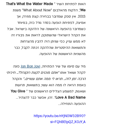
האות לפתיחת השיר "
That's What the Water Made 
Me
", הלקוח מהאלבום "What About Now" משנת 
2013. אין ספק שמדובר בבחירה קצת מוזרה, אך 
אמיצה, לפתיחת הופעה בסדר גודל כזה, במיוחד 
כשמדובר בהופעה הראשונה של הלהקה בישראל. אבל 
את הקהל הישראלי שהשתוקק לראות את גיבוריו זה 
לא ממש עניין, כפי שניתן היה להבין מהצרחות 
והתשואות ההיסטריות שהלהקה זכתה לקבל, כבר 
מהשניות הראשונות של ההופעה.
מיד עם סיומו של שיר הפתיחה, 
Jon Bon Jovi
 פונה 
לקהל ושואל אותו 
"אתם מוכנים לקצת רוקנרול?... חיכיתי 
הרבה זמן לזה... תראו לי ממה אתם עשויים.."
 והקהל 
באמת הראה לו ממה הוא עשוי, בתשואות, תרועות 
ושאגות, למשמע הצלילים הראשונים של "
You Give 
Love A Bad Name
״. זהו, אפשר כבר להצהיר... 
ההופעה התחילה...
https://youtu.be/nYjN0W32B90?
si=FQhBEtpQZ_XGzY_A