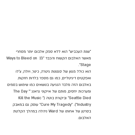
"שנת העכביש" הוא ללא ספק אלבום יותר מסחרי 
מאשר האלבום הקשוח והכבד "13 Ways to Bleed on 
Stage". 
הוא כולל מגוון של סגנונות גיטרה, כינור, ויולה, צ'לו 
ואפקטים דיגיטליים, כמו גם מספר בלדות חזקות. 
באלבום הזה מלבד הנגיעה בנושאים כמו שימוש בסמים 
ומערכות יחסים, מותם של אייקוני גראנג '"The Day 
Seattle Died" וביקורת בוטה ("Kill the Music 
Industry"). "Cure My Tragedy" עוסק גם במאבק 
בסרטן של אחותו של Ward ניהלה במהלך הקלטת 
האלבום.