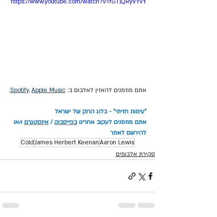
https://www.youtube.com/watch?v=fGT1QRyVYvY
אתם מוזמנים להאזין לאלבום ב: 
Apple Music
, 
Spotify
.
"עימות חזיתי" - בלוג הרוק של ישראל
אתם מוזמנים לעקוב אחרינו 
בפייסבוק
 / 
אינסטגרם
 ו/או 
להירשם לאתר
Cold
James Herbert Keenan
Aaron Lewis
סקירת אלבומים