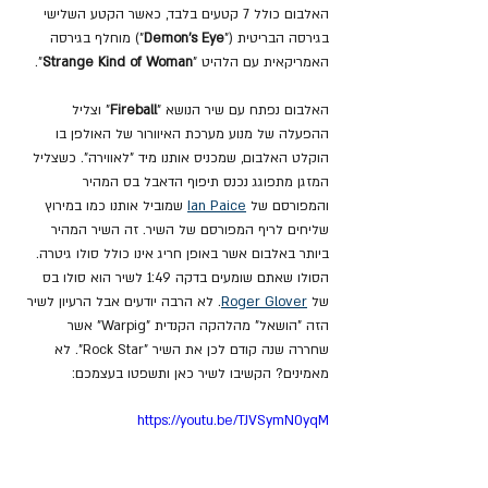
האלבום כולל 7 קטעים בלבד, כאשר הקטע השלישי 
בגירסה הבריטית ("
Demon's Eye
") מוחלף בגירסה 
האמריקאית עם הלהיט "
Strange Kind of Woman
".
האלבום נפתח עם שיר הנושא "
Fireball
" וצליל 
ההפעלה של מנוע מערכת האיוורור של האולפן בו 
הוקלט האלבום, שמכניס אותנו מיד "לאווירה". כשצליל 
המזגן מתפוגג נכנס תיפוף הדאבל בס המהיר 
והמפורסם של 
Ian Paice
 שמוביל אותנו כמו במירוץ 
שליחים לריף המפורסם של השיר. זה השיר המהיר 
ביותר באלבום אשר באופן חריג אינו כולל סולו גיטרה. 
הסולו שאתם שומעים בדקה 1:49 לשיר הוא סולו בס 
של 
Roger Glover
. לא הרבה יודעים אבל הרעיון לשיר 
הזה "הושאל" מהלהקה הקנדית "Warpig" אשר 
שחררה שנה קודם לכן את השיר "Rock Star". לא 
מאמינים? הקשיבו לשיר כאן ותשפטו בעצמכם:
https://youtu.be/TJVSymN0yqM