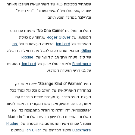
שמתחיל בסביבות 4:15 של השיר יושאלו וישולבו מאוחר 
יותר לקטעי סולו של "האיש השחור" ב"דיפ פרפל" 
וב"ריינבו" במהלך הופעותיהם.
האלבום ננעל עם "
No One Came
" שנפתח עם הבס 
המונוטוני של 
Roger Glover
 שנחתך עם כניסת 
ההאמונד של 
Jon Lord
 והכניסה העוצמתית של 
Ian 
Gillan
. גם כאן אנחנו זוכים לקבל את הדואליות הרגילה 
של סולו גיטרה ארוך מבית היוצר של 
Ritchie 
Blackmore
 ולאחריו סולו אורגן של 
Jon Lord
, המנוגנים 
על גבי הריף הגיטרה המרכזי.
השיר "
Strange Kind of Woman
" יצא כאמור רק 
במהדורה האמריקאית של האלבום וכסינגל נפרד בכל 
העולם. השיר מדבר על מערכת יחסים מורכבת עם 
אישה, כנראה יצאנית, ואכן שמו המקורי היה אמור להיות 
"Prostitute". זהו "הלהיט" הגדול מהתקופה בה יצא 
האלבום. השיר זכה לביצוע מדהים באלבום "Made In 
Japan" עם הדו-שיח המפורסם בין הגיטרה של 
Ritchie 
Blackmore
 והקול המדהים של 
Ian Gillan
 שמחקים 