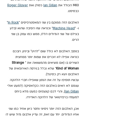
MKII הכולל את 
Ian Gillan
 כסולן ואת 
Roger Glover
כבסיסט.
האלבום הזה ממוקם בין שני המאסטרפיסים "
In Rock
" 
ו- "
Machine Head
" וכנראה שזו הסיבה שהוא נבלע 
בצילם של שני הגדולים הללו, ממש כמו עמק בן שני 
הרים.
בנוסף, האלבום לא כולל שום "להיט" ובינינו, רובכם 
כנראה אפילו לא זוכרים את שמות יותר ממחצית 
השירים בו (אם מוציאים מהמשוואה את "
Strange 
Kind of Woman
" שלא נכלל בגירסה האירופאית של 
האלבום ויצא רק כסינגל).
עכשיו תוסיפו על זה את הנתון שאפילו חברי הלהקה 
עצמם לא רואים באלבום הזה כקלאסיקה (למעט אולי 
Ian Gillan
), והרי לכם קונצנזוס כמעט מלא ביחס 
למעמדו ברפרטואר של הלהקה האדירה.
אכן, האלבום הזה יותר ניסיוני וחסר כיוון אחיד כמו שני 
אחיו הגדולים. יחד עם זאת, זה עדיין אלבום גדול שיש לו 