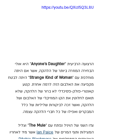
https://youtu.be/QXizI5Q3L8U
הרצועה הרביעית "
Anyone's Daughter
" היא אולי 
הבחירה המוזרה ביותר של הלהקה, אשר אם היתה 
מוחלפת עם "
Strange Kind of Woman
" היתה לבטח 
מקפיצה את האלבום הזה לרמה אחרת. קטע 
קאנטרי-פולק-פסיכדלי לא ברור של הלהקה, שלא 
תואם לחלוטין את הקו המוזיקלי של האלבום ושל 
הלהקה, ואשר זכה לביקורות שליליות של כלל 
המבקרים ואפילו של כל חברי הלהקה עצמה.
צדו השני של הויניל נפתח עם "
The Mule
" וצליל 
המצילות ותוף המרים של 
Ian Paice
 אשר מיד לאחריו 