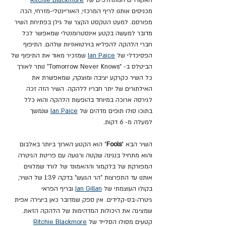
האקורדים המתחלפים של 
Ritchie Blackmore
מכניסים אותנו לריף המרכזי, האוריינטלי-מזרחי, הכה 
מפורסם. למעט הטקסט הקצר של גילן בפתיחת השיר 
מדובר למעשה בקטע אינסטרומנטלי שמאפשר לכל 
חברי הלהקה להפליא בוירטואוזיות שלהם. התיפוף 
הפסיכדלי של 
Ian Paice
 שמזכיר מאוד את התיפוף של 
הביטלס ב- "Tomorrow Never Knows" נותר לאורך 
כל השיר כקרקע יציבה ומוצקה, שמאפשרת את 
האילתורים של יתר חבריו ללהקה. השיר הזה זכה 
לגירסה ארוכה במיוחד בהופעות הלהקה והוא כלל 
בתוכו סולו תופים מדהים של 
Ian Paice
 שנמשך 
למעלה מ- 6 דקות.
השיר הבא "
Fools
" הוא הקטע הארוך ביותר באלבום 
והוא מתחיל בנגינה שקטה ורגועה עם פריטת הגיטרה 
המפורקת של בלקמור וההאמונד של לורד שמלווים 
אותנו עד התפרצות "הר הגעש" בדקה 1:39 של השיר, 
בקולו העוצמתי של 
Ian Gillan
 ובריף הפראי 
גיטרה-בס-קלידים. אין ספק שמדובר כאן ביצירה אפית 
שמציגה את היכולות המדהימות של הלהקה הזאת. 
קטעים מסולו הסלייד של 
Ritchie Blackmore