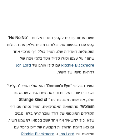
משם אנחנו עוברים לקטע השני באלבום - "
No No No
" 
קטע עם השפעות סול ובלוז בו מוכיח גילאן את היכולות 
הווקאליות האדירות שלו. השיר כולל ריף מרכזי אחד 
שחוזר על עצמו וסולו סלייד גיטר בלוזי ויפה של 
Ritchie Blackmore
 עם סולו אורגן של 
Jon Lord
לקראת סיומו של השיר.
השיר השלישי "
Demon's Eye
" הוא אולי השיר "הקליט" 
והגרובי ביותר באלבום וכנראה שזו הסיבה שהוא גם 
חולק את אותה משבצת עם "
Strange Kind of 
Woman
" מההוצאה האמריקאית. השיר נפתח עם ריף 
הקלידים המונוטוני של לורד ועובר לריף בלוזי מגניב 
שלא יכול להשאיר אף אחד יושב בכסאו למשמע השיר. 
גם כאן קיימת הדואליות הקבועה של דיפ פרפל עם 
סולואים של 
Jon Lord
 ו- 
Ritchie Blackmore
.