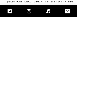
אחד את השני והצרחה האלמותית בסופו. השיר מבוצע 
כמעט אופן קבוע בהופעות הלהקה והפך להיות אחד 
מהשירים המזוהים איתה ביותר.
https://youtu.be/01-2-7_IRFA
להאזנה לאלבום: 
Apple Music
, 
Spotify
"עימות חזיתי" - בלוג הרוק של ישראל
אתם מוזמנים לעקוב אחרינו 
בפייסבוק
 / 
אינסטגרם
 ו/או 
להירשם לאתר
Jon Lord
Ian Paice
Ritchie Blackmore
Deep Purple
Roger Glover
Ian Gillan
סקירת אלבומים