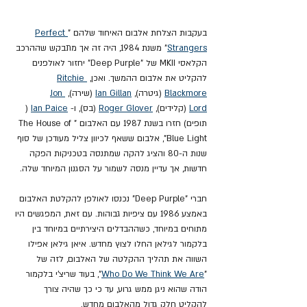
בעקבות הצלחת אלבום האיחוד שלהם "
Perfect 
Strangers
" משנת 1984, היה זה אך מתבקש שההרכב 
הקלאסי MKII של "Deep Purple" יחזור לאולפנים 
להקליט את אלבום ההמשך. ואכן, 
Ritchie 
Blackmore
 (גיטרה), 
Ian Gillan
 (שירה), 
Jon 
Lord
 (קלידים), 
Roger Glover
 (בס), ו- 
Ian Paice
 ( 
תופים) חזרו בשנת 1987 עם האלבום "The House of 
Blue Light", אלבום ששאף לכיוון צליל מעודכן של סוף 
שנות ה-80 והציג להקה שמתנסה בטכניקות הפקה 
חדשות, אך עדיין מנסה לשמור על הסגנון המיוחד שלה.
חברי "Deep Purple" נכנסו לאולפן להקלטת האלבום 
באמצע 1986 עם ציפיות גבוהות. עם זאת, המפגשים היו 
מתוחים במיוחד, כשההבדלים היצירתיים במיוחד בין 
בלקמור לגילאן החלו לצוץ מחדש. איאן גילאן אפילו 
השווה את תהליך ההקלטה של האלבום, לזה של ​​
"
Who Do We Think We Are
", בעוד שריצ'י בלקמור 
הודה שהוא ניגן ממש גרוע, עד כי כך שהיה צורך 
להקליט חלק גדול מהאלבום מחדש.