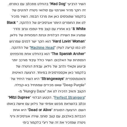
השיר הרביעי "
Mad Dog
" בהחלט מתכתב עם כותרתו. 
זה רוקר מהיר ואנרגטי עם סולואי גיטרה לוהטים של 
בלקמור שתופסים כאן את מרכז הבמה. השיר מזכיר 
לנו את החומרים היותר אגרסיביים של הלהקה. "
Black 
& White
" בא אחריו עם קצב מיד-טמפו וגרוב נהדר 
שמציג את השירה הבלוזית ונגינת המפוחית ​​של גילאן. 
"
Hard Lovin' Woman
" הוא רוקר ישר לפנים שמרגיש 
לנו כמו קריצה לעידן "
Machine Head
" של הלהקה. 
"
The Spanish Archer
" הוא בהחלט אחת מהפנינים 
הנסתרות של האלבום. השיר כולל עיבוד מורכב יותר 
וביצוע ווקאלי נלהב של גילאן. עבודת הגיטרה של 
בלקמור כאן אקספרסיבית במיוחד. הרצועה האיטית 
והאטמוספרית "
Strangeways
" היא השיר היחיד של 
"Deep Purple" שאנו מכירים שמתחיל בא-קפלה. 
הקצב והוויב הזכירו לנו את "Hungry Daze" מ- 
"
Perfect Strangers
". הקטע הבלוזי "
Mitzi Dupree
" 
נכתב בהשראת מפגש אמיתי של גילאן עם אישה באותו 
השם. הרצועה הסוגרת "
Dead or Alive
" היא אחת 
הכבדות באלבום, עם קצב סוחף, שירה אגרסיבית וריף 
גיטרה שמזכיר את זה של ריצ'י בלקמור בימי 