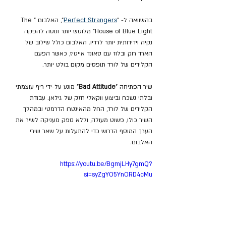
בהשוואה ל- "
Perfect Strangers
", האלבום "The 
House of Blue Light" מלוטש יותר ונוטה להפקה 
נקיה וידידותית יותר לרדיו. האלבום כולל שילוב של 
הארד רוק ובלוז עם סאונד אייטיז, כאשר הפעם 
הקלידים של לורד תופסים מקום בולט יותר.
שיר הפתיחה "
Bad Attitude
" מונע על-ידי ריף עוצמתי 
ובלתי נשכח וביצוע ווקאלי חזק של גילאן. עבודת 
הקלידים של לורד, החל מהאינטרו הדרמטי ובמהלך 
השיר כולו, פשוט מעולה, וללא ספק מעניקה לשיר את 
הערך המוסף הדרוש כדי להתעלות על שאר שירי 
האלבום.
https://youtu.be/BgmjLHy7gmQ?
si=syZgYO5YnORD4cMu