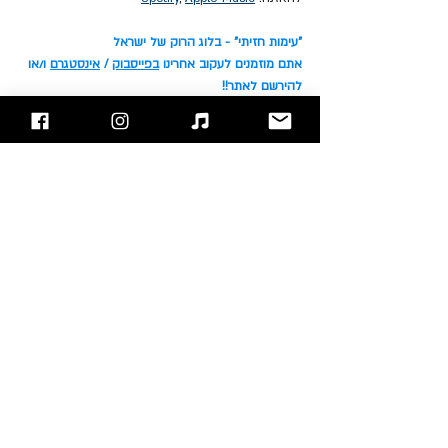
"עימות חזיתי" - בלוג הרוק של ישראל
אתם מוזמנים לעקוב אחרינו 
בפייסבוק
 / 
אינסטגרם
 ו/או 
להירשם לאתר!!
Jon Lord
Ian Paice
Ritchie Blackmore
Deep Purple
Roger Glover
Ian Gillan
סקירת אלבומים
פוסטים אחרונים
הצג הכול