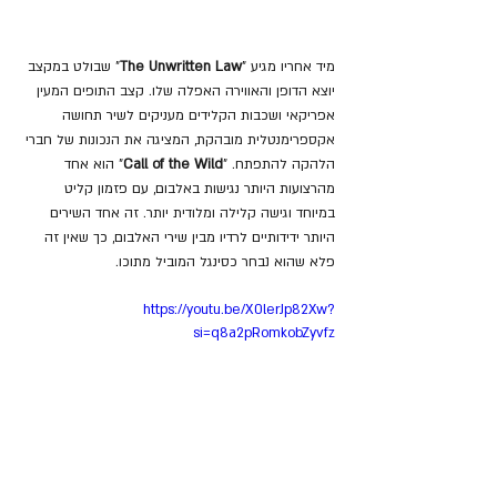
מיד אחריו מגיע "
The Unwritten Law
" שבולט במקצב 
יוצא הדופן והאווירה האפלה שלו. קצב התופים המעין 
אפריקאי ושכבות הקלידים מעניקים לשיר תחושה 
אקספרימנטלית מובהקת, המציגה את הנכונות של חברי 
הלהקה להתפתח. "
Call of the Wild
" הוא אחד 
מהרצועות היותר נגישות באלבום, עם פזמון קליט 
במיוחד וגישה קלילה ומלודית יותר. זה אחד השירים 
היותר ידידותיים לרדיו מבין שירי האלבום, כך שאין זה 
פלא שהוא נבחר כסינגל המוביל מתוכו.
https://youtu.be/X0lerJp82Xw?
si=q8a2pRomkobZyvfz