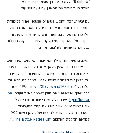
"Rainbow". ללא ספק דרך עוצמתית לסיים את 
האלבום, ולהותיר את המאזין עם טעם של עוד.
עם יציאתו, זכה 
"
The House of Blue Light
"
 לביקורות 
מעורבות. היו ששיבחו את המוזיקליות ואת הנכונות של 
הלהקה להתנסות במחוזות חדשים, אך אחרים מתחו 
ביקורת על ההפקה החלקלקה והיעדר של קטעים בלתי 
נשכחים, בהשוואה לאלבום הקודם.
האלבום סימן את תחילת המריבות והמתחים המחודשים 
בין ריצ'י בלקמור ואיאן גילאן. אשר הלכו והסלימו לאחר 
יציאתו וסיבוב ההופעות שבא בעקבותיו והובילו לעזיבתו 
של גילאן את הלהקה בשנת 1989. לאלבומה הבא של 
הלהקה, "
Slaves and Masters
" משנת 1990, גייסה 
כבר "Deep Purple" את סולן "Rainbow" לשעבר, 
Joe 
Lynn Turner
, ויצרה צליל מלודי יותר ומסחרי, בעל 
אוריינטציית AOR, אשר פילג את קהל המעריצים 
והמבקרים שלה, והוביל לחזרתו של גילאן בשנת 1992, 
לקראת הקלטת האלבום "
The Battle Rages On
...
".
להאזנה: 
Apple Music
, 
Spotify