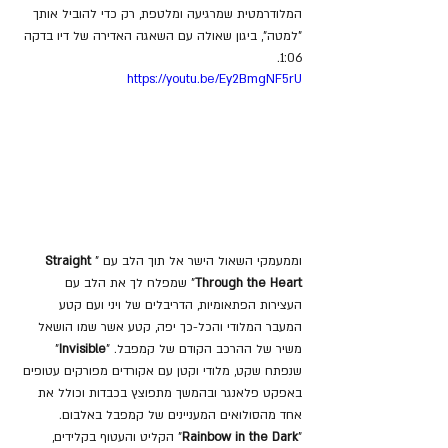
המלודרמטית שמרגיעה ומלטפת, רק כדי להוביל אותך 
"למטה", ביגון שאולה עם השאגה האדירה של דיו בדקה 
1:06.
https://youtu.be/Ey2BmgNF5rU
וממעמקי השאול הישר אל תוך הלב עם "
Straight 
Through the Heart
" שמפלח לך את הלב עם 
העצירות הפתאומיות, הדריבלים של ויני ועם קטע 
המעבר המלודי והכל-כך יפה, קטע אשר שמו הושאל 
משיר של ההרכב הקודם של קמפבל. "
Invisible
" 
שנפתח שקט, מלודי וקטן עם אקורדים מפורקים עטופים 
באפקט פלאנגר ובהמשך מתפוצץ בכבדות וכולל את 
אחד מהסולואים המעניינים של קמפבל באלבום. 
"
Rainbow in the Dark
" הקליט והעטוף בקלידים, 