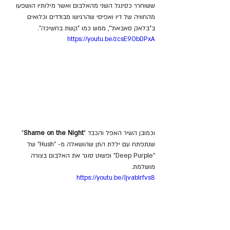
ששוחרר כסינגל השני מהאלבום ואשר מילותיו הושפעו 
מהחוויה של דיו ואפיסי שהרגישו מבודדים וכלואים 
ב"בלאק סאבאת'", ממש כמו "קשת בחשיכה".
https://youtu.be/zcsE9ObDPxA
וכמובן השיר האפל והכבד "
Shame on the Night
" 
שנתפתח עם יללת התן שהושאלה מ- "Hush" של 
"Deep Purple" ופשוט סוגר את האלבום בצורה 
מושלמת.
https://youtu.be/Jjvablrfvs8