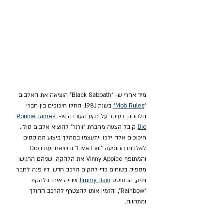
מיד אחרי ש- "Black Sabbath" הוציאה את האלבום 
"
Mob Rules
"
 בשנת 1981, החלו חיכוכים בין חברי 
הלהקה, בעיקר על רקע העובדה ש- 
Ronnie James 
Dio
 קיבל הצעה מחברת "וורנר" להוציא אלבום סולו. 
חיכוכים אלה ילכו ויתעצמו במהלך ביצוע המיקסים 
לאלבום ההופעה "Live Evil" ובשיאם יעזבו Dio 
והמתופף Vinny Appice את הלהקה. שניהם הרגישו 
מספיק בטוחים כדי להקים הרכב חדש. דיו פנה לחבר 
ותיק, הבסיסט 
Jimmy Bain
 שהיה איתו בלהקת 
"Rainbow", והזמין אותו להצטרף להרכב ההולך 
ומתהווה.