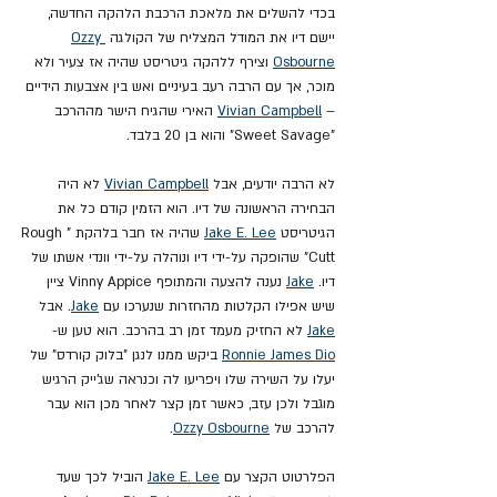
בכדי להשלים את מלאכת הרכבת הלהקה החדשה, 
יישם דיו את המודל המצליח של הקולגה 
Ozzy 
Osbourne
 וצירף ללהקה גיטריסט שהיה אז צעיר ולא 
מוכר, אך עם הרבה רעב בעיניים ואש בין אצבעות הידיים 
– 
Vivian Campbell
 האירי שהגיח הישר מההרכב 
"Sweet Savage" והוא בן 20 בלבד.
לא הרבה יודעים, אבל 
Vivian Campbell
 לא היה 
הבחירה הראשונה של דיו. הוא הזמין קודם כל את 
הגיטריסט 
Jake E. Lee
 שהיה אז חבר בלהקת "Rough 
Cutt" שהופקה על-ידי דיו ונוהלה על-ידי וונדי אשתו של 
דיו. 
Jake
 נענה להצעה והמתופף Vinny Appice ציין 
שיש אפילו הקלטות מהחזרות שנערכו עם 
Jake
. אבל 
Jake
 לא החזיק מעמד זמן רב בהרכב. הוא טען ש- 
Ronnie James Dio
 ביקש ממנו לנגן "בלוק קורדס" של 
יעלו על השירה שלו ויפריעו לה וכנראה שג'ייק הרגיש 
מוגבל ולכן עזב, כאשר זמן קצר לאחר מכן הוא עבר 
להרכב של 
Ozzy Osbourne
.
הפלרטוט הקצר עם 
Jake E. Lee
 הוביל לכך שעד 