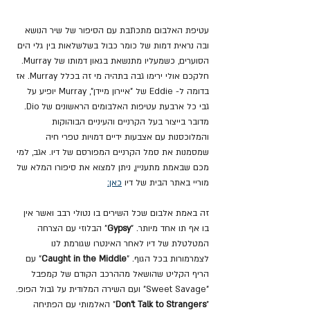
עטיפת האלבום מתכתבת עם הסיפור של שיר הנושא 
ובה נראית דמות של כומר כבול בשלשלאות בין גלי הים 
הסוערים, כשמעליו מתנשאת בגאון דמותו של Murray. 
חלקכם אולי ירימו גבה בתהיה מי זה בכלל Murray. אז 
בדומה ל- Eddie של "איירון מיידן", Murray יופיע על 
גבי כל ארבעת עטיפות האלבומים הראשונים של Dio. 
מדובר בייצור בעל הקרניים והעיניים הבוהוקות 
והמלוכסנות עם אצבעות ידיים דמויות טפרי חיה 
שמסמנות את סמל הקרניים המפורסם של דיו. אגב, למי 
מכם שבאמת מתעניין, ניתן למצוא את סיפורו המלא של 
מוריי באתר הבית של דיו 
כאן:
זה באמת אלבום שכל השירים בו נטולי רבב ואשר אין 
בו אף תו אחד מיותר. "
Gypsy
" הבלוזי עם הצרחה 
המטלטלת של דיו לאחר האינטרו שגורמת לנו 
לצמרמורות בכל הגוף. "
Caught in the Middle
" עם 
הריף הקליט שהושאל מההרכב הקודם של קמפבל 
"Sweet Savage" ועם השירה המלודית על גבול הפופ. 
"
Don't Talk to Strangers
" האלמותי עם הפתיחה 