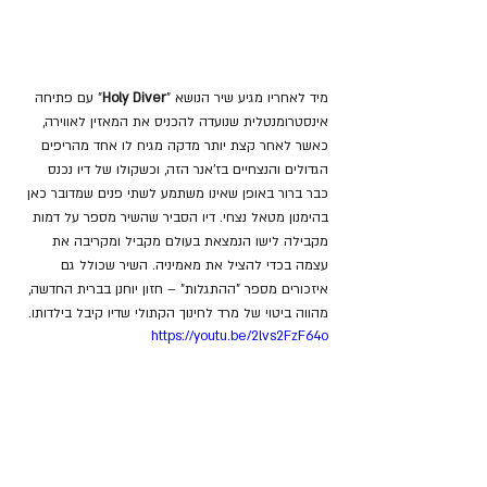
מיד לאחריו מגיע שיר הנושא "
Holy Diver
" עם פתיחה 
אינסטרומנטלית שנועדה להכניס את המאזין לאווירה, 
כאשר לאחר קצת יותר מדקה מגיח לו אחד מהריפים 
הגדולים והנצחיים בז'אנר הזה, וכשקולו של דיו נכנס 
כבר ברור באופן שאינו משתמע לשתי פנים שמדובר כאן 
בהימנון מטאל נצחי. דיו הסביר שהשיר מספר על דמות 
מקבילה לישו הנמצאת בעולם מקביל ומקריבה את 
עצמה בכדי להציל את מאמיניה. השיר שכולל גם 
איזכורים מספר "ההתגלות" – חזון יוחנן בברית החדשה, 
מהווה ביטוי של מרד לחינוך הקתולי שדיו קיבל בילדותו.
https://youtu.be/2lvs2FzF64o