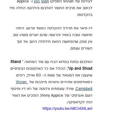
לצירופו של Vivian הספיקו 
Bain
, 
Dio
 ו- Appice 
לכתוב את מרבית החומר לאלבום והלהקה החלה מיד 
בהקלטות.
דיו תיאר את תהליך ההקלטה כמאוד מרגש. היתה 
תחושה טובה באוויר והרגשה שהם יוצרים משהו טוב. 
אין ספק שהתחושה הזאת חילחלה היטב אל תוך 
השירים עצמם.
האלבום נפתח במלוא הכח עם שיר המחאה “
Stand 
Up and Shout
”, הכולל את כל האלמנטים הבסיסיים 
שיעצבו את המטאל של שנות ה- 80 ואילך, ריפים 
כסאחיסטים ומהירים וגיטרות מייבבות של 
Vivian 
Campbell
, שירה עוצמתית ורהוטה של רוני דיו ותיפוף 
רועם ואגרסיבי של Vinny Appice, הופכים את השיר 
הזה לקלאסיקה.
https://youtu.be/nBCntJHLanI