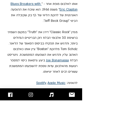
אותו לאלבום מופת אחר - "
Blues Breakers with 
Eric Clapton
" משנת 1966. הוא שיבח את ההופעה 
האנרגטית של להקת הליווי של ג'ף בק שקיבלה את 
הכינוי "Jeff Beck Group".
מגזין "Classic Rock" דירג את "Truth" במקום השמיני 
ברשימת 30 אלבומי הבלוז רוק הבריטיים הגדולים 
ביותר, והדגיש את תפקידו בביסוס הסאונד של הז'אנר. 
Tom Scholz מלהקת "Boston" ציין אותו כאלבום 
האהוב עליו, והדגיש את השפעתו המתמשכת. גיטריסט 
הבלוז 
Joe Bonamassa
 ביצע גרסאות כיסוי למספר 
רצועות מהאלבום, עדות נוספת להשפעתו המתמשכת 
עשורים רבים לאחר יציאתו.
להאזנה: 
Apple Music
, 
Spotify
"עימות חזיתי" - בלוג הרוק של ישראל
אתם מוזמנים לעקוב אחרינו 
בפייסבוק
 / 
אינסטגרם
 ו/או 
להירשם לאתר
Jeff Beck
Keith Moon
John Paul Jones
Jimmy Page