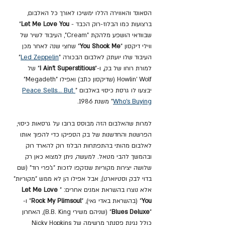
הסאונד והאווירה הללו ימשיכו לאורך כל האלבום, 
ברצועות כמו הבלוז-רוק הכבד - 
Let Me Love You
" 
שבוודאי הושפע מלהקת "Cream", העיבוד לשיר של 
ווילי דיקסון "
You Shook Me
" שחצי שנה לאחר מכן 
העיבוד שלו יועתק לאלבום הבכורה "
Led Zeppelin
" 
למורת רוחו של בק, ו-"
I Ain't Superstitious
" של 
Howlin' Wolf (שדיקסון כתב) ואפילו "Megadeth" 
יבצעו לו גרסת כיסוי באלבום "
But 
... 
Peace Sells
Who's Buying
" משנת 1986.
למרות שהאלבום הזה מבוסס ברובו על גרסאות כיסוי, 
הפרשנות והחדשנות של בק הספיקו כדי להפוך אותו 
לאלבום מהותי בהתפתחות הבלוז רוק להארד רוק 
ובהמשך להבי מטאל. למעשה, ניתן למצוא כאן רק 
שלושה יצירות מקוריות שנזקפו לזכות "ג'פרי רוד" (שם 
בדוי לבק וסטיוארט), אבל אפילו הן לא ממש "מקוריות" 
אלא נוצרו בהשראת אמנים אחרים: "
Let Me Love 
You
" (בהשראת באדי גאי), "
Rock My Plimsoul
" ו- 
"
Blues Deluxe
" (שניהם משירי B.B. King), האחרון 
כולל נגינת פסנתר מרשימה של Nicky Hopkins 