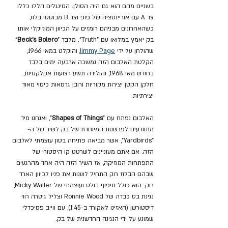
בשניים מהם הוא גם היה הסולן. הסינגלים הללו כללו 
צד A עם אוריינטציה של פופ וצד B מבוססי בלוז, 
כשהאחרונים מבניהם רומזים על הכיוון המוזיקלי אותו 
בק יאמץ במלואו עם "Truth". מלבד "
Beck's Bolero
" 
שהולחן על ידי 
Jimmy Page
 והוקלט במאי 1966, 
הקלטת האלבום הזה נמשכה ארבעה ימים בלבד 
בחודש מאי 1968, והולידה תשע רצועות אקלקטיות, 
חלקן הקטן יצירות מקוריות ורובן גרסאות כיסוי מאוד 
יצירתיות.
האלבום נפתח עם "
Shapes of Things
", ואנחנו מיד 
מתוודעים לפרשנות המיוחדת של בק לשיר של ה- 
"Yardbirds", אשר מביאה פתיחה בטון עוצמתי לאלבום 
הזה. אם אתם מעוניינים לשרטט קו היסטורי של 
התפתחות המוזיקה, אז השיר הזה היה אחד מהרגעים 
שבהם הבלוז רוק התחיל לשנות את פניו לכיוון הארד 
רוק. הוא כולל תיפוף בולט ועוצמתי של Micky Waller, 
נגינת בס כבדה של Ronnie Wood וצליל גיטרה רווי 
דיסטורשן (האזינו לאקורד ב-1:45), עם ווייב פסיכדלי 
שמונע על ידי הנגינה החדשנית של בק.