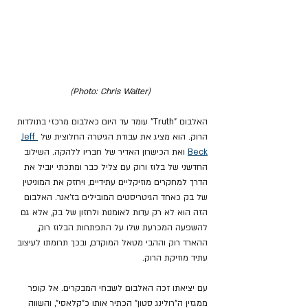
(Photo: Chris Walter)
האלבום "Truth" עומד עד היום כאלבום מרכזי בתולדות 
הרוק. הוא מציג את עבודת הגיטרה החלוצית של 
Jeff 
Beck
 ואת הכישרון האדיר של חבריו ללהקה. השילוב 
החדשני של בלוז ורוק עם צליל כבר ומתכתי יוביל את 
הדרך למחקרים מוזיקליים עתידיים, ויחזק את המוניטין 
של בק כאחד הגיטריסטים המובילים בז'אנר. האלבום 
הזה הוא לא רק עדות לאומנות ולחזון של בק, אלא גם 
להשפעה המכרעת שלו על התפתחות הבלוז רוק, 
ההארד רוק וההבי מטאל המוקדם, ובכך תרומתו לעיצוב 
עתיד מוזיקת ​​הרוק.
עם יציאתו זכה האלבום לשבחי המבקרים. אל קופר 
ממגזין ה"רולינג סטון" הכתיר אותו כ"קלאסי", והשווה 