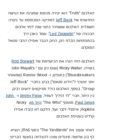
האלבום "Truth" הוא יצירה מכוננת שמציגה את הגישה 
החדשנית של 
Jeff Beck
 למוזיקה המבוססת על גיטרה 
חשמלית. האלבום ששוחרר כחצי שנה לפני אלבום 
הבכורה של "
Led Zeppelin
", עומד כאבן דרך 
בהתפתחות הבלוז רוק, הרוק הכבד ואפילו ההבי מטאל 
המוקדם.
האלבום הזה הציג את הכישרונות של 
Rod Stewart
בשירה, Micky Waller (שגם ניגן עם "John Mayall's 
Bluesbreakers") בתופים, ו- Ronnie Wood (שמאוחר 
יותר יצטרף ל"רולינג סטונס") בבס, כחברי Jeff Beck" 
Group". בנוסף, האלבום כולל מוזיקאים ידועים רבים, 
בין היתר, חברי "לד זפלין" לעתיד, 
Jimmy Page
 ו- 
John 
Paul Jones
, מתופף "The Who" 
קית' מון
, Nicky 
Hopkins, איינסלי דנבר ועוד, חלקם לא קיבלו אפילו 
קרדיט בעטיפת האלבום.
לאחר שעזב את "The Yardbirds" בסוף 1966, הוציא 
ג'ף בק שלושה סינגלים שזכו להצלחה במצעד הבריטי, 