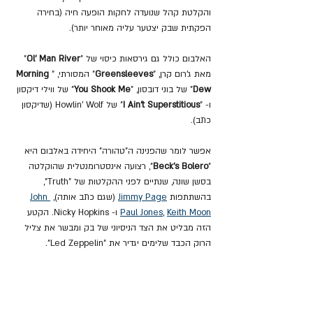
והקלטת קהל שנועדה לחקות הופעה חיה (בחירה 
הפקתית שבק יצטער עליה מאוחר יותר).
האלבום כולל גם גירסאות כיסוי של "
Ol' Man River
" 
מאת ג'רום קרן, "
Greensleeves
" המסורתי, "
Morning 
Dew
" של בוני דובסון, "
You Shook Me
" של ווילי דיקסון 
ו- "
I Ain't Superstitious
" של Howlin' Wolf (שדיקסון 
כתב).
אפשר לומר שהפנינה ה"טהורה" היחידה באלבום היא 
"
Beck's Bolero
", רצועה אינסטרומנטלית שהוקלטה 
בסשן שונה, שנתיים לפני ההקלטות של "Truth", 
בהשתתפות 
Jimmy Page
 (שגם כתב אותה), 
John 
Keith Moon
, 
Paul Jones
 ו- Nicky Hopkins. הקטע 
הזה מבליט את הצד הניסיוני של בק ומבשר את צליל 
הרוק הכבד שלימים יגדיר את "Led Zeppelin".