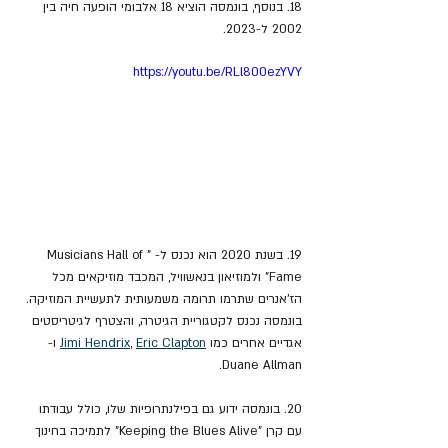
18. בנוסף, בונמסה הוציא 18 אלבומי הופעה חיה בין 
2002 ל-2023.
https://youtu.be/RLl800ezYVY
19. בשנת 2020 הוא נכנס ל- "Musicians Hall of 
Fame" ולמוזיאון בנאשוויל, המכבד מוזיקאים מכל 
הז'אנרים שתרמו תרומה משמעותית לתעשיית המוזיקה. 
בונמסה נכנס לקטגוריית הגיטרה, והצטרף לגיטריסטים 
אגדיים אחרים כמו 
Eric Clapton
, 
Jimi Hendrix
 ו- 
Duane Allman.
20. בונמסה ידוע גם בפילנתרופיות שלו, כולל עבודתו 
עם קרן "Keeping the Blues Alive" לתמיכה בחינוך 