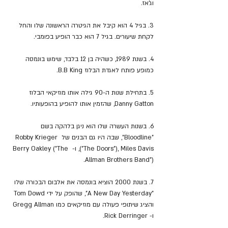
וג'אז.
3. בגיל 4 הוא קיבל את הגיטרה הראשונה שלו והחל 
לקחת שיעורים. בגיל 7 הוא כבר הופיע בפומבי.
4. בשנת 1989, כשהיה בן 12 בלבד, שימש בונמסה 
כמופע פותח לאגדת הבלוז B.B King.
5. בתחילת שנות ה-90 גילה אותו מוזיקאי הבלוז 
Danny Gatton, שהזמין אותו להופיע בהופעותיו.
6. בשנות העשרה שלו הוא ניגן בלהקה בשם 
"Bloodline", שבה היו גם הבנים של Robby Krieger 
("The Doors"), Miles Davis, ו- Berry Oakley ("The 
Allman Brothers Band").
7. בשנת 2000 הוציא בונמסה את אלבום הבכורה שלו 
"A New Day Yesterday", שהופק על ידי Tom Dowd 
והציג שיתופי פעולה עם מוזיקאים כמו Gregg Allman 
ו- Rick Derringer.