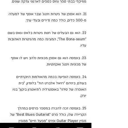
מוזיקלי בבתי ספר וגיוס כספים לארגוני צדקה שונים.
21. הוא אספן של גיטרות וינטג' וצבר אוסף של למעלה 
מ-300 כלים, כולל כמה נדירים ובעלי ערך.
22. הוא גם הבעלים של חנות גיטרות בלאס וגאס בשם 
"The Bona-seum", המציגה כמה מהגיטרות האהובות 
עליו.
23. בונמסה הוא גם אספן מכוניות נלהב ויש לו אוסף 
של מכוניות וינטג' ואקזוטיות.
24. בונמסה הופיעה בכמה מהאולמות היוקרתיים 
בעולם, ביניהם "רויאל אלברט הול" בלונדון, "בית 
האופרה של סידני" באוסטרליה ו"תיאטרון ביקון" בניו 
יורק.
25. בונמסה זכה להכרה במספר פרסים במהלך 
הקריירה שלו, כולל פרס "Best Blues Guitarist" של 
מגזין Guitar Player ופרס "מפעל חיים" ממגזין 
"Guitarist" הבריטי.