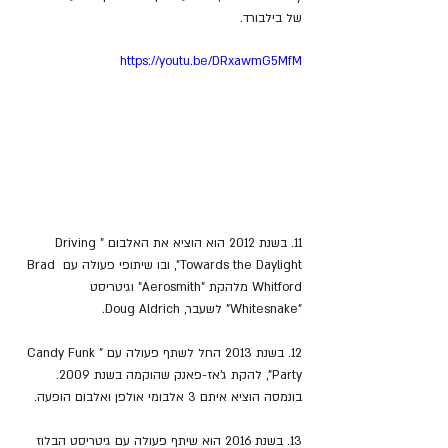
של בילבורד.
https://youtu.be/DRxawmG5MfM
11. בשנת 2012 הוא הוציא את האלבום "Driving 
Towards the Daylight", ובו שיתופי פעולה עם Brad 
Whitford מלהקת "Aerosmith" וגיטריסט 
"Whitesnake" לשעבר, Doug Aldrich.
12. בשנת 2013 החל לשתף פעולה עם "Candy Funk 
Party", להקת ג'אז-פאנק שהוקמה בשנת 2009. 
בונמסה הוציא איתם 3 אלבומי אולפן ואלבום הופעה.
13. בשנת 2016 הוא שיתף פעולה עם גיטריסט הבלוז 