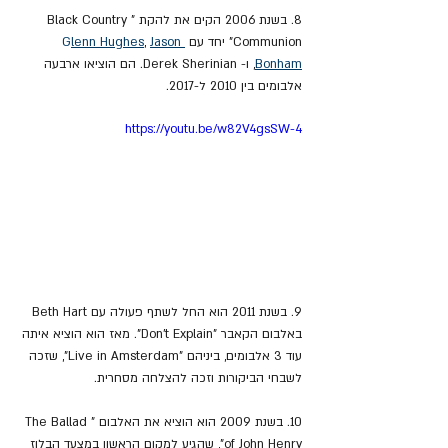
8. בשנת 2006 הקים את להקת "Black Country 
Communion" יחד עם 
Jason 
, 
lenn Hughes
G
Bonham
, ו- Derek Sherinian. הם הוציאו ארבעה 
אלבומים בין 2010 ל-2017.
https://youtu.be/w82V4gsSW-4
9. בשנת 2011 הוא החל לשתף פעולה עם Beth Hart 
באלבום הקאבר "Don't Explain". מאז הוא הוציא איתה 
עוד 3 אלבומים, ביניהם "Live in Amsterdam", שזכה 
לשבחי הביקורות וזכה להצלחה מסחרית.
10. בשנת 2009 הוא הוציא את האלבום "The Ballad 
of John Henry", שהגיע למקום הראשון במצעד הבלוז 