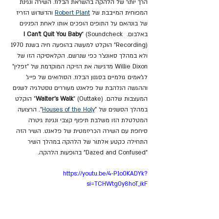
הרך יותר של הלהקה בהשראת הבלוז. השירה ונגינת 
המפוחית ​​המייבבת של 
Robert Plant
 והדשדוש הזריז 
של בונהאם על התופים הופכים אותו לאחת הפנינים 
באלבום. 
" (Soundcheck 
I Can't Quit You Baby
Recording)" הוקלט למעשה בהופעה חיה בשנת 1970 
ולא במהלך סאונצ'ר כפי שנרשם. הקלאסיקה הזו של 
Willie Dixon מדגישה את הזיקה המוקדמת של "זפלין" 
לג'אמים גולמיים בסגנון הבלוז. הסולואים של פייג' 
וההגשה הנלהבת של פלאנט מעוררים נוסטלגיה לשנים 
המעצבות שלהם. 
Walter's Walk
" (Outtake)" הוקלט 
במהלך הסשנים של "
Houses of the Holy
". הרצועה 
המטלטלת הזו משלבת תיפוף קצבי ונגינת גיטרה 
סיחפת עם השירה הכריזמטית של פלאנט. השיר הזה 
התחילה כקטע אלתור של הלהקה במהלך השיר 
"Dazed and Confused" בהופעות הלהקה.
https://youtu.be/4-P1o0KADYk?
si=TCHWtg0y8hoT_ikF