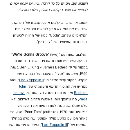
חשבנו, טוב, אם יש כל כך הרבה עניין, אז אנחנו יכולים 
להוציא את שאר הקלטות האולפן שלנו החוצה'".
אמנם, אין מדובר באלבום אולפן מגובש של הלהקה, 
אבל  גם אם הוא לא מגיע לשיאים של האלבומים 
הקלאסיים שלהם, "Coda" כסוג של מחווה לכישרון 
והיצירתיות העצומים של "לד זפלין".
האלבום נפתח עם "
live
" (
We're Gonna Groove
)" 
והופעה עוצמתית ועתירת אנרגיה. השיר הזה שנכתב 
במקור על ידי James Bethea ו- Ben E. King בשנת 
1960, מציג את "זפלין" במיטבה על הבמה. השיר 
הוקלט במקור עבור האלבום "
 II
Led Zeppelin
", והוא 
ממחיש את התיפוף הדינמי והעוצמתי של 
John 
Bonham
 ואת עבודת הגיטרה הלוהטת של 
Jimmy 
Page
, מה שהופך אותו לאינטרו מלהיב לאלבום. לא 
פלא שהלהקה נהגה לפתוח איתו את הופעותיה 
בראשית שנת 1970. 
Poor Tom
" (outtake)" מגיע מיד 
לאחר מכן עם כקטע פולק אקוסטי שהוקלט במהלך 
הסשנים של "
 III
Led Zeppelin
", השיר מדגיש את הצד 