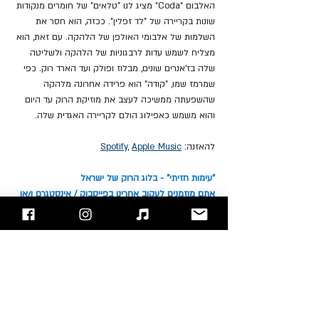
האלבום "Coda" מציג לנו "טלאים" של חומרים מנקודות 
שונות בקריירה של "לד זפלין". ככזה, הוא חסר את 
השלמות של אלבומי האולפן של הלהקה. עם זאת, הוא 
מצליח לשמש עדות לרבגוניות של ​​הלהקה ולשליטה 
שלה בז'אנרים שונים, מבלוז ופולק ועד הארד רוק. כפי 
שמרמז שמו, "קודה" הוא פרידה אחרונה מלהקה 
שהשפעתה ממשיכה לעצב את מוזיקת ​​הרוק עד היום 
והוא משמש כאפילוג הולם לקריירה האגדית שלה.
להאזנה: 
Apple Music
, 
Spotify
"עימות חזיתי" - בלוג הרוק של ישראל
אתם מוזמנים לעקוב אחרינו 
בפייסבוק
 / 
אינסטגרם
 ו/או 
להירשם לאתר
John Bonham
John Paul Jones
Jimmy Page
Led Zeppelin
Robert Plant
סקירת אלבומים