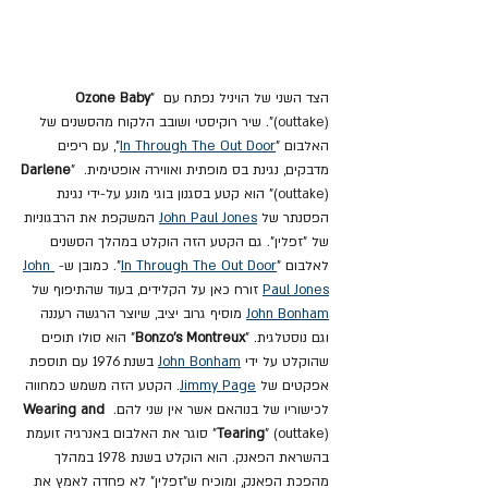
הצד השני של הויניל נפתח עם 
" 
Ozone Baby
outtake
(
)". שיר רוקיסטי ושובב הלקוח מהסשנים של 
האלבום "
In Through The Out Door
", עם ריפים 
מדבקים, נגינת בס מופתית ואווירה אופטימית. 
" 
Darlene
outtake
(
)" הוא קטע בסגנון בוגי מונע על-ידי נגינת 
הפסנתר של 
John Paul Jones
המשקפת את הרבגוניות 
של "זפלין". גם הקטע הזה הוקלט במהלך הסשנים 
לאלבום "
In Through The Out Door
". כמובן ש- 
John 
Paul Jones
 זורח כאן על הקלידים, בעוד שהתיפוף של 
Bonham
John 
 מוסיף גרוב יציב, שיוצר הרגשה רעננה 
וגם נוסטלגית. "
Bonzo’s Montreux
" הוא סולו תופים 
שהוקלט על ידי 
Bonham
John 
 בשנת 1976 עם תוספת 
אפקטים של 
Jimmy Page
. הקטע הזה משמש כמחווה 
לכישוריו של בנוהאם אשר אין שני להם. 
Wearing and 
Tearing
" (outtake)" סוגר את האלבום באנרגיה זועמת 
בהשראת הפאנק. הוא הוקלט בשנת 1978 במהלך 
מהפכת הפאנק, ומוכיח ש"זפלין" לא פחדה לאמץ את 