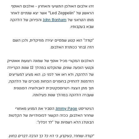
זהו אלבום האולפן התשיעי והאחרון - ואלבום האוסף 
הראשון של "Led Zeppelin"' אשר יצא שנתיים לאחר 
מותו הטראגי של 
Bonham
John 
 והפירוק של הלהקה 
שבא בעקבותיו.
"קודה" הוא קטע שמסיים יצירה מוזיקלית, ולכן השם 
הזה נבחר ככותרת האלבום.
האלבום המקורי מכיל אוסף של שמונה רצועות אאוטייק 
וקטעי הופעה שונים, שהוקלטו במהלך 12 שנות הקריירה 
של הלהקה, ולא ראו אור לפני כן. הוא מציע למעריצים 
הזדמנות להחזיק בחומרים הפחות מוכרים של הלהקה, 
תוך מתן הצצה רטרוספקטיבית לאבולוציה הסגנונית 
שעברה הלהקה במהלך שנות פעילותה.
הגיטריסט 
Jimmy Page
 הסביר את המניע מאחורי 
שחרור האלבום, ככזה הקשור לפופולריות של הקלטות 
הבוטלג הלא רשמיות של "לד זפלין":
"קודה שוחרר, בעיקרון, כי היו כל כך הרבה דברים בחוץ. 