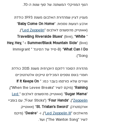
הנוף המוזיקלי המשתנה של סוף שנות ה-70.
מעניין לציין שמהדורת האלבום משנת 1993 כוללת 
ארבע רצועות נוספות. "
Baby Come On Home
" 
(אאוטייק מהסשנים לאלבום "
Led Zeppelin
"), 
Travelling Riverside Blues
" (live), "
White 
"
" (live) ו-"
Summer/Black Mountain Side
Hey, Hey, 
What Can I Do
" (B-סייד של הסינגל "Immigrant 
Song").
מהדורת הסופר דלוקס היוקרתית משנת 2015 כוללת 
חומרי בונוס נוספים המכילים טייקים אלטרנטיביים 
ושירים שלא פורסמו בעבר כמו: "
If It Keeps On 
Raining
" (מיקס לשיר "When the Levee Breaks"), 
"
Sugar Mama
" (אאוטייק מהסשנים לאלבום "
Led 
Zeppelin
"), "
Four Hands
" ("Four Sticks", עם בומביי 
אורקסטרה), "
St. Tristan's Sword
" (אאוטייק 
מהאלבום "
 III
Led Zeppelin
"), ו- "
Desire
" (מיקס 
לשיר "The Wanton Song") ועוד.