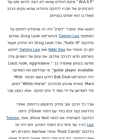
"W.A.S.P." סיקס החליט שהוא לא רוצה להיות נתון עוד 
לתכתיבים של חבריו ללהקה והחליט שהוא מקים הרכב 
משלו בו הוא ישלוט בעניינים.
דווקא אחד מחברי "לונדון" היה זה שהמליץ לסיקס על 
המתופף 
Tommy Lee
 והגיטריסט Greg Leon, שניהם 
מלהקת "Suite 19", אבל Greg Leon לא החזיק מעמד 
זמן רב והותיר את 
Nikki Sixx
 ואת 
Tommy Lee
 לחפש 
גיטריסט חדש להרכב שלהם. את עינם של השניים צדה 
מודעה בעיתון שאמרה כך: "Loud, rude, aggressive 
guitar player available". מי שפירסם את המודעה 
היה הגיטריסט Bob Deal הידוע בשם הבמה Mick 
Mars. מארס שהגיע מההרכב "White Horse" הוזמן 
מיד לאודישן על-ידי
טומי לי וניקי סיקס,  אותו כמובן עבר.
אבל כל הרכב טוב מחייב פרונטמן כריזמתי, ואחרי 
פלרטוט קצר ודמו בודד עם הזמר O'Dean, גייסה 
הלהקה לשורותיה את הזמר Vince Neil, אותו 
Tommy 
Lee
 הכיר עוד מימי בית הספר התיכון. וינס היה אז 
בלהקת "Rock Candy" ואחרי ששלושת החברים ראו 
אותו בהופעה, הם ידעו שזה הזמר שצריך להוביל אותם. 