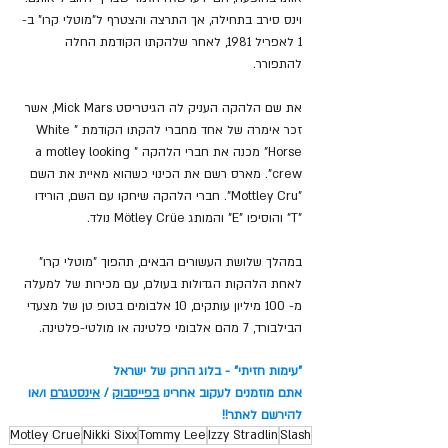
וינס סירב בתחילה, אך התרצה והצטרף ל"מוטלי קרו" ב- 
1 לאפריל 1981, לאחר שלהקתו הקודמת החלה 
להתפורר.
את שם הלהקה העניק לה הגיטריסט Mick Mars, אשר 
זכר אימרה של אחד מחברי להקתו הקודמת "White 
Horse" מכנה את חברי הלהקה "a motley looking 
crew". מארס רשם את הכינוי כשהוא מאיית את השם 
"Mottley Cru". חברי הלהקה שיחקו עם השם, הורידו 
"T" והוסיפו "E" והמותג Mötley Crüe נולד.
במהלך שלושת העשורים הבאים, תהפוך "מוטלי קרו" 
לאחת הלהקות הגדולות בעולם, עם מכירות של למעלה 
מ- 100 מיליון עותקים, 10 אלבומים בטופ טן של מצעדי 
הבילבורד, 7 מהם אלבומי פלטינה או מולטי-פלטינה.
"עימות חזיתי" - בלוג הרוק של ישראל
אתם מוזמנים לעקוב אחרינו 
בפייסבוק
 / 
אינסטגרם
 ו/או 
להירשם לאתר!!
Motley Crue
Nikki Sixx
Tommy Lee
Izzy Stradlin
Slash