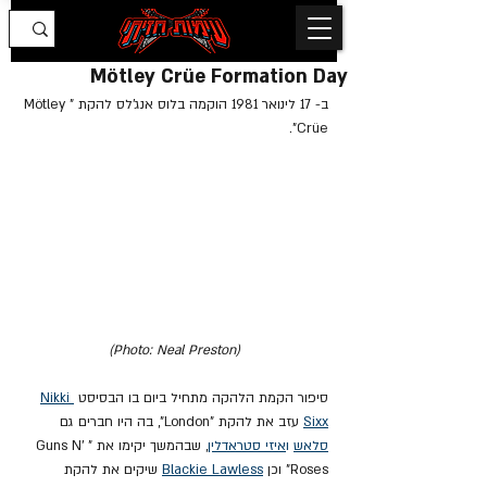
Mötley Crüe Formation Day
ב- 17 לינואר 1981 הוקמה בלוס אנג'לס להקת "Mötley 
Crüe".
(Photo: Neal Preston)
סיפור הקמת הלהקה מתחיל ביום בו הבסיסט 
Nikki 
Sixx
 עזב את להקת "London", בה היו חברים גם 
סלאש
 ו
איזי סטראדלין
, שבהמשך יקימו את "Guns N' 
Roses" וכן 
Blackie Lawless
 שיקים את להקת 