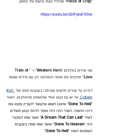
"
Piece of Crap
" שכולל קצת נגיעות של פאנק.
https://youtu.be/QHFyksF05Iw
שני שירים באלבום "
Western Hero
" ו- "
Train of 
Love
" חולקים את אותה המוזיקה רק עם מילים שונות.
דיברנו על שירים חדשים שנכתבו בעקבות מותו של 
Kurt 
Cobain
, אז יש גם קטע אחד שהושמט מהאלבום. השיר 
"
Gone To Hell
" שיאנג חשש שיקושר לקוביין ומצא את 
דרכו החוצה. השיר הזה היה אמור להיות קטע משלים 
לשיר "
A Dream That Can Last
" אשר שמו המקורי 
היה "
Gone To Heaven
" ואשר שמו שונה בעקבות 
השמטת השיר "
Gone To Hell
".