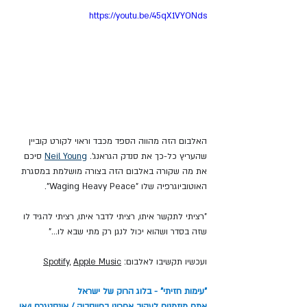
https://youtu.be/45qX1VYONds
האלבום הזה מהווה הספד מכבד וראוי לקורט קוביין 
שהעריץ כל-כך את סנדק הגראנג'. 
Neil Young
סיכם 
את מה שקורה באלבום הזה בצורה מושלמת במסגרת 
האוטוביוגרפיה שלו "Waging Heavy Peace".
"רציתי לתקשר איתו, רציתי לדבר איתו, רציתי להגיד לו 
שזה בסדר ושהוא יכול לנגן רק מתי שבא לו..."
ועכשיו תקשיבו לאלבום: 
Apple Music
, 
Spotify
"עימות חזיתי" - בלוג הרוק של ישראל
אתם מוזמנים לעקוב אחרינו 
בפייסבוק
 / 
אינסטגרם
 ו/או 