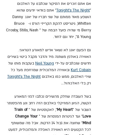
אם אתם זוכרים את הסיקור שכתבנו על האלבום 
"
Tonight’s The Night
" אתם בוודאי יודעים שהוא 
הושפע מאוד ממותם של שני חבריו של יאנג 
Danny 
Whitten, גיטריסט להקת הקרייזי הורס ו-  Bruce 
Berry מי שהיה פועל הבמה של "Crosby, Stills, Nash 
& Young", יחד וגם לחוד
.
גם הפעם יאנג לא נשאר אדיש למאורע הטראגי. 
האווירה באולפן משתנה מיד והדבר מקבל ביטוי בשירים 
חדשים שנכתבים על-ידי 
Neil Young
 בעקבות מותו של 
Kurt Cobain
 ובאווירה המלנכולית שמרחפת מעל כל 
שירי האלבום, ממש כמו באלבום 
Tonight’s The Night
רק בלי האלכוהול...
בשל העובדה שחלק מהשירים נכתבו לפני המאורע 
הקשה, הגיוון המוזיקלי באלבום הזה רחב ונע מהפסנתר 
השבור של "
My Heart
", לאקוסטיות של "
Train of 
Love
" ועד לגיטרות המנסרות של "
Change Your 
Mind
" שחוצה את גבול 14 הדקות. אבל מה שמשותף 
לכל הקטעים היא האווירה האפלה והמלנכולית, למעט 