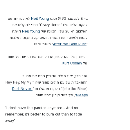
ב- 8 לנובמבר 1993 נכנס 
Neil Young
 לאולפן יחד עם 
להקת הליווי שלו “Crazy Horse” בכדי להקליט את 
האלבום ה- 20 שלו. הכוונה של 
Neil Young
 הייתה 
לנסות ולשחזר את האווירה והמוזיקה מתקופת אלבומו 
"
After the Gold Rush
" משנת 1970.
בעיצומן של ההקלטות, מקבל יאנג את הידיעה על מותו 
של 
Kurt Cobain
.
יותר מכך, יאנג מגלה שקוביין חתם את מכתב 
ההתאבדות של עם מילים מתוך שירו 
"Hey Hey, My My 
(Into the Black)"
 הלקוח מהאלבום "
Rust Never 
Sleeps
", וכך כתב קוביין לפני מותו:
"I don't have the passion anymore... And so 
remember, it's better to burn out than to fade 
away”