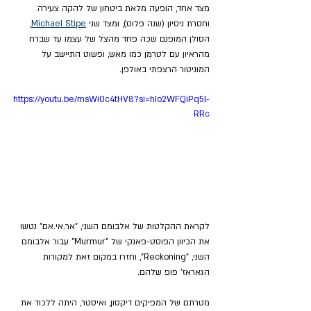
מצד אחד, הופעה מלאת ביטחון של להקה צעירה 
וחסרת ניסיון (שנה פלוס), ומצד שני 
Michael Stipe
, 
הסולן המופנם שכה פחד מהצל של עצמו עד שברח 
מהראיון עם לטרמן כמו מאש, ופשוט התיישב על 
המוניטור הרצפתי באולפן.
https://youtu.be/msWi0c4tHV8?si=hIo2WFQiPq5l-
RRc
לקראת ההקלטות של אלבומם השני, "אר.אי.אם" נטשו 
את הכיוון הפוסט-פאנקי של "Murmur" עבור אלבומם 
השני, "Reckoning", וחזרו במקום זאת למקורות 
הגאראז' פופ שלהם.
מטרתם של המפיקים דיקסון, ואיסטר, היתה ללכוד את 