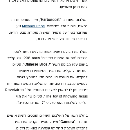
אתה חי שם או לא, והאירועים המשותפים האלה אבדו 
להם בזמן שהופיעו.
האלבום נפתח ב- 
"
Harborcoat
", 
שיר המתאר רוחות 
רפאים, ורוחות נמל ידידותיות. 
Michael Stipe
 טען 
שמדובר בשיר על גרמניה הנאצית מנקודת מבט יהודית, 
ובפרט בשכתוב של יומני אנה פרנק.
ממלחמת העולם השניה אנחנו מדלגים היישר לספר 
הילדים "חמשת האחים הסיניים" משנת 1938 של קלייר 
בישופ עליו מבוסס השיר "
7 Chinese Bros
". סטייפ 
התקשה להקליט את השיר, ניסיונותיו הראשונים 
להקליט את השירה היו רכים מדי. במאמץ לגרום 
לסטייפ למצב רוח טוב יותר להקליט, המפיק השותף דון 
דיקסון נתן לו להאזין לאלבום הגוספל של "Revelaires 
The Joy of Knowing Jesus". סטייפ שר את תווי 
הליינר לאלבום ההוא לצלילי "7 האחים הסיניים".
בחלק השני של האלבום, השירים הופכים להיות אישיים 
יותר. ב- "
Camera
" מייקל סטייפ מקדיש את השיר 
לחברתו הצלמת קרול לוי שנהרגה בתאונת דרכים. 