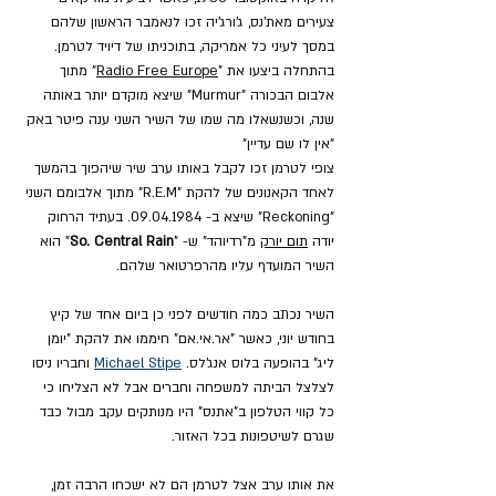
צעירים מאת'נס, ג'ורג'יה זכו לנאמבר הראשון שלהם 
במסך לעיני כל אמריקה, בתוכניתו של דיויד לטרמן. 
בהתחלה ביצעו את "
Radio Free Europe
" מתוך 
אלבום הבכורה "Murmur" שיצא מוקדם יותר באותה 
שנה, וכשנשאלו מה שמו של השיר השני ענה פיטר באק 
"אין לו שם עדיין"
צופי לטרמן זכו לקבל באותו ערב שיר שיהפוך בהמשך 
לאחד הקאנונים של להקת "R.E.M" מתוך אלבומם השני 
"Reckoning" שיצא ב- 09.04.1984. בעתיד הרחוק 
יודה 
תום יורק
 מ"רדיוהד" ש- "
So. Central Rain
" הוא 
השיר המועדף עליו מהרפרטואר שלהם.
השיר נכתב כמה חודשים לפני כן ביום אחד של קיץ 
בחודש יוני, כאשר "אר.אי.אם" חיממו את להקת "יומן 
ליג" בהופעה בלוס אנג'לס. 
Michael Stipe
 וחבריו ניסו 
לצלצל הביתה למשפחה וחברים אבל לא הצליחו כי 
כל קווי הטלפון ב"אתנס" היו מנותקים עקב מבול כבד 
שגרם לשיטפונות בכל האזור.
את אותו ערב אצל לטרמן הם לא ישכחו הרבה זמן, 