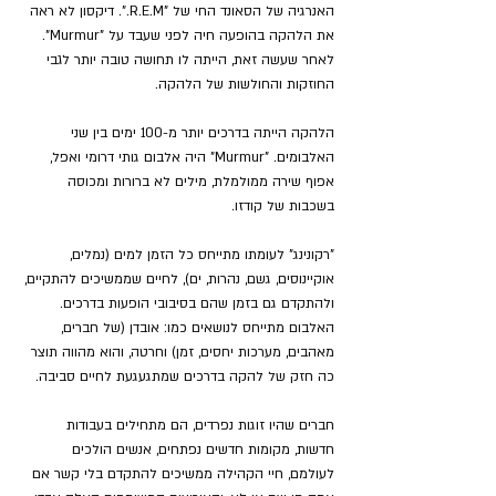
האנרגיה של הסאונד החי של "R.E.M.". דיקסון לא ראה 
את הלהקה בהופעה חיה לפני שעבד על "Murmur". 
לאחר שעשה זאת, הייתה לו תחושה טובה יותר לגבי 
החוזקות והחולשות של הלהקה.
הלהקה הייתה בדרכים יותר מ-100 ימים בין שני 
האלבומים. "Murmur" היה אלבום גותי דרומי ואפל, 
אפוף שירה ממולמלת, מילים לא ברורות ומכוסה 
בשכבות של קודזו.
"רקונינג" לעומתו מתייחס כל הזמן למים (נמלים, 
אוקיינוסים, גשם, נהרות, ים), לחיים שממשיכים להתקיים, 
ולהתקדם גם בזמן שהם בסיבובי הופעות בדרכים. 
האלבום מתייחס לנושאים כמו: אובדן (של חברים, 
מאהבים, מערכות יחסים, זמן) וחרטה, והוא מהווה תוצר 
כה חזק של להקה בדרכים שמתגעגעת לחיים סביבה.
חברים שהיו זוגות נפרדים, הם מתחילים בעבודות 
חדשות, מקומות חדשים נפתחים, אנשים הולכים 
לעולמם, חיי הקהילה ממשיכים להתקדם בלי קשר אם 