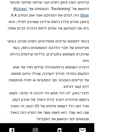
קליפים, השיג מימון לסרט קצר שילווה מוזיקה מהחצי 
הראשון של "Reckoning". הקונספט של 
Michael 
Stipe
 היה לצלם את הפרויקט אצל אמן הפולק R.A. 
(ראובן אהרון מילר) בחוות וורליגיג ששייכת למילר, והוא 
גייס את הקולנוען של את'נס ג'יימס הרברט לביים אותה.
בניגוד לתמונות קליפים סטנדרטיים, הסרט מורכב בעיקר 
מצילומים של חברי הלהקה המשוטטים בחווה, בעוד 
שהרברט משתמש בתקריבים, צלליות וצילומים בהילוך 
איטי.
הרברט השתמש ברפוטוגרפיה (צילום חוזר של אותו 
המקום) במהלך תהליך העריכה, שכלל צילום תמונות 
של פריימים באקראי, תוך הסתגרות או חזרה מהתמונה 
ללא קשר לנרטיב.
לדברי באק, "זה היה ממש זול להכנה ודי מהנה. פשוט 
ביקשנו מהרברט לערוך קליפ באורך של ארבע דקות, 
אבל הוא רגיל לעשות סרטים של 20 דקות, זה האורך 
שבו הוא עובד. הוא פשוט עשה את הסרט הזה באורך 
שהתאים לצד הראשון של התקליט".
להאזנה: 
Apple Music
, 
Spotify