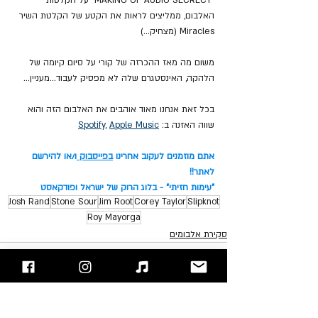
האלבום, ממליצים לראות את הקטע של הקלטת השיר 
Miracles (מצחיק...)
משום מה מאז ההכרזה של קורי על סיום קיומה של 
הלהקה, האינסטגרם שלה לא מפסיק לעבוד...מעניין...
בכל זאת אנחנו מאוד אוהבים את האלבום הזה והוא 
שווה האזנה ב: 
Apple Music
, 
Spotify
אתם מוזמנים לעקוב אחרינו 
בפייסבוק
ו/או להירשם 
לאתר!!
"עימות חזיתי" - בלוג הרוק של ישראל ופודקאסט
Josh Rand
Stone Sour
Jim Root
Corey Taylor
Slipknot
Roy Mayorga
סקירת אלבומים