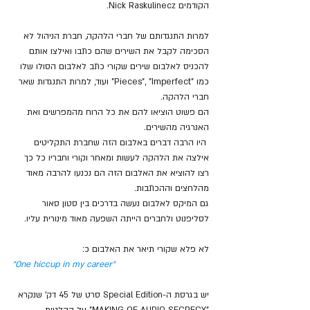
הקודמים Nick Raskulinecz. 
למרות התנגדותם של חברי הלהקה, חברת הניהול לא 
הסכימה לקבל את השירים שהם כתבו ואילצו אותם 
להכניס לאלבום שירים שקורי כתב לאלבום הסולו שלו 
כמו "Pieces", "Imperfect" ועוד, למרות התנגדות שאר 
חברי הלהקה. 
הם פשוט הוציאו להם את כל הרוח מהמפרשים ואת 
האנרגיה מהשירים.
 היו הרבה דברים באלבום הזה שחברת התקליטים 
אילצה את הלהקה לעשות ומאחר וקורי וחבריו כל כך 
רצו להוציא את האלבום הזה הם נכנעו להרבה מאוד 
מהלחצים וההכתבות. 
גם המיקס לאלבום נעשה בדרכים בין סטון סאור 
לסליפנוט ולחברים הייתה השפעה מאוד מינורית עליו.
לא פלא שקורי תיאר את האלבום כ:
"One hiccup in my career"
יש בגרסת ה-Special Edition סרט של 45 דק' שנקרא 
"MAKING OF AUDIO SECRECY" על הקלטות 