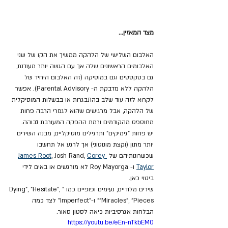
מצד המאזין...
האלבום השלישי של הלהקה ממשיך את הקו של שני 
האלבומים הראשונים שלה אך עם הגשה יותר מעודנת, 
גם בטקסטים וגם במוסיקה (זה האלבום היחיד של 
הלהקה ללא מדבקת ה- Parental Advisory). אפשר 
לקרוא לזה עוד שלב בהתבגרות או בבשלות המוסיקלית 
של הלהקה, אבל מרגישים שהוא לגמרי הרבה פחות 
מחוספס מהקודמים ורמת ההפקה המעורבת גבוהה. 
יש פחות "גימיקים" ותרגילים מוסיקליים, מבנה השירים 
יותר מתון (וקצת מונוטוני) אך לרגע אל תחשבו 
שכשרונותיהם של 
Corey 
, Josh Rand, 
James Root
Taylor
 ו- Roy Mayorga לא מורגשים או באים לידי 
ביטוי כאן. 
שירים מלודיים, נעימים ופופיים כמו "Dying", "Hesitate", 
"Miracles", "Pieces" ו-"Imperfect" לצד כמה 
הבלחות אגרסיביות כיאה לסטון סאור.
https://youtu.be/eEn-nTkbEM0