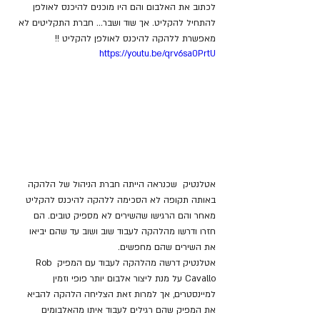
לכתוב את האלבום והם היו מוכנים להיכנס לאולפן 
להתחיל להקליט. אך שוד ושבר... חברת התקליטים לא 
מאפשרת ללהקה להיכנס לאולפן להקליט !!
https://youtu.be/qrv6sa0PrtU
אטלנטיק  שכנראה הייתה חברת הניהול של הלהקה 
באותה תקופה לא הסכימה ללהקה להיכנס להקליט 
מאחר והם הרגישו שהשירים לא מספיק טובים. הם 
חזרו ודרשו מהלהקה לעבוד שוב ושוב עד שהם יביאו 
את השירים שהם מחפשים. 
אטלנטיק דרשה מהלהקה לעבוד עם המפיק Rob 
Cavallo על מנת ליצור אלבום יותר פופי וזמין 
למיינסטרים, אך למרות זאת הצליחה הלהקה להביא 
את המפיק שהם רגילים לעבוד איתו מהאלבומים 