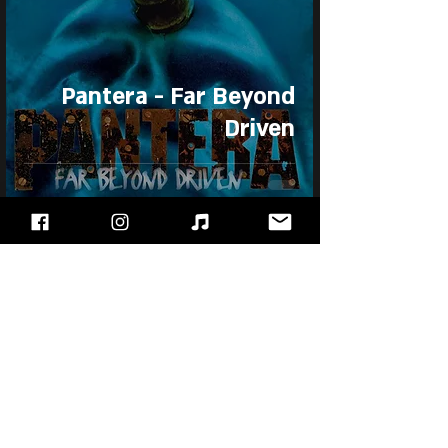
Pantera - Far Beyond
Driven
21 במרץ
Pantera - Reinventing
the Steel