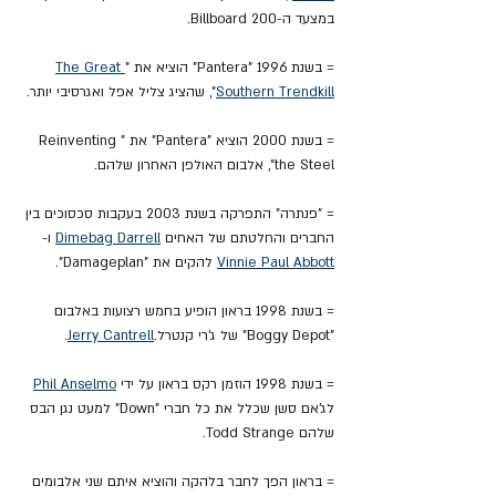
במצעד ה-Billboard 200.
= בשנת 1996 "Pantera" הוציא את "
The Great 
Southern Trendkill
", שהציג צליל אפל ואגרסיבי יותר.
= בשנת 2000 הוציא "Pantera" את "Reinventing 
the Steel", אלבום האולפן האחרון שלהם.
= "פנתרה" התפרקה בשנת 2003 בעקבות סכסוכים בין 
החברים והחלטתם של האחים 
Dimebag Darrell
 ו- 
Vinnie Paul Abbott
 להקים את "Damageplan".
= בשנת 1998 בראון הופיע בחמש רצועות באלבום 
"Boggy Depot" של ג'רי קנטרל.
Jerry Cantrell
.
= בשנת 1998 הוזמן רקס בראון על ידי 
Phil Anselmo
לג'אם סשן שכלל את כל חברי "Down" למעט נגן הבס 
שלהם Todd Strange.
= בראון הפך לחבר בלהקה והוציא איתם שני אלבומים 