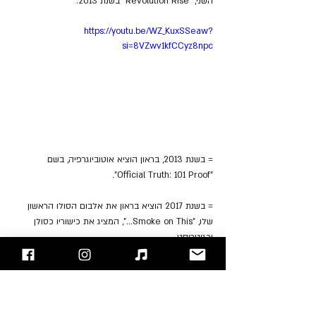
השני, "Revolution Rise" בשנת 2013.
https://youtu.be/WZ_KuxSSeaw?
si=8VZwv1kfCCyz8npc
= בשנת 2013, בראון הוציא אוטוביוגרפיה, בשם 
"Official Truth: 101 Proof".
= בשנת 2017 הוציא בראון את אלבום הסולו הראשון 
שלו, "Smoke on This...", המציג את כישוריו כסולן 
וכגיטריסט.
= בשנת 2023, הוא ניגן בס באלבום הבכורה של 
הסופרגרופ "Elegant Weapons".
= ביולי 2022, הוכרז כי בראון יצטרף ל- Anselmo, עם 