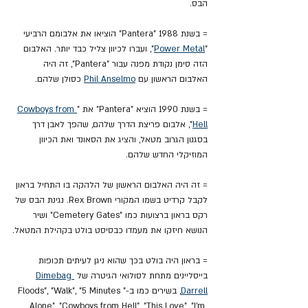
הבס.
= בשנת 1988 "Pantera" הוציאו את אלבומם הרביעי 
"
Power Metal
", ועברו לכיוון צליל כבד יותר. האלבום 
הזה סימן נקודת מפנה עבור "Pantera", זה היה 
האלבום הראשון עם 
Phil Anselmo
 כסולן שלהם.
= בשנת 1990 הוציא "Pantera" את "
Cowboys from 
Hell
", אלבום פריצת הדרך שלהם, שהפך לאבן דרך 
בסגנון הגרוב מטאל, והציג את הסאונד ואת הכיוון 
המוזיקלי החדש שלהם.
= זה היה האלבום הראשון של הלהקה בו התחיל בראון 
לקבל קרדיט בשמו המקורי Rex Brown. נגינת הבס של 
רקס בראון ברצועות כמו "Cemetery Gates" ושיר 
הנושא חיזקו את מעמדו כבסיסט בולט בקהילת המטאל.
= בראון היה בולט בכך שהוא ניגן לעיתים תכופות 
בייסליינים מתחת לסולואי הגיטרה של 
Dimebag 
Darrell
, בשירים כמו ב-"Floods", "Walk", "5 Minutes 
Alone", "Cowboys from Hell", "This Love", "I'm 