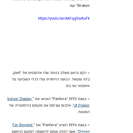
Broken" ועוד.
https://youtu.be/AkFqg5wAuFk
= רקס בראון משלב בנגינה שלו אלמנטים של Fאנק, 
בלוז ומטאל. הגישה הייחודית שלו לכלי השפיעה על 
אינספור נגני בס.
= בשנת 1992 "Pantera" הוציאו את "
Vulgar Display 
of Power
", אלבום שביסס את מקומם בהיסטוריה של 
המטאל.
= בשנת 1994 הוציא "Pantera" את "
Far Beyond 
Driven
", אשר הזניק אותם לראשונה למקום הראשון 