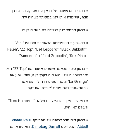
= ההכרות הראשונה של בראון עם מוזיקה היתה דרך 
סבתו, שלימדה אותו לנגן בפסנתר כשהיה ילד.
= בראון התחיל לנגן בגיטרה בס כשהיה בן 12.
= ההשפעות המוזיקליות הראשונות שלו היו "Van 
Halen", "ZZ Top", "Def Leppard", "Black Sabbath", 
"Led Zeppelin", "Sex Pistols" ו- "Ramones".
= בראון סיפר שכאשר שמע לראשונה את "ZZ Top" הוא 
נהג באופניים שלו. הוא היה בערך בן 8, והוא שמע את 
"La Grange" ומשהו פשוט קרה לו. הוא אמר 
שכשהאזנתי להם פשוט "איבדתי את דעתי.
= הוא ציין שאין כמו האלבום שלהם "Tres Hombres" 
ולעולם לא יהיה.
= בראון היה חבר לכיתה של המתופף 
Vinnie Paul 
Abbott
 והגיטריסט 
Dimebag Darrell
. הוא ניגן איתם 