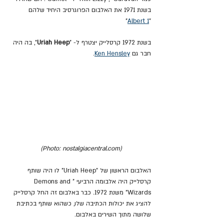
בשנת 1971 את האלבום הפרוגרסיב היחיד שלהם 
" 
Albert 1
"
בשנת 1972 קרסלייק יצטרף ל- "
Uriah Heep
", בה היה 
חבר גם 
Ken Hensley
.
(Photo: nostalgiacentral.com)
האלבום הראשון של "Uriah Heep" לו היה שותף 
קרסלייק היה אלבומה הרביעי "Demons and 
Wizards" משנת 1972. כבר באלבום זה החל קרסלייק 
להציג את יכולות הכתיבה שלו, כשהוא שותף בכתיבת 
שלושה מתוך השירים באלבום.