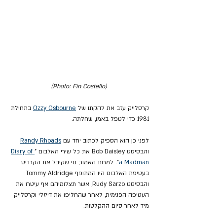
(Photo: Fin Costello)
קרסלייק עזב את להקתו של 
Ozzy Osbourne
 בתחילת 
1981 כדי לטפל באמו, שחלתה.
לפני כן הוא הספיק לכתוב יחד עם 
Randy Rhoads
והבסיסט Bob Daisley את כל שירי האלבום "
Diary of 
a Madman
". למרות האמור, מי שקיבל את הקרדיט 
בעטיפת האלבום היו המתופף Tommy Aldridge 
והבסיסט Rudy Sarzo, אשר תצלומיהם אף עיטרו את 
העטיפה הפנימית, לאחר שהחליפו את דייזלי וקרסלייק 
מיד לאחר סיום ההקלטות.