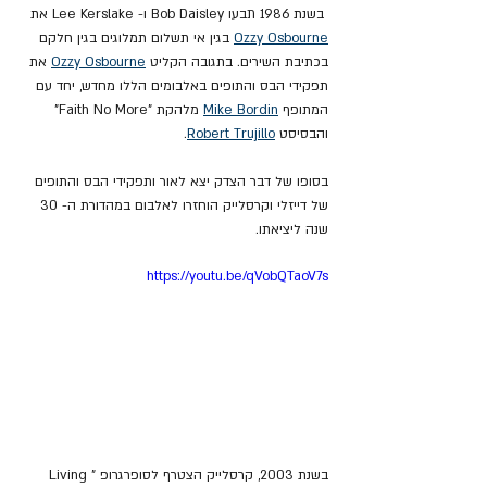
 בשנת 1986 תבעו Bob Daisley ו- Lee Kerslake את 
Ozzy Osbourne
 בגין אי תשלום תמלוגים בגין חלקם 
בכתיבת השירים. בתגובה הקליט 
Ozzy Osbourne
 את 
תפקידי הבס והתופים באלבומים הללו מחדש, יחד עם 
המתופף 
Mike Bordin
 מלהקת "Faith No More" 
והבסיסט 
Robert Trujillo
.
בסופו של דבר הצדק יצא לאור ותפקידי הבס והתופים 
של דייזלי וקרסלייק הוחזרו לאלבום במהדורת ה- 30 
שנה ליציאתו.
https://youtu.be/qVobQTaoV7s
בשנת 2003, קרסלייק הצטרף לסופרגרופ "Living 