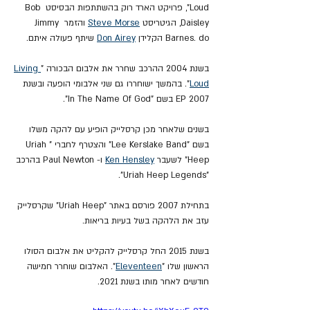
Loud", פרויקט הארד רוק בהשתתפות הבסיסט Bob 
Daisley, הגיטריסט 
Steve Morse
 והזמר Jimmy 
Barnes. do הקלידן 
Don Airey
 שיתף פעולה איתם.
בשנת 2004 ההרכב שחרר את אלבום הבכורה "
Living 
Loud
". בהמשך ישוחררו גם שני אלבומי הופעה ובשנת 
2007 EP בשם "In The Name Of God".
בשנים שלאחר מכן קרסלייק הופיע עם להקה משלו 
בשם "Lee Kerslake Band" והצטרף לחברי "Uriah 
Heep" לשעבר 
Ken Hensley
 ו- Paul Newton בהרכב 
"Uriah Heep Legends".
בתחילת 2007 פורסם באתר "Uriah Heep" שקרסלייק 
עזב את הלהקה בשל בעיות בריאות.
בשנת 2015 החל קרסלייק להקליט את אלבום הסולו 
הראשון שלו "
Eleventeen
". האלבום שוחרר חמישה 
חודשים לאחר מותו בשנת 2021.