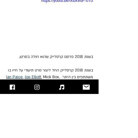
https://youtu.be/iXbXeuF-0T0
בשנת 2018 פרסם קרסלייק שהוא חולה בסרטן.
בשנת 2018 קרסלייק החל ליצור סרט תיעודי על חייו בו 
משתתפים בין היתר: 
 Mick Box, 
,
Joe Elliott
, 
Ian Paice
Paul Stanley
, 
Nicko McBrain
 ו- 
Gene Simmons
. 
עדיין לא פורסם מועד ליציאת הסרט, 
צפו בטריילר 
המרתק כאן
:
ב- 19 לספטמבר 2020 הלך קרסלייק לעולמו לאחר 
מאבק במחלה הארורה והוא בן 73 בלבד.
"עימות חזיתי" - בלוג הרוק של ישראל
אתם מוזמנים לעקוב אחרינו 
בפייסבוק
 / 
אינסטגרם
 ו/או 