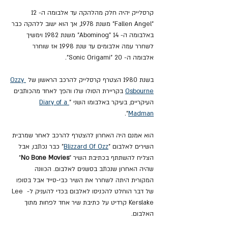
קרסלייק יהיה חלק מהלהקה עד אלבומה ה- 12 
"Fallen Angel" משנת 1978, אך הוא ישוב ללהקה כבר 
באלבומה ה- 14 "Abominog" משנת 1982 וימשיך 
לשחרר עמה אלבומים עד שנת 1998 אז שוחרר 
אלבומה ה- 20 "Sonic Origami".
בשנת 1980 הצטרף קרסלייק להרכב הראשון של 
Ozzy 
Osbourne
 בקריירת הסולו שלו והפך לאחד מהכותבים 
העיקריים, בעיקר באלבומו השני "
Diary of a 
". 
Madman
הוא אמנם היה האחרון להצטרף להרכב לאחר שמרבית 
השירים לאלבום "
Blizzard Of Ozz
" כבר נכתבו, אבל 
הצליח להשתתף בכתיבת השיר "
No Bone Movies
" 
שהיה האחרון שנכתב בסשנים לאלבום. הכוונה 
המקורית היתה לשחרר את השיר כבי-סייד אבל בסופו 
של דבר הוחלט להכניסו לאלבום בכדי להעניק ל- Lee 
Kerslake קרדיט על כתיבת שיר אחד לפחות מתוך 
האלבום.