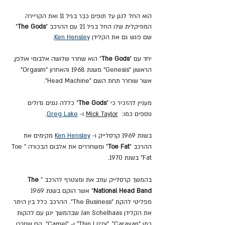
הוא החל לנגן על תופים כבר בגיל 11 ואת הקריירה 
המוזיקלית שלו החל בגיל 21 עם ההרכב "
The Gods
" 
שם פגש גם את הקלידן 
Ken Hensley
.
יחד עם "
The Gods
" הוא שחרר שלושה אלבומי אולפן, 
הראשון "Genesis" משנת 1968 והאחרון "Orgasm" 
אשר שוחרר תחת השם "Head Machine".
מעניין להזכיר כי "
The Gods
" כללה נגנים גדולים 
נוספים כמו:  
Mick Taylor
 ו- 
Greg Lake
.
בשנת 1969 קרסלייק ו- 
Ken Hensley
 מקימים את 
ההרכב "
Toe Fat
"
ומשחררים את אלבום הבכורה "Toe 
Fat" בשנת 1970.
בהמשך קרסלייק עוזב את ומצטרף להרכב "
The 
National Head Band
" אשר הוקם בשנת 1969 
מפליטי להקת "The Business". ההרכב כלל בין היתר 
את הקלידן Jan Schelhaas שבהמשך ינגן עם להקות 
כמו "Thin Lizzy", "Caravan" ו- "Camel". הם שחררו 