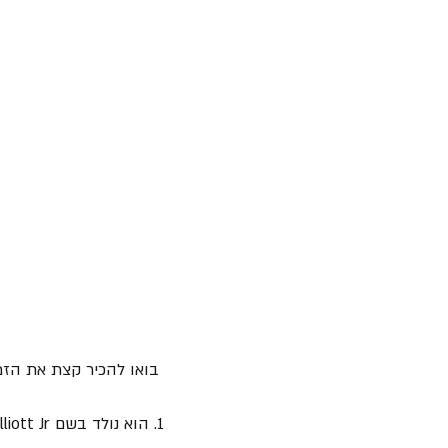
 בואו להכיר קצת את הזמר בעל מנעד הקול הרחב והכל-כך ייחודי.
1. הוא נולד בשם 
Thomas Elliott Jr בעיר effield