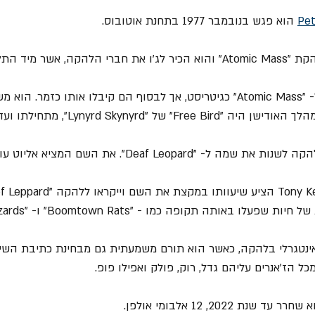
Pet
 הוא פגש בנובמבר 1977 בתחנת אוטובוס.
4. אליוט ניסה להתקבל ל- "Atomic Mass" כגיטריסט, אך לבסוף הם קיבלו אותו כז
" של "Lynyrd Skynyrd", מתחילתו ועד סופו.
ותה תקופה כמו - "Boomtown Rats" ו- "The Flying Lizards".
 אינטגרלי בלהקה, כאשר הוא תורם משמעתית גם מבחינת כתיבת השיר
הז'אנרים עליהם גדל, רוק, פולק ואפילו פופ.