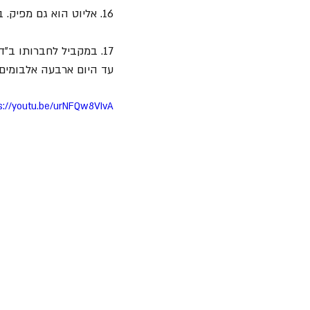
16. אליוט הוא גם מפיק. בשנת 2003 הוא הפיק את האלבום "Tattoos and Alibis" של Ricky Warwick.
עד היום ארבעה אלבומים.
s://youtu.be/urNFQw8VIvA