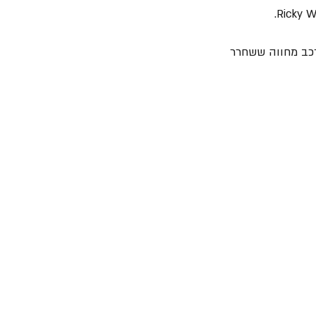
ב"דף לפארד". אליוט חבר בהרכבים נוספים, ביניהם "Down ‘n’ Outz", הרכב מחווה ששחרר 