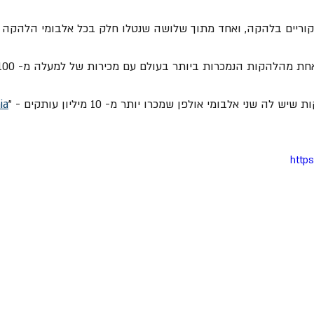
ia
http