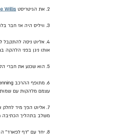
2. את הגיטריסט 
e Willis
3. וויליס היה אז חבר בלהקת "Atomic Mass" והוא הכיר לג'ו את חברי הלהקה, אשר מיד התלהבו מרעיונותיו.
אותו ניגן בפני הלהקה במהלך האודישן היה "Free Bird
5. הוא שכנע את חברי הלהקה לשנות את שמה ל- "Deaf Leopard". את השם המציא אליוט עוד בנערותו.
עצמם מלהקות עם שמות של חיות שפעלו בא
7. אליוט הפך מיד לחלק
משלב בתהליך הכתיבה מכל 
8. יחד עם "דף לפארד" הוא שחרר עד שנת 2022, 12 אלבומי אולפן.