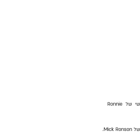
14. לאליוט מספר שיתופי פעולה, ביניהם בשיר "Always Wanted More" מאלבום הסולו החמישי  של Ronnie 