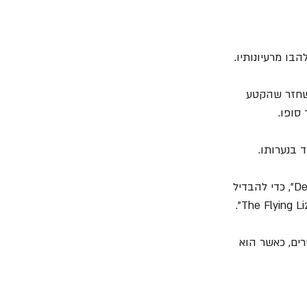
מר. הוא משחזר שהקטע 
6. מתופף ההרכב Tony Kenning הציע שיעוותו במקצת את השם וייקראו ללהקה "Def Leppard", כדי להבדיל 
ים, כאשר הוא 