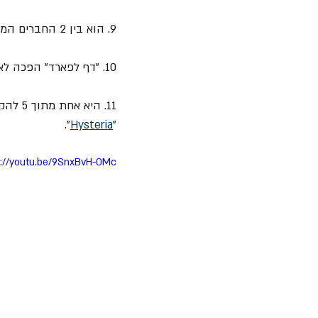
9. הוא בין 2 החברים המקוריים בלהקה, ואחד מתוך שלושה שנטלו חלק בכל אלבומי הלהקה מאז הקמתה.
10. "דף לפארד" הפכה לאחת מהלהקות הנמכרות ביותר בעולם עם מכירות של למעלה מ- 100 מיליון אלבומים.
11. היא אחת מתוך 5 להקות שיש לה שני אלבומי אולפן שמכרו יותר מ- 10 מיליון עותקים - "
".
Hysteria
"
s://youtu.be/9SnxBvH-0Mc