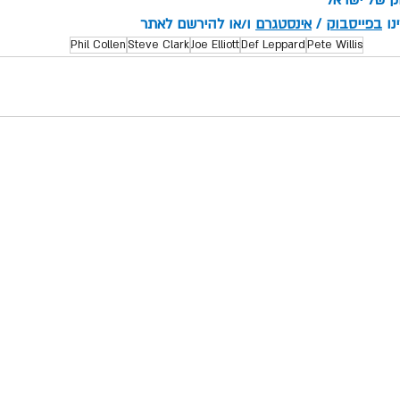
ו 
בפייסבוק
 / 
אינסטגרם
 ו/או להירשם לאתר
Phil Collen
Steve Clark
Joe Elliott
Def Leppard
Pete Willis