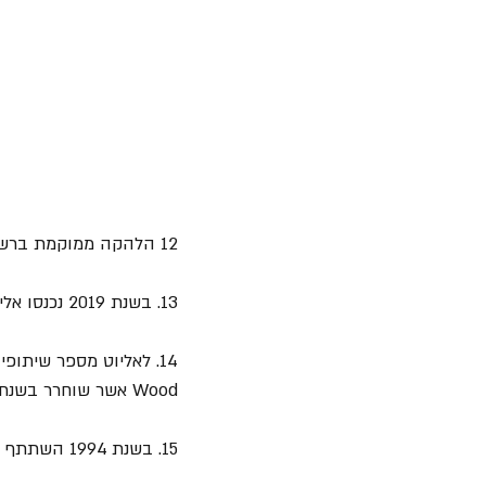
12 הלהקה ממוקמת ברשימת 100 האומנים הגדולים בכל הזמנים של VH1.
13. בשנת 2019 נכנסו אליוט וחברי הלהקה להיכל התהילה של הרוקנרול.
Wood אשר שוחרר בשנת 1992.
15. בשנת 1994 השתתף אליוט בשיר "Don't Look Down" מתוך האלבום "Heaven and Hull" של Mick Ronson.