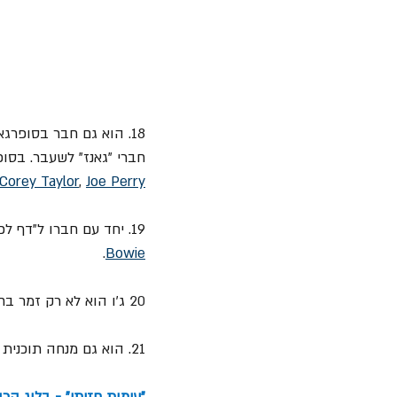
18. הוא גם חבר בסופרגאופ "Kings of Chaos" יחד עם 
חברי "גאנז" לשעבר. בסופ
Corey Taylor
, 
Joe Perry
19. יחד עם חברו ל"דף לפארד" Phil Collen, הוא גם חלק מההרכב "
.
Bowie
20 
ג'ו הוא לא רק זמר בחס
21. הוא גם מנחה תוכנית רדיו בתחנת "Planet Rock radio", כל מוצאי שבת.
"עימות חזיתי" - בלוג הר