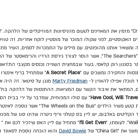
n
האקוסטיים, לפני שקולו המוכר של מוסטיין לוקח אחריות. זה טוויס
ה ומשאיר אותנו מהופנטים. עם מילים על התמכרות לסמים, השיר מתח
"Needles and Pins" של "The Searchers", אשר הוסר לצורך גירסת הרדיו והרימאסט
ר בסגנון רוק קלאסי, בעוד שבמחצית השנייה נכנסים מקצבי הת'רא
סות והחקירה נמשכים עם "
A Secret Place
Marty Friedman
 מנגן על סיטאר. זה היה א
ם, המתאר את איבוד הקשר עם המציאות. ההתנסות של הלהקה בול
Have Cool, Will Trave
" עם סולו המפוחית, שמדבר על ירי בבית הספר.
שגירסת הרימאסטר כוללת קטע משיר הילדים "he Wheels on the Bus
I'll Get Even
" מ
ת "China Girl" של 
David Bowie
 והוא הוכחה נוספת לסאונד ה