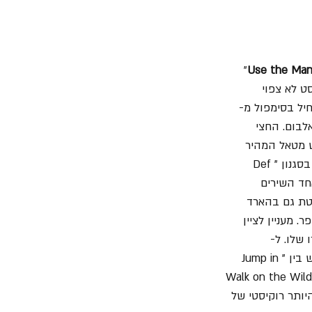
" 
Use the Ma
ט לא צפוי 
יל בסימפול מ- 
ר של האלבום. החצי 
ש מטאל המהיר 
" שמתחיל בריף אינטרו בסגנון "Def 
חד השירים 
טת גם בהארד 
 מעניין לציין 
T" אשר נוספה לאינטרו שלו. ל- 
" שהינו אחד הקליטים באלבום, יש ליין בס קטלני וריף גיטרה שהינו סוג של מפגש בין "Jump in 
תחיל עם ליין האס שיזכיר לכם את "Walk on the Wild 
יותר רוקיסטי של 