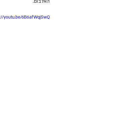
האלבום.
s://youtu.be/6B6afWqjSwQ