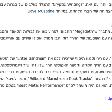
הצמיחה של חברי הלהקה, במיוחד 
Dave Mustaine
.
כבר מהצלילים הראשונים, מתברר ש"Megadeth" התכוונו לפרוץ כאן את גבולות ה
 עם השפעות של הארד רוק, הבי מטאל ואפילו שירים עם אוריינטצי
", עם ריף וסגנון תיפוף שיזכיר
 עם הריף הקליט והגשר האקוסטי הרך שלו. זהו שיר אינטרוספקטי
סים שנגועות בשקרים והונאה. השיר זכה להרבה השמעות ברדיו ול
ב- "MTV" והגיע למקום ה-5 במצעד "nstream Rock Tracks
htt