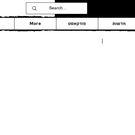
חדשות
פודקאסט
More