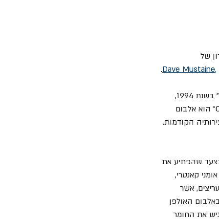
ן של 
Dave Mustaine
,
" בשנת 1994, 
חילק את בסיס המעריצים של הלהקה ואיתגר את הגבולות היצירתיים שלה. "Cryptic Writings" הוא אלבום 
רותיה הקודמות.
צעד שהפתיע את 
 עבודתו עם אומני קאנטרי, 
ריצים, אשר 
אלבום האולפן 
גיש את החומר 