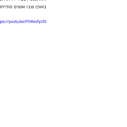
באופן שבו אנשים מתייחסי
tps://youtu.be/Fh9Ixvfyzf0