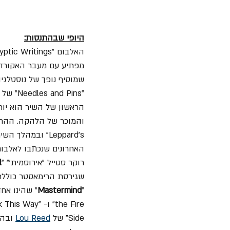
היופי שבהתנסות:
האלבום "Cryptic Writings" מזמין את המאזינים לטעום מהניסיונות המוזיקליים של הלהקה. "
מפתיע עם מעבר האקורדים 
שמוסיף נופך של נוסטלגי
הראשון של השיר הוא יות
והמוכר של הלהקה. ההתנ
Leppard's" ובמהלך השיר תוכלו אפילו להאזין ל- 
האחרונים שנכתבו לאלבו
רוקר סטייל "אירוסמית'" "
l
Mastermind
"
the Fire" ו- "Walk This Way". לעומתו, "
Side" של 
Lou Reed
 ובהמשך א