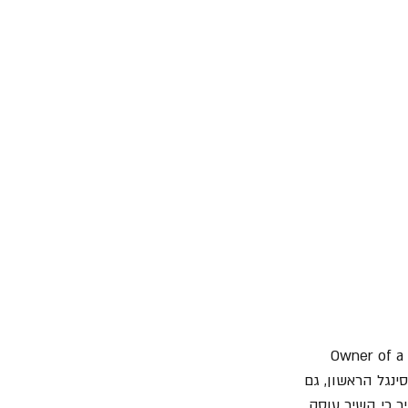
שמזכיר את "Owner of a Lonely 
 לסינגל הראשון, גם 
ר כי השיר עוסק 