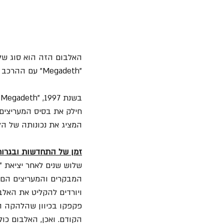
האלבום הזה הוא סוג של 
"Megadeth" עם ההרכב הקלאסי, הכולל את 
בשנת 1997, "Megadeth" ממשיכה את מסע החקר המוזיקלי שלה שהתחיל עם "
המציג את נכונותה של הל
זמן של התחדשות ובגרות 
שלוש שנים לאחר יציאת "
ויורדים להקליט את האלב
פקפקו בכיוון שהלהקה ה
הקודם. ואכן, האלבום כול