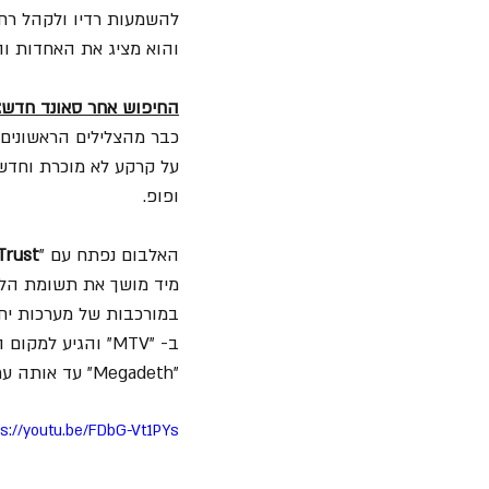
והוא מציג את האחדות ו
החיפוש אחר סאונד חדש:
על קרקע לא מוכרת וחדשה
ופופ.
האלבום נפתח עם "
Trust
מיד מושך את תשומת הלב
במורכבות של מערכות יח
"Megadeth" עד אותה עת. הוא גם היה מועמד לפרס "Best Metal Performance" בטקס פרסי הגראמי ב-1998.
ps://youtu.be/FDbG-Vt1PYs