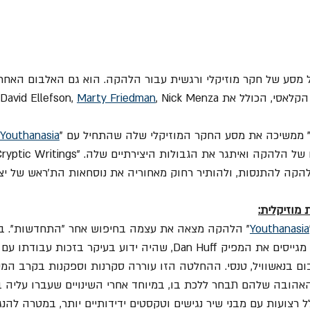
מסע של חקר מוזיקלי ורגשית עבור הלהקה. הוא גם האלבום האחרו
 David Ellefson, 
Marty Friedman
, Nick Menza.
Youthanasia
הקה להתנסות, ולהותיר רחוק מאחוריה את נוסחאות הת'ראש של יצי
מוזיקלית:
Youthanasia
" הלהקה מצאה את עצמה בחיפוש אחר "התחדשות". ב
המבקרים והמעריצים הם מגייסים את המפיק Dan Huff, שהיה ידוע בעיקר בזכות
ום בנאשוויל, טנסי. ההחלטה הזו עוררה סקרנות וספקנות בקרב המע
אהובה שלהם תבחר ללכת בו, במיוחד אחרי השינויים שעברו עליה ב
ל רצועות עם מבני שיר נגישים וטקסטים ידידותיים יותר, במטרה להנ