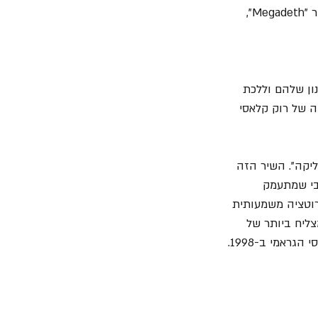
להשמעות רדיו ולקהל רחב יותר. עם זאת, "Cryptic Writings" התגלה כאלבום של בגרות עבור "Megadeth", 
סאונד והסגנון שלהם וללכת 
ה של רוק קלאסי 
ו לכם את "Enter Sandman" של "מטאליקה". השיר הזה 
בי שמתעמק 
רוטציה משמעותית 
Billboard Mai", והפך לסינגל המצליח ביותר של 