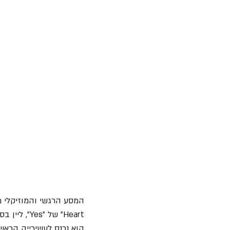
המסע הרגשי והמוזיקלי מ
Heart" של 
הוא נכנס לעשירייה הראשונה במצעד " Rock Tracks