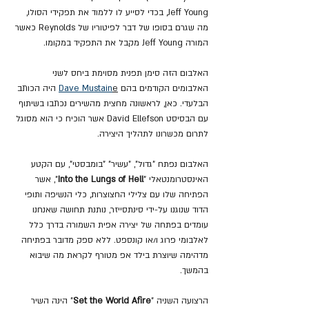
Jeff Young, בכדי לסייע לו ללמוד את תפקידי הסולו, 
מה שגרם בסופו של דבר לפיטוריו של Reynolds כאשר 
המורה Jeff Young מקבל את התפקיד במקומו.
האלבום הזה סימן תפנית מסוימת ביחס לשני 
האלבומים הקודמים בהם 
e
Dave Mustain
 היה הכותב 
הבלעדי. כאן, לראשונה מחצית מהשירים נכתבו בשיתוף 
עם הבסיסט David Ellefson אשר הוכיח כי הוא מסוגל 
לתרום מכשרונו לתהליך היצירה.
האלבום נפתח "גדול", "עשיר" "בומבסטי", עם הקטע 
האינסטרומנטאלי "
Into the Lungs of Hell
", אשר 
הפתיחה שלו עם צלילי החצוצרות, כלי הנשיפה ותופי 
הדוד שנוגנו על-ידי סינתסייזר, נותנת תחושה שאנחנו 
עומדים בפתחה של יצירה אפית השמורה בדרך כלל 
לאלבומי פרוג ו/או קונספט. ללא ספק מדובר בפתיחה 
מדהימה שיוצרת בילד אפ מטורף לקראת מה שיבוא 
בהמשך.
הרצועה השניה "
Set the World Afire
" הינה השיר 