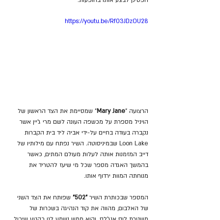
https://youtu.be/Rf03JDzOU28
הרצועה "
Mary Jane
" שמסיימת את הצד הראשון של 
הויניל מספרת על מכשפה העונה לשם מרי ג'יין אשר 
נקברה בעודה בחיים על-ידי אביה ליד בית הקברות 
Loon Lake שבמיניסוטה. השיר נפתח עם מילותיו של 
דייב המזמנות אותה לעלות מעולם המתים, כאשר 
בהמשך האגדה מספר שכל מי שיעז להטריד את 
מנוחתה המוות ירדוף אותו.
המספר שבכותרת השיר 
"502"
 שפותח את הצד השני 
של האלבום, מהווה את קוד הנהיגה בשכרות של 
משטרת לוס אנג'לס. והוא ממש נשמע לנו כקטע שיכול 