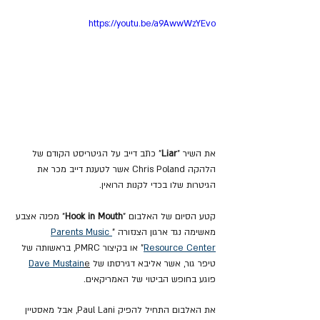
https://youtu.be/a9AwwWzYEvo
את השיר "
Liar
" כתב דייב על הגיטריסט הקודם של 
הלהקה Chris Poland אשר לטענת דייב מכר את 
הגיטרות שלו בכדי לקנות הרואין.
קטע הסיום של האלבום "
Hook in Mouth
" מפנה אצבע 
מאשימה נגד ארגון הצנזורה "
Parents Music 
Resource Center
" או בקיצור PMRC, בראשותה של 
טיפר גור, אשר אליבא דגירסתו של 
e
Dave Mustain
פוגע בחופש הביטוי של האמריקאים.
את האלבום התחיל להפיק Paul Lani, אבל מאסטיין 