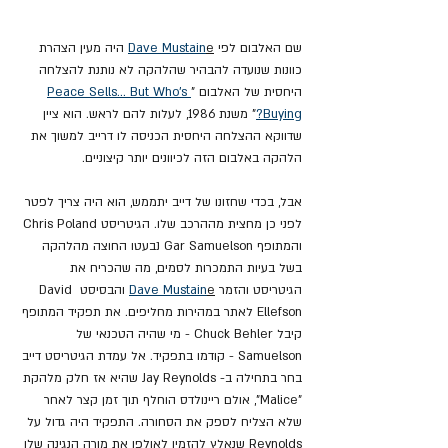
שם האלבום לפי 
e
Dave Mustain
 היה מעין הצהרת 
כוונות שנועדה להבהיר שהלהקה לא נותנת להצלחה 
היחסית של האלבום "
Peace Sells... But Who's 
Buying?
" משנת 1986, לעלות להם לראש. הוא ציין 
שדווקא ההצלחה היחסית הכניסה לו דרייב למשוך את 
הלהקה באלבום הזה לכיוונים יותר קיצוניים.
אבל, בכדי שחזונו של דייב יתממש, הוא היה צריך לפטר 
לפני כן מחצית מההרכב שלו. הגיטריסט Chris Poland 
והמתופף Gar Samuelson נבעטו החוצה מהלהקה 
בשל בעיות התמכרות לסמים, מה שהכריח את 
הגיטריסט והזמר 
e
Dave Mustain
 והבסיסט David 
Ellefson לאתר במהירות מחליפים. את תפקיד המתופף 
קיבל Chuck Behler - מי שהיה הטכנאי של 
Samuelson - קודמו בתפקיד. אל עמדת הגיטריסט דייב 
בחר בתחילה ב- Jay Reynolds שהיא אז חלק מלהקת 
"Malice", אולם ריינולדס הוחלף תוך זמן קצר לאחר 
שלא הצליח לספק את הסחורה. התפקיד היה גדול על 
Reynolds שנאלץ להזמין לאולפן את מורה הנגינה שלו 