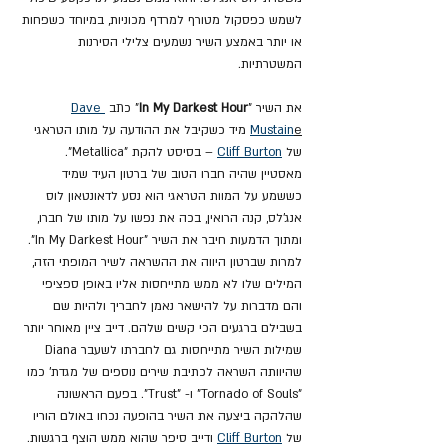
לשמש כפסקול מטורף למרדף מכוניות, במיוחד כשפחות 
או יותר באמצע השיר נשמעים צלילי הסירנות 
המשטרתיות.
את השיר "
In My Darkest Hour
" כתב 
Dave 
e
Mustain
 מיד כשקיבל את ההודעה על מותו הטראגי 
של 
Cliff Burton
 – בסיסט להקת "Metallica". 
מאסטיין שהיה חברו הטוב של ברטון העיד שמיד 
כששמע על המוות הטראגי הוא נסע לדאונטאון לוס 
אנג'לס, קנה הרואין, בכה את נפשו על מותו של חברו, 
ומתוך הדמעות חיבר את השיר "In My Darkest Hour". 
למרות שברטון היווה את ההשראה לשיר המופתי הזה, 
המילים שלו לא ממש מתייחסות אליו באופן ספציפי 
והם מדברות על להישאר נאמן לחבריך ולהיות שם 
בשבילם ברגעים הכי קשים שלהם. דייב ציין מאוחר יותר 
שמילות השיר מתייחסות גם לחברתו לשעבר Diana 
שהיוותה השראה לכתיבת שירים נוספים של מגדת' כמו 
"Tornado of Souls" ו- "Trust". בפעם הראשונה 
שהלהקה ביצעה את השיר בהופעה נכחו באולם הוריו 
של 
Cliff Burton
 ודייב סיפר שהוא ממש הוצף ברגשות.