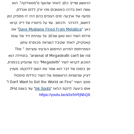
הראשון שדייב כתב לאחר שהועף מ"מטאליקה". הוא 
עשה זאת בדרכו באוטובוס מניו יורק ללוס אנג'לס, 
נסיעה של ארבעה ימים רצופים בהם היה לו מספיק זמן 
לחשוב, להרהר  ולכתוב. עוד על פיטוריו של דייב קראו 
כאן: "
Dave Mustaine Fired From Metallica
" את 
מילות השיר הוא טוען שכתב על עטיפת נייר של עוגת 
קאפקייק, לאחר שקיבל השראה מכותרת עיתון 
המתייחסת למירוץ החימוש הגרעיני ומציינת: 
"The 
arsenal of Megadeath can’t be rid
"
. בתחילה הוא 
התכוון לקרוא לשיר "Megadeth" כפי שהופיע בכותרת, 
אך בסופו של דבר הוא שמר את השם ללהקתו. מעניין 
לציין, שהשניות הראשונות של השיר כוללות סימפול 
מתוך השיר "I Don't Want to Set the World on Fire" 
אותו ביצעה להקת הג'אז "
Ink Spots
" עוד בשנת 1941.
https://youtu.be/s2e5H9jNhQ8