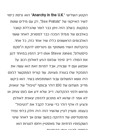
הקטע השלישי ".
Anarchy in the U.K
" הוא גרסת כיסוי 
לשיר האייקוני של "Sex Pistols", רק עם מילים שונות 
במקצת. בשלב הזה ניתן כבר לומר שהכללת קאבר 
באלבום של מגדת' הפכה כבר למסורת, לאחר ששני 
האלבומים הראשונים כללו שיר אחד כזה, כל אחד. 
בהקלטת השיר משתתף גם גיטריסט להקת ה"סקס 
פיסטולס", Steve Jones אותו דייב הזמין במיוחד לנגן 
את הסולו. דייב סיפר שג'ונס הגיע לאולפן רכוב על 
אופנוע ועם יד שבורה, אבל למרות זאת הוא עשה את 
התפקיד שלו בצורה מצוינת. עוד קוריוז המתקשר לג'ונס 
היה נושא התשלום עבור השתתפותו בשיר. הוא ביקש 
מדייב תשלום של 100 דולר ובנוסף "טיפול" של יצאנית, 
מראש ולפני ההקלטה. דייב שלא ידע אם ג'ונס צוחק או 
לא אמר לו שהוא לא מתכוון להזמין יצאנית לאולפן 
והציע לו אלף דולר כדי שיוכל לקבל את "הטיפול" 
בעצמו. מעניין לציין שהשיר הזה היה חלק בלתי נפרד 
מהסטליסט של הלהקה במשך שנים אך לאחר שינוי 
השקפותיו הדתיות של מאסטיין ויחסו לנצרות הוא 
הפסיק לבצע אותו בהופעות.