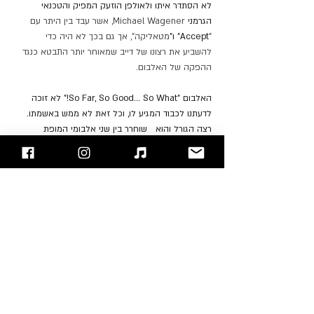
לא הסתדר איתו ולאולפן הוזעק המפיק והטכנאי 
הגרמני 
Michael Wagener, אשר עבד בין היתר עם 
"
Accept" ו"
מטאליקה", אך גם בכך לא היה כדי 
להשביע את רצונו של דייב שמאוחר יותר התבטא כנגד 
ההפקה של האלבום.
האלבום "So Far, So Good... So What!" לא זוכה 
לדעתנו לכבוד המגיע לו, וכל זאת לא ממש באשמתו. 
רצה הגורל והוא   שוחרר בין שני אלבומי המופת 
"
Peace Sells... But Who's Buying?
" משנת 1986 ו- 
"
Rust in Peace
" משנת 1990, מה שהעמיד אותו 
בצילם של שני הענקים הללו. אך שלא תטעו לרגע, 
למרות הסאונד הגולמי והמוזיקה המורכבת והאפלה 
האלבום הזה הוא ללא ספק קלאסיקה בפני עצמה. 
חרף הנסיבות הלא פשוטות שאפפו את יצירתו, האלבום 
הזה הצליח יפה מאוד במכירות ונמכר בכ- 400,000 
עותקים בחודש הראשון להוצאתו, כאשר בסופו של דבר 
הוא זוכה למעמד פלטינה, ומעלה את 
e
Dave Mustain
לדרגת אליל מטאל ומאסטר בכתיבת ריפים אכזריים, 
כפי שהוא יכיח מעל לכל צל של ספק באלבום הבא.