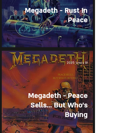
Megadeth - Rust In
Peace
19 בספט׳ 2025
Megadeth - Peace
Sells... But Who's
Buying