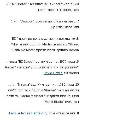
שאינם מז'אנר המטאל ניתן למנות את "R.E.M.", Peter 
Gabriel, "Yes" ו- "The Police".
7. בצעירותו קיבל ברטון את הכינוי "Cowboy" הואיל 
ונהג לחבוש כובע קש.
8. עוד בתקופת התיכון הקים ברטון את להקת "EZ 
Street" בה ניגנו גם Jim Martin כגיטריסט ו- Mike 
Bordin כמתופף, שניהם מלהקת "Faith No More".
9. בשנת 1979 זכה קליף יחד עם "EZ Street" בתחרות 
להקות צעירות, אחד השירים שנוגנו על-ידם היה "Rebel 
Rebel" של 
David Bowie
.
10. בשנת 1982 הוא הצטרף ללהקת "Trauma" איתה 
הקליט את השיר "Such a Shame" אשר הפך ללהיט 
ונכלל באלבום האוסף "Metal Massacre II" של חברת 
התקליטים "Metal Blade".
11. הוא נפגש לראשונה עם 
James Hetfield
 ו- 
Lars 