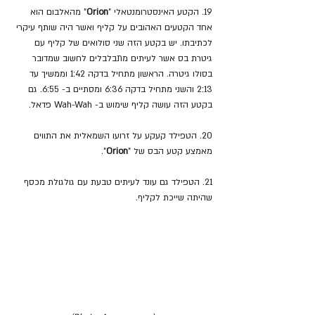
19. הקטע האינסטרומנטאלי "
Orion
" מהאלבום הוא 
אחד הקטעים האהובים על קליף ואשר היה שותף עיקרי 
לכתיבתו. יש בקטע הזה שני סולואים של קליף עם 
גיטרת בס אשר לעיתים מתבלבלים לחשוב שמדובר 
בסולו גיטרה. הראשון מתחיל בדקה 1:42 וממשיך עד 
2:13 והשני מתחיל בדקה 6:36 ומסתיים ב- 6:55. גם 
בקטע הזה עושה קליף שימוש ב- Wah-Wah פדאל.
20. הטפילד קעקע על זרועו השמאלית את התווים 
מאמצע קטע הבס של "
Orion
".
21. הטפילד גם עונד לעיתים טבעת עם גולגולת מכסף 
שהיתה שייכת לקליף.