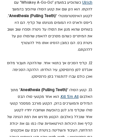
Ulrich
 כשהופיע במועדון "Whiskey A-Go-Go" עם 
להקתו. הוא ניגן שם את קטע הסולו שיהפוך בהמשך 
לקטע האינסטרומנטלי "
(Anesthesia (Pulling Teeth
". 
ג'יימס ולארס היו המומים מנגינתו של קליף. הם היו 
בטוחים שהוא מנגן את הסולו על גיטרה וספרו שוב ושוב 
את המיתרים כשהם מסרבים להאמין שהסולו נוגן על 
גיטרת בס. הם כמובן הזמינו אותו מיד להצטרף 
ללהקתם.
12. קליף הסכים אך בתנאי אחד. שהלהקה תעבור מלוס 
אנג'לס לסן פרנסיסקו, עיר הולדתו. הלהקה הסכימה 
ואכן כולם עברו להתגורר בסן פרנסיסקו.
13. קטע הסולו "
(Anesthesia (Pulling Teeth
" מתוך 
האלבום 
Kill 'Em All
, הוא אחד מקטעי סולו הבס 
הגדולים והמוערכים ברוק. הקטע מורכב ממספר קטעי 
סולו שקליף נהג לנגן בהופעות ושחוברו יחדיו לקטע 
אחד שנכלל באלבום. הקטע מדגיש את רמת הנגינה של 
קליף ואת היכולות הוירטואוזיות שלו כמו גם את יכולת 
ההלחנה, העיבוד והשליטה בגיטרת הבס עם אפקטים 
כמו דיסטורשיין ו- wah-wah שהיו ידוע בשימוש בעיקר 