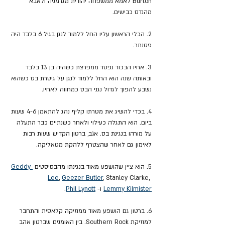
Burton לאמא ממשפחה יהודית מגרמניה ולאבא 
מהנדס כבישים.
2. הכלי הראשון עליו החל ללמוד לנגן בגיל 6 בלבד היה 
פסנתר.
3. אחיו הבכור נפטר ממפרצת כשהיה בן 13 בלבד 
ובאותה שנה הוא החל ללמוד לנגן על גיטרת בס כשהוא 
נשבע להפוך לגדול נגני הבס כמחווה לאחיו.
4. בכדי להשיג את מטרתו קליף נהג להתאמן 4-6 שעות 
ביום. הוא התגלה כעילוי ולאחר כשנתיים כבר התעלה 
על מורהו בנגינת בס. אגב, ברטון הקדיש שעות רבות 
לאימון גם לאחר שהצטרף ללהקת מטאליקה.
5. הוא ציין שהושפע מאוד בנגינתו מהבסיסטים 
Geddy 
Lee
, 
Geezer Butler
, Stanley Clarke, 
 Kilmister
Lemmy
 ו- 
Phil Lynott
.
6. ברטון גם הושפע מאוד ממוזיקה קלאסית והתחבר 
למוזיקת Southern Rock. בין האומנים שברטון אהב 