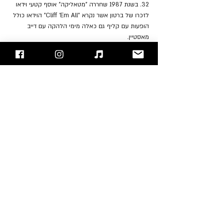
32. בשנת 1987 שחררה "מטאליקה" אוסף קטעי וידאו 
לזכרו של ברטון אשר נקרא "Cliff 'Em All" הוידאו כולל 
הופעות עם קליף גם כאלה מימי הלהקה עם דייב 
מאסטיין.
33. בשנת 2009 הוא נכנס יחד עם להקתו "מטאליקה" 
ל- "Hall Of Fame". אביו - ריי ברטון נכח באולם 
במהלך הטקס ועלה לבמה יחד עם חברי הלהקה 
לקבלת התואר. באופן מצער ריי ברטון שהיה פעיל מאוד 
להנצחת זיכרו של קליף הלך לעולמו בשנת 2019.
https://youtu.be/mH2VX8WOo6o
34. בשנת 2018 קבעה עיריית Alameda County 