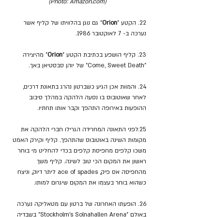
(Photo: Amazon.com)
22. הקטע "
Orion
" גם נוגן בהלוויתו של קליף אשר 
נערכה ב- 7 לאוקטובר 1986.
23. קליף הושפע בכתיבת הקטע "
Orion
" מהיצירה 
"Come, Sweet Death" של יוהן סבסטיאן באך.
24. והמוות אכן הגיע כשברטון נהרג בתאונת דרכים, 
לאחר שאוטובוס בו נסעה הלהקה במהלך סיבוב 
ההופעות באירופה התהפך וקבר אותו תחתיו.
25.לפני התאונה המחרידה הגרילו חברי הלהקה את 
מקומות השינה באוטובוס שהתהפך. קליף וקירק האמט 
משכו קלפים מחפיסת קלפים בכדי להחליט מי בוחר 
ראשון את המקום הכי טוב לשינה. קליף משך 
מהחפיסה אס פיק, ace of spades ליתר דיוק, וניצח 
כשהוא בוחר בעצמו את המקום שיגרום למותו.
26. הופעתו האחרונה של ברטון עם מטאליקה נערכה 
באולם "Stockholm’s Solnahallen Arena" בשבדיה 