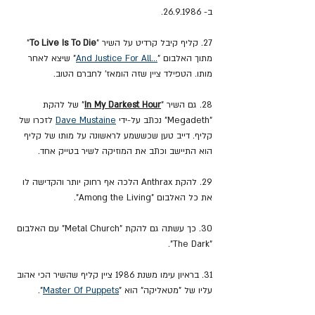
ב- 26.9.1986.
27. קליף קיבל קרדיט על השיר "
To Live Is To Die
" 
מתוך האלבום "
...And Justice For All
" שיצא לאחר 
מותו. הטפילד ציין שזה הומאז' לחברם הטוב.
28. גם השיר "
In My Darkest Hour
" של להקת 
"Megadeth" נכתב על-ידי 
Dave Mustaine
 לזכרו של 
קליף. דייב טען שכששמע לראשונה על מותו של קליף 
הוא התיישב וכתב את המוזיקה לשיר בטייק אחד.
29. להקת Anthrax הלכה אף רחוק יותר והקדישה לו 
את כל האלבום "Among the Living".
30. כך עשתה גם להקת "Metal Church" עם האלבום 
"The Dark".
31. בראיון עימו משנת 1986 ציין קליף שהשיר הכי אהוב 
עליו של "מטאליקה" הוא "
Master Of Puppets
".