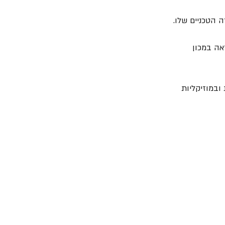
 בהוראה במכון 
דועים בווירטואוזיות ובמוזיקליות 