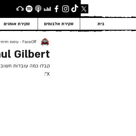
בית
סקירת אלבומים
סקירת אומנים
FaceOff - עימות חזיתי
ul Gilbert
X":