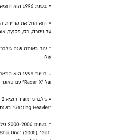
= בשנת 1996 הוא הוציא את "Hey Man" עם "Mr. Big" ולאחר מכן עזב את הלהקה עקב פערים יצירתיים.
על גיטרה, בס, פסנץר, אור
שלו.
של "Racer X" עם סאונד חדש.
"Getting Heavier" בשנת 2002.
Ship One" (2005), "Get 