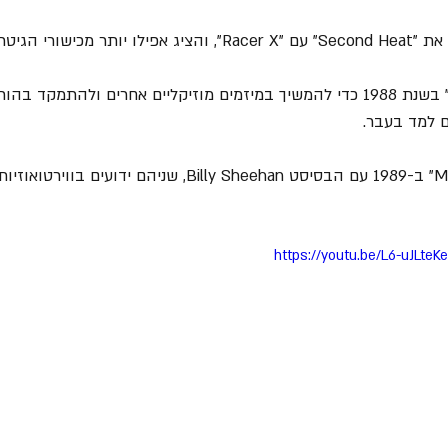
= הוא עזב את "Racer X" בשנת 1988 כדי להמשיך במיזמים מוזיקליים אחרים ולהתמקד
= גילברט ייסד את "Mr. Big" ב-1989 עם הבסיסט Billy Sheehan, שניהם י
https://youtu.be/L6-uJLt