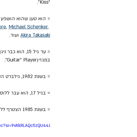
"Kiss".
= הוא טען שהוא הושפע מ
ore
, 
Michael Schenker
, 
Akira Takasaki
 ועוד.
במגזיןGuitar" Player".
= בשנת 1982, גילברט השתתף בסמינר גיטרה בהנחיית 
= בגיל 17, הוא עבר ללוס אנג'לס כדי ללמוד במכון הטכנולוגי לגיטרה (GIT).
= בשנת 1985 הצטרף ללהקת "Racer X", הידועה בסגנון הספיד מטאל ונגינה הטכנית שלה.
DGc?si=9vXkRLAQc5zQU44J