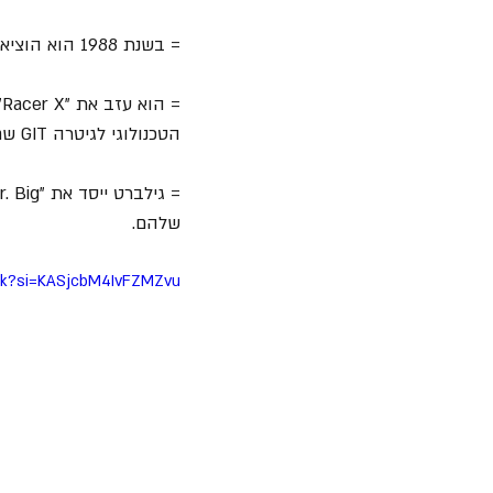
= בשנת 1988 הוא הוציא את "Second Heat" עם "Racer X", והציג אפילו יותר מכישורי הגיטרה הטכניים שלו.
הטכנולוגי לגיטרה GIT שם למד בעבר.
שלהם.
eKek?si=KASjcbM4IvFZMZvu