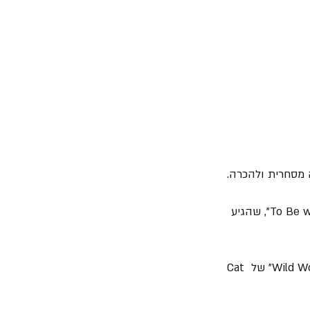
= בשנת 1991 הוציא יחד עם "Mr. Big" את "Lean into It", הכולל את הסינגל והלהיט "To Be with You", שהגיע 
= בשנת 1993 גילברט הוציא את "Bump Ahead" עם "Mr. Big", אלבום שכלל קאבר לשיר "Wild World" של Cat 