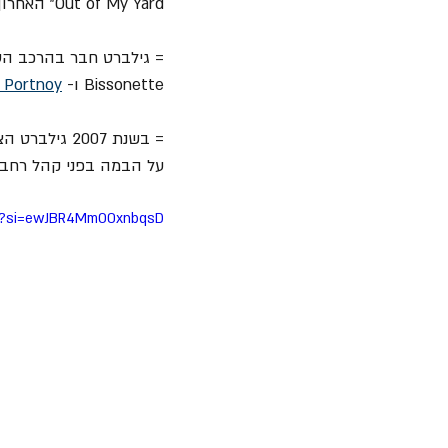
Out of My Yard" האחרון מבינהים היה אלבום הסולו הראשון שלו שכולו אינסטרומנטלי.
Bissonette ו- 
Portnoy
 
= בשנת 2007 גילברט הצטרף ל- G3 Tour עם 
על הבמה בפני קהל רחב י
bo?si=ewJBR4MmO0xnbqsD