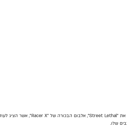
= בשנת 1986 הוא הוציא את "Street Lethal", אלבום הבכו
ים שלו.