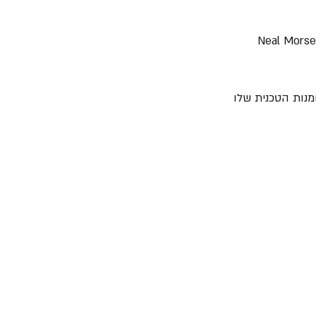
" - "Yellow Matter Custard" בו חברים גם Neal Morse, Matt 
מנות הטכנית שלו 