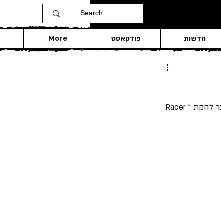
חדשות
פודקאסט
More
קבלו כמה עובדות חשובות על Paul Gilbert הידוע בעיקר כמקים וחבר להקת "Mr. Big", וכחבר להקת "Racer 