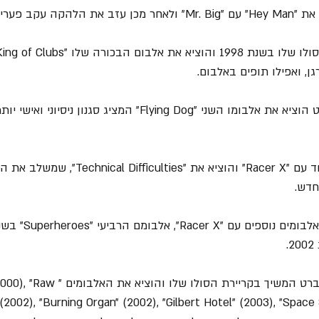
גן, ואפילו תופים באלבום.
= עוד באותה שנה גילברט הוציא את אלבומו השני "Flying Dog" המציג סג
= בשנת 1999 הוא התאחד עם "Racer X" והוציא את "es
= בשנים 2000-2006 גילברט המשיך בקריירת ה
2002), "Burning Organ" (2002), "Gilbert Hotel" (2003), "Space 