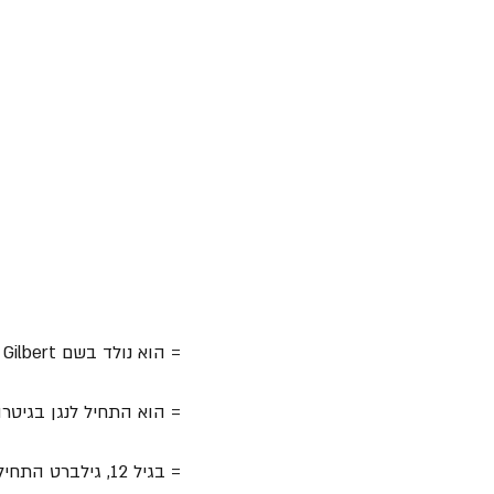
= הוא נולד בשם Paul Brandon Gilbert ב-6 בנובמבר 1966, בקרבונדיל, אילינוי, ארה"ב.
= הוא התחיל לנגן בגיטרה בגיל 6, אבל בשלב זה למד בעצמו ותרגל