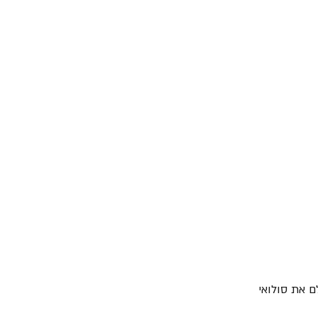
רה של "Racer X", אשר הציג לעולם את סולואי 