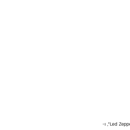
= בגיל 12, גילברט התחיל להתייחס לגיטרה ברצינות, בהשפעת להקות כמו "Led Zeppelin", "Aerosmith", ו- 