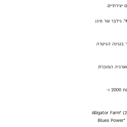
= הוא החל את קריירת הסולו שלו בשנת 1998 והוציא את אלבום הבכורה שלו "King of Clubs". גילבר שר וניגן 
נון ניסיוני ואישי יותר בנגינה הגיטרה 
Technical Difficulti", שמשלב את האנרגיה המוכרת 
= גילברט ימשיך ויוציא 2 אלבומים נוספים עם "Racer X", אלבומם הרביעי "Superheroes" בשנת 2000 ו- 
סולו שלו והוציא את האלבומים "Alligator Farm" (2000), "Raw 
Blues Power" (