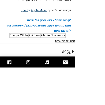
ועכשיו רוצו להאזין: 
Apple Music
, 
Spotify
"עימות חזיתי" - בלוג הרוק של ישראל
אתם מוזמנים לעקוב אחרינו 
בפייסבוק
 / 
אינסטגרם
 ו/או 
להירשם לאתר
Doogie White
Rainbow
Ritchie Blackmore
המלצת המערכת
פוסטים אחרונים
הצג הכול