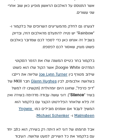
אשר התנוסס על האלבום הראשון מופיע כאן שוב אחרי 
שני עשורים.
לצערנו גם לחלק מהמעריצים השרופים של בלקמור ו- 
"Rainbow" יש נטיה להתעלם מהאלבום הזה, ובדיוק 
בשביל זה אנחנו כאן כדי לספר לכם שמדובר באלבום 
פשוט מצוין, שאסור לכם לפספס.
בלקמור בחר כטייס המשנה שלו את הזמר הסקוטי 
המדהים Doogie White, אשר הקול שלו הוא פשוט 
שילוב מטורף בין 
Joe Lynn Turner
 שליווה את ריינבו 
בשלושה אלבומים, לבין 
Glenn Hughes
 חבר MKIII של 
"דיפ פרפל", שחוגג היום יומהולדת (תקשיבו לו למשל 
בשיר "
Silence
"). דוגי עושה עבודה מדהימה בשירה ואין 
זה פלא שלאחר הפלירטוט הקצר עם בלקמור הוא 
המשיך לעבוד אם אומנים מובילים כמו 
Yngwie 
Malmsteen
 ו- 
Michael Schenker
.
אבל תרומתו של דוגי לא היתה רק בשירה, הוא כתב יחד 
עם בלקמור את כל השירים, למעט שלושה. העיבוד 