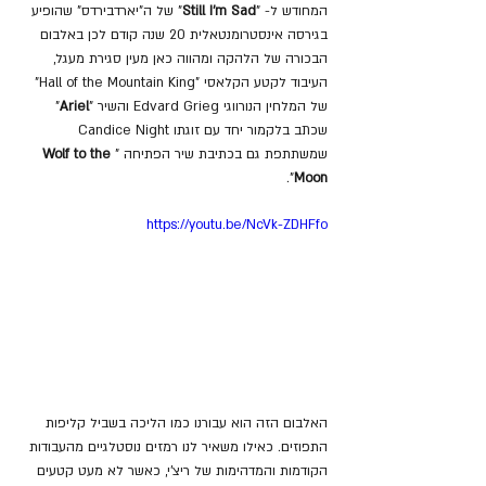
המחודש ל- "
Still I'm Sad
" של ה"יארדבירדס" שהופיע 
בגירסה אינסטרומנטאלית 20 שנה קודם לכן באלבום 
הבכורה של הלהקה ומהווה כאן מעין סגירת מעגל, 
העיבוד לקטע הקלאסי "Hall of the Mountain King" 
של המלחין הנורווגי Edvard Grieg והשיר "
Ariel
" 
שכתב בלקמור יחד עם זוגתו Candice Night 
שמשתתפת גם בכתיבת שיר הפתיחה "
Wolf to the 
".
Moon
https://youtu.be/NcVk-ZDHFfo
האלבום הזה הוא עבורנו כמו הליכה בשביל קליפות 
התפוזים. כאילו משאיר לנו רמזים נוסטלגיים מהעבודות 
הקודמות והמדהימות של ריצ'י, כאשר לא מעט קטעים 