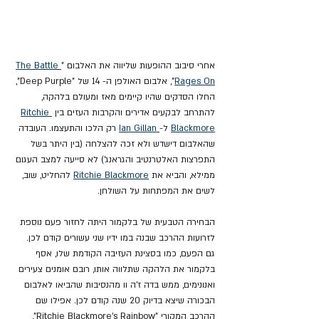
אחרי סיבוב ההופעות שליווה את האלבום "
The Battle 
Rages On
", אלבום
האולפן ה- 14 של "Deep Purple", 
החלו הסדקים שהיו קיימים מאז ומעולם בלהקה, 
להתרחב לבקעים אדירים והקרבות העזים בין 
Ritchie 
Blackmore
 ל-
 Ian Gillan
 רק הלכו והתעצמו. העובדה 
שהאלבום דישדש ולא זכה להצלחה (בין היתר בשל 
התפרצות האלטרנטיב והגראנג') לא סייעה למצב העגום 
ממילא, והביא את 
Ritchie Blackmore
 להחליט, שוב, 
לשים את המפתחות על השולחן.
הבחירה הטבעית של בלקמור היתה לחזור פעם נוספת 
לזרועות ההרכב שבנה במו ידיו שני עשורים קודם לכן. 
גם הפעם, כמו בסצינת העזיבה הקודמת שלו, אסף 
בלקמור את הלהקה שתלווה אותו, רובם אומנים צעירים 
ואנונימים, ממש בדה ז'ה וו מהנסיבות שהביאו לאלבום 
הבכורה שיצא בדיוק 20 שנה קודם לכן. אפילו שם 
ההרכב המקורי "Ritchie Blackmore's Rainbow", 