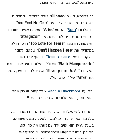
כאן מתכתבים עם יצירותיו מהעבר.
כך לדוגמא, השיר "
Silence
" כולל מלודיה שבחלקים 
מסוימים שלו מזכירה לנו את "
You Fool No One
" 
מהאלבום "
Burn
", הקטע "
Ariel
" מעלה באפינו ניחוחות 
מזרחיים שמזכירים לנו בערגה את "
Stargazer
" 
האלמותי, הרצועה "
Too Late for Tears
" הזכירה לנו 
במלודיה את "
Can't Happen Here
" שכתבו גלובר 
ובלקמור בימי "
Difficult to Cure
" העליזים והשיר 
"
Black Masquerade
" שכולל במילות השיר את כותרת 
האלבום "Stranger in Us All" הזכיר לנו בדינמיקה שלו 
את "
Anya
" של "דיפ פרפל".
ומה עם 
Ritchie Blackmore
 ? בלקמור יש רק אחד 
והוא סוחף, והוא מלודי והוא פשוט מדהים!!!
כמה חבל שהאלבום הזה היה אות החיים האחרון של 
בלקמור במוזיקת הרוק למשך למעלה משני עשורים. 
בשנת 1997 הוא יקים יחד עם זוגתו את פרוייקט 
הפולק-רנסנס "Blackmore's Night" ויחליף את 
הסטראטוקסטר החשמלית בכלים אקוסטיים.