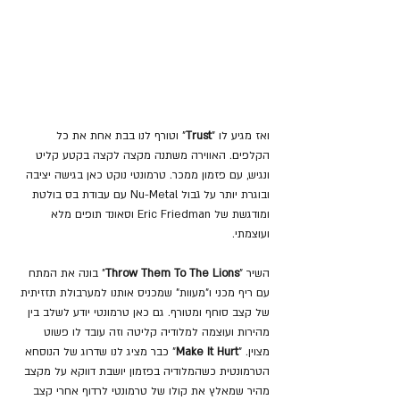
ואז מגיע לו "
Trust
" וטורף לנו בבת אחת את כל 
הקלפים. האווירה משתנה מקצה לקצה בקטע קליט 
ונגיש, עם פזמון ממכר. טרמונטי נוקט כאן בגישה יציבה 
ובוגרת יותר על גבול Nu-Metal עם עבודת בס בולטת 
ומודגשת של Eric Friedman וסאונד תופים מלא 
ועוצמתי.
השיר "
Throw Them To The Lions
" בונה את המתח 
עם ריף מכני ו"מעוות" שמכניס אותנו למערבולת תזזיתית 
של קצב סוחף ומטורף. גם כאן טרמונטי יודע לשלב בין 
מהירות ועוצמה למלודיה קליטה וזה עובד לו פשוט 
מצוין. "
Make It Hurt
" כבר מציג לנו שדרוג של הנוסחא 
הטרמונטית כשהמלודיה בפזמון יושבת דווקא על מקצב 
מהיר שמאלץ את קולו של טרמונטי לרדוף אחרי קצב 