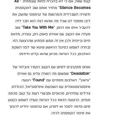
קצת שונה, אם כי לא בהכרח פחות עוצמתית. "
As 
Silence Becomes
" מחזיר אותנו שוב לאקוסטית 
ולשירה השברירית והמרגשת של טרמונטי שזועק את 
ליבו ומספר לנו שכל מה שהוא רצה הוא חבר לידו 
להעביר איתו את הזמן. "
Take You With Me
" שוב 
מעלה את הקצב עם אווירת פאנק-רוק, צעירה, מלאת 
חיים וכייפית ולכן אין זה ממש מפתיע שהרצועה הזו 
נבחרה לשמש כסינגל הראשון שיצא עוד לפני השקת 
האלבום, ככל הנראה מכיוון שהוא קליט וידידותי.
אנחנו מתקרבים לסיום עם הקצב הקודר והבלוזי של 
"
Desolation
" שמשום מה השרה עלינו גם אווירת 
"גראנג'". האלבום מסתיים עם "
Found
" רצועה 
אינסטרומנטאלית עם השפעות אינדסטריאל, הכוללת 
צלילים עתידניים, מכאניים ומבשרי רעות על קצב מכונת 
תופים. הרצועה הזאת ככל הנראה נועדה לשמש כקטע 
סיום מלווה לספר או לסרט, אם טרמונטי יחליט להפוך 
את סיפור הקונספט לכזה.