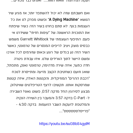
זעקת המלחמה "ווואווו הווווו....." ואנחנו כבר מכורים...
ואם חשבתם שזה לא יכול להשתפר יותר, אז מגיע שיר 
הנושא "
A Dying Machine
" ופשוט מפרק לנו את כל 
העצמות בגוף. לא סתם בחרנו בשיר הזה כשיר שיפתח 
את התוכנית הראשונה של "עימות חזיתי" ששידרנו אי 
פעם. התיפוף העוצמתי של Garrett Whitlock משמש 
כבסיס מוצק ויציב לריפים המנסרים של טרמונטי, כאשר 
השיר הזה נע בגלים של רוגע וכאוס שזורמים לכל אורכו 
ומשם היישר לתוך הוורידים שלנו. איזו עבודת גיטרה 
חדה כתער, איזה שירה מדהימה, טרמונטי נאנק, מתפתל, 
שואג וזועם כשחטיבת הקצב מזיעה ומתייסרת לנוכח 
"רכבת ההרים" המוזיקלית. והקטנות האלה, איזה קטנות 
שמרסקות אותנו. תקשיבו לרצף הטריפלטים שוויטלוק 
מבצע לסירוגין החל מדקה 0:57, פשוט גאוני! השבירה 
ל- C-Part בדקה 3:57 והמעבר בין השירה הנקיה 
והמלטפת לזעקות השבר הזועמות  בדקה 4:30 - 
"פרייסלסססססס"....
https://youtu.be/suGBbS4gylM