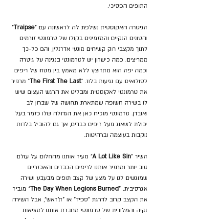
התופים הפסיכי.
הגיטרה האקוסטית נשלפת לה לראשונה עם "
Traipse
" 
והטונים הנקיים והמזמינים בקולו של טרמונטי זורמים 
לתוך מקצבי רוק קשיחים מונעי אדרנלין, והם כל-כך 
ממריצים. כמה כישרון יש לטרמונטי בנגינה על גיטרה 
וכמה יפה הוא מתרוצץ ללא מאמץ בין מטח של ריפים 
לסולואים עם נגיעות בלוז. "
The First The Last
" מחזיר 
את טרמונטי לאקוסטית ומבליט את הרגש העצום שיש 
לו בשירה חשופה שמתארת ​​תחושה של שברון לב 
ואובדן. טרמונטי מוכיח כאן את הגדולה שלו כזמר בעל 
יכולת לשאוג מעל ריפים כבדים, אך גם להוביל בלדות 
נוקבות בעוצמה וברהיטות.
השיר "
A Lot Like Sin
" מעיר אותנו מהחלום על עולם 
טוב יותר ומחזיר אותנו לריפים הכבדים והאכזריים 
שמוגשים לנו על מצע של קצב תופים מבעבע ושירה 
אגרסיבית. "
The Day When Legions Burned
" מגביר 
את הקצב קרוב לדרגת "ספיד" או "ת'ראש", אבל השירה 
נקיה והמלודית של טרמונטי מחברת אותנו למציאות 