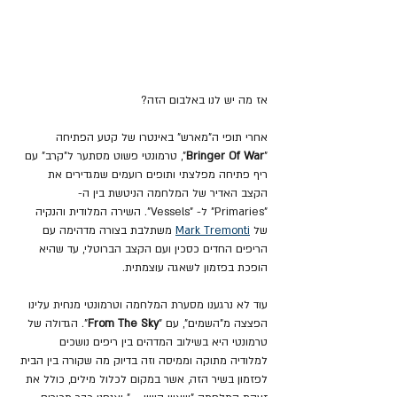
אז מה יש לנו באלבום הזה?
אחרי תופי ה"מארש" באינטרו של קטע הפתיחה 
"
Bringer Of War
", טרמונטי פשוט מסתער ל"קרב" עם 
ריף פתיחה מפלצתי ותופים רועמים שמגדירים את 
הקצב האדיר של המלחמה הניטשת בין ה- 
"Primaries" ל- "Vessels". השירה המלודית והנקיה 
של 
Mark Tremonti
 משתלבת בצורה מדהימה עם 
הריפים החדים כסכין ועם הקצב הברוטלי, עד שהיא 
הופכת בפזמון לשאגה עוצמתית.
עוד לא נרגענו מסערת המלחמה וטרמונטי מנחית עלינו 
הפצצה מ"השמים", עם "
From The Sky
". הגדולה של 
טרמונטי היא בשילוב המדהים בין ריפים נושכים 
למלודיה מתוקה וממיסה וזה בדיוק מה שקורה בין הבית 
לפזמון בשיר הזה, אשר במקום לכלול מילים, כולל את 