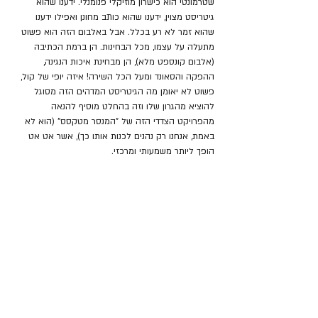
שטרמונטי הוא כישרון מוזיקלי פנומנלי. ידענו שהוא 
גיטריסט מצוין, ידענו שהוא כותב מחונן ואפילו ידענו 
שהוא זמר לא רע בכלל. אבל באלבום הזה הוא פשוט 
מתעלה על עצמו, מכל הבחינות. הן ברמת הכתיבה 
(אלבום קונספט מלא), הן מבחינת איכות הנגינה, 
ההפקה והסאונד ומעל הכל השירה! איזה יופי של קול, 
פשוט לא יאומן מה הגיטריסט המדהים הזה מסוגל 
להוציא מהגרון שלו וזה בהחלט מוסיף להנאה 
מהפרויקט הצדדי הזה של "המנסר מטקסס" (הוא לא 
באמת, אנחנו רק נהנים לכנות אותו כך), אשר אט אט 
הופך ליותר משמעותי ומרכזי.