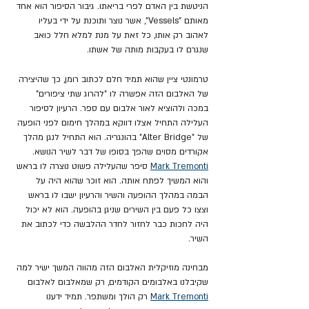
הניטשת בין האדם לפרי בריאתו. גיבור הסיפור הוא אחד 
מאותם "Vessels", אשר נוצר ותוכנת על ידי בעליו 
לאהוב רק אותו, כל זאת על מנת למלא חלל כואב 
שנגרם לו בעקבות מותה של אשתו.
טרמונטי ציין שהוא תמיד חלם לכתוב רומן, כך שהיצירה 
של האלבום הזה אפשרה לו "להרוג שתי ציפורים" 
במכה ולהוציא לאור אלבום עם ספר. הרעיון לסיפור 
העלילה התחיל אצלו דווקא במהלך חימום לפני הופעה 
של "Alter Bridge" בהונגריה. הוא התחיל לנגן מהלך 
אקורדים מסוים שהפך בסופו של דבר לשיר הנושא. 
Mark Tremonti
 סיפר שהעלילה פשוט נוצרה לו בראש 
והוא המשיך לפתח אותה. הוא זוכר שהוא היה על 
הבמה במהלך ההופעה והשיר והרעיון ישבו לו בראש 
וצצו כל פעם בין השירים שניגן בהופעה. הוא לא יכול 
היה לחכות כבר לחזור לחדר ההלבשה כדי לכתוב את 
השיר.
מבחינה מוזיקלית האלבום הזה מהווה המשך ישיר למה 
שקיבלנו באלבומים הקודמים, רק שמאלבום לאלבום 
Mark Tremonti
 רק הולך ומשתפר. תמיד ידענו 