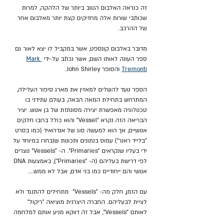
זה כנראה האלבום הטוב ביותר של הלהקה, למרות 
שכותבי שורות אלה מחזיקים קצת יותר מאלבום אחר 
של ההרכב.
מדובר באלבום קונספט, אשר במקביל לו יצא לאור גם 
ספר העונה לאותו השם, אשר נכתב על-ידי 
Mark 
Tremonti
 והסופר John Shirley.
הספר נועד להשלים למאזין את מארג סיפור העלילה, 
המתרחש בתחילת המאה הבאה, בעולם עתידני בו 
טכנולוגיה מאפשרת יצירה מסונתזת של בן אנוש. יציר 
הבריאה הזה נקרא "Vessel" והוא כולל ברובו חלקים 
אנושיים, אך הוא למעשה סוג של אנדרואיד (כמו בסרט 
"בלייד ראנר") עמוס בנתונים ותכונות שנבחרו במיוחד על 
ידי בעליו שנקראים "Primaries". ה- "Vessels" נוצרים 
לפי דרישת בעליהם (ה- "Primaries"), באמצעות DNA 
אנושי והם ייחודיים כמו בני אדם, אבל לא ממש.... 
עם הזמן, חלק מה- "Vessels"  מתחילים להתנגד ולא 
לציית לבעליהם. החברה היצרנית מוציאה "ריקול" 
לאותם "Vessels", אבל זה דווקא מניע אותם למלחמה 