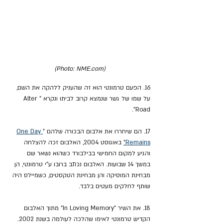
(Photo: NME.com)
16. הפעם טרמונטי הוא זה שהעניק ללהקה את השם, 
על שמו של גשר שנמצא קרוב לביתו ונקרא "Alter 
Road".
17. הם שיחררו את אלבום הבכורה שלהם "
One Day 
Remains
"
 באוגוסט 2004, האלבום זכה להצלחה 
והגיע למקום החמישי בבילבורד כשהוא נשאר שם 
במשך 14 שבועות. האלבום נכתב ברובו ע"י טרמונטי, הן 
מבחינת המוסיקה והן מבחינת הטקסטים, כשמיילס היה 
שותף לחלקים מעטים בלבד. 
18. את השיר "In Loving Memory" מתוך האלבום 
הקדיש טרמונטי לאימו שהלכה לעולמה בשנת 2002.