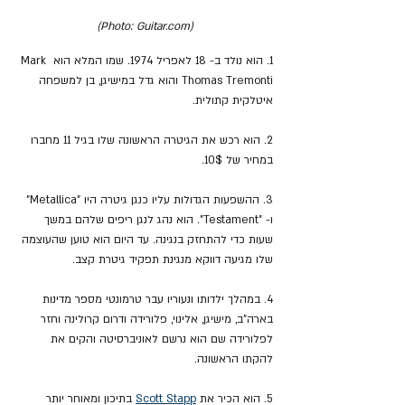
(Photo: Guitar.com)
1. הוא נולד ב- 18 לאפריל 1974. שמו המלא הוא Mark 
Thomas Tremonti והוא גדל במישיגן, בן למשפחה 
איטלקית קתולית.
2. הוא רכש את הגיטרה הראשונה שלו בגיל 11 מחברו 
במחיר של 10$.
3. ההשפעות הגדולות עליו כנגן גיטרה היו "Metallica" 
ו- "Testament". הוא נהג לנגן ריפים שלהם במשך 
שעות כדי להתחזק בנגינה. עד היום הוא טוען שהעוצמה 
שלו מגיעה דווקא מנגינת תפקיד גיטרת קצב.
4. במהלך ילדותו ונעוריו עבר טרמונטי מספר מדינות 
בארה"ב, מישיגן, אלינוי, פלורידה ודרום קרולינה וחזר 
לפלורידה שם הוא נרשם לאוניברסיטה והקים את 
להקתו הראשונה.
5. הוא הכיר את 
Scott Stapp
 בתיכון ומאוחר יותר 