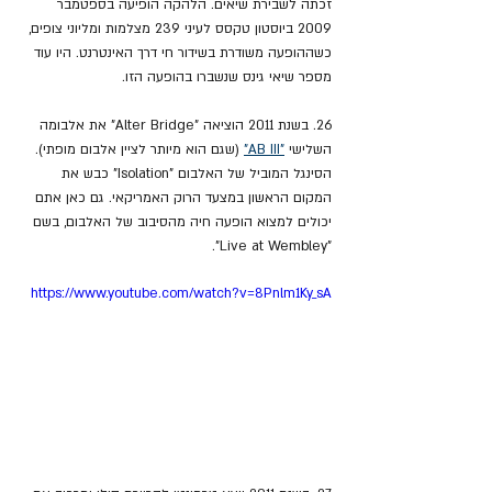
זכתה לשבירת שיאים. הלהקה הופיעה בספטמבר 
2009 ביוסטון טקסס לעיני 239 מצלמות ומליוני צופים, 
כשההופעה משודרת בשידור חי דרך האינטרנט. היו עוד 
מספר שיאי גינס שנשברו בהופעה הזו.
26. בשנת 2011 הוציאה "Alter Bridge" את אלבומה 
השלישי 
"AB III"
 (שגם הוא מיותר לציין אלבום מופתי). 
הסינגל המוביל של האלבום "Isolation" כבש את 
המקום הראשון במצעד הרוק האמריקאי. גם כאן אתם 
יכולים למצוא הופעה חיה מהסיבוב של האלבום, בשם 
"Live at Wembley". 
https://www.youtube.com/watch?v=8Pnlm1Ky_sA