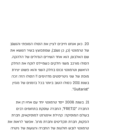
20. כאן אנחנו חייבים לציין את הסולו המופתי והנשגב 
של טרמונטי (כן, כן נשגב), שמתפוצץ בשיר הנושא את 
שם האלבום, הוא אחד השירים הגדולים של הלהקה. 
הסולו מורכב משני חלקים כשמיילס לוקח את החלק 
הראשון וטרמונטי נכנס בחלק השני והוא פשוט יצירת 
מופת של שני גיטריסטים מדהימים !! הסולו הזה זכה 
בשנת 2011 כסולו הטוב ביותר בכל בזמנים של מגזין 
"Guitarist".
21. בשנת 2008 ייסד טרמונטי יחד עם אחיו דן את 
החברה "FRET12", החברה עוסקת בתחומים רבים 
בעולם המוסיקה: קהילת אינטרנט למוסיקאים, חברת 
הפקות, חברת תקליטים וחברת מרצ'. אפשר לראות את 
טרמונטי לובש חולצות של החברה ורצועות של גיטרה 