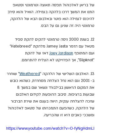
של בריאן לאלכוהול תפסה תאוצה וטרמונטי וסטאפ 
התנו את המשך דרכו בלהקה בגמילה. הואיל והוא סירב 
להיכנס לגמילה הוא פוטר ובאלבום הבא של הלהקה, 
טרמונטי היה זה שניגן גם על הבס.
12. בשנת 2000 ניסה טרמונטי להקים להקת ספיד 
מטאל עם הזמר Jamey Jasta מלהקת "Hatebreed" 
ועם המתופף 
Joey Jordison
 דאז של להקת 
"Slipknot", אך הפרוייקט לא הצליח להתרומם.
13. האלבום השלישי של הלהקה "
Weathered
" שוחרר 
ב- 2001 וגם הוא נחל הצלחה מסחררת, כשהוא כובש 
את המקום הראשון בבילבורד ונשאר שם במשך 8 
שבועות ברציפות. סיבוב ההופעות לקידום האלבום 
שזכה להצלחה ענקית, היווה בעצם את שירת הברבור 
של הלהקה, כשהפעם התמכרותו של סטאפ לאלכוהול 
ומשככי כאבים היא זו שהכריעה.
https://www.youtube.com/watch?v=O-fyNgHdmLI