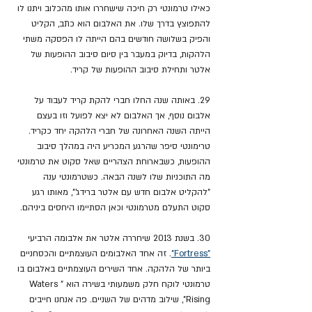
כאילו טרמונטי רק חיכה שישחררו אותו מהכלוב ויתנו לו 
להתפוצץ בדרך שלו. את האלבום הוא כתב, הקליט 
והפיק בשלושה חודשים בהם הייתה לו הפסקה משתי 
הלהקות, בדיוק במעבר בין סיום סיבוב ההופעות של 
אלטר ותחילת סיבוב ההופעות של קריד. 
29. באותה שנה החלו חברי להקת קריד לעבוד על 
אלבום נוסף, אך האלבום לא יצא לפועל וזו בעצם 
הייתה השנה האחרונה של חברי הלהקה יחד כקריד. 
טרימונטי סיפר שהרגע המכריע היה במהלך סיבוב 
ההופעות, כשבארוחת הצהריים שאל סקוט את טרמונטי 
מה התוכניות שלו לשנה הבאה. כשטרמונטי ענה 
"להקליט אלבום חדש עם אלטר ברידג'", מאותו רגע 
סקוט התעלם מטרמונטי וכאן הסתיימו היחסים ביניהם.
30. בשנת 2013 שיחררה אלטר את אלבומה הרביעי 
"Fortress"
. זה אחד האלבומים העוצמתיים והכסחניים 
ביותר של הלהקה. אחד השירים העוצמתיים באלבום בו 
טרמונטי לוקח חלק משמעותי בשירה הוא "Waters 
Rising", שילוב מדהים של השניים. פה אנחנו חייבים 