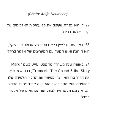
(Photo: Antje Naumann)
22. דן הוא גם זה שעיצב את כל עטיפות האלבומים של 
קריד ואלטר ברידג'.
23. כאן המקום לציין כי אח נוסף של טרמונטי - מייקל, 
הוא היחצ"ן ואיש הקשר עם המעריצים של אלטר ברידג'.
24. באותה שנה משחרר טרימונטי DVD בשם "Mark 
Tremonti: The Sound & the Story", בו הוא מסביר 
את הדרך בה הוא יוצר וממשיך את תהליך הלמידה שלו 
במוסיקה. הוא מסביר איך הוא בונה את הריפים, מקבל 
השראה וגם מלמד איך לבצע את הסולואים של אלטר 
ברידג'.