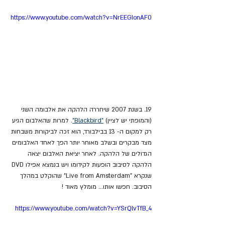
https://www.youtube.com/watch?v=NrEEGIonAF0
19. בשנת 2007 שיחררה הלהקה את אלבומה השני 
(והמופתי יש לציין) 
"Blackbird"
. למרות שהאלבום הגיע 
רק למקום ה- 13 בבילבורד, הוא זכה לביקורות משבחות 
מצד מבקרים ובשלב מאוחר יותר הפך לאחד האלבומים 
הגדולים של הלהקה. לאחר יציאת האלבום יצאה 
הלהקה לסיבוב הופעות לקידומו ויש בנמצא אפילו DVD 
שנקרא "Live from Amsterdam" שהוקלט במהלך 
הסיבוב. חפשו אותו... מומלץ מאוד ! 
https://www.youtube.com/watch?v=YSrQlvTfB_4