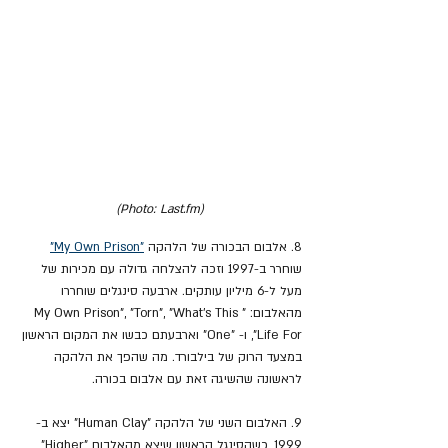
(Photo: Last.fm)
8. אלבום הבכורה של הלהקה 
"My Own Prison"
שוחרר ב-1997 וזכה להצלחה גדולה עם מכירות של 
מעל ל-6 מיליון עותקים. ארבעה סינגלים שוחררו 
מהאלבום: "My Own Prison", "Torn", "What's This 
Life For", ו- "One" וארבעתם כבשו את המקום הראשון 
במצעד הרוק של בילבורד. מה שהפך את הלהקה 
לראשונה שהשיגה זאת עם אלבום בכורה.
9. האלבום השני של הלהקה "Human Clay" יצא ב- 
1999, כשהסינגל הראשון שיצא מהאלבום "Higher" 