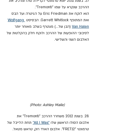
27. בשנת 2011 יוצא טרמונטי לקריירת סולו ומרכיב את 
ההרכב שנקרא על שמו "Tremonti". 
הוא לוקח את Eric Friedman על הגיטרה ועל הבס 
ואת המתופף Garrett Whitlock. הבסיסט 
Wolfgang 
Van Halen
 (הבן של...) מצטרף בשלב מאוחר יותר 
לסיבובי ההופעות של ההרכב ולוקח חלק בהקלטות של 
האלבום השני והשלישי.
(Photo: Ashley Maile)
28. בשנת 2012 משחרר ההרכב "Tremonti" את 
אלבום הסולו הראשון שלו 
"All I Was"
 תחת הלייבל של 
טרמונטי "FRET12". אלבום הארד רוק, טראש מטאל. 