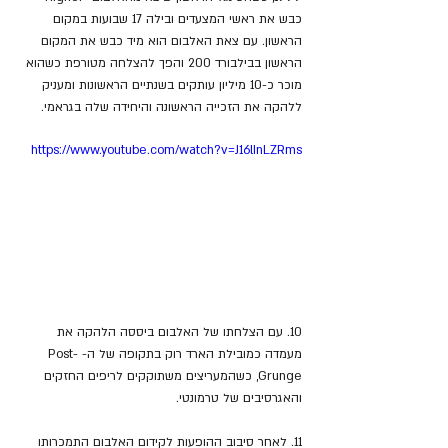
כבש את ראשי המצעדים ובילה 17 שבועות במקום 
הראשון. עם צאת האלבום הוא מיד כבש את המקום 
הראשון בבילבורד 200 והפך להצלחה מטורפת כשהוא 
מוכר כ-10 מיליון עותקים בשנתיים הראשונות ומעניק 
ללהקה את הזכייה הראשונה והיחידה שלה בגראמי.
https://www.youtube.com/watch?v=J16lInLZRms
10. עם הצלחתו של האלבום ביססה הלהקה את 
מעמדה כמובילת הארד רוק בתקופה של ה- Post-
Grunge, כשהמעריצים משתוקקים לריפים החזקים 
והאגרסיבים של טרמונטי.
11. לאחר סיבוב ההופעות לקידום האלבום התמכרותו 