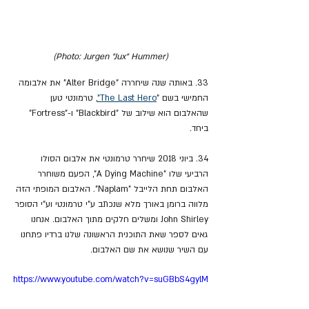
(Photo: Jurgen "Jux" Hummer)
33. באותה שנה שיחררה "Alter Bridge" את אלבומה 
החמישי בשם "
The Last Hero"
, טרמונטי טען 
שהאלבום הוא שילוב של "Blackbird" ו-"Fortress" 
ביחד. 
34. ביוני 2018 שיחרר טרמונטי את אלבום הסולו 
הרביעי שלו "A Dying Machine", הפעם משוחרר 
האלבום תחת הלייבל "Naplam". האלבום המופתי הזה 
מלווה ברומן באורך מלא שנכתב ע"י טרמונטי וע"י הסופר 
John Shirley ומשלים חלקים מתוך האלבום. אנחנו 
גאים לספר שאת התוכנית הראשונה שלנו ברדיו פתחנו 
עם השיר שנושא את שם האלבום.
https://www.youtube.com/watch?v=suGBbS4gylM