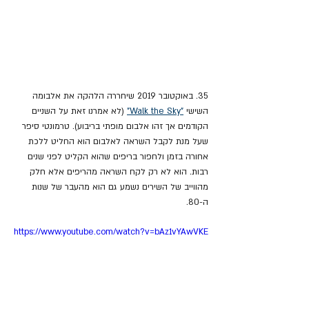
35. באוקטובר 2019 שיחררה הלהקה את אלבומה 
השישי 
"Walk the Sky"
 (לא אמרנו זאת על השניים 
הקודמים אך זהו אלבום מופתי בריבוע). טרמונטי סיפר 
שעל מנת לקבל השראה לאלבום הוא החליט ללכת 
אחורה בזמן ולחפור בריפים שהוא הקליט לפני שנים 
רבות. הוא לא רק לקח השראה מהריפים אלא חלק 
מהווייב של השירים נשמע גם הוא מהעבר של שנות 
ה-80.
https://www.youtube.com/watch?v=bAz1vYAwVKE