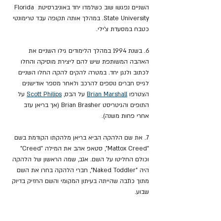
השניים נפגשו שוב כשלמדו יחד באוניברסיטת Florida 
State University. במהלך אותה תקופה עבד טרימונטי 
כטבח במסעדת צ'ילי.
6. בשנת 1994 במהלך הלימודים גילו השניים את 
האהבה המשותפת שיש להם ליצירת מוסיקה והחלו 
לכתוב ולנגן יחד. במטרה להקים להקה החלו השניים 
לגייס חברים נוספים להרכב ולאחר מספר אודישנים 
הצטרפו 
Brian Marshall
 על הבס, 
Scott Philips
 על 
התופים והגיטריסט Brian Brasher (אך בריאן עזב 
אחרי פחות משנה).
7. את שם הלהקה הביא בריאן מלהקתו הקודמת בשם 
"Mattox Creed", סטאפ אהב את המילה "Creed" 
וכולם החליטו על השם. אגב, שמה הראשון של הלהקה 
היה "Naked Toddler", חברי הלהקה בחרו את השם 
מתוך כתבה שהייתה בעיתון המקומי והשם החזיק בדיוק 
שבוע.