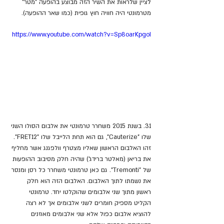
לציין שלראות את השיר הזה מבוצע בהופעה "מטר" 
מטרמונטי היה חוויה חוץ גופית (כמו שאר ההופעה).
https://www.youtube.com/watch?v=Sp8oarKpgoI
31. בשנת 2015 משחרר טרמונטי את אלבום הסולו השני 
שלו "Cauterize", גם הוא תחת הלייבל שלו "FRET12". 
זהו האלבום הראשון שאליו מצטרף וולפגנג אשר מחליף 
את בריאן (מאלטר ברידג') שהיה חלק מסיבוב ההופעות 
של "Tremonti". גם כאן טרמונטי משחרר כל רסן ומנסר 
את נשמתו לתוך האלבום. האלבום הזה הוא חלק 
ראשון מתוך שני אלבומים שהוקלטו יחד. טרמונטי 
הקליט מספיק חומרים לשני אלבומים אך לא רצה 
להוציא אלבום כפול אלא שני אלבומים מאוזנים 