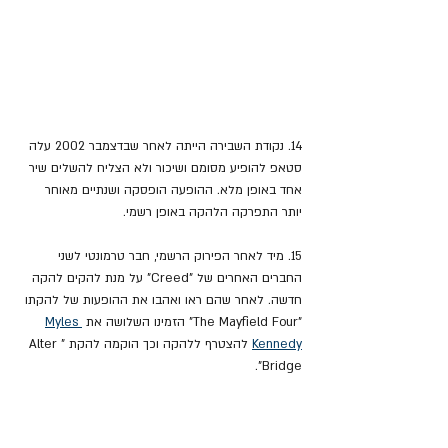
14. נקודת השבירה הייתה לאחר שבדצמבר 2002 עלה 
סטאפ להופיע מסומם ושיכור ולא הצליח להשלים שיר 
אחד באופן מלא. ההופעה הופסקה ושנתיים מאוחר 
יותר התפרקה הלהקה באופן רשמי.
15. מיד לאחר הפירוק הרשמי, חבר טרמונטי לשני 
החברים האחרים של "Creed" על מנת להקים להקה 
חדשה. לאחר שהם ראו ואהבו את ההופעות של להקתו 
"The Mayfield Four" הזמינו השלושה את 
Myles 
Kennedy
 להצטרף ללהקה וכך הוקמה להקת "Alter 
Bridge".