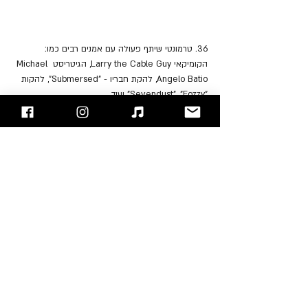
36. טרמונטי שיתף פעולה עם אמנים רבים כמו: 
הקומיקאי Larry the Cable Guy, הגיטריסט Michael 
Angelo Batio, להקת חבריו - "Submersed", להקות 
"Sevendust", "Fozzy" ועוד...
37. בשנת 2014 זכה טרמונטי בתואר "Riff Lord" 
התחרות Golden Gods Awards של מגזין "Metal 
Hammer".
38. שנה לאחר מכן הוא זכה בתואר "Best Guitarist" 
של מגזין "Loudwire".
39. טרמונטי גם זכה בתואר גיטריסט השנה של מגזין 
"Guitar World", במשך 3 שנים רצופות, מה שהוביל גם 
לזכייה בתואר גיטריסט העשור של המגזין המכובד.
40. בשנת 2011 הוא דורג במקום הרביעי ברשימת נגני 
ההבי מטאל הגדולים של "Total Guitar".