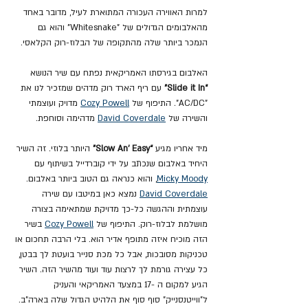
למרות האווירה העכורה המתוארת לעיל, מדובר באחד 
מהאלבומים הגדולים של "Whitesnake" והוא גם 
הנמכר ביותר שלה מהתקופה של הבלוז-רוק הקלאסי.
האלבום בגירסתו האמריקאית נפתח עם שיר הנושא 
“Slide it In”
 עם ריף הארד רוק מדהים שמזכיר לנו את 
"AC/DC". התיפוף של 
Cozy Powell
 מדויק ועוצמתי 
והשירה של 
David Coverdale
 מדהימה וסוחפת.
מיד אחריו מגיע 
“Slow An’ Easy” 
היותר בלוזי. זה השיר 
היחיד באלבום שנכתב על ידי קוברדייל בשיתוף עם 
Micky Moody
, והוא כנראה גם הטוב ביותר באלבום. 
David Coverdale
 נמצא כאן במיטבו עם שירה 
עוצמתית וההגשה כל-כך מדויקת שמתאימה בצורה 
מושלמת לבלוז-רוק. התיפוף של 
Cozy Powell
 בשיר 
הזה מוכיח איזה מתופף אדיר הוא. בלי הרבה תחכום או 
טכניקות מסובכות, אבל כל מכת סנייר בועטת לך בבטן, 
כל עצירה גורמת לך לרצות עוד ועוד מהשיר הזה. השיר 
הגיע למקום ה -17 במצעד האמריקאי והעניק 
ל"ווייטנסנייק" סוף סוף את הלהיט הגדול שלה בארה"ב.