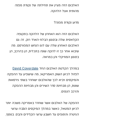
האלבום הזה מציין את תחילתה של נקודת מפנה 
מהותית אצל הלהקה.
מדוע נקודת מפנה?
האלבום הזה הוא האחרון של הלהקה בתקופה 
הקלאסית שלה ובסגנון הבלוז-הארד רוק. זה גם 
האלבום האחרון שלה עם לוגו הנחש המפורסם. מה 
שיבוא אחר כך זו להקה שונה בתכלית, הן בהרכב, הן 
בסגנון המוזיקלי והן במראה.
במהלך הקלטת האלבום החל 
David Coverdale
לפזול לכיוון השוק האמריקאי, מה שישפיע על ההפקה 
והמיקסים ויביא לכך שהאלבום ישוחרר בשתי גירסאות 
שונות, הן מבחינת סדר השירים והן מבחינת ההפקה 
והרכב הנגנים.
ההפקה של האלבום אשר שוחרר באמריקה משכה יותר 
לכיוון המטאל, כאשר במהלך המיקסים הוגברו ערוצי 
הגיטרה והתופים על חשבון ערוצי הקלידים והבס. בנוסף, 