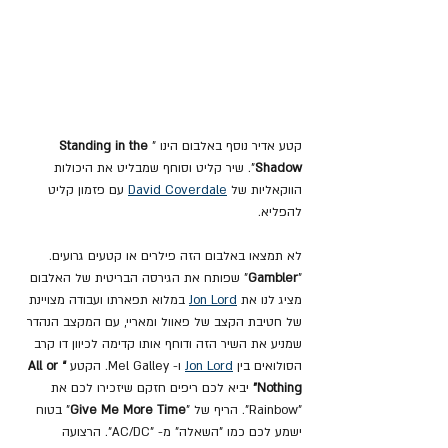
קטע אדיר נוסף באלבום הינו "
Standing in the 
Shadow
". שיר קליט וסוחף שמבליט את היכולות 
הווקאליות של 
David Coverdale
 עם פזמון קליט 
להפליא.
לא תמצאו באלבום הזה פילרים או קטעים גרועים. 
"
Gambler
" שפותח את הגירסה הבריטית של האלבום 
מציג לנו את 
Jon Lord
 במלוא תפארתו ועבודה מצויינת 
של חטיבת הקצב של פאוול ומאריי, עם המקצב הנהדר 
שמניע את השיר הזה ודוחף אותו קדימה לכיוון דו קרב 
הסולואים בין 
Jon Lord
 ו- Mel Galley. הקטע 
“All or 
Nothing” 
יביא לכם ריפים חזקם שיזכירו לכם את 
"Rainbow". הריף של "
Give Me More Time
" בטוח 
ישמע לכם כמו "השאלה" מ- "AC/DC". הרצועה 