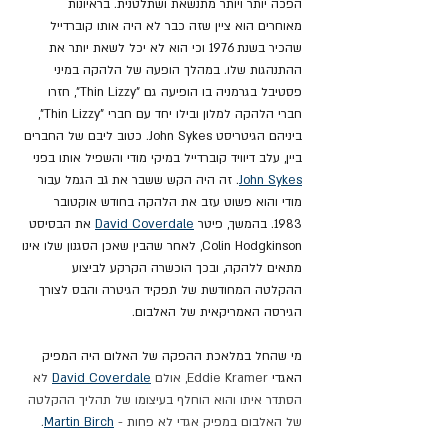
הפכה יותר ויותר מתנשאת ושתלטנית. בראיונות 
מאוחרים הוא ציין שזה כבר לא היה אותו קוברדייל 
שהכיר בשנת 1976 וכי הוא לא יכל לשאת יותר את 
ההתנהגות שלו. במהלך הופעה של הלהקה במיני 
פסטיבל בגרמניה בו הופיעה גם "Thin Lizzy", חזרו 
חברי הלהקה למלון ובילו יחד עם חברי "Thin Lizzy", 
ביניהם הגיטריסט John Sykes. כטוב ליבם של החברים 
ביין, עלב דיוויד קוברדייל במיקי מודי והשפיל אותו בפני 
John Sykes
. זה היה הקש ששבר את גב הגמל עבור 
מודי והוא פשוט עזב את הלהקה בחודש אוקטובר 
1983. בהמשך, פיטר 
David Coverdale
 את הבסיסט 
Colin Hodgkinson, לאחר שהבין שאכן הסגנון שלו אינו 
מתאים ללהקה, ובכך הוכשרה הקרקע לביצוע 
ההקלטה המחודשת של תפקיד הגיטרה והבס לצורך 
הגירסה האמריקאית של האלבום.
מי שהחל במלאכת ההפקה של האלום היה המפיק 
האגדי 
Eddie Kramer, אולם 
David Coverdale
 לא 
הסתדר איתו והוא הוחלף בעיצומו של תהליך ההקלטה 
של האלבום במפיק אגדי לא פחות - 
Martin Birch
.