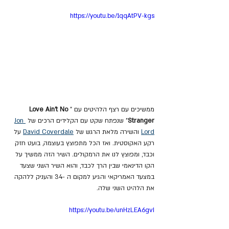
https://youtu.be/1qqAtPV-kgs
ממשיכים עם רצף הלהיטים עם "
Love Ain't No 
Stranger
" שנפתח שקט עם הקלידים הרכים של 
Jon 
Lord
 והשירה מלאת הרגש של 
David Coverdale
 על 
רקע האקוסטית. ואז הכל מתפוצץ בעוצמה, בועט חזק 
וכבד, ומפוצץ לנו את הרמקולים. השיר הזה ממשיך על 
הקו הדינאמי שבין הרך לכבד, והוא השיר השני שצעד 
במצעד האמריקאי והגיע למקום ה -34 והעניק ללהקה 
את הלהיט השני שלה.
https://youtu.be/unHzLEA6gvI