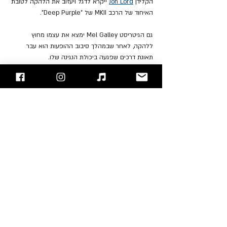
הקלידן 
Jon Lord
 ייקרא לדגל ויעזוב את הלהקה לטובת 
האיחוד של הרכב MKII של "Deep Purple".
גם הגיטריסט Mel Galley ימצא את עצמו מחוץ 
ללהקה, לאחר שבמהלך סיבוב ההופעות הוא עבר 
תאונת דרכים שפגעה ביכולת הנגינה שלו.
האחרון לעזוב יהיה 
Cozy Powell
. היחסים בינו לבין 
קוברדייל הפכו למתוחים יותר ויותר במהלך סיבוב 
ההופעות, ולאחר ההופעה האחרונה של הלהקה 
שנערכה בריו ברזיל, הוא עזב את הלהקה.
בשלב זה שקל קוברדייל לפרק לחלוטין את הלהקה 
ולחזור לקריירת סולו, אך מסע שכנועים של מנהל 
בחברת התקליטים גפן הביא אותו לעבוד יחד עם 
הגיטריסט 
John Sykes
 על שירים חדשים ללהקה...
להאזנה לאלבום בגירסה האמריקאית: 
Apple 
, 
Spotify
Music
"עימות חזיתי" - בלוג הרוק של ישראל