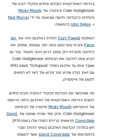
בגירסה האמריקאית הוקלטו מחדש תפקידי הבס של 
Colin Hodgkinson והגיטרה של 
Micky Moody
והוחלפו בהקלטה חדשה שבוצעה על-ידי 
Neil Murray
ו- 
John Sykes
 בהתאמה.
המתופף 
Cozy Powell
 החליף באלבום הזה את 
Ian 
Paice
 והביא עימו סגנון נגינה יותר עוצמתי, שסחב את 
הלהקה מהבלוז-רוק עמוק לכיוון ההבי מטאל. קוזי גם 
הביא עימו ללהקה את הבסיסט Colin Hodgkinson 
שעבד איתו על אלבום הסולו "Octopuss" משנת 1981. 
עם זאת, קולין שהיע יותר מכיוון של ג'אז לא התאים 
לסגנון של ווייטסנייק.
מה שאיפשר את הקלטת תפקידי הגיטרה והבס מחדש 
לטובת הגירסה האמריקאית של האלבום, היתה פרישתו 
של הגיטריסט 
Micky Moody
 ופיטוריו של הבסיסט 
Colin Hodgkinson. מיקי מודי שהיה שותפו של 
David 
Coverdale
 מראשית קריירת הסולו שלו בשנת 1976, 
חש במהלך הקלטות האלבום בשינוי ההולך וגובר 
בהתנהגותו של 
David Coverdale
, אשר לטענתו 