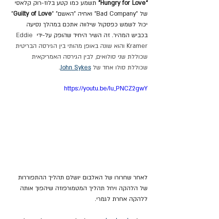
“Hungry for Love” 
תשמע כמו קטע בלוז-רוק קלאסי 
של "Bad Company" ואחיה "האשם" "
Guilty of Love
" 
יכול לשמש כפסקול שילווה אתכם במהלך נסיעה 
בכביש המהיר. זה השיר היחיד שהופק על-ידי 
Eddie 
Kramer והוא שונה באופן מהותי בין הגירסה הבריטית 
שכוללת שני סולואים, לבין הגירסה האמריקאית 
שכוללת סולו אחד של 
John Sykes
.
https://youtu.be/Iu_PNCZ2gwY
לאחר שחרורו של האלבום יושלם תהליך ההתפוררות 
של הלהקה ויחל תהליך המטמורפוזה שיהפוך אותה 
ללהקה אחרת לגמרי.