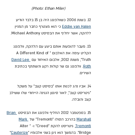
(Photo: Ethan Miler)
12. בשנת 2006 כשוולפגנג היה בן 15 בלבד הודיע 
Eddie van Halen
 כי הוא מצטרף כחבר מן המניין 
ללהקה, אשר יחליף את הבסיסט Michael Anthony.
13. מעבר להופעות אותם ביצע עם הלהקה, וולפגנג 
הקליט עימה את האלבום "A Different Kind of 
Truth", משנת 2012, אלבום האיחוד עם 
David Lee 
Roth
. וולפגנג גם שר קולות רקע והשתתף בכתיבת 
השירים.
14. אביו נהג לכנות אותו "בסיסט קצב" על משקל 
"גיטריסט קצב", לאור סיגנון הנגינה הייחודי שלו ששילב 
קצב והובלה.
15. בספטמבר 2012 החליף וולפגנג את הבסיסט 
Brian 
Marshall
 בהרכב הסולו "Tremonti" של 
Mark 
Tremonti
, גיטריסט להקת "Creed" ו- "Alter 
Bridge". בהמשך הוא ניגן בשני אלבומיו "
Cauterize
" 