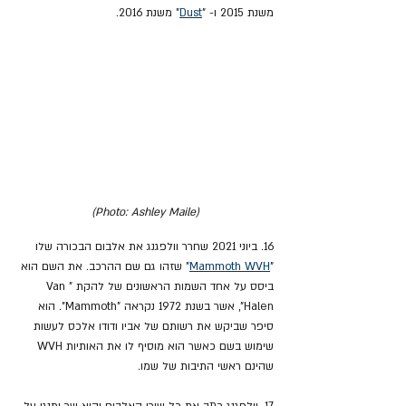
משנת 2015 ו- "
Dust
" משנת 2016.
(Photo: Ashley Maile)
16. ביוני 2021 שחרר וולפגנג את אלבום הבכורה שלו 
"
Mammoth WVH
" שזהו גם שם ההרכב. את השם הוא 
ביסס על אחד השמות הראשונים של להקת "Van 
Halen", אשר בשנת 1972 נקראה "Mammoth". הוא 
סיפר שביקש את רשותם של אביו ודודו אלכס לעשות 
שימוש בשם כאשר הוא מוסיף לו את האותיות WVH 
שהינם ראשי התיבות של שמו.