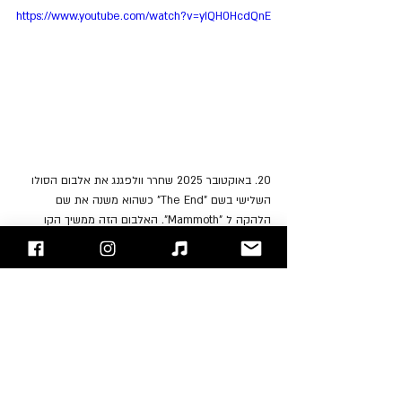
https://www.youtube.com/watch?v=yIQH0HcdQnE
20. באוקטובר 2025 שחרר וולפגנג את אלבום הסולו 
השלישי בשם "The End" כשהוא משנה את שם 
הלהקה ל "Mammoth". האלבום הזה ממשיך הקו 
המוזיקלי של וולפגנג שמשלב רוק מודרני עם השפעות 
קלאסיות. גם הפעם האלבום כולל חומרים שנכתבו 
והוקלטו על ידי וולפגנג עצמו, שממשיך להוביל את 
הפרויקט כמעט לבדו, כפי שעשה גם באלבומים 
הקודמים.
להאזנה לאלבום  "The End" ב: 
Apple Music
, 
Spotify
"עימות חזיתי" - בלוג הרוק של ישראל