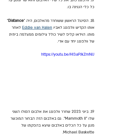
17. וולפגנג כתב את כל שירי האלבום והוא שר ומנגן על 
כל כלי הנגינה בו.
18. הסינגל הראשון ששוחרר מהאלבום, היה "
Distance
" 
אותו הקדיש וולפגנג לאביו 
Eddie van Halen
 לאחר 
מותו. הוידאו קליפ לשיר כולל צילומים ממצלמה ביתית 
של וולפגנג יחד עם אדי.
https://youtu.be/HI3aPJkZmNU
19. ביוני 2023 שחרר וולפגנג את אלבום הסולו השני 
שלו "Mammoth II". גם באלבום הזה הבחור המוכשר 
מנגן על כל הכלים באלבום שיצא בהפקתו של 
Michael Baskette.