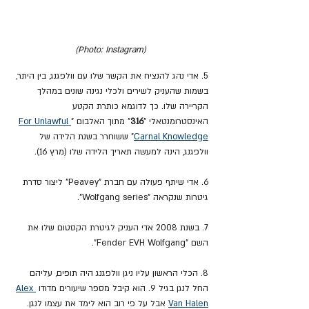
(Photo: Instagram)
5. אדי נהג להנציח את הקשר שלו עם וולפגנג, בין היתר, 
בשמות שהעניק לשירים ולכלי נגינה שונים במהלך 
הקריירה שלו. כך לדוגמא כותרת הקטע 
האינסטרומנטאלי "
316
" מתוך האלבום "
For Unlawful 
Carnal Knowledge
" ששוחרר בשנת הלידה של 
וולפגנג, הינה למעשה תאריך הלידה שלו (מרץ 16).
6. אדי שיתף פעולה עם חברת "Peavey" ליצור סדרת 
גיטרות שנקראה "Wolfgang series".
7. בשנת 2008 אדי העניק לגיטרת הקסטום שלו את 
השם "Fender EVH Wolfgang".
8. הכלי הראשון עליו ניגן וולפגנג היה תופים, עליהם 
החל לנגן בגיל 9. הוא קיבל מספר שיעורים מדודו 
Alex 
Van Halen
 אבל על פי רוב הוא לימד את עצמו לנגן.