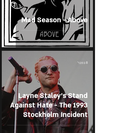
Mad Season - Above
8 בפבר׳
Layne Staley’s Stand
Against Hate - The 1993
Stockholm Incident