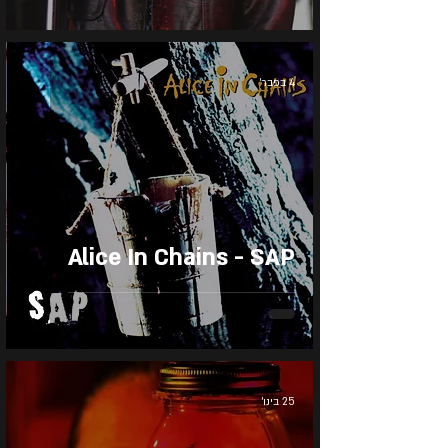
4 בפבר׳
Alice In Chains - SAP
25 בינו׳