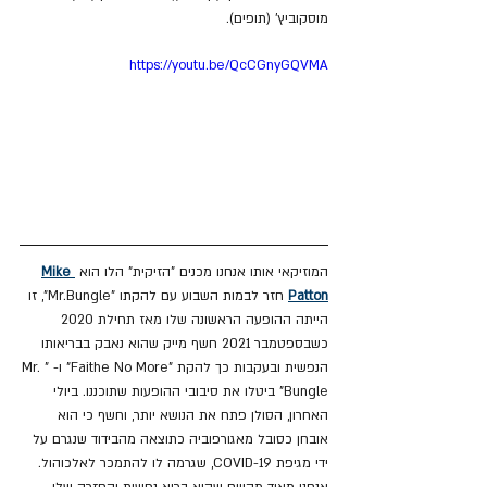
מוסקוביץ' (תופים).
https://youtu.be/QcCGnyGQVMA
המוזיקאי אותו אנחנו מכנים "הזיקית" הלו הוא 
Mike 
Patton
חזר לבמות השבוע עם להקתו "Mr.Bungle", זו 
הייתה ההופעה הראשונה שלו מאז תחילת 2020 
כשבספטמבר 2021 חשף מייק שהוא נאבק בבריאותו 
הנפשית ובעקבות כך להקת "Faithe No More" ו- "Mr. 
Bungle" ביטלו את סיבובי ההופעות שתוכננו. ביולי 
האחרון, הסולן פתח את הנושא יותר, וחשף כי הוא 
אובחן כסובל מאגורפוביה כתוצאה מהבידוד שנגרם על 
ידי מגיפת COVID-19, שגרמה לו להתמכר לאלכוהול. 
אנחנו מאוד מקווים שהוא בריא נפשית והחזרה שלו 