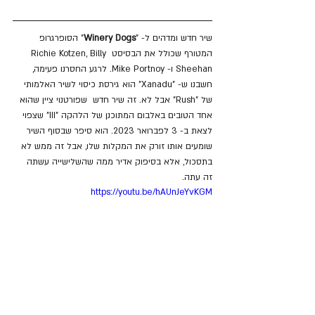
שיר חדש ומדהים ל- "
Winery Dogs
" הסופרגרופ 
המטורף שכולל את הבסיסט Richie Kotzen, Billy 
Sheehan ו- Mike Portnoy. לרגע החסרנו פעימה, 
חשבנו ש- "Xanadu" הוא גירסת כיסוי לשיר האלמותי 
של "Rush" אבל לא. זה שיר חדש  שפורטנוי ציין שהוא 
אחד הטובים באלבום המתוכנן של הלהקה "III" שצפוי 
לצאת ב- 3 לפברואר 2023. הוא סיפר שבסוף השיר 
שומעים אותו זורק את המקלות שלו, אבל זה ממש לא 
בתסכול, אלא בסיפוק אדיר ממה שהשלישייה עשתה 
זה עתה.
https://youtu.be/hAUnJeYvKGM