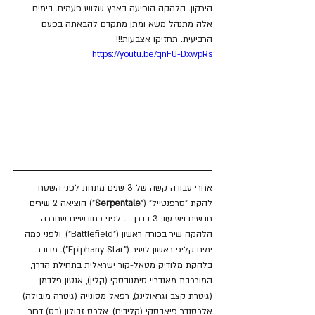
הירקון. הלהקה הופיעה בארץ שלוש פעמים. בימים 
אלה מתנהל משא ומתן מתקדם להבאתה בפעם 
הרביעית. תחזיקו אצבעות!!!
https://youtu.be/qnFU-DxwpRs
אחרי עבודה קשה של 3 שנים מתחת לפני השטח 
להקת "סרפנטייל" ("
Serpentale
") הוציאה 2 שירים 
חדשים ויש עוד 3 בדרך.... לפני כחודשיים שחררה 
הלהקה שיר בכורה ראשון ("Battlefield"), ולפני כמה 
ימים קליפ ראשון לשיר ("Epiphany Star"). מדובר 
בלהקת מלודיק מטאל-קור ישראלית בתחילת הדרך, 
המורכבת מאנדריי סימנובסקי (קלין), אנטון פלדמן 
(גיטרת קצב וגראולינג), רפאל מסונייה (גיטרה מובילה), 
אלכסנדר פיאבסקי (קלידים), אלכס זבולון (בס) דרור 