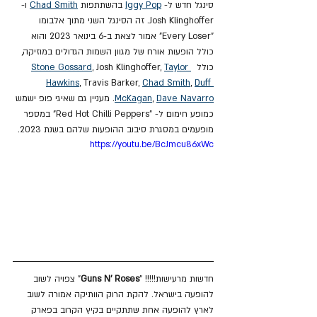
סינגל חדש ל- 
Iggy Pop
 בהשתתפות 
Chad Smith
 ו- 
Josh Klinghoffer. זה הסינגל השני מתוך אלבומו 
"Every Loser" אמור לצאת ב-6 בינואר 2023 והוא 
כולל הופעות אורח של מגוון השמות הגדולים במוזיקה, 
כולל  
Taylor 
, Josh Klinghoffer, 
Stone Gossard
Hawkins
, Travis Barker, 
Chad Smith
, 
Duff 
Dave Navarro
, 
McKagan
. מעניין גם שאיגי פופ ישמש 
כמופע חימום ל- "Red Hot Chilli Peppers" במספר 
מופעמים במסגרת סיבוב ההופעות שלהם בשנת 2023.
https://youtu.be/BcJmcu86xWc
חדשות מרעישות!!!!! "
Guns N' Roses
" צפויה לשוב 
להופעה בישראל. להקת הרוק הוותיקה אמורה לשוב 
לארץ להופעה אחת שתתקיים בקיץ הקרוב בפארק 