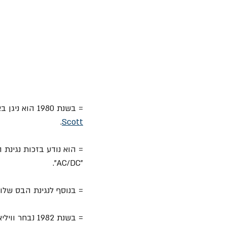
= בשנת 1980 הוא ניגן באלבום "
.
Scott
= הוא נודע בזכות נגינ
"AC/DC".
= בנוסף לנגינת הבס שלו
= בשנת 1982 נבחר וויליאמס ל"בסיסט השנה" בהצבעה שנערכה על-ידי מגזין "Kerrang!".