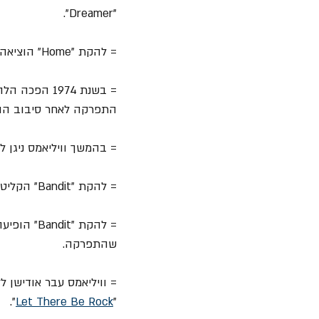
"Dreamer".
= להקת "Home" הוציאה את אלבומה השלישי, "The Alchemist", בשנת 1973.
התפרקה לאחר סיבוב הה
= בהמשך וויליאמס ניגן לזמן קצר עם הלהקה
= להקת "Bandit" הקליטה אלבום אחד הקרוי על שמה שיצא בשנת 1977.
שהתפרקה.
".
Let There Be Rock
"