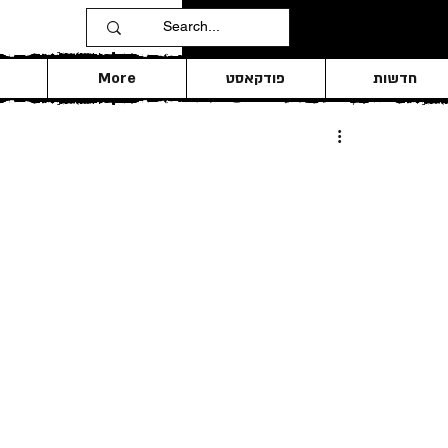
חדשות
פודקאסט
More