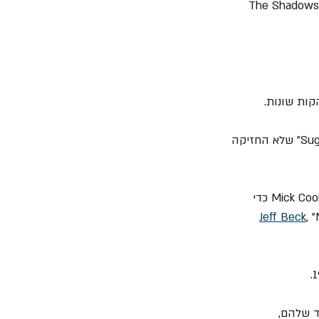
The Shadows" ,"The Beatles",  
= הוא פגש את הגיטריסט Laurie Wisefield (לימים "Wishbone Ash") והקים את הלהקה "Sugar" שלא החזיקה 
= בשנת 1970, וויליאמס וויספילד הצטרפו לזמר Mick Stubbs, הקלידן Clive John והמתופף Mick Cook כדי 
Jeff Beck
, 
חיד שלהם, 