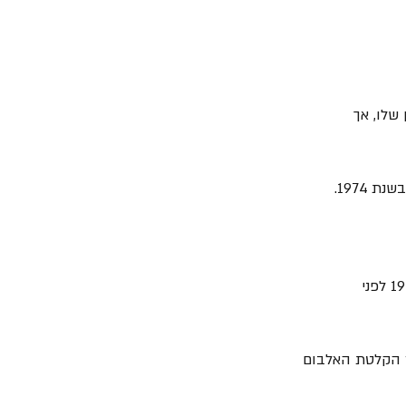
י הראשון שלו, אך 
= להקת "Bandit" הופיעה גם כלהקת הליווי של Alexis Korner באלבום "The Lost" משנת 1977 לפני 
להקת "AC/DC" בשנת 1977, והחליף את הבסיסט Mark Evans לאחר הקלטת האלבום 