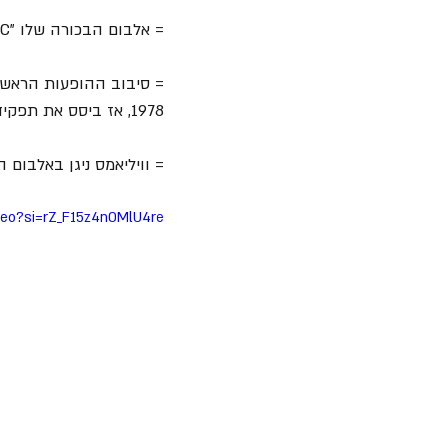
= אלבום הבכורה שלו "AC/DC" היה "
= סיבוב ההופעות הראשון שלו עם "AC/DC" היה סיבוב ההופע
1978, אז ביסס את תפקידו כפרפורמר.
= וויליאמס ניגן באלבום הא
Nkeo?si=rZ_F15z4nOMlU4re