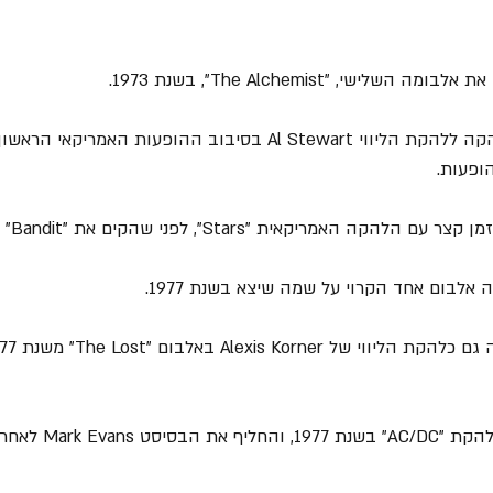
= בשנת 1974 הפכה הלהקה ללהקת הליווי Al Stewart בסיבוב ההופעות האמריקא
ופעות.
 האמריקאית "Stars", לפני שהקים את "Bandit" בשנת 1974.
= וויליאמס עבר אודישן ל