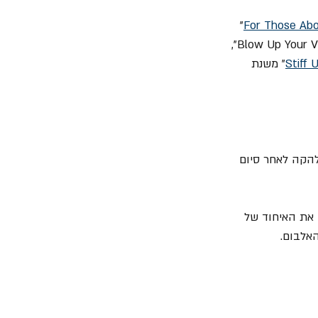
" 
For Those Abo
" משנת 1985, "Blow Up Your Video", 
Stiff 
" משנת 
2, אך הודיע ​​על פרישה מהלהקה לאחר סיום 
ן את האיחוד של 
אלבום.