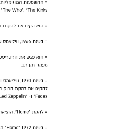
Stones", "The Who", "The Kinks", ו-
= הוא הקים את להקתו הרא
= בשנת 1966, וויליאמס עבר ללונדון שם עבד באתר בניה ובסופרמרקטים תוך כדי חברות בלהקות שונות.
מעמד זמן רב.
להקים את להקת הרוק המתקדם "Home", אשר חי
Faces" ו- "Led Zeppelin".
= להקת "Home", הוציאה את אלבום הבכורה שלה, "Pause for a Hoarse Horse", בשנת 1971.
= בש