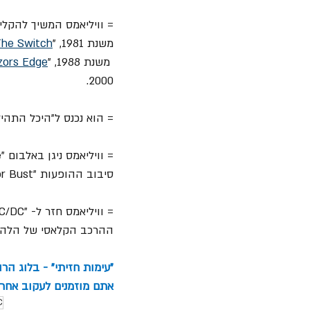
= וויליאמס המשיך להקליט עם "AC/DC" אלבומים נ
משנת 1981, "
 The Switch
 משנת 1988, "
zors Edge
2000.
= הוא נכנס ל"היכל התהילה של הרוק
סיבוב ההופעות "Rock or Bust" בשנת 2016.
= וויליאמס חזר ל- "AC/DC" בשנת 2020 כדי להקליט את אלבום הקאמבק "
ההרכב הקלאסי של הלהקה
"עימות חזיתי" - בלוג הר
אתם מוזמנים לעקוב אחרינ
C