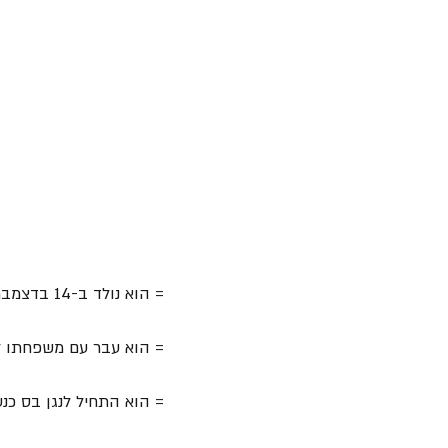
= הוא נולד ב-14 בדצמבר 1949 ברומפורד, אסקס, אנגליה, וגדל בליברפול.
= הוא עבר עם משפחתו להוילייק, מרסיסייד, בש
= הוא התחיל לנגן בס כנע