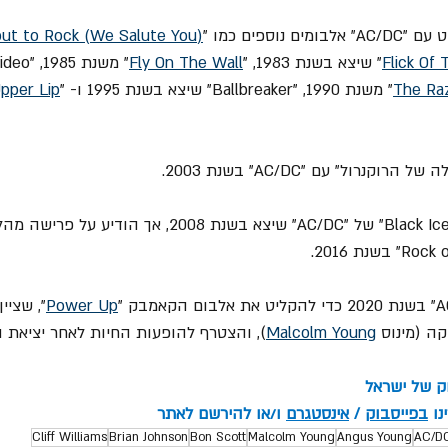
וספים כמו "
)
We Salute You
 (
ut to Rock
Flick Of
" שיצא בשנת 1983, "
Fly On The Wall
The Ra
" משנת 1990, "Ballbreaker" שיצא בשנת 1995 ו- "
Upper Lip
נרול" עם "AC/DC" בשנת 2003.
= וויליאמס ניגן באלבום "Black Ice" של "AC/DC" שיצא בשנת 008
Power Up
", שציי
 (מינוס 
 Young
Malcolm
), והצטרף להופעות החיות לאחר יציאת ה
וק של ישראל
ו 
בפייסבוק
 / 
אינסטגרם
 ו/או להירשם לאתר
Cliff Williams
Brian Johnson
Bon Scott
Malcolm Young
Angus Young
AC/D