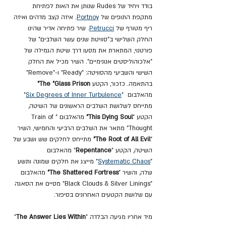
בודד ויחיד של Rudes שנותן את האות לפתיחת 
מתקפת התופים של 
Portnoy
. איזה קצב מדהים ואיזה 
ריף מטורף של 
Petrucci
. שיר פתיחה אדיר שהינו 
החלק השלישי ב"סוויטת שנים עשר השלבים" של 
פורטנוי, המתארת את מסעו דרך שיטת הגמילה של 
"אלכוהוליסטים אנונימיים". השיר מכיל את החלק 
השישי והשביעי מהסוויטה: "Ready" ו-"Remove" 
בהתאמה. כזכור, הקטע 
The "Glass Prison" 
מהאלבום
 "
Six Degrees of Inner Turbulence
" 
מתייחס לשלושת השלבים הראשונים של השיטה, 
הקטע "
This Dying Soul"
 מהאלבום "Train of 
Thought" מתאר את השלבים הרביעי והחמישי, השיר 
"
The Root of All Evil"
 מתייחס לחלקים שש ושבע של 
השיטה, הקטע "
Repentance
" מהאלבום 
"
Systematic Chaos
" מייצג את חלקים שמונה ותשע 
שלה, והשיר "
The Shattered Fortress"
 מהאלבום 
"Black Clouds & Silver Linings" מסיים את הסאגה 
עם שלושת הקטעים האחרונים בסיפור.
מיד אחריו מגיעה הבלדה "
The Answer Lies Within
" 