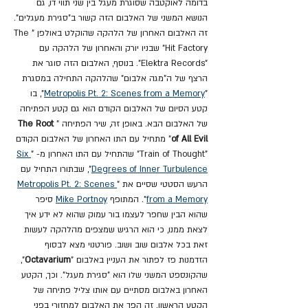
בדומה לאוקטבה שסוגרת מעגל בין שני תווי דו, גם 
הנושא המשני של האלבום הזה קשור ב"סגירת מעגלים".
זה האלבום האחרון של הלהקה שהוקלט באולפן "The 
Hit Factory" שבניו יורק והאחרון של הלהקה עם 
"Elektra Records". בנוסף, האלבום הזה סוגר את 
הרצף של ה"מגה אלבום" שהלהקה התחילה במסגרת 
"
Metropolis Pt. 2: Scenes from a Memory
", בו 
קטע הסיום של האלבום הקודם הוא גם קטע הפתיחה 
של האלבום הבא. באופן זה, שיר הפתיחה "
The Root 
of All Evil
" מתחיל עם התו האחרון של האלבום הקודם 
"Train of Thought" שהתחיל עם התו האחרון מ- "
Six 
Degrees of Inner Turbulence
", שבתורו התחיל עם 
הרעש הסטטי שסיים את "
Metropolis Pt. 2: Scenes 
from a Memory
". המתופף 
Mike Portnoy
 סיפר 
שהוא הבין שחפר לעצמו בור עמוק שהוא לא ידע איך 
לצאת ממנו, כי הוא הרגיש שמצפים מהלהקה לעשות 
זאת בכל אלבום שוב ושוב. פורטנוי מצא לבסוף 
הזדמנות פז לפתור את העניין באלבום "
Octavarium
", 
שהקונספט המשני שלו הוא "סגירת מעגל". וכך, הקטע 
האחרון באלבום מסתיים עם אותו צליל פתיחה של 
הקטע הראשון. זה הפך את האלבום למחזורי בפני 