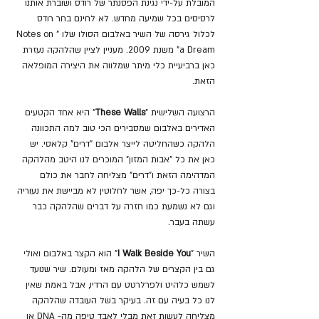
המובלת על-ידי נגינת הפסנתר של רודס ושוברת אותנו 
לרסיסים בכל שמיעה מחדש. לא לחינם בחר רודס 
לכלול גירסה של השיר באלבום הסולו שלו "Notes on 
a Dream" משנת 2009. מעניין לציין שהלהקה נעזרת 
כאן ברביעיית כלי מיתר שמלווה את היצירה המופלאה 
הזאת.
הרצועה השלישית "
These Walls
" היא אחד הקטעים 
האדירים באלבום שמסבירים הכי טוב למה התכוונה 
הלהקה כשהחליטה לייצר אלבום "דרים" קלאסי. יש 
כאן את כל "אבות המזון" המוכרים לנו היטב מהלהקה 
המדהימה הזאת ו"דרים" מצליחה לחבר את כולם 
בצורה כל-כך יפה, אשר לחלוטין לא מביישת את נעוריה 
וגם לא נשמעת כמו חזרה על דברים שהלהקה כבר 
עשתה בעבר.
השיר "
I Walk Beside You
" הוא הקצר באלבום ואולי 
גם בין הקצרים של הלהקה מאז ומעולם. שיר שנועד 
לשמש כלהיט ולפרלרטט עם הרדיו, אבל באמת שאין 
לנו כל בעיה עם זה. בעיקר בשל העובדה שהלהקה 
מצליחה לעשות זאת מבלי לאבד טיפה מה- DNA או 