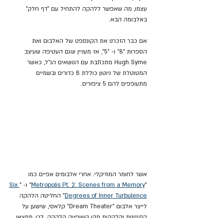
עצמו, מה שאפשר ללהקה להתחיל עם "דף חלק" 
באלבומה הבא.
אם כבר הזכרנו את הקונספט של האלבום ואת 
הספרות "8" ו- "5", אז מעניין שגם העטיפה שעיצב 
Hugh Syme מתכתבת עם הנושאים הנ"ל, כאשר 
המטוטלת של ניוטון כוללת 8 כדורים ובשמיים 
מתעופפים להם 5 ציפורים.
אשר לחומר המוזיקלי. אחרי אלבומים אפיים כמו 
"
Metropolis Pt. 2: Scenes from a Memory
" ו- "
Six 
Degrees of Inner Turbulence
" החליטה הלהקה 
לייצר אלבום "Dream Theater" קלאסי, שישען על 
הסגנונות והלהקות מהן הושפעה הלהקה. לכן, תמצאו 