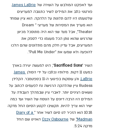
ועד לאפקט המולבש על השירה של 
James LaBrie
. 
פורטנוי כתב את המילים לשיר כתגובה למעריצים 
שלטענתו היו להם תלונות על הלהקה. הוא ציין שמחד 
הוא מעריך את המסירות של מעריצי "Dream 
Theater", אבל מצד שני הוא היה מתוסכל מכיוון 
שהרגיש שהוא נותן הכל מעצמו כדי לספק את 
המעריצים, אבל עדיין חלק מהם מתלוננים שהם הלכו 
להופעה ולא שמעו את "Pull Me Under".
השיר "
Sacrificed Sons
", הינו למעשה יצירה באורך 
כמעט 11 דקות. מילותיו נכתבו על ידי הסולן 
James 
LaBrie
, והן עוסקות בפיגועי ה-11 בספטמבר. הקלידן 
Rudess ציין שהלהקה הרגישה נח לפעמים לכתוב על 
נושאים רציניים יותר. לאברי ציין שבמהלך העבודה על 
המילים היו הרבה דיונים על הנוסח של השיר ועד כמה 
ישיר הוא צריך להיות. תקשיבו לקטע הסיום החל מדקה 
10:18 הוא הזכיר לנו סיום לשיר אחר "
Diary of a 
Madman
"
 של 
Ozzy Osbourne
 האזינו שם החל 
מדקה 5:24.