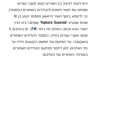
היא דאגה להציב בין השירים קטעי מעבר קצרים 
שסימנו את חצאי הטונים (הקלידים השחורים בפסנתר). 
כך לדוגמא, בסוף השיר הראשון מסתתר קטע בן 18 
שניות שנקרא "
Nature Sounds
" שמחבר בינו לבין 
השיר הבא ונכתב בסולם פה דיאז (
#F
). יש באלבום 5 
קטעי מעבר קצרים כאלה, כמספר הקלידים השחורים 
באוקטבה. על המיקום של חמשת הקטעים הללו על 
פני האלבום, ניתן ללמוד ממיקום הקלידים השחורים 
בעטיפה האחורית של האלבום.