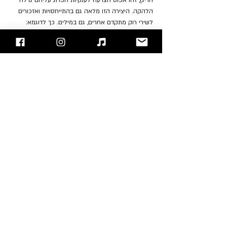
הלהקה. היצירה הזו מלאה גם בהתייחסויות ואזכורים 
לשירי רוק מתקדם אחרים, גם במילים. כך לדוגמא: 
"sailing on the seven seize the day tripper 
diem's ready jack the ripper owens wilson 
phillips and my supper's ready lucy in the sky 
with diamond dave's not here I come to save 
the day for nightmare cinema show me the 
way to get back home again".
https://youtu.be/2gf8_kVS1OE
איך שלא תסתכלו על זה, זה אחד האלבומים היותר 
יפים ומענגים של הלהקה ובאמת שאין לנו כל בעיה עם 
הטענה "להתמסחרות", ולו רק בשביל יצירת נושא 