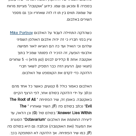
בספרה 8 ומכאן גם שמו. כידוע "אוקטבה" מציינת מרווח 
של שמונה תווים בין תו דו לזה שאחריו וכך גם מספר 
השירים באלבום.
כשהלקה התחילה לעבוד על האלבום 
Mike Portnoy
ציין בפני חבריו כי זה יהיה אלבום האולפן השמיני 
שלהם וכי הואיל ועד כה הם הוציאו לאור חמישה 
אלבומי הופעה, זה הזכיר לו פסנתר שמכיל בתוך 
אוקטבה אחת 8 קלידים לבנים (טון מלא) ו- 5 שחורים 
(חצאי טון). הרעיון הזה כבר הספיק לשאר חברי 
הלהקה כדי לקדם את הקונספט של האלבום.
האלבום כאמור כולל 8 קטעים, כאשר כל אחד מהם 
נכתב על-ידי הלהקה בסולם אחר, לפי הרצף הקיים 
באוקטבה. באופן זה, שיר הפתיחה "
The Root of All 
Evil
" נכתב בסולם פה (
F
), השיר שאחריו "
The 
Answer Lies Within
" בסולם סול (
G
) וכן הלאה, עד 
ליצירה החותמת את האלבום "
Octavarium
" הסוגרת 
את המעגל (ואת האוקטבה) ונכתבה גם היא בסולם פה 
(
F
), כמו שיר הפתיחה. אך הלהקה לא הסתפקה בכך. 