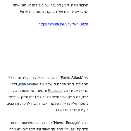
הכבוד שלה. קטע המעבר שמוביל לפזמון הוא אחד 
המלודיים והיפים של הלהקה, פשוט עונג צרוף!
https://youtu.be/vcvrWnjB8z8
על "
Panic Attack
" נראה לנו שלא צריכה להיות בכלל 
מחלוקת. החל מהבס העצבני של 
John Myung
,
 דרך 
הריף האכזרי של 
Petrucci
 והנגינה הוירטואוזית של 
רודס, זה מפגן אדיר ונדיר של יכולת נגינה ודיוק, ש"דרים" 
ביססה עליו קריירה שלמה ואשר הרבה להקות והרכבים 
רק יכולים להתקנא בו.
בשיר "
Never Enough
" ניתן לשמוע השפעות ברורות 
מלהקת "Muse" החל מהסאונד של הקלידים והגיטרה 