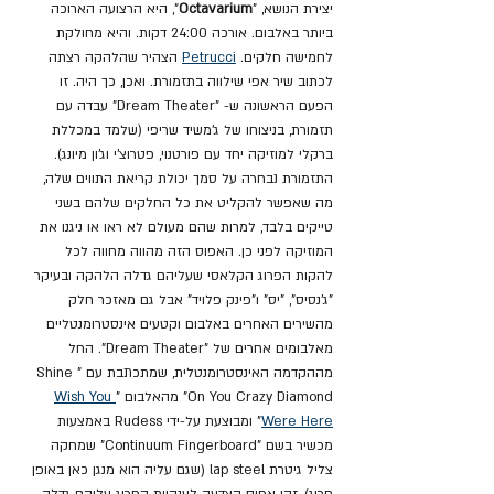
יצירת הנושא, "
Octavarium
", היא הרצועה הארוכה 
ביותר באלבום. אורכה 24:00 דקות. והיא מחולקת 
לחמישה חלקים. 
Petrucci
 הצהיר שהלהקה רצתה 
לכתוב שיר אפי שילווה בתזמורת. ואכן, כך היה. זו 
הפעם הראשונה ש- "Dream Theater" עבדה עם 
תזמורת, בניצוחו של ג'משיד שריפי (שלמד במכללת 
ברקלי למוזיקה יחד עם פורטנוי, פטרוצ'י וג'ון מיונג). 
התזמורת נבחרה על סמך יכולת קריאת התווים שלה, 
מה שאפשר להקליט את כל החלקים שלהם בשני 
טייקים בלבד, למרות שהם מעולם לא ראו או ניגנו את 
המוזיקה לפני כן. האפוס הזה מהווה מחווה לכל 
להקות הפרוג הקלאסי שעליהם גדלה הלהקה ובעיקר 
"ג'נסיס", "יס" ו"פינק פלויד" אבל גם מאזכר חלק 
מהשירים האחרים באלבום וקטעים אינסטרומנטליים 
מאלבומים אחרים של "Dream Theater". החל 
מההקדמה האינסטרומנטלית, שמתכתבת עם "Shine 
On You Crazy Diamond" מהאלבום "
Wish You 
Were Here
" ומבוצעת על-ידי Rudess באמצעות 
מכשיר בשם "Continuum Fingerboard" שמחקה 
צליל גיטרת lap steel (שגם עליה הוא מנגן כאן באופן 
חריג), זהו אפוס הצדעה לענקיות הפרוג עליהם גדלה 