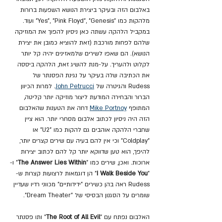
באלבום הזה ובעיקר ביצירת הנושא השפעות ברורות 
מלהקות כמו "Yes", "Pink Floyd", "Genesis" ועוד. 
במקביל הלהקה עשתה כאן ניסיון להפוך את המוזיקה 
שלהם לפחות מורכבת (זאת להוציא כמובן את יצירת 
הנושא). הם שאפו לשירים שלמאזינים יהיה קל יותר 
לקלוט ולהעריך. על-מנת להשיג זאת, הלהקה ביססה 
את הכתיבה שלה בעיקר על נגינת הפסנתר של 
Rudess והגיטרה של 
John Petrucci
. למרות הכיוון 
הברור והבחירה המודעת ליצור מוזיקה יותר קליטה, 
המתופף 
Mike Portnoy
 דחה את הטענות שהאלבום 
הזה היה ניסיון לכתוב אלבום מסחרי יותר. הוא ציין 
שחברי הלהקה אוהבים גם להקות כמו "U2" או 
"Coldplay" וכי אין להם בעיה עם שירים קצרים יותר, 
להיפך, הוא טען שדווקא יותר קל להם לכתוב יצירות 
ארוכות. ואכן, שירים כמו "
The Answer Lies Within
" ו-
"
I Walk Beside You
" הן דוגמאות לרצועות קצרות ש- 
Rudess ראה בהן כשירים "ידידותיים" מכווני רדיו שעדיין 
שומרים על הסגנון הבסיסי של "Dream Theater".
האלבום נפתח עם "
The Root of All Evil
" ותו פסנתר 