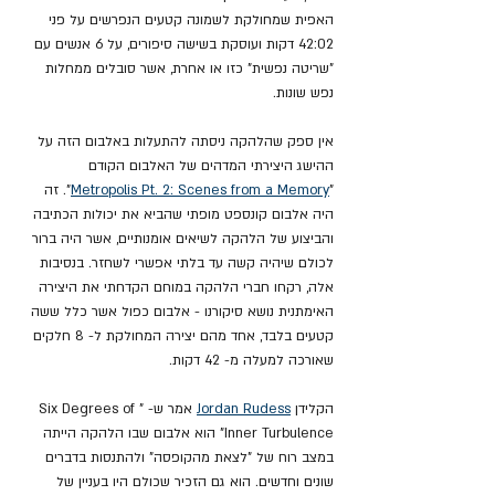
האפית שמחולקת לשמונה קטעים הנפרשים על פני 
42:02 דקות ועוסקת בשישה סיפורים, על 6 אנשים עם 
"שריטה נפשית" כזו או אחרת, אשר סובלים ממחלות 
נפש שונות.
אין ספק שהלהקה ניסתה להתעלות באלבום הזה על 
ההישג היצירתי המדהים של האלבום הקודם 
"
Metropolis Pt. 2: Scenes from a Memory
". זה 
היה אלבום קונספט מופתי שהביא את יכולות הכתיבה 
והביצוע של הלהקה לשיאים אומנותיים, אשר היה ברור 
לכולם שיהיה קשה עד בלתי אפשרי לשחזר. בנסיבות 
אלה, רקחו חברי הלהקה במוחם הקדחתי את היצירה 
האימתנית נושא סיקורנו - אלבום כפול אשר כלל ששה 
קטעים בלבד, אחד מהם יצירה המחולקת ל- 8 חלקים 
שאורכה למעלה מ- 42 דקות.
הקלידן 
 Rudess
Jordan
 אמר ש- "Six Degrees of 
Inner Turbulence" הוא אלבום שבו הלהקה הייתה 
במצב רוח של "לצאת מהקופסה" ולהתנסות בדברים 
שונים וחדשים. הוא גם הזכיר שכולם היו בעניין של 