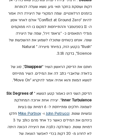
Debate
". זו מיני יצירה דינמית ומורכבת שאורכה כ- 14 
דקות ועוסקת בחקר תאי גזע, נושא שעלה לכותרות 
בזמנים הרלוונטיים. שמה המקורי של היצירה היה אמור 
להיות "Conflict at Ground Zero" אולם לאחר אסון 
ה- 11 בספטמבר וההתייחסות למקום בו היו ממוקמים 
מגדלי התאומים כ- "גראונד זירו", שמה של היצירה 
שונה. אנחנו בטוחים שתוכלו לשמוע את ההשפעות של 
"Rush" בקטע הזה, במיוחד מיצירה "Natural 
Science", בדקה 3:18.
חותם את הדיסק הראשון השיר "
Disappear
", סוג של 
בלאדה שלאברי כתב לה את המילים. השיר מתייחס 
לנושא המוות והוא אהיה אמור להיקרא "Move On".
הדיסק השני הינו כאמור קטע הנושא "
Six Degrees of 
Inner Turbulence
". יצירה אחת ארוכה המחולקת 
לשמונה חלקים ומתייחסת ל- 6 דמויות עם בעיות 
נפשיות שונות. 
John Petrucci
 ו- 
Mike Portnoy
 חלקו 
ביניהם את המילים כאשר כל אחד מהם כותב על 3 
דמויות שונות. כשהלקה כתבה את היצירה הכוונה היתה 
לא לחרוג מ- 20 דקות בכדי לאפשר הוצאה של 