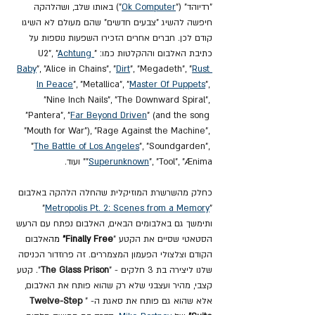
"רדיוהד" ("
Ok Computer
") באותו שלב, ושהלהקה 
חיפשה להשיג "צבעים חדשים" שהם מעולם לא השיגו 
קודם לכן. חברים אחרים הזכירו השפעות נוספות על 
כתיבת האלבום וההקלטות כמו: "U2", "
Achtung 
Baby
", "Alice in Chains", "
Dirt
", "Megadeth", "
Rust 
In Peace
", "Metallica", "
Master Of Puppets
", 
"Nine Inch Nails", "The Downward Spiral", 
"Pantera", "
Far Beyond Driven
" (and the song 
"Mouth for War"), "Rage Against the Machine", 
"
The Battle of Los Angeles
", "Soundgarden", 
", "Tool", "Ænima" ועוד.
Superunknown
"
כחלק מהשרשרת המוזיקלית שהחלה הלהקה באלבום 
" 
Metropolis Pt. 2: Scenes from a Memory
"
ותימשך גם באלבומים הבאים, האלבום נפתח עם הרעש 
הסטאטי שסיים את הקטע "
Finally Free" 
מה
אלבום 
הקודם וצלצולי הפעמון המצמררים. זה פרוזדור הכניסה 
שלנו ליצירה בת 3 חלקים - "
The Glass Prison
". קטע 
קצבי, מהיר ועצבני שלא רק שהוא פותח את האלבום, 
אלא שהוא גם פותח את סאגת ה- "
Twelve-Step 