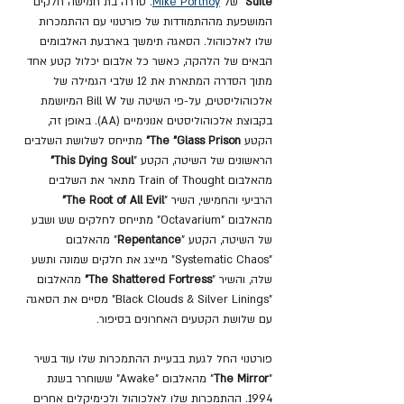
Suite"
 של 
Mike Portnoy
. סדרה בת חמישה חלקים 
המושפעת מההתמודדות של פורטנוי עם ההתמכרות 
שלו לאלכוהול. הסאגה תימשך בארבעת האלבומים 
הבאים של הלהקה, כאשר כל אלבום יכלול קטע אחד 
מתוך הסדרה המתארת את 12 שלבי הגמילה של 
אלכוהוליסטים, על-פי השיטה של Bill W המיושמת 
בקבוצת אלכוהוליסטים אנונימיים (AA). באופן זה, 
הקטע 
The "Glass Prison" 
מתייחס לשלושת השלבים 
הראשונים של השיטה, הקטע "
This Dying Soul"
מהאלבום Train of Thought
מתאר את השלבים 
הרביעי והחמישי, השיר "
The Root of All Evil"
מהאלבום "Octavarium" מתייחס לחלקים שש ושבע 
של השיטה, הקטע "
Repentance
" מהאלבום 
"Systematic Chaos" מייצג את חלקים שמונה ותשע 
שלה, והשיר "
The Shattered Fortress"
 מהאלבום 
"Black Clouds & Silver Linings" מסיים את הסאגה 
עם שלושת הקטעים האחרונים בסיפור.
פורטנוי החל לגעת בבעיית ההתמכרות שלו עוד בשיר 
"
The Mirror
" מהאלבום "Awake" ששוחרר בשנת 
1994. ההתמכרות שלו לאלכוהול ולכימיקלים אחרים 