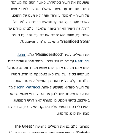
שעוטפת את השיר בפתיחתו, כאשר המוזיקה משתנה 
ומתפתחת יחד עם סימני השאלה שמציב לאברי. שמו 
של השיר - "אמונה עיוורת" אומר לא מעט על התוכן. 
לאברי מעמיד על המוקד נושאים כבדים של "אמונה" 
ו"דת". זה השיר הארוך ביותר שלאברי כתב לו מילים עד 
אותה עת, משם הוא ימתח את זה עוד יותר עם השיר 
"
Sacrificed Sons
" מהאלבום "Octavarium"
.
את המילים לשיר "
Misunderstood
" כתב 
John 
Petrucci
 על דמותו של אדם שתמיד מרגיש שהסובבים 
אותו אינם מבינים אותו, אדם שחש מבודד ונטוש. פטרוצי' 
משתמש בסולו של שלו כאן בטכניקה מיוחדת. הסולו 
נכתב והוקלט על-ידו ואח כך הושתל לגירסה הסופית 
של השיר כשהוא מושמע לאחור. 
John Petrucci
 לימד 
את עצמו מאוחר יותר לנגן את הסולו כפי שהוא נשמע 
באלבום, בליווי אפקטים, מטורף לא? הריף המונוטוני 
פסיכדלי בסיום השיר עליו הלהקה מאלתרת, הזכיר לנו 
קצת את קינג קרימזון.
פטרוצ'י כתב גם את המילים לרצועה "
The Great 