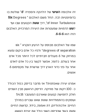
זה אלבומה 
השישי
 של הלהקה והספרה "
6
" שולטת בו 
בדומיננטיות רבה. החל משם האלבום "
 Degrees 
Six
of Inner Turbulence", דרך 
ששת
 הקטעים שבו ועד 
ל
שש
 הדמויות שמעטרות את היצירה המרכזית, האלבום 
הזה הוא
 6-6-6
.
שמו של האלבום מבוסס על הרעיון הנקרא "six 
degrees of separation" ולפיו כל אדם ביקום נמצא 
במרחק של 6 מעגלים חברתיים לכל היותר מכל אדם 
אחר בעולם. כלומר, אפשר לקשר בין כל אדם לאדם 
אחר על-פני כדור הארץ דרך שרשרת של מקסימום 6 
אנשים. 
אמרנו יצירה שאפתנית? אז מדובר בדיסק כפול הכולל 
כ- 100 דקות של מוזיקה. הדיסק הראשון מבין השניים 
חולק לחמישה קטעים שאורכם המצטבר 54:18 
ועוסקים בהתמודדויות שונות שאנו עוברים במהלך 
החיים: אלכוהוליזם, דת ואמונה, בידוד, קדושת החיים 
ומוות, בעוד שהדיסק השני כולל את יצירת הנושא 