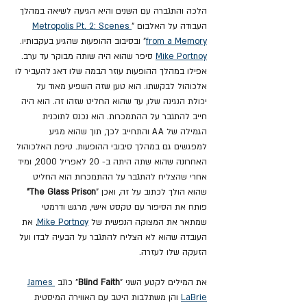
הלכה והתגברה עם השנים והיא הגיעה לשיאה במהלך 
העבודה על האלבום "
Metropolis Pt. 2: Scenes 
from a Memory
" ובסיבוב ההופעות שהגיע בעקבותיו. 
Mike Portnoy
 סיפר שהוא היה שותה מבוקר עד ערב. 
אפילו במהלך ההופעות עוזר הבמה שלו דאג להעביר לו 
אלכוהול לבקשתו. הוא טען שזה השפיע מאוד על 
יכולת הנגינה שלו, עד שהוא החליט שזהו זה. הוא היה 
חייב להתגבר על ההתמכרות. הוא נכנס לתוכנית 
הגמילה של AA והתחייב לכך, תוך שהוא מגיע 
למפגשים גם במהלך סיבובי ההופעות. טיפת האלכוהול 
האחרונה שהוא שתה היתה ב- 20 לאפריל 2000, ומיד 
אחרי שהצליח להתגבר על ההתמכרות הוא החליט 
שהוא הולך לכתוב על זה, ואכן "
The Glass Prison" 
פותח את הסיפור עם טקסט אישי, מרגש ודרמטי 
שמתאר את המצוקה הנפשית של 
Mike Portnoy
, את 
העובדה שהוא לא הצליח להתגבר על הבעיה לבדו ועל 
הזעקה שלו לעזרה.
את המילים לקטע השני "
Blind Faith
" כתב 
James 
LaBrie
 והן משתלבות היטב עם האווירה המיסטית 