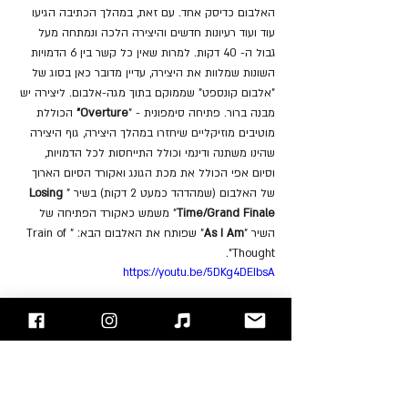
האלבום כדיסק אחד. עם זאת, במהלך הכתיבה הגיעו 
עוד ועוד רעיונות חדשים והיצירה הלכה ונמתחה מעל 
גבול ה- 40 דקות. למרות שאין כל קשר בין 6 הדמויות 
השונות שמלוות את היצירה, עדיין מדובר כאן בסוג של 
"אלבום קונספט" שממוקם בתוך מגה-אלבום. ליצירה יש 
מבנה ברור. פתיחה סימפונית - "
Overture"
 הכוללת 
מוטיבים מוזיקליים שיחזרו במהלך היצירה, גוף היצירה 
שהינו משתנה ודינמי וכולל התייחסות לכל הדמויות, 
וסיום אפי הכולל את מכת הגונג ואקורד הסיום הארוך 
של האלבום (שמהדהד כמעט 2 דקות) בשיר "
Losing 
Time/Grand Finale
" משמש כאקורד הפתיחה של 
השיר "
As I Am
" שפותח את האלבום הבא: "Train of 
Thought".
https://youtu.be/5DKg4DEIbsA