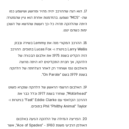
17. הוא רצה שההרכב יהיה מהיר ומרושע ושישמע כמו 
שה- "MC5" נשמעו. בהזדמנות אחרת הוא ציין שהמטרה 
היתה שהלהקה תהיה כל-כך רועשת שהדשא של השכן 
ימות כשהם ינגנו.
18. ההרכב המקורי מנה את Lemmy בשירה ובבס, 
Larry Wallis בגיטרה ו- Lucas Fox בתופים. ההרכב 
הזה הקליט בשנת 1975 את אלבום הבכורה של 
הלהקה, אך חברת התקליטים לא היתה מרוצה 
והאלבום נגנז ושוחרר רק לאחר הצלחתה של הלהקה 
בשנת 1979 בשם "On Parole".
19. האלבום הרשמי הראשון של הלהקה שנקרא פשוט 
"Motörhead", שוחרר בשנת 1977 וכלל כבר את 
ההרכב הקלאסי עם Fast" Eddie Clarke" בגיטרות ו- 
Phil "Philthy Animal" Taylor בתופים.
20. הפריצה הגדולה של הלהקה הגיעה באלבום 
האולפן הרביעי משנת 1980 - "Ace of Spades", אשר 