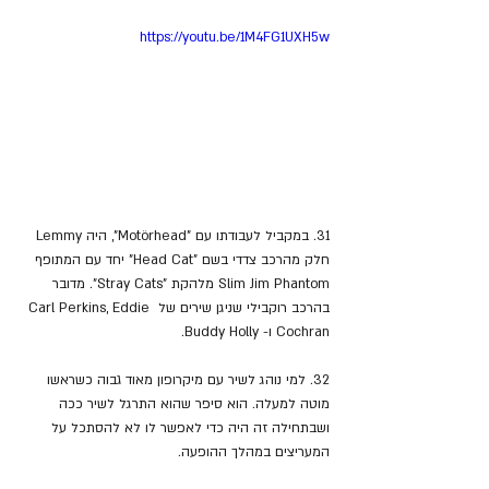
https://youtu.be/1M4FG1UXH5w
31. 
במקביל לעבודתו עם 
"Motörhead"
, היה 
Lemmy
חלק מהרכב צדדי בשם "
Head Cat" יחד עם המתופף 
Slim Jim Phantom מלהקת "Stray Cats". מדובר 
בהרכב רוקבילי שניגן שירים של Carl Perkins, Eddie 
Cochran ו- Buddy Holly.
32. 
למי נוהג לשיר עם מיקרופון מאוד גבוה כשראשו 
מוטה למעלה. הוא סיפר שהוא התרגל לשיר ככה 
ושבתחילה זה היה כדי לאפשר לו לא להסתכל על 
המעריצים במהלך ההופעה.