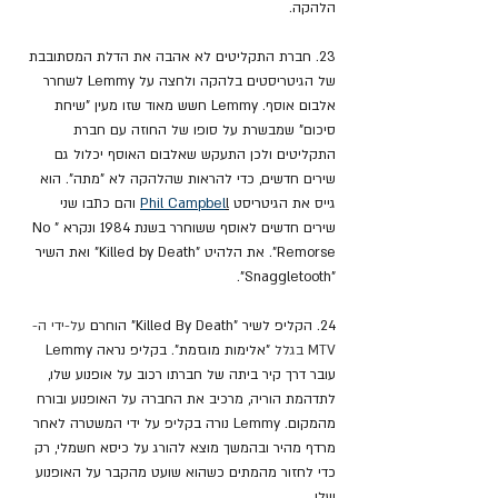
הלהקה.
23. חברת התקליטים לא אהבה את הדלת המסתובבת 
של הגיטריסטים בלהקה ולחצה על Lemmy לשחרר 
אלבום אוסף. Lemmy חשש מאוד שזו מעין "שיחת 
סיכום" שמבשרת על סופו של החוזה עם חברת 
התקליטים ולכן התעקש שאלבום האוסף יכלול גם 
שירים חדשים, כדי להראות שהלהקה לא "מתה". הוא 
גייס את הגיטריסט 
l
Phil Campbel
 והם כתבו שני 
שירים חדשים לאוסף ששוחרר בשנת 1984 ונקרא "No 
Remorse". את הלהיט "Killed by Death" ואת השיר 
"Snaggletooth".
24. הקליפ לשיר 
"Killed By Death" הוחרם 
על-ידי ה- 
MTV בגלל 
"אלימות מוגזמת". בקליפ נראה Lemmy 
עובר דרך קיר ביתה של חברתו רכוב על אופנוע שלו, 
לתדהמת הוריה, מרכיב את החברה על האופנוע ובורח 
מהמקום. Lemmy נורה בקליפ על ידי המשטרה לאחר 
מרדף מהיר ובהמשך מוצא להורג על כיסא חשמלי, רק 
כדי לחזור מהמתים כשהוא שועט מהקבר על האופנוע 
שלו.