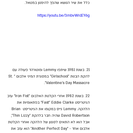
כלל את שיר הנושא שהפך להימנון במטאל.
https://youtu.be/3mbvWn1EY6g
21. בשנת 1981 שיתפו Lemmy ומוטורהד פעולה עם 
להקת הבנות "Girlschool" במסגרת המיני אלבום "St. 
Valentine's Day Massacre".
22. בשנת 1982 אחרי הקלטת האלבום "Iron Fist" עזב 
הגיטריסט Fast" Eddie Clarke" בפתאומיות את 
הלהקה. Lemmy גייס במקומו את הגיטריסט Brian 
David Robertson שהיה חבר בלהקת "Thin Lizzy", 
אבל הוא לא התאים לסגנון של הלהקה ואחרי הקלטת 
אלבום אחד - "Another Perfect Day"
הוא
עזב את 