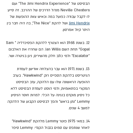
הבסיסט של "
The Jimi Hendrix Experience"
 ועם 
Neville Chesters מנהל הדרכים של ההרכב. זה סייע 
לו לקבל עבודה כפועל במה וכאיש צוות ההופעות של 
Jimi Hendrix
 ושל להקת "The Nice", בה היה חבר בין 
היתר קית' אמרסון.
12. בשנת 1968 הוא הצטרף ללהקת הפסיכדליה "Sam 
Gopal" תחת השם 
Ian Willis. הם שחררו את האלבום 
"
Escalator" ולמי כתב חלק מהשירים, ניגן בגיטרה ושר.
13. בשנת 1971 הוא עבר בהצלחה אודישן לעמדת 
הגיטריסט בלהקת הספייס רוק "Hawkwind". בערב 
ההופעה הראשונה שלו עם הלהקה, עזב הבסיסט 
המקורי בפתאומיות, ולמי הוסט לעמדת הבסיסט ללא 
כל ניסיון מוקדם בנגינה על הכלי. למרות חוסר הניסיון 
Lemmy "נתן בראש" והפך לבסיסט הקבוע של הלהקה 
למשך 4 שנים.
14. במאי 1975 פוטר Lemmy מלהקת "Hawkwind" 
לאחר שנתפס עם סמים בגבול הקנדי. Lemmy סיפר 