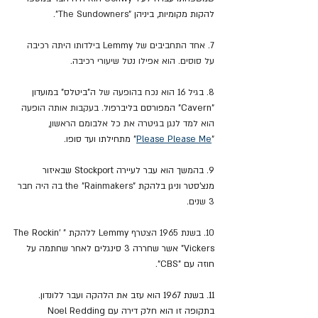
להקות מקומיות, ביניהן
 "The Sundowners".
7. אחד התחביבים של 
Lemmy
 בילדותו היתה רכיבה 
על סוסים. הוא אפילו נטל שיעורי רכיבה.
8. ב
גיל 16 הוא נכח בהופעה של 
ה"ביטלס"
 ב
מועדון 
"Cavern" המפורסם בליברפול.
 בעקבות אותה הופעה 
הוא למד לנגן בגיטרה את כל אלבומם הראשון, 
"
Please Please Me
" מתחילתו ועד סופו.
9. בהמשך הוא עבר לעיירה Stockport שבאיזור 
מנצ'סטר וניגן בלהקת "
the "Rainmakers בה היה חבר 
3 שנים.
10. בשנת 1965 הצטרף 
Lemmy
 ללהקת "
The Rockin' 
Vickers" אשר שחררה 3 סינגלים לאחר שחתמה על 
חוזה עם "CBS".
11. בשנת 1967 הוא עזב את הלהקה ועבר ללונדון. 
בתקופה זו הוא חלק דירה עם Noel Redding 