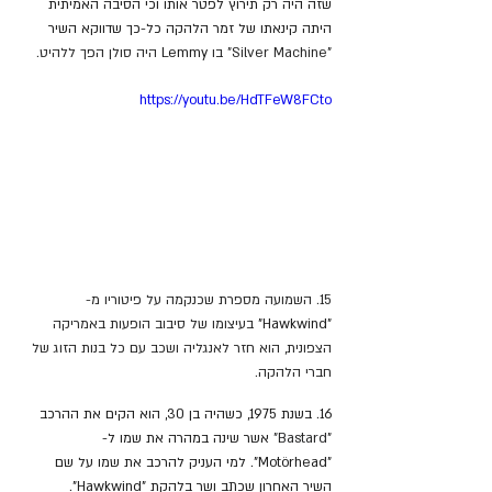
שזה היה רק תירוץ לפטר אותו וכי הסיבה האמיתית 
היתה קינאתו של זמר הלהקה כל-כך שדווקא השיר 
"
Silver Machine" בו 
Lemmy
 היה סולן הפך ללהיט.
https://youtu.be/HdTFeW8FCto
15. השמועה מספרת שכנקמה על פיטוריו מ- 
"Hawkwind"
 בעיצומו של סיבוב הופעות באמריקה 
הצפונית, הוא חזר לאנגליה ושכב עם כל בנות הזוג של 
חברי הלהקה.
16. בשנת 1975, כשהיה בן 30, הוא הקים את ההרכב 
"
Bastard" 
אשר שינה במהרה את שמו ל- 
"Motörhead". למי העניק להרכב את שמו על שם 
השיר האחרון שכתב ושר בלהקת "Hawkwind".