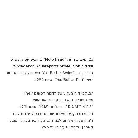
26. קיים שיר של "Motörhead" שהופיע אפילו בסרט 
של בוב ספוג "Spongebob Squarepants Movie".
מדובר בשיר
"You Better Swim" שמהווה עיבוד מחודש 
לשיר "You Better Run" משנת 1992.
27. למי היה מעריץ של להקת הפאנק "The 
Ramones". הוא כתב עליהם את השיר 
"R.A.M.O.N.E.S." מהאלבום "1916" משנת 1991. 
הראמונס הקליטו מאוחר יותר גם גירסה שלהם לשיר 
ולמי הצטרף אליהם לבמה לביצוע השיר במהלך מופע 
האחרון שלהם שנערך בשנת 1996.