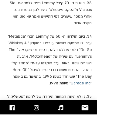
33. בשנות ה- 70 קיבל 
Lemmy
 פניה ללמד את 
Sid 
Vicious מ"הסקס פיסטולס" כיצד לנגן בגיטרת בס. 
אחרי מספר שיעורים למי התייאש ואמר ש- Sid הוא 
מקרה אבוד.
34. ביום הולדתו ה- 50 של 
Lemmy
 חברי "Metallica" 
ערכו לו הפתעה כשהופיעו בפניו במועדון
 "Whiskey A 
Go-Go" בלוס אנג'לס 
כלהקת טריביוט שנקראה "The 
Lemmy's", עם שיריה של 
"Motörhead"
. ארבעת 
השירים שנוגנו באותו ערב הוקלטו על-ידי "מטאליקה" 
במהלך החזרות ושוחררו כבי סייד לסינגל "
Hero Of 
The Day" ששוחרר בשנת 1996, ובהמשך גם באוסף 
"
Garage Inc
" משנת 1998.
35. זו לא היתה המחווה היחידה של להקת "מטאליקה" 
ל- Lemmy. הם הקדישו לו את השיר "Murder One" 
מאלבומם  “
Hardwired...To Self-Destruct
” וכן את 
הקליפ ששוחרר לו.
https://youtu.be/2Mkq6GFLIsk