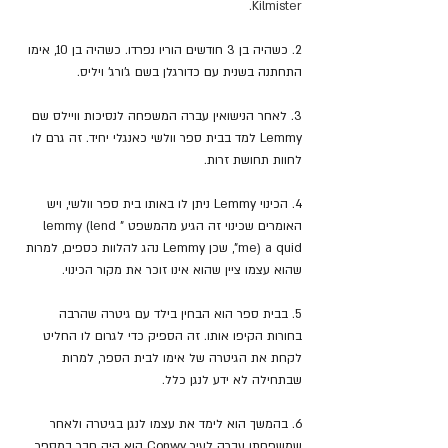
.
Kilmister
2. כשהיה בן 3 חודשים הוריו נפרדו. כשהיה בן 10, אימו 
התחתנה בשנית עם כדורגלן בשם ג'ורג' ויליס.
3. לאחר הנישואין עברה המשפחה לנסיכות וויילס שם 
Lemmy למד בבית ספר וולשי כאנגלי יחיד. זה גרם לו 
לחוות תחושת זרות.
4. הכינוי Lemmy ניתן לו באותו בית ספר וולשי, ויש 
האומרים שכינוי זה הגיע מהמשפט "
lemmy (lend 
me) a 
quid", שכן Lemmy נהג להלוות כספים, למרות 
שהוא עצמו ציין שהוא אינו זוכר את מקור הכינוי.
5. בבית ספר הוא הבחין בילד עם גיטרה שהרבה 
בחורות הקיפו אותו. זה הספיק כדי לגרום לו החליט 
לקחת את הגיטרה של אימו לבית הספר, למרות 
שבתחילה לא ידע לנגן כלל.
6. בהמשך הוא לימד את עצמו לנגן בגיטרה ולאחר 
שמשפחתו עברה לעיר Conwy הוא היה חבר במספר 