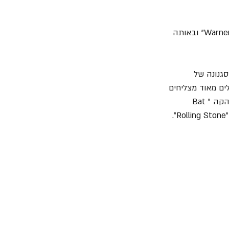
12. בשנת 2003 עזבה הלהקה את הלייבל שלה וחתמה בחברת התקליטים "Warner Bros. Records" ובאותה 
Ci". באלבום הזה החל סגנונה של 
ים מאוד מצליחים 
כמו "Burn It Down", "Beast and the Harlot", "Seize the Day" ואחד השירים היפים של הלהקה "Bat 