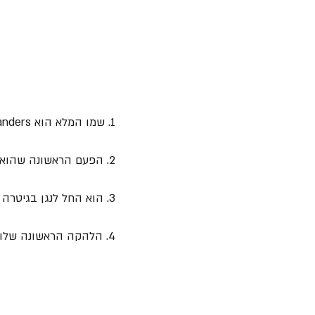
1. שמו המלא הוא Matthew Charles Sanders והוא נולד ב-  Fountain Valley, California.
2. הפעם הראשונה שהוא האזין למוסיקת רוק הייתה כשאביו נתן לו במתנה קלטת של "Guns N’ Roses".
3. הוא החל לנגן בגיטרה כשהיה ילד אך את היכולת המוסיקלית הוא רכש כשלמד לנגן על פסנתר.
4. הלהקה הראשונה שלו הייתה להקת Pאנק בשם "Successful Failure" בה הוא היה גיטריסט.