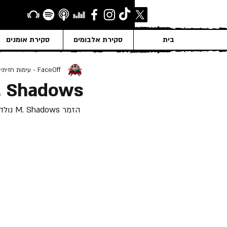
בית
סקירת אלבומים
סקירת אומנים
FaceOff - עימות חזיתי
. Shadows
 הזמר M. Shadows נולד ב- 31 ליולי 1981 אז בואו נכיר אותו קצת: