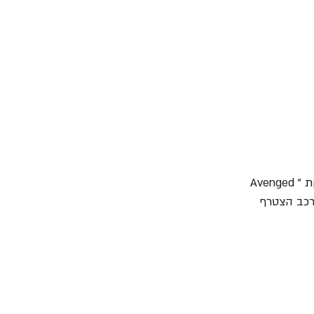
5. בשנת 1999 כשהוא בן 18 בלבד הוא הקים יחד עם חברו המתופף James Sullivan את להקת "Avenged 
Zachary Bake ולהשלים את ההרכב הצטרף 