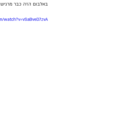
באלבום הזה כבר מרגישים
om/watch?v=vSaBveD7zvA