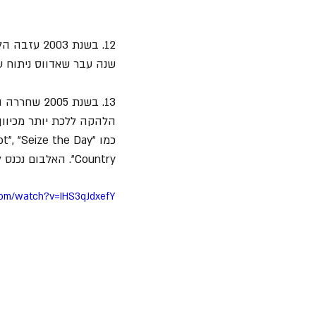
שנה עבר שאדווס ניתוח ע
הלהקה ללכת יותר מכיוון
Country". האלבום נכנס לרשימת 100 אלבומי המטאל הגדולים ביותר בכל הזמנים של המגזין "Rolling Stone".
com/watch?v=IHS3qJdxefY