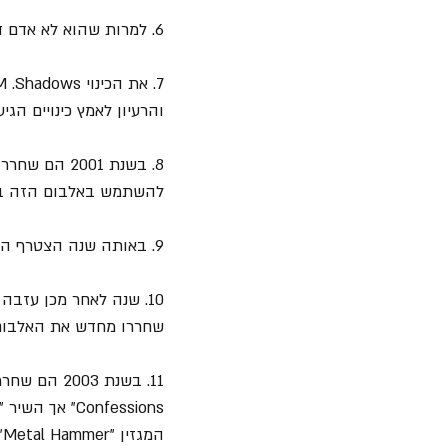
6. למרות שהוא לא אדם דתי, שאדווס העניק ללהקה את השם על בסיס הסיפור של קיין והבל מהתנ"ך.
והרעיון לאמץ כינויים הג
8. בשנת 2001 הם שחררו את אלבום הבכורה שלהם 
להשתמש באלבום הזה בשא
9. באותה שנה הצטרף הגיטריסט המוביל וגם חבר ילדות של שאדווס Synyster Gates ללהקה.
שחררו מחדש את האלבום