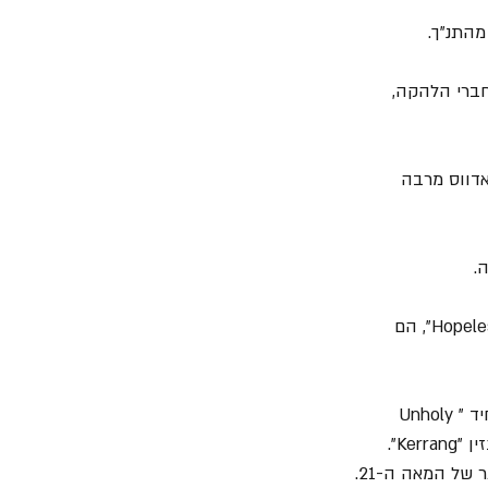
בין חברי הלהקה, 
אדווס מרבה 
10. שנה לאחר מכן עזבה הלהקה את חברת התקליטים שלה וחתמה עם הלייבל "Hopeless Records", הם 
11. בשנת 2003 הם שחררו את אלבומם השני "Waking the Fallen". מהאלבום יצא הסינגל היחיד "Unholy 
Confessions" אך השיר "Eternal Rest" נכנס לרשימת "666 Songs You Must Own" של המגזין "Kerrang". 
המגזין "Metal Hammer" דרג את האלבום המקום ה-6 ברשימת 100 האלבומים הטובים ביותר של המאה ה-21. 