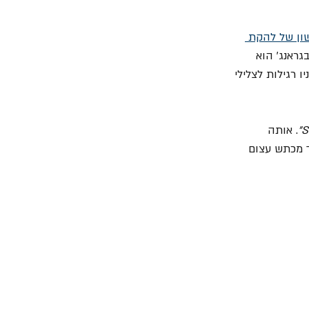
ון של להקת 
ק בגראנג' הוא 
שאוזניו רגילות לצלילי 
. אותה 
בכבודו ובעצמו מכה מתוך מכתש עצום 