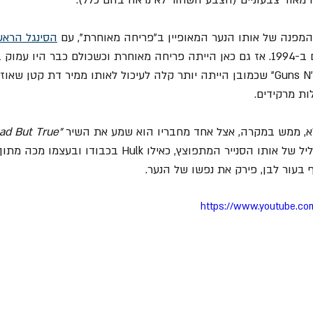
מפנה של אותו הנער המאופיין ב"פריחה מאוחרת", עם 
הסינגל הראש
 שהתרחש אי שם ב-1994. אז גם כאן הייתה פריחה מאוחרת וכשכולם כבר היו עמו
פתאום גילה את "Guns N’ Roses" שכמובן הייתה יותר קלה לעיכול לאותו ממיר דת קטן 
ות מרקידים. 
, ממש במקרה, אצל אחד מחבריו הוא שמע את השיר
 "Sad But True"
שנייה...אותו הרגע...בו הצליל של אותו הסנייר המתפוצץ, כאילו Hulk 
בעור לבן, פירק את נפשו של הנער. 
https://www.youtube.c