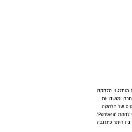
י חש הלם מוחלט!! הלהקה 
חרה ונטשה את 
יקים של הלהקה 
Pante". 
בין היתר כתגובה 