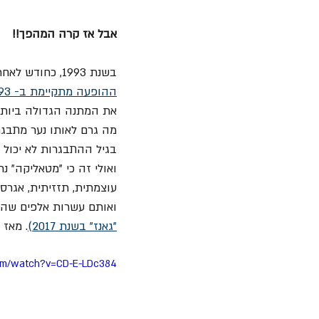
אבל אז קרה המהפך!!
בשנת 1993, כחודש לאחר 
ההופעה מתקיימת ב- 30.6.1993 - בדיוק ביום הולדתו
את המתנה הגדולה ביותר
מה גרם לאותו נער מתבגר
בגיל ההתבגרות לא יכול ל
עוצמתית, תזזיתית, אגרס
ואותם עשרות אלפים שהיו
"גאנז" בשנת 2017)
. מאז
com/watch?v=CD-E-LDc384