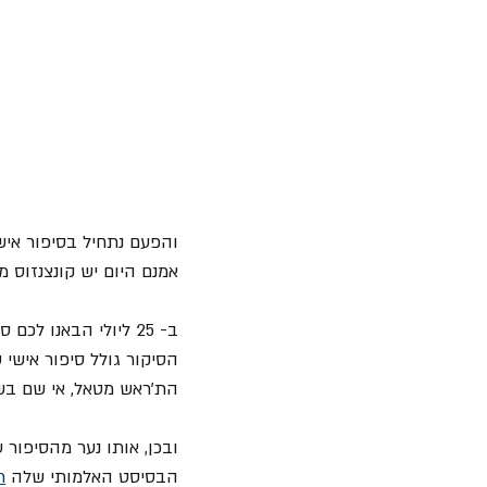
והפעם נתחיל בסיפור אישי.
אמנם היום יש קונצנזוס מ
ב- 25 ליולי הבאנו לכם סיקור על אלבום הבכורה של הלהקה המדהימה הזאת, האלבום 
הת'ראש מטאל, אי שם בשנות ה- 80 של ה
ובכן, אותו נער מהסיפור ע
הבסיסט האלמותי שלה 
n