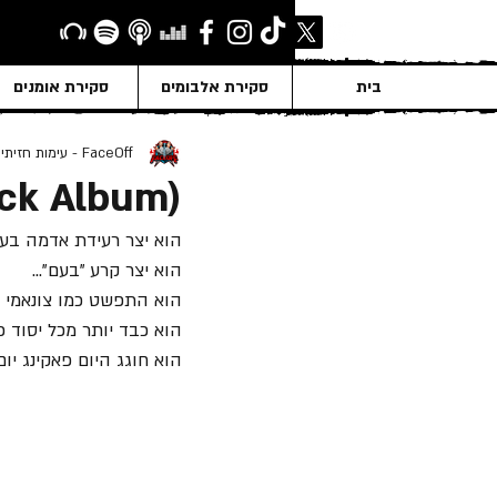
בית
סקירת אלבומים
סקירת אומנים
FaceOff - עימות חזיתי
ack Album)
הוא יצר רעידת אדמה בעו
הוא יצר קרע "בעם"...
הוא התפשט כמו צונאמי ח
הוא כבד יותר מכל יסוד כ
הוא חוגג היום פאקינג יום הול