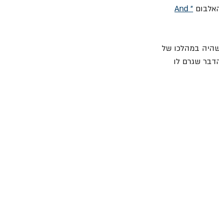
האלבום 
"And 
שהיה במהלכו של 
הדבר שגרם לו 