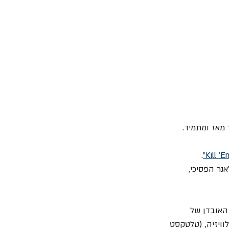
 מאז ומתמיד.
. 
טה, על האופן בו גילה את "Metallica" ואת הז'אנר הפסיכי, 
האובדן של 
ויזיה, (טלטקסט 