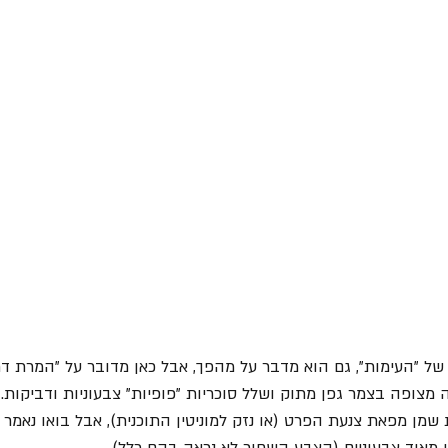
ל "העימות", גם הוא מדבר על מהפך, אבל כאן מדובר על "המרת דת"
מצופה בצמר גפן מתוק ושלל סוכריות "פופיות" צבעוניות ודביקות. 
 שמן מפאת צנעת הפרט (או נזק למוניטין התוכנית), אבל בואו נאמר
ו מאוד צבעוניים (הצבע השחור לא נראה בהם כלל). 