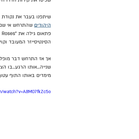
שיתפנו בעבר את נקודת ה
היהודים
הסינטיסייזר המעובד וקול
אך אז התרחש דבר מופלא
מימדים באותו התוף עטוף 
om/watch?v=A8MO7fkZc5o