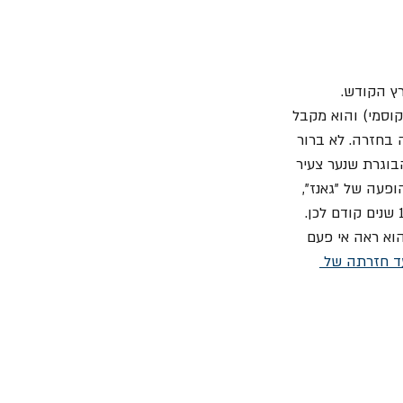
ץ הקודש. 
וסמי) והוא מקבל 
בחזרה. לא ברור 
בוגרת שנער צעיר 
פעה של "גאנז", 
ואולי זה כי "מטאליקה" נראתה על הבמה כפי שאותו נער זכר אותה כשהכיר אותה לראשונה 10 שנים קודם לכן. 
וא ראה אי פעם 
עד חזרתה של 