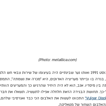
(Photo: metallica.com)
האלבום השחור יצא באוגוסט 1991 ואותו נער שבינתיים היה בעיצומו של שירות צבא
 בגדה בו ובייתר מעריציה האדוקים, היא "מכרה את נשמתה", התמס
ה בין מיסדיו. אגב, הוא לא היה היחיד שהרגיש כך והמעריצים הוות
כך. תחושת הבגידה הזאת חלחלה אפילו לתעשיה. תשאלו את חברי להקת "ra
 התכוונו לעשות את האלבום הכי כבד ואגרסיבי שלהם, 
האלבום השחור של מטאליקה.