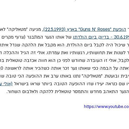
הופעת "Guns N' Roses" בארץ (22.5.1993)
, מגיעה "מטאליקה" לאר
 של אותו הנער המתבגר (צרוף מקרים ק
 שיכול היה לקבל ביום ההולדת. הוא מקבל את הלהקה שגדל איתה 
 לשנות את תחושותיו, רגשותיו ואת עמדתו. אולי זה הגיל וההכלה ה
קבל, אולי זו העובדה שחודש לפני כן הוא חווה אכזבה טוטאלית בהו
יבית ובועטת. "מטאליקה" נתנו באותו ערב את ההופעה הכי טובה שה
 שם כנראה יעידו שזו ההופעה הטובה ביותר שראו בישראל 
(אולי 
 הנער התאהב מחדש והתמסר טוטאלית ללהקה ולאלבום השחור. 
https://www.youtube.