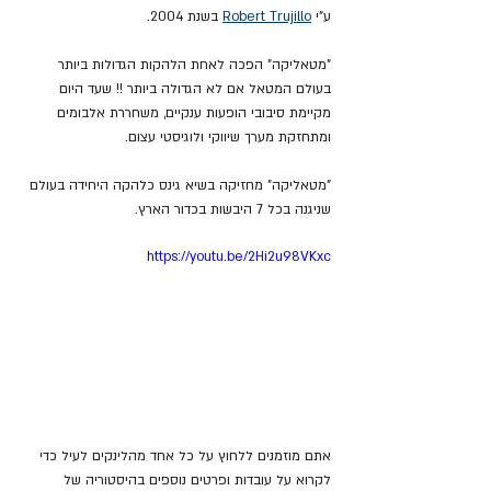
ע"י 
Robert Trujillo
 בשנת 2004.
"מטאליקה" הפכה לאחת הלהקות הגדולות ביותר 
בעולם המטאל אם לא הגדולה ביותר !! שעד היום 
מקיימת סיבובי הופעות ענקיים, משחררת אלבומים 
ומתחזקת מערך שיווקי ולוגיסטי עצום.
"מטאליקה" מחזיקה בשיא גינס כלהקה היחידה בעולם 
שניגנה בכל 7 היבשות בכדור הארץ.
https://youtu.be/2Hi2u98VKxc
אתם מוזמנים ללחוץ על כל אחד מהלינקים לעיל כדי 
לקרוא על עובדות ופרטים נוספים בהיסטוריה של 