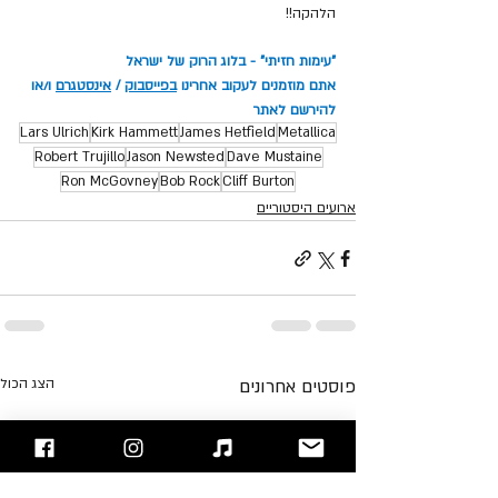
הלהקה!!
"עימות חזיתי" - בלוג הרוק של ישראל
אתם מוזמנים לעקוב אחרינו 
בפייסבוק
 / 
אינסטגרם
 ו/או 
להירשם לאתר
Lars Ulrich
Kirk Hammett
James Hetfield
Metallica
Robert Trujillo
Jason Newsted
Dave Mustaine
Ron McGovney
Bob Rock
Cliff Burton
ארועים היסטוריים
פוסטים אחרונים
הצג הכול