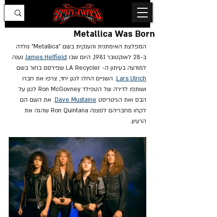
Metallica Was Born
המפלצת האימתנית והענקית בשם "Metallica" נולדה 
ב-28 לאוקטובר 1981, היום שבו 
James Hetfield
 נענה 
למודעה בעיתון ה- LA Recycler שפירסם בחור בשם 
Lars Ulrich
. השניים החלו לנגן יחד, צרפו את חברו 
ושותפו לדירה של הטפילד Ron McGovney לנגן על 
הבס ואת הגיטריסט 
Dave Mustaine
. את השם הם 
לקחו מחבריהם לסצנה Ron Quintana שהגה את 
הרעיון. 