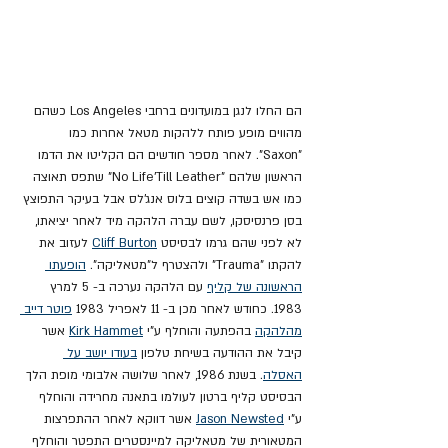
הם החלו לנגן במועדונים ברחבי Los Angeles כשהם 
מהווים מופע פותח ללהקות מטאל אחרות כמו 
"Saxon". לאחר מספר חודשים הם הקליטו את הדמו 
הראשון שלהם "No Life'Till Leather" שתפס תאוצה 
כמו אש בשדה קוצים בלוס אנג'לס אבל בעיקר התפוצץ 
בסן פרנסיסקו, לשם עברה הלהקה מיד לאחר יציאתו, 
לא לפני שהם גרמו לבסיסט 
Cliff Burton
 לעזוב את 
להקתו "Trauma" ולהצטרף ל"מטאליקה". 
הופעתו 
הראשונה של קליף
 עם הלהקה נערכה ב- 5 למרץ 
1983. כחודש לאחר מכן ב- 11 לאפריל 1983 
פוטר דייב 
מהלהקה
 בהפתעה והוחלף ע"י 
Kirk Hammet
 אשר 
קיבל את ההודעה בשיחת טלפון 
בעודו יושב על 
האסלה
. בשנת 1986, לאחר שלושה אלבומי מופת הלך 
הבסיסט קליף ברטון לעולמו בתאנה מחרידה והוחלף 
ע"י 
Jason Newsted
 אשר דווקא לאחר ההתפרצות 
המטאורית של מטאליקה למיינסטרים התפטר והוחלף 