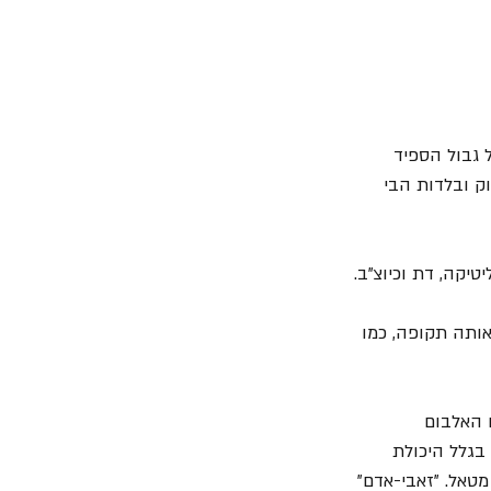
 גבול הספיד 
נת 1989 וכלל להיטי הארד רוק ובלדות הבי 
טיקה, דת וכיוצ"ב.
אותה תקופה, כמו 
רה סקיד רו באלבום הזה דומה לתהליך שעברה "Pantera" עם האלבום 
 בגלל היכולת 
חדש, אז סקיד רו הם ה- "Werewolves" של ההבי מטאל. "זאבי-אדם" 