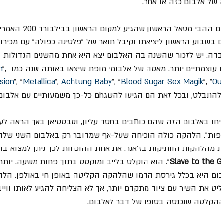
של אלבום כזה או אחר.
בדה. יש לזכור שהשנה בה האלבום יצא היא אחת מהשנים הגדולות ב
ו עוצמתיים יותר. מאסה של אלבומי מופת שיצאו באותה שנה כמו 
, 
"
n
sion
", "
Metallica
"
, 
Achtung Baby
", "
Blood Sugar Sex Magik
", "
Ou
זאת הם הגיעו להשגhם כל-כך משמעותיים עם אלבום מצוין.
יחו באלבום הזה שהם כותבים בחסד עליון, וסבסטיאן באך הראה ל
פות". הלהקה כולה הוכיחה שעל-אף שמדובר רק באלבום השני שלה, 
 מהלהקות הוותיקות בז'אנר. את אחת ההוכחות לכך ניתן למצוא בד
Slave to the G
". הוא הוקלט בלייב ומוקסס בתוך פחות משעה. יותר 
 היא בכלל גירסת הדמו שהלהקה הקליטה באופן חי באולפן. הלה
 את השיר עם ציוד מתקדם יותר, אך לא הצליחה להגיע לאותו ווייב 
הקלטה שנכנסה בסופו של דבר לאלבום.