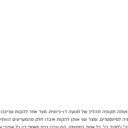
תה תקופה תהליך של תנועה דו-כיוונית. מצד אחד להקות שריככו
ה למיינסטרים, ומצד שני אותן להקות איבדו חלק מהמעריצים הוותיק
" ו"סקיד רו", כל אחת בתחומה. הם עברו ככח מאסף בין כל אוהדי א