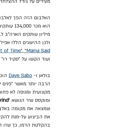
מעידים על גודל ההצלחה 
מיליון עותקים הארה"ב ל
ולכן ההישגים הללו אפיל
t of Time
", "
Mama Said
ועוד הקשו על "סקיד רו" להתבלט, ובכל 
בולאן ו- 
Dave Sabo
 הוכ
הרבה יותר מאשר "פנים י
מקצועית ומנוסה לא פחות
ומוקסס שיר הנושא "
rind
שמצאה את מקומה באלבום
את הביצוע על-מנת להקליט
בהקלטת הדמו, כך שזו ה