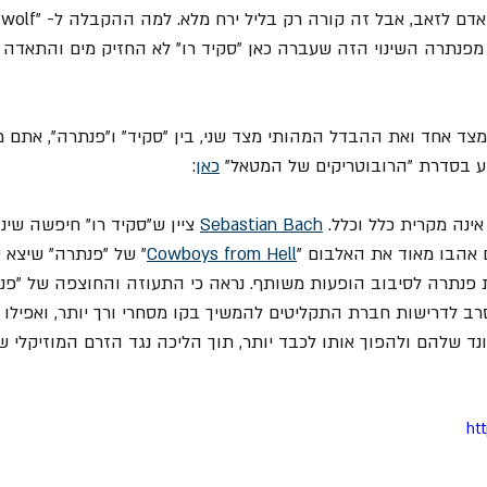
 מפנתרה השינוי הזה שעברה כאן "סקיד רו" לא החזיק מים והתאדה ת
מצד אחד ואת ההבדל המהותי מצד שני, בין "סקיד" ו"פנתרה", אתם מ
 בסדרת "הרובוטריקים של המטאל" 
כאן
:
נה מקרית כלל וכלל. 
Sebastian Bach
 ציין ש"סקיד רו" חיפשה שינ
אהבו מאוד את האלבום "
Cowboys from Hell
" של "פנתרה" שיצא ש
ת פנתרה לסיבוב הופעות משותף. נראה כי התעוזה והחוצפה של "פנ
רב לדרישות חברת התקליטים להמשיך בקו מסחרי ורך יותר, ואפילו
 שלהם ולהפוך אותו לכבד יותר, תוך הליכה נגד הזרם המוזיקלי ש
ht