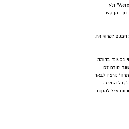
שמסוגלים לשנות צורה מאדם לזאב, אבל זה קורה רק בליל ירח מלא. למה ההקבלה ל- "Werewolf" ולא 
וך זמן קצר 
וזמנים לקרוא את 
וי בסאונד בדומה 
נה קודם לכן, 
תרה" קרצה לבאך 
 לקבל החלטה 
רווח אצל להקות 