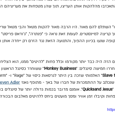
תאכזבו מהלהקות אותן העריצו, תוך שהן מטפחות את מעריציהם הו
" השתלם להם מאוד. היו הרבה מאוד להקות מטאל והבי מטאל שריכ
ריצה למיינסטרים. לעומת זאת נראה כי "פנתרה", "ג'ודאס פריסט" ו"
פה שנעו בכיוון ההפוך, והתנועה הזאת נגד הזרם רק ייחדה אותן ו
 הזה היה כבד יותר מקודמו וכלל פחות "להיטים" ממנו, הוא הצליח
ררו חמישה סינגלים: "
Monkey Business
" ששוחרר כסינגל הראשון 
Slave 
 שנכתב על ההתמכרות של חברו של באך - מתופף גאנז 
even Adler
"
Quicksand Jesus
". אומנם מדובר בכמות גדולה יותר של סינגלים ב
חות וקיבלו זמן אוויר ומסך מועטים ביחס ללהיטים מאלבום הבכורה.
http