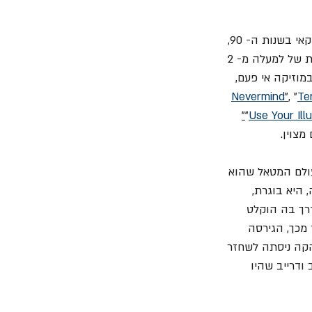
האלבום הזה הפך לאלבום ההבי מטאל הראשון שהגיע למקום הראשון בבילבורד 200 האמריקאי בשנות ה- 90, 
הוא מכר 134,000 עותקים בשבוע הראשון ליציאתו וקיבל תואר של "פלטינה כפולה" עם מכירות של למעלה מ- 2 
מוזיקה אי פעם, 
Nevermind
"
, "
Te
"
"
Use Your Illu
עולם המטאל שהוא 
היא בוגרת, 
רך בה הוקלט 
מכך, הגירסה 
קה ניסתה לשחזר 
ודרייב שהיו 