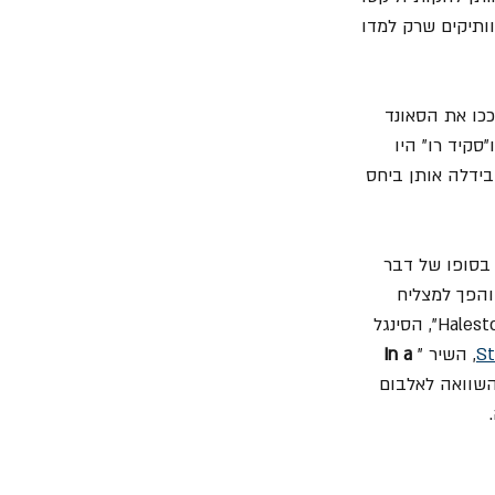
ותיקים שרק למדו 
כו את הסאונד 
סקיד רו" היו 
בידלה אותן ביחס 
 בסופו של דבר 
והפך למצליח 
" האלמותי שזכה בין היתר לגרסאות כיסוי של "Rage" ו- "Halestorm", הסינגל 
St
, השיר "
In a 
השוואה לאלבום 