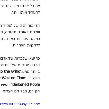
את כל אותם מעריצים שה
להעריך אותן יותר.
ההימור הזה של "סקיד רו
שלהם באותה תקופה, תוך ק
כמעט היחידות באותה תקו
ללהקות האחרות.
כך יצא, שלמרות שהאלבום
הרבה יותר. מהאלבום שוח
ביותר ממנו,"
to the Grind
השלישי "
Wasted Time
"
Darkened Room
" והשיר 
הקודם, אבל הם הצליחו פ
s://youtu.be/C3nycoZ-zzw