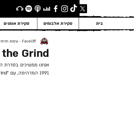
בית
סקירת אלבומים
סקירת אומנים
FaceOff - עימות חזיתי
 the Grind
אנחנו ממשיכים בסדרת הס
1991 המדהימה, עם "Slave to the Grind", אלבום האולפן השני של "Skid Row", אשר שוחרר ב- 11 ליוני 1991.