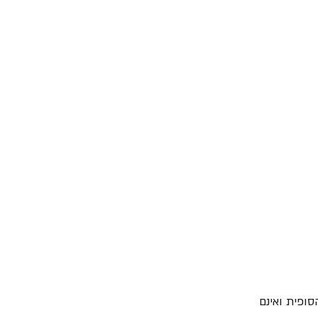
ח על התוצאה הסופית ואינם 