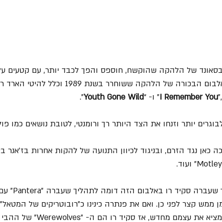
בסאונד של הלהקה שהוקשח, חוספס והפך לכבד יותר, עם קטעים על
מטאל, וזאת בהשוואה לאלבום הבכורה של הלהקה ששוחרר בש
"
I Remember You
" ו- “
Youth Gone Wild
”.
וגרים יותר וזנחו את הצד היותר רך ורומנטי, לטובת נושאים כמו פולי
כה כאן נגד הזרם, ובניגוד לכיוון התנועה של להקות אחרות בז'אנר ב
אפשר גם לומר שהתהליך שעב
מן ממש קצר לפני כן. ואם את פנתרה כינינו כ"רובוטריקים של המטאל"
שלהם ל"שנות צורה" ולהמציא את עצמם מ