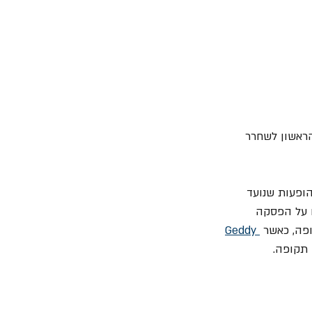
ה הראשון לשחרר 
קת "Rush" סיימו את סיבוב ההופעות שנועד 
 על הפסקה 
פה, כאשר 
Geddy 
תקופה.