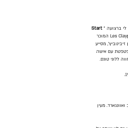
Start 
", וכן Edwin הסולן של "Mother Earth", שתרם את קולו לחמישה שירים. הבסיסט Les Claypool המוכר 
זיבינוביץ', מסייע 
ל אלכס Charlene מוקלטת כשהיא מפטפטת עם אישה 
ה ללוני טונס.
אוונגארד. מעין 