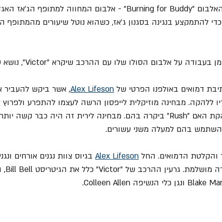
וה למתופף הג'אז האגדי 
ודה על אלבום הסולו שלו עם ההרכב שיקרא "Victor", נושא סיקורנו.
בת דמואים באולפנו הפרטי של 
Alex Lifeson
, אשר ביקש להעביר א
 ללהקה. מבחינה מוזיקלית לייפסון הרשה לעצמו להתפרע ולפרוץ א
המוכר לו מהז'אנרים שלהקת האם "Rush" ביקרה בהם. מבחינה לירית זה היה כבר ק
 השתמש בהם למעלה משני עשורים.
 והקלטת הדמואים. החל 
Alex Lifeson
 בגיוס צוות נגנים אורחים ונגני