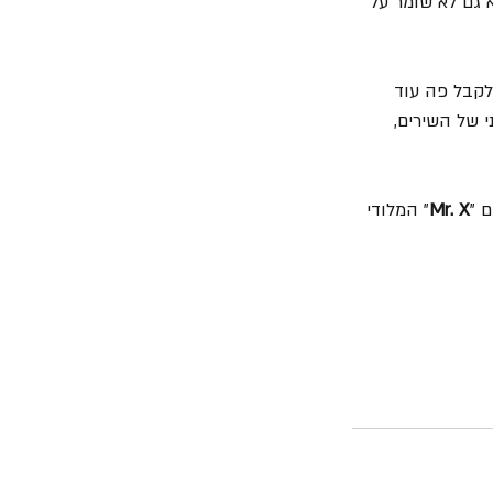
 גם לא שומר על 
חדש ולהפתיע במיוחד את מי שמכיר את Rush  וציפה לקבל פה עוד 
 של השירים, 
 "
Mr. X
" המלודי 