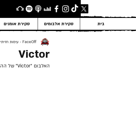
בית
סקירת אלבומים
סקירת אומנים
FaceOff - עימות חזיתי
Victor
האלבום "Victor" של ההרכב "Victor" שוחרר ב- 9 לינואר 1996.