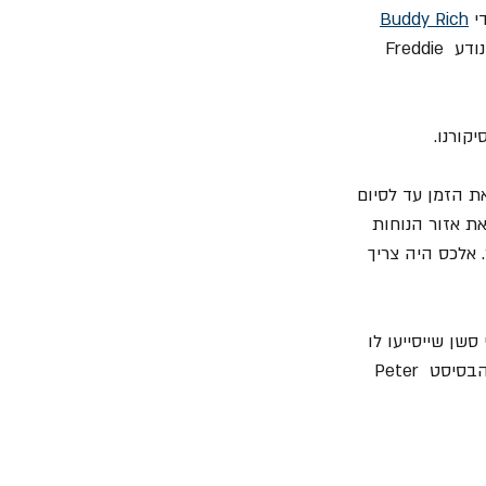
Buddy Rich
וניצל את תקופת הפגרה כדי להתמקצע בנגינה בסגנון ג'אז, כשהוא נוטל שיעורים מהמתופף הנודע Freddie 
ת הזמן עד לסיום 
ת אזור הנוחות 
שה יותר. אלכס היה צריך 
 סשן שייסייעו לו 
להפוך את הדמואים ליצירה מושלמת. גרעין ההרכב של "Victor" כלל את הגיטריסט Bill Bell, הבסיסט Peter 