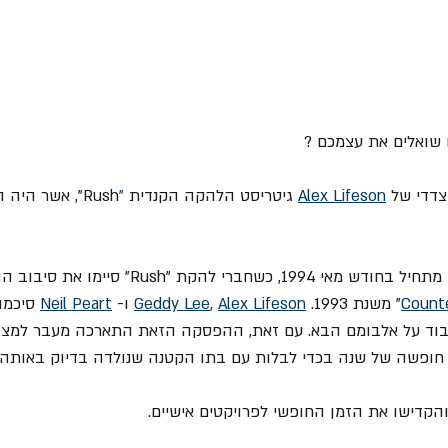
צדדי של 
Alex Lifeson
 גיטריסט הלהקה הקנדית 
"
Rush", אשר הי
הסיפור של האלבום הזה מתחיל בחודש מאי 1994, כשחברי לה
Count
" משנת 1993. 
Alex Lifeson
, 
Geddy Lee
 ו- 
Neil Peart
 סיכמו
עבוד על אלבומם הבא. עם זאת, ההפסקה הזאת התארכה מעבר למצו
חופשה של שנה בכדי לבלות עם בתו הקטנה שנולדה בדיוק באותה 
והקדישו את הזמן החופשי לפרויקטים אישיים.