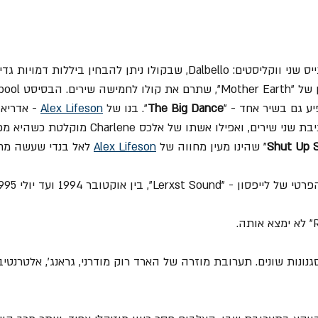
 ניתן להבחין ביללות דמויות גדי לי ברצועה "
The Big Dance
". בנו של 
Alex Lifeson
 - אדריאן 
בתיכנותים והשתתף בכתיבת שני שירים, ואפילו אשתו ש
Shut Up S
" שהינו מעין מחווה של 
Alex Lifeson
 לאל בנדי שעשה מחוו
Lerx", בין אוקטובר 1994 ועד יולי 1995.
נות שונים. תערובת מוזרה של הארד רוק מודרני, גראנג', אלטרנטיב ו