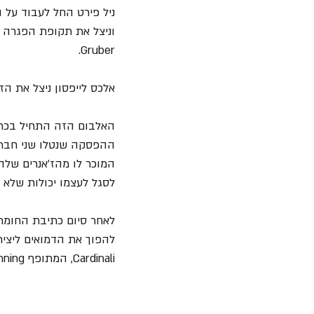
ניל פירט החל לעבוד על האלבום "Burning for Buddy" - אלבום המחו
Gruber.
אלכס לייפסון ניצל את הזמן בעב
האלבום הזה התחיל בכתי
ההפסקה שנטלו שני חבריו
לסגל לעצמו יכולות שלא
לאחר סיום כתיבת החומר
Cardinali, המתופף Blake Manning ונגן כלי הנשיפה Colleen Allen.