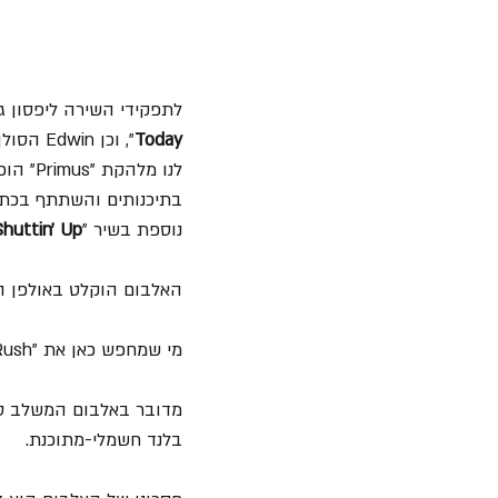
לתפקידי השירה ליפסון גייס שני ווקליסטים: Dalbello, שבקולו
Today
לנו מלהקת "Primus" הופיע גם בשיר אחד - "
נוספת בשיר "
huttin’ Up
האלבום הוקלט באולפן הפרטי של לייפסון - "st Sound
מי שמחפש כאן את "Rush" לא ימצא אותה.
מדובר באלבום המשלב סגנו
בלנד חשמלי-מתוכנת.