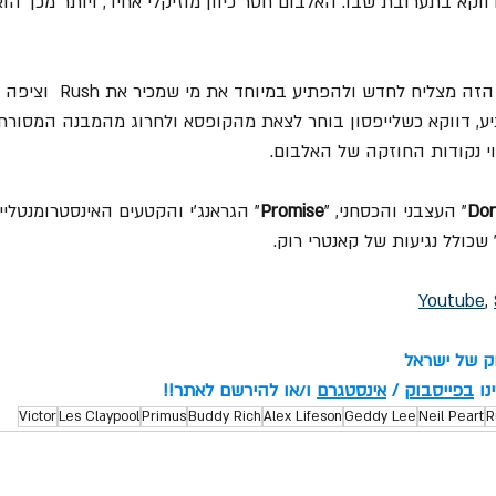
וקא בתערובת שבו. האלבום חסר כיוון מוזיקלי אחיד, ויותר מכך הוא
ולמרות כל זאת, האלבום הזה מצליח ל
ע, דווקא כשלייפסון בוחר לצאת מהקופסא ולחרוג מהמבנה המסורתי
וי נקודות החוזקה של האלבום.
Don
" העצבני והכסחני, "
Promise
" הגראנג'י והקטעים האינסטרומנטליים
שכולל נגיעות של קאנטרי רוק.
Youtube
, 
וק של ישראל
ו 
בפייסבוק
 / 
אינסטגרם
 ו/או להירשם לאתר!!
Victor
Les Claypool
Primus
Buddy Rich
Alex Lifeson
Geddy Lee
Neil Peart
R