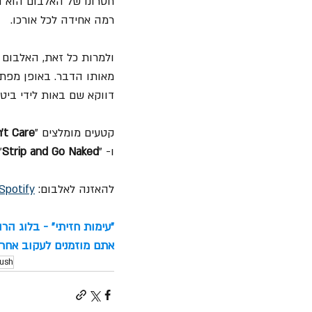
חסרונו של האלבום הוא דו
רמה אחידה לכל אורכו.
מאותו הדבר. באופן מפתי
דווקא שם באות לידי ביט
קטעים מומלצים "
’t Care
ו- "
Strip and Go Naked
"
להאזנה לאלבום: 
Spotify
"עימות חזיתי" - בלוג הר
אתם מוזמנים לעקוב אחרינ
ush