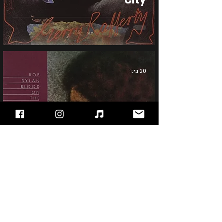
20 בינו׳
Bob Dylan - Blood on
the Tracks