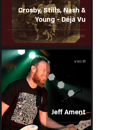
Crosby, Stills, Nash &
Young - Déjà Vu
10 במרץ
Jeff Ament