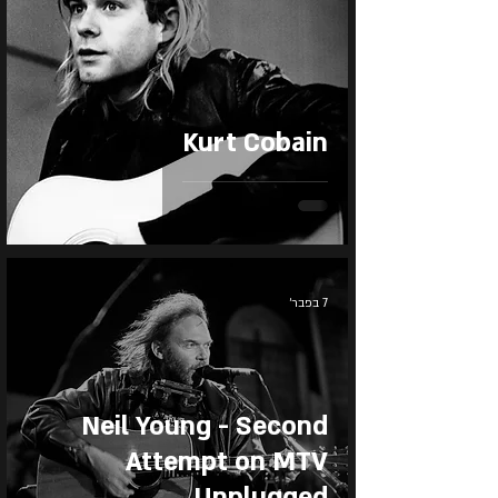
Kurt Cobain
7 בפבר׳
Neil Young - Second
Attempt on MTV
Unplugged