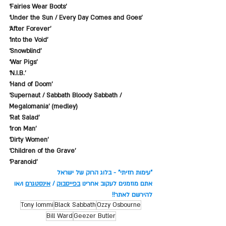
‘Fairies Wear Boots’
‘Under the Sun / Every Day Comes and Goes’
‘After Forever’
‘Into the Void’
‘Snowblind’
‘War Pigs’
‘N.I.B.’
‘Hand of Doom’
‘Supernaut / Sabbath Bloody Sabbath / 
Megalomania’ (medley)
‘Rat Salad’
‘Iron Man’
‘Dirty Women’
‘Children of the Grave’
‘Paranoid’
"עימות חזיתי" - בלוג הרוק של ישראל
אתם מוזמנים לעקוב אחרינו 
בפייסבוק
 / 
אינסטגרם
 ו/או 
להירשם לאתר!!
Tony Iommi
Black Sabbath
Ozzy Osbourne
Bill Ward
Geezer Butler