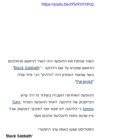
https://youtu.be/zY5nYmTUfnQ
השיר שפתח את ההופעה היה השיר הראשון מהאלבום 
הראשון שנקרא על שם הלהקה - "
Black Sabbath
", 
בעוד שהשיר האחרון היה "הלהיט" הכי גדול שלה 
".
Paranoid
"
ההופעה האחרונה הועברה בשידור חי דרך ערוץ 
הפייסבוק של הלהקה. לאחר ההופעה הצהיר 
Tony 
Iommi
 כי הלהקה לא תצא יותר לסיבובי הופעות, אבל 
ציין שהוא פתוח להקלטת אלבום נוסף.
הסטליסט שנוגן באותו ערב היסטורי:
‘Black Sabbath’