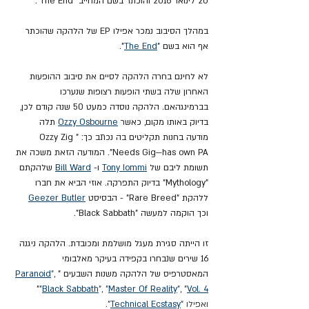
20 לינואר 2016 והוכתר בשם המחייב "The End".
במהלך הסיבוב נמכר אפילו EP של הלהקה שהוכתר 
אף הוא בשם "
The End
".
לא לחינם בחרה הלהקה לסיים את סיבוב ההופעות 
האחרון שלה בשתי הופעות רצופות שנערכו 
בברמינגהאם. הלהקה נוסדה כמעט 50 שנה קודם לכן, 
בדיוק באותו מקום, כאשר 
Ozzy Osbourne
 תלה 
מודעה בחנות תקליטים בה נכתב כך: "Ozzy Zig 
Needs Gig—has own PA". המודעה הזאת משכה את 
תשומת ליבם של 
Tony Iommi
 ו- 
Bill Ward
 שלהקתם 
"Mythology" בדיוק התפרקה. אוזי הביא את חברו 
ללהקת "Rare Breed" - הבסיסט 
Geezer Butler
וכך הוקמה למעשה "Black Sabbath".
זו הייתה סגירת מעגל מושלמת ומכובדת. הלהקה ניגנה 
16 שירים שנבחרו בקפידה בעיקר מאלבומי 
המאסטרפיס של הלהקה משנות השבעים "
", 
Paranoid
"
"
Black Sabbath
", "
Master Of Reality
", "
Vol. 4
ואפילו "
Technical Ecstasy
"
. 