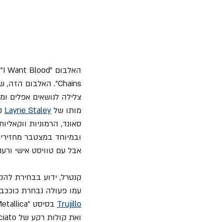
האלבום 
"I Want Blood" של 
Chains". האלבום הזה, שיצא כהמשך ל- "
צלילה לנושאים אפלים ומ
מותו של 
Layne Staley
 ק
סאונד, הרמוניות ווקאליו
ובמיוחד במצטבר מחזירים
אבל עם טוויסט אישי ורענן
קנטרל, ידוע בבחירת להקת 
עמו פעולה נבחרת כוככבי
Trujillo
 בסיסט "Metallica", את 
ואת קולות רקע של Greg Puciato (לשעבר "Dillinger Escape Plan")