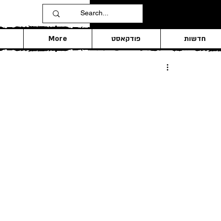
חדשות
פודקאסט
More