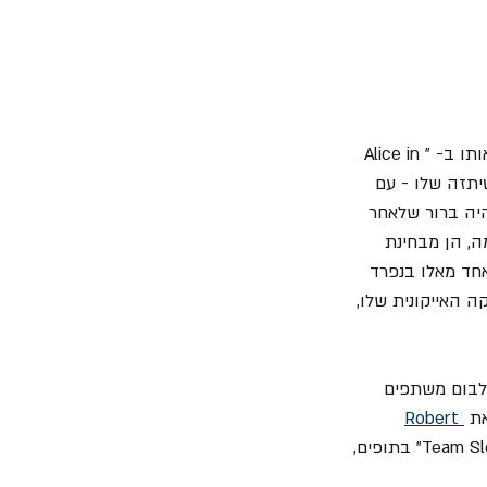
 מסמן חזרה לאווירה האפלה והכבדה שאיפיינה אותו ב- "Alice in 
אנטיתזה שלו - עם 
יה ברור שלאחר 
ה, הן מבחינת 
אחד מאלו בנפרד 
 האייקונית שלו, 
לבום משתפים 
Robert 
 מ- "Faith No More" ואת Gil Sharone מ- "Team Sleep" בתופים, 