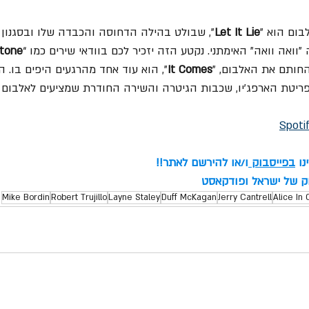
בום הוא "
Let It Lie
", שבולט בהילה הדחוסה והכבדה שלו ובסגנון הס
"וואה וואה" האימתני. נקטע הזה יזכיר לכם בוודאי שירים כמו “
tone
 החותם את האלבום, "
It Comes
", הוא עוד אחד מהרגעים היפים בו. ה
ריטת הארפג'יו, שכבות ה​​גיטרה והשירה החודרת שמציעים לאלבום 
Spoti
ו 
בפייסבוק
ו/או להירשם לאתר!!
וק של ישראל ופודקאסט
Mike Bordin
Robert Trujillo
Layne Staley
Duff McKagan
Jerry Cantrell
Alice In 