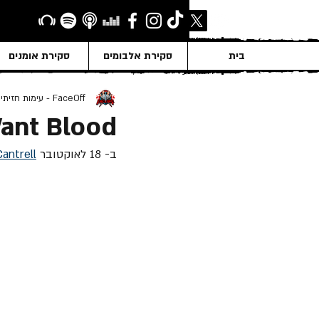
בית
סקירת אלבומים
סקירת אומנים
FaceOff - עימות חזיתי
Want Blood
ב- 18 לאוקטובר 
Cantrell