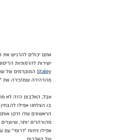
אתם יכולים להרגיש את ה
ישירות להרמוניות הדיסונ
Staley
 המוקדמים של שנ
מהדהירה שמזכירה את "Queens Of The Stone Age".
אבל, האלבום הזה לא מתמק
בו הצלחנו אפילו להבחין ב
הראשונים שלו זרקו אותנו 
מהורהרים יותר, שיוצרים 
אפילו ניחוח "דרומי" עם 
של האלבום.