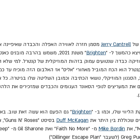
Jerry Cantrell
Brighten
" משנת 2021, משמש בהרבה מובנים כ
וזיקה כבדה שנטועים עמוק בזהות המוזיקלית של קנטרל. למי שלא ה
נטרל הוא הכח המוביל מאחורי "אליס" אז האלבום הזה מוכיח עד כמ
ת, הסגנון המוזיקלי, נושאי הכתיבה וכמובן השליטה שלו בגיטרה. כל 
 את המעריצים לנופי הסאונד העגומים והכבדים שמזכירים את הלהקה
.
הליווי שלו, וכמו ב- "
Brighten
" גם הפעם הוא עשה זאת שוב. בא
ם שכוללת בין היתר את 
 McKagan
Duff
 בסיסט "Guns N' Roses", את 
Mike Bordin