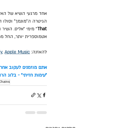
אחד מרגעי השיא של האל
הגיטרה ה"מונמך" וסולו ה 
That
” מימי "אליס. השיר
אטמוספרית יותר, החל מפ
להאזנה: 
Apple Music
, 
fy
אתם מוזמנים לעקוב אחרינ
"עימות חזיתי" - בלוג הר
Chains