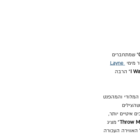
" שמתחברים 
 מימי 
Layne 
I W
" 
הרבה 
 המלודי ו
המהפנט 
שהצילים 
ם איטיים יותר, 
Throw Me
" מציג 
 האווירה העכורה 