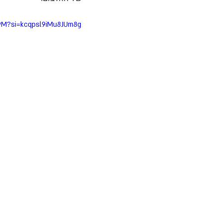
W9M?si=kcqpsl9iMu8JUm8g