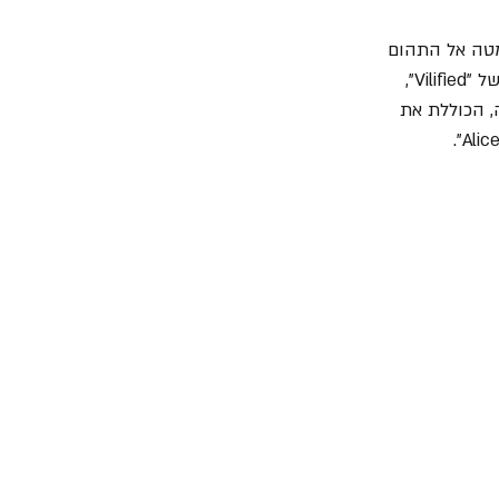
" גורר את המאזינים למטה אל התהום  
האפלה והכבדה, עמוסת הריפים המובהקים של קנטרל. החל מאינטרו התופים והריף הראשון של "Vilified", 
 הכוללת את 