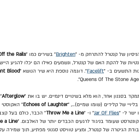
ניסיון של קנטרל להתרחק מ- "
Brighten
" בשירים כמו "
Off the Rails
נטיות של להקת האם של קנטרל, ונשמעים כאילו הם יכלו להגיע היישר
ות התשעים ב- "
Facelift
". דוגמה נוספת היא שיר הנושא "
ant Blood
ד בסגנון אחד, הוא מלא בשינויים דינמיים. יש בו את "
Afterglow
"
ליויי של קלידים (שומו שמיים)...
, "
Echoes of Laughter
" האקוסטי 
ישר ל- "
Jar OF Flies
" ו- "
Throw Me a Line
" הכבד, כולם בעל קצבי
קונטרסט שעומד בניגוד לרגעים הכבדים יותר של האלבום. "
 a Line
עבודת הגיטרה של קנטרל, ומציע טוויסט סגנוני מפתיע, תוך שמירה על