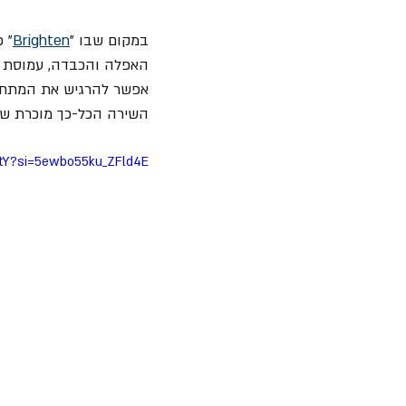
במקום שבו "
Brighten
אפשר להרגיש את המתח 
השירה הכל-כך מוכרת של קנטרל
z5tY?si=5ewbo55ku_ZFld4E