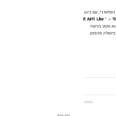
לאדג'י, עם כיוון 
S
” ו- “
It Ain’t Like 
וא נוקט בגישה 
פינאלה מהפנט.
הצג הכול