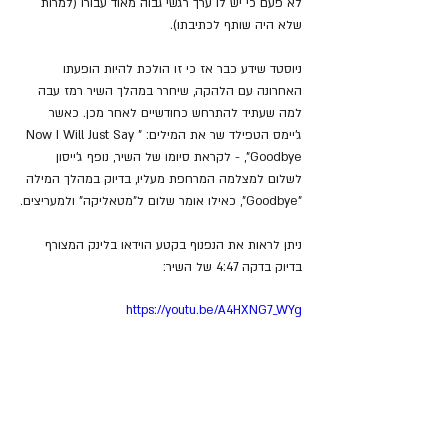
לא פעם כי יש לו ערך רגשי גבוה מאוד עבורו (למרות 
שלא היה שותף לכתיבתו).
ניוסטד שידע כבר אז כי זו הולכת להיות הופעתו 
האחרונה עם הלהקה, שיחרר במהלך השיר רמז עבה 
למה שעתיד להתרחש כחודשיים לאחר מכן. כאשר 
ג'יימס הטפילד שר את המילים: "Now I Will Just Say 
Goodbye", - לקראת סיומו של השיר, נופף ג'ייסון 
לשלום למצלמה המרחפת מעליו, בדיוק במהלך המילה 
"Goodbye", כאילו אומר שלום ל"מטאליקה" ולמעריצים.
ניתן לראות את הנפנוף בקטע הוידאו בלינק המצורף 
בדיוק בדקה 4:47 של השיר:
https://youtu.be/A4HXNG7_WYg