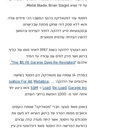
על ידי נשיא Metal Blade, Brian Slagel.
ניוסטד עזר למטאליקה ברגעי המשבר הכי גדולים שלה 
והוא ללא ספק היה שחקן מפתח שבכישרונו 
ובמקצועיותו סייע ללהקה לחזור לעניינים ובהמשך 
להשיג הצלחה עולמית מטאורית.
הוא הצטרף ללהקה בשנת 1987 לאחר מותו של קליף 
ברטון וישר נזרק למים עם עבודה על המיני 
אלבום "
The $5.98 Garage Days Re-Revisited".
במהלך 14 שנותיו עם מטאליקה, ניגן ניוסטד בשישה 
אלבומים של הלהקה: ... 
, 
Metallica
, 
Justice For All
Garage Inc
, 
Re-Load
, 
Load
 ו- 
S&M
 והוא ביצע יחד 
איתה יותר מ- 1,000 הופעות ברחבי העולם.
באופן מאוד מצער, חברי "מטאליקה" שנותרו כועסים 
וכואבים ממותו הטרגי של ברטון, הוציאו לא פעם את 
תסכולם על ניוסטד, אשר היווה מטרה קלה עבורם. 
בהודעת הפרישה היה ניוסטד מאוד דיפלומטי ורק ציין 