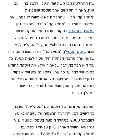
שזו ההחלטה הכי קשה שהיה עליו לקבל בחייו. עם 
זאת, מאחורי הקלעים אמר ניוסטד שעזב את 
"מטאליקה" מכיוון שהחברים לא איפשרו לו לממש את 
היצירתיות שלו וכי "מטאליקה" מבלה יותר מדי זמן 
במאבק בנפסטר
 במקום בעבודה על מוזיקה חדשה. 
באותה תקופה ביקש ניוסטד לשחרר מוזיקה חדשה 
במסגרת ההרכב Echobrain מחוץ ל"מטאליקה", אך 
עבור 
ג'יימס הטפילד
, "מטאליקה", היתה מצודה מבוצרת 
שלאף אחד מחברי הלהקה היה אסור לצאת ממנה, כל 
עוד הוא חבר בה, דבר שכאמור אילץ את ניוסטד להודיע 
בסופו של דבר על פרישתו. ג'ייסון גם ציין שהוא זקוק 
לזמן להתאושש מפגיעות הצוואר והגב שהוא סבל מהן 
כתוצאה מעודף Headbanging שביצע בהופעות 
במהלך השנים.
הופעתו האחרונה של ניוסטד עם "מטאליקה" נערכה 
כחודשיים לפני ההודעה הרשמית על עזיבתו, ב- 30 
לנובמבר 2000, במהלך הופעה בטקס VH1 Music 
Awards. השיר האחרון שנוגן על-ידי ניוסטד עם 
"מטאליקה" היה "Fade To Black" - שיר שניוסטד ציין 