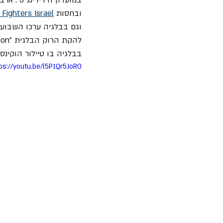
ובחסות 
 Fighters Israel
בבלגיה בו טיילור הוקינס 
ps://youtu.be/l5P1Qr5JoR0