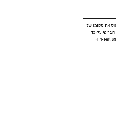
ס את מקומו של 
שמועות החלו להתגלגל בעקבות דיווח של "The Sun" הבריטי על-כך 
 (מלהקות "Pearl Jam" ו- 