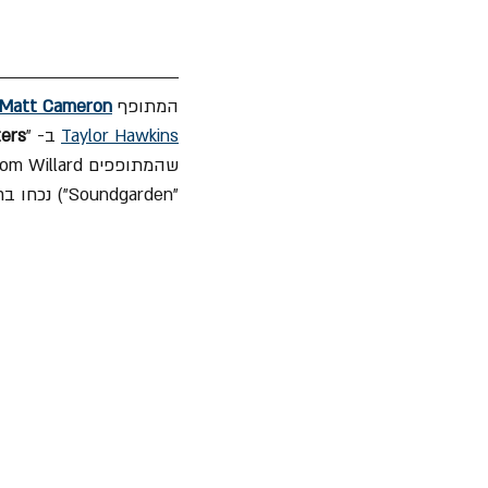
המתופף 
Matt Cameron
Taylor Hawkins
 ב- "
ters
שהמתופפים Atom Willard (לשעבר  "Angels & Airwaves") ו- 
"Soundgarden") נכחו בחזרות בסטודיו "606" של 