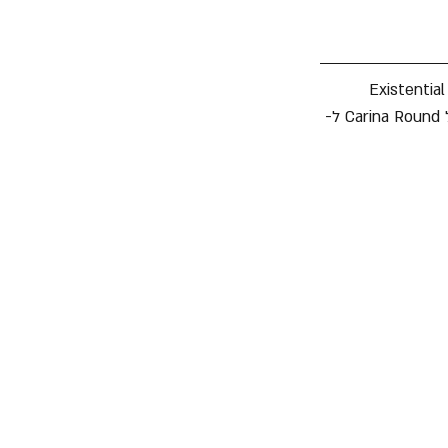
Existential Reckonin: 
Rewired". כזכור, בחודש ינואר הלהקה שחררה סינגל ראשון וקליפ חדש מהאלבום - גרסה של Carina Round ל- 