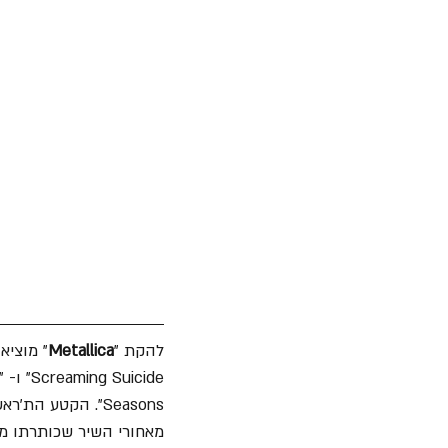
להקת "
Metallica
Seasons". הקטע הת'ראשי והמורכב מגלם בתוכו את כל מה ששהסולן 