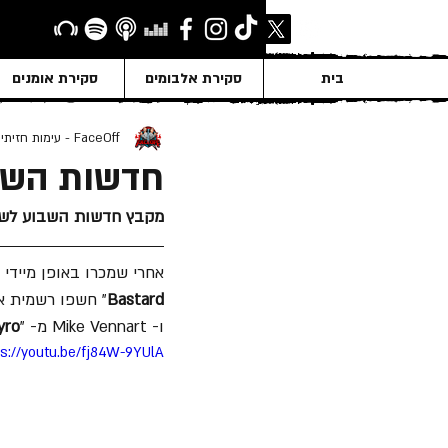
בית
סקירת אלבומים
סקירת אומנים
FaceOff - עימות חזיתי
חדשות השבוע ב
מקבץ חדשות השבוע לשבוע שמ
אחרי שמכרו באופן מיידי 
Bastard
ו- Mike Vennart מ- "
yro
ps://youtu.be/fj84W-9YUlA