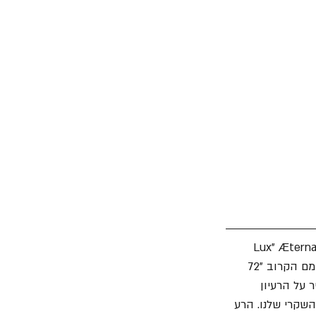
ור את הסינגל הרביעי מתוך האלבום "72 Seasons". בעקבות Lux" Æterna," 
"Screaming Suicide ו- "If Darkness Had A Son", "מטאליקה" חושפת את שיר הנושא מאלבומם הקרוב "72 
 על הרעיון 
מיתי או השקרי שלנו. הרע 