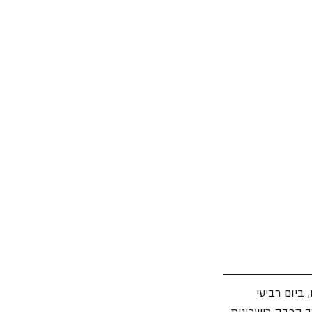
ביום רביעי 
ל-כך הרבה כישרונות 