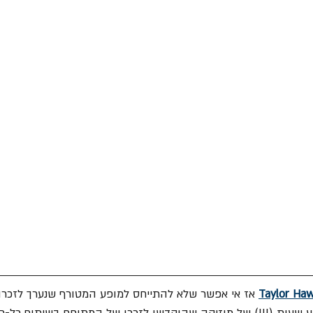
Taylor Haw
 אז אי אפשר שלא להתייחס למופע המטורף שנערך לזכרו, 
 ה"רידינג 3". ארבע שעות (!!!) של מוזיקה שהוקדשו לזכרו של המתופף בשיתוף כ