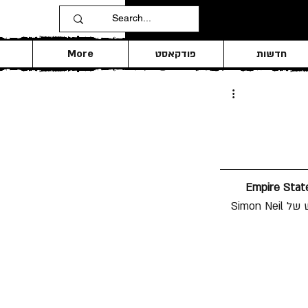
חדשות
פודקאסט
More
Empire Stat
" חשפו רשמית את סינגל הבכורה האינטנסיבי "Harvest". מדובר בפרויקט הצד החדש של Simon Neil 