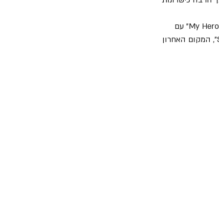
וגם בבלגיה ערכו השבוע מופע מחווה לטיילור עם לא פחות מ- 100 מתופפים ניגנו לזכרו את "My Hero" עם 
להקת הרוק הבלגית "Black Box Revelation". המחווה נערכה באולם "Sportpaleis Antwerp", המקום האחרון 