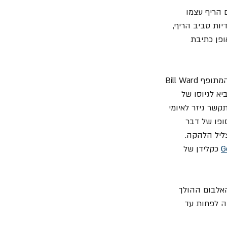
 הריף עצמו 
 במלודיות סביב הריף, 
ופן כתיבת 
עם זאת, האידיליה בין דיו לאיומי הופרעה בשל בעיות אישיות של שני חברי הלהקה האחרים. המתופף Bill Ward 
א לגיוסו של 
ר גיזר לאיומי 
סופו של דבר 
ליל הלהקה. 
G
 כקלידן של 
אלבום ההולך 
ה לפחות עד 