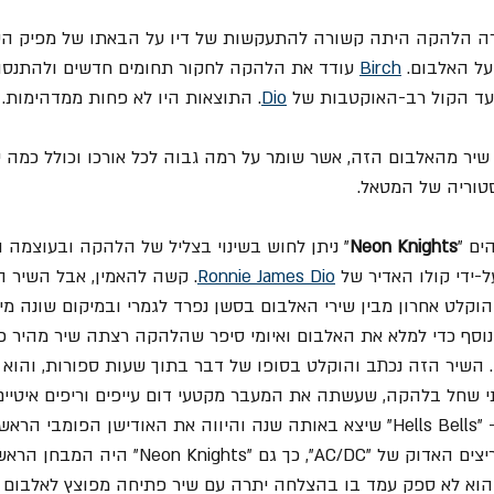
רה הלהקה היתה קשורה להתעקשות של דיו על הבאתו של מפיק הע
על האלבום. 
Birch
 עודד את הלהקה לחקור תחומים חדשים ולהתנסו
נעד הקול רב-האוקטבות של 
Dio
. התוצאות היו לא פחות ממדהימות.
 שיר מהאלבום הזה, אשר שומר על רמה גבוה לכל אורכו וכולל כמה י
טוריה של המטאל.
ים "
Neon Knights
" ניתן לחוש בשינוי בצליל של הלהקה ובעוצמה
על-ידי קולו האדיר של 
Ronnie James Dio
. קשה להאמין, אבל השיר ה
והוקלט אחרון מבין שירי האלבום בסשן נפרד לגמרי ובמיקום שונה מי
נוסף כדי למלא את האלבום ואיומי סיפר שהלהקה רצתה שיר מהיר כדי
. השיר הזה נכתב והוקלט בסופו של דבר בתוך שעות ספורות, והוא 
י שחל בלהקה, שעשתה את המעבר מקטעי דום עייפים וריפים איטיים
שון של 
 בפני קהל המעריצים האדוק של "AC/DC", כך גם "ghts
והוא לא ספק עמד בו בהצלחה יתרה עם שיר פתיחה מפוצץ לאלבום מ