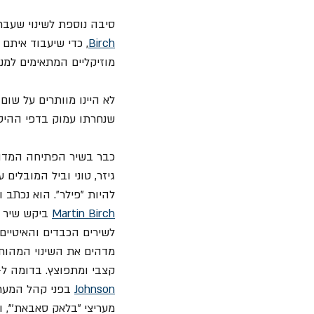
סיבה נוספת לשינוי שעב
Birch
, כדי שיעבוד איתם 
מוזיקליים המתאימים למ
לא היינו מוותרים על שום
שנחרתו עמוק בדפי ההיס
כבר בשיר הפתיחה המדה
גיזר, טוני וביל המובלים 
להיות "פילר". הוא נכתב 
Martin Birch
 ביקש שיר 
לשירים הכבדים והאיטיים
מדהים את השינוי המהות
קצבי ומתפוצץ. בדומה ל- "Hells Bells" שיצא באותה שנה והיווה את האודישן הפומבי הרא
Johnson
מעריצי "בלאק סאבאת'", 