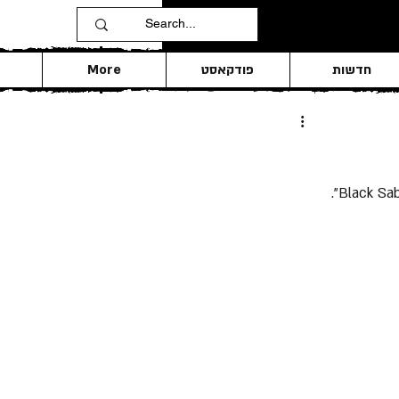
חדשות
פודקאסט
More