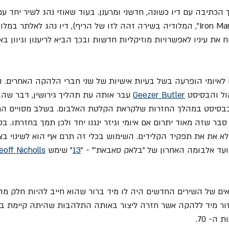
ך הכתיבה עם דיו כשונה, חדשני ומרענן. בעוד שאוזי נהג לשיר יחד עם
(תקשיבו לדוגמא לשיר "Iron Man", המלודיה בשירה זהה לזו של הריף), דיו נהג לאלתר
ח את עיניו לאפשרויות מוזיקליות חדשות ובכך הביא לריענון וגיוון בא
ל והבסיסט 
Geezer Butler
 עבר אותה עת תהליך גירושין, דבר שהבי
בסיסט במהלך החזרות שלקראת הקלטת האלבום. בשלב מסויים התקש
סבר שזה מאוד יתרום אם איומי וגיזר ינגנו יחד ולכן תמך בחזרתו. ב
א את את תפקיד הקלידים. השימוש בכלי זה תרם אף הוא לשינוי בצ
ד אלבומה האחרון של "בלאק סאבאת'" - "
13
" שימש 
eoff Nicholls
ים של השירים החדשים היה לו מיד ברור שהוא חייב להיות חלק מה
זור מיד ללהקה אשר חזרה ליצור באותה התלהבות שהיתה קיימת ב
ה- 70.