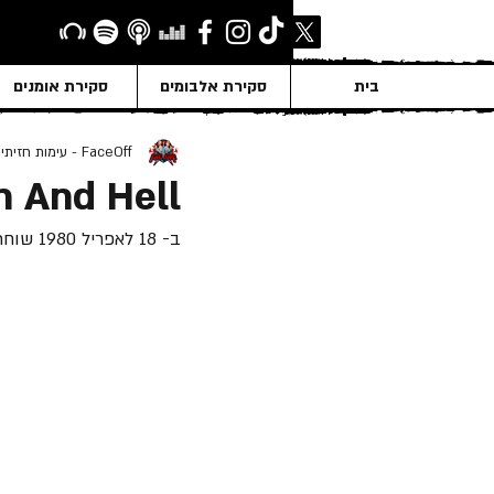
בית
סקירת אלבומים
סקירת אומנים
FaceOff - עימות חזיתי
n And Hell
ב- 18 לאפריל 1980 שוחרר "Heaven And Hell" - אלבום האולפן התשיעי והמופתי של "Black Sabbath".