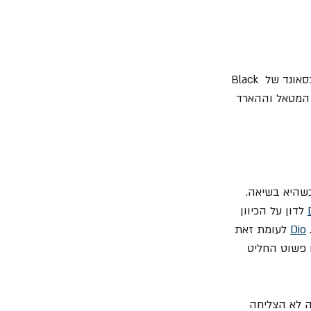
 בלהקה, תקופה שתכלול שינוי מהותי בסאונד של Black 
י המטאל וההארד 
שהיא בשיאה. 
 לדון על הכיוון 
Dio
 לעומת זאת 
 פשוט החליט 
 הלהקה לא הצליחה 