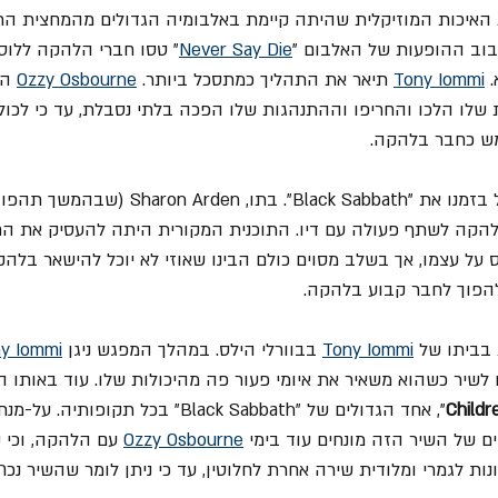
איכות המוזיקלית שהיתה קיימת באלבומיה הגדולים מהמחצית הר
Never Say Die
" טסו חברי הלהקה ללוס
 
Tony Iommi
 תיאר את התהליך כמתסכל ביותר. 
Ozzy Osbourne
 הפ
 שלו הלכו והחריפו וההתנהגות שלו הפכה בלתי נסבלת, עד כי לכול
מש כחבר בלהקה.
האמרגן Don Arden, ניהל בזמנו את "Black Sabbath".
להקה לשתף פעולה עם דיו. התוכנית המקורית היתה להעסיק את הח
 על עצמו, אך בשלב מסוים כולם הבינו שאוזי לא יוכל להישאר בלהק
 בביתו של 
Tony Iommi
 בבוורלי הילס. במהלך המפגש ניגן 
y Iommi
לשיר כשהוא משאיר את איומי פעור פה מהיכולות שלו. עוד באותו הי
Childr
”, אחד הגדולים של "Black Sabbath" בכל תקו
שים של השיר הזה מונחים עוד בימי 
Ozzy Osbourne
 עם הלהקה, וכי 
נות לגמרי ומלודית שירה אחרת לחלוטין, עד כי ניתן לומר שהשיר נכ