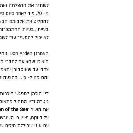
לשחזר את ההצלחה ואת ה
ה- 70. מיד לאחר סיום סיבוב ההופעות של האלבום "
להקליט את אלבומם הבא.
בעייתי, בעיות ההתמכרות
לא יכול להמשיך עוד לש
היא זו שהציעה לחברי ה
צדדי עד שאוסבורן יתאפס
והם פנו ל- Dio בהצעה להפוך לחבר קבוע בלהקה.
דיו הוזמן למפגש היכרות
גיטרה ודיו התחיל פתאום 
את השיר "
en of the Sea
על דיוקם, נציין כי השור
עם אוזי שכוללת מילים שו