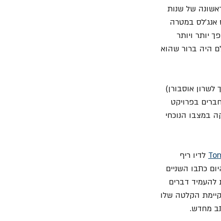
אשונה של שנות 
 אנג'לס במטרה 
ך יותר ויותר 
ם היה ברור שהוא 
 בתו, Sharon Arden (שבהמשך תהפוך לשרון אוסבורן) 
ברים בפרויקט 
ה במצבו הנוכחי 
Ton
 לדיו ריף 
ום כתבו השניים 
פותיה. על-מנת להעמיד דברים 
קיימת הקלטה שלו 
תב מחדש.