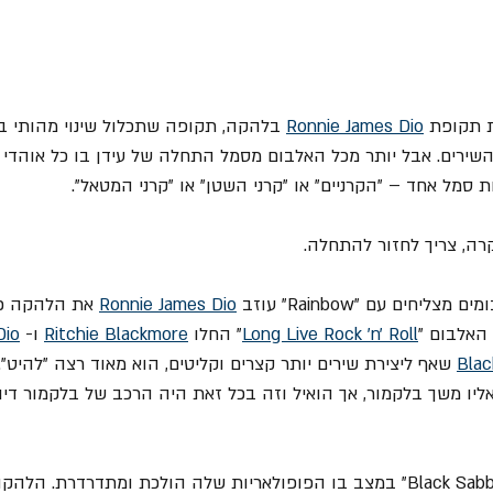
 תקופת 
Ronnie James Dio
כתיבת השירים. אבל יותר מכל האלבום מסמל התחלה של עידן בו כל אוהד
סמל אחד – "הקרניים" או "קרני השטן" או "קרני המטאל".
קרה, צריך לחזור להתחלה.
Ronnie James Dio
 את הלהקה כ
האלבום "
Long Live Rock 'n' Roll
" החלו 
Ritchie Blackmore
 ו- 
Dio
Bla
 שאף ליצירת שירים יותר קצרים וקליטים, הוא מאוד רצה "להיט". 
ליו משך בלקמור, אך הואיל וזה בכל זאת היה הרכב של בלקמור דיו
באותה שנה נמצאת "Black Sabbath" במצב בו הפופולאריות שלה הולכת ומתדרדרת.