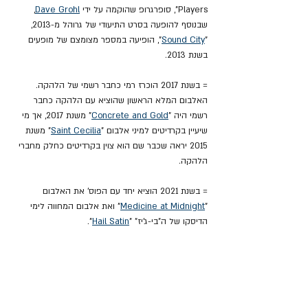
Players", סופרגרופ שהוקמה על ידי 
Dave Grohl
, 
שבנוסף להופעה בסרט התיעודי של גרוהל מ-2013, 
"
Sound City
", הופיעה במספר מצומצם של מופעים 
בשנת 2013.
= בשנת 2017 הוכרז רמי כחבר רשמי של הלהקה. 
האלבום המלא הראשון שהוציא עם הלהקה כחבר 
רשמי היה "
Concrete and Gold
" משנת 2017, אך מי 
שיעיין בקרדיטים למיני אלבום "
Saint Cecilia
" משנת 
2015 יראה שכבר שם הוא צוין בקרדיטים כחלק מחברי 
הלהקה.
= בשנת 2021 הוציא יחד עם הפוס' את האלבום 
"
Medicine at Midnight
" ואת אלבום המחווה לימי 
הדיסקו של ה"בי-ג'יז" "
Hail Satin
".