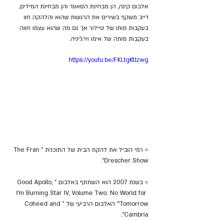
אלבום קינה, הן מבחינת הסאונד והן מבחינת המילים, 
דייב משקף בשירים את הרגשות שהוא והלהקה חוו 
בעקבות מותו של טיילור אך גם מה שהוא עצמו חווה 
בעקבות מותה של אימו וירג'יניה.
https://youtu.be/FKLtgKt1zwg
= רמי הוביל את להקת הבית של התוכנית "The Fran 
Drescher Show".
= בשנת 2007 הוא השתתף באלבום "Good Apollo, 
I'm Burning Star IV, Volume Two: No World for 
Tomorrow"' האלבום הרביעי של "Coheed and 
Cambria".