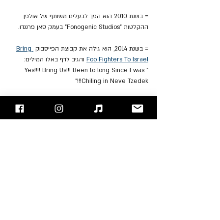
= בשנת 2010 הוא הפך לבעלים משותף של אולפן 
ההקלטות "Fonogenic Studios" בעמק סאן פרננדו.
= בשנת 2014, הוא גילה את קבוצת הפייסבוק 
Bring 
Foo Fighters To Israel
 והגיב לדף באלו המילים: 
"Yes!!!! Bring Us!!! Been to long Since I was 
Chiling in Neve Tzedek!!!"
= כשהפוס' הופיעו במסגרת התוכנית "Saturday Night 
Live" לכבוד חג המולד שנת 2017, רמי העמיד על 
הקלידים שלו חנוכייה.
https://youtu.be/ew1ykeRLcwk