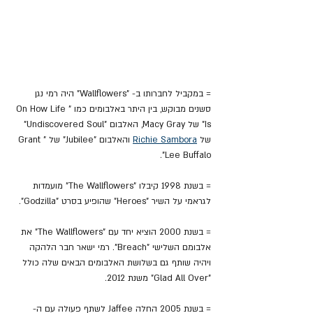
= במקביל לחברותו ב- "Wallflowers" היה רמי נגן 
סשנים מבוקש, בין היתר באלבומים כמו "On How Life 
Is" של Macy Gray, האלבום "Undiscovered Soul" 
של 
Richie Sambora
 והאלבום "Jubilee" של "Grant 
Lee Buffalo".
= בשנת 1998 קיבלו "The Wallflowers" מועמדות 
לגראמי על השיר "Heroes" שהופיע בסרט "Godzilla".
= בשנת 2000 הוציא יחד עם "The Wallflowers" את 
אלבומם השלישי "Breach". רמי ישאר חבר הלהקה 
ויהיה שותף גם בשלושת האלבומים הבאים שלה כולל 
"Glad All Over" משנת 2012.
= בשנת 2005 החלה Jaffee לשתף פעולה עם ה- 