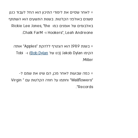
= לאחר שסיים את לימודי התיכון הוא החל לעבוד כנגן 
סשנים באולפני הקלטות. בשנות התשעים הוא השתתף 
באלבומים של אומנים כמו Rickie Lee Jones, "the 
Hookers", Leah Andreone ו- Chalk FarM.
= בשנת 1989 הוא הצטרף ללהקת "Apples" אותה 
הקימו Jakob Dylan (בנו של 
Bob Dylan
) ו- Tobi 
Miller.
= כמה שבועות לאחר מכן, הם שינו את שמם ל- 
"Wallflowers" וחתמו על חוזה הקלטות עם "Virgin 
Records".