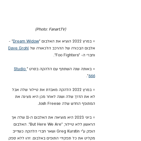
(Photo: Fanart.TV)
= במרץ 2022 הוציא את האלבום "
Dream Widow
" - 
אלבום הבכורה של ההרכב הלכאורה של 
Dave Grohl
וחברי ה- "Foo Fighters".
= באותה שנה השתתף עם הלהקה בסרט "
Studio 
".
666
= במרץ 2022 הלהקה מאבדת את טיילור שלה אבל 
לא את הדרך שלה ושנה לאחר מכן היא מציגה את 
המתופף החדש שלה 
Josh Freese.
= ביוני 2023 היא מוציאה את האלבום ה-11 שלה אך 
הראשון ללא טיילור, "But Here We Are". 
האלבום 
הופק ע"י Greg Kurstin ושאר חברי הלהקה כשדייב 
מקליט את כל תפקידי התופים באלבום. זהו ללא ספק 