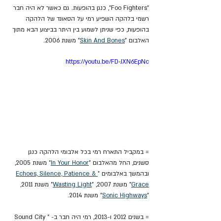
"Foo Fighters", כנגן בהופעות. גם כאשר לא היה חבר 
רשמי בלהקה השפיע רמי על הסאונד של הלהקה 
בהופעות, כפי שניתן לשמוע בין היתר בביצוע הבא מתוך 
האלבום "
Skin And Bones
" משנת 2006.
https://youtu.be/FD-JXN6EpNc
= במקביל התארח רמי בכל אלבומי הלהקה כנגן 
סשנים, החל מהאלבום "
In Your Honor
" משנת 2005, 
ובהמשך באלבומים "
Echoes, Silence, Patience & 
Grace
" משנת 2007, "
Wasting Light
" משנת 2011, 
"
Sonic Highways
" משנת 2014.
= בשנים 2012 ו-2013, רמי היה חבר ב- "Sound City 