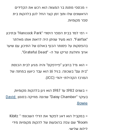
= מכספי מתנת בר המצווה הוא רכש את הקלידים 
הראשונים שלו ותוך זמן קצר החל לנגן בלהקות בית 
ספר מקומיות.
= רמי למד בבית הספר היסודי "Hancock Park" ובתיכון 
"Fairfax". הוא מעיד שניתן היה לראות אותו מאלתר 
בהפסקות על פסנתר הכנף באולם של התיכון, עם שיער 
ארוך וחולצת טריקו של ה- "Grateful Dead".
= הוא גדל ברובע "פיירפקס" והיה מגיע לבית הכנסת 
"בית עם" בשכונה. בגיל 16 הוא עבד כיועץ במחנה של 
המרכז הקהילתי יהודי (JCC).
= בשנים 1982 עד 1987 הוא ניגן בלהקות מקומיות, 
בעיקר "Daisy Chamber" שניגנה מוזיקה בסגנון 
David 
.
Bowie
= במקביל הוא דאג לפקוד את הדלי השכונתי "Kibitz 
Room" שם צפה בהופעות של להקות מקומיות מידי 
לילות שלישי.