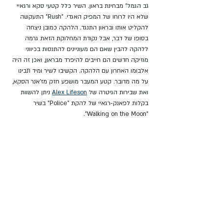
גב הגמל" מבחינת בראון. השיר כלל קטעי סקא ורגאיי 
שלא היו לרוחו של המפיק האגדי. "Rush" התעקשה 
להקליט אותו ובראון התנגד. הלהקה כמובן ניצחה 
בסופו של דבר, אבל נקודת המחלוקת הזאת גרמה 
ללהקה להבין שאם הם מעוניינים להתנסות בכיווני 
מוזיקה חדשים הם חייבים להיפרד מבראון, ואכן זה היה 
אלבומו האחרון עם הלהקה. הקשיבו לשיר ומיד תבינו 
על מה מדובר. קטע המעבר מושפע חזק מז'אנר הסקא, 
ואת שבירות הגיטרה של 
Alex Lifeson
 ניתן להשוות 
בקלות לפאנק-רגאיי של להקת "Police" בשיר 
"Walking on the Moon".