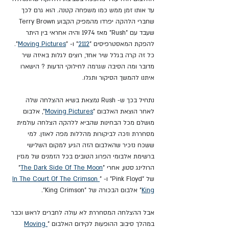
עד אותו זמן ממש כמו משפחה קטנה. הוא גרם לכך 
שחברי הלהקה יפרדו מהמפיק הקבוע Terry Brown 
שעבד עם "Rush" מאז 1974 והיה אחראי בין היתר 
להפקת המאסטרפיסים "
2112
" ו- "
Moving Pictures
". 
כל זה קרה בגלל שיר אחד, רוצים לגלות באיזה שיר 
מדובר ומה הסיבה שגרמה לחילוקי הדעות ? הישארו 
איתנו להמשך הסיקור ותגלו.
נתחיל בכך ש- Rush נמצאת בשיא ההצלחה שלה 
לאחר הוצאת האלבום "
Moving Pictures
", אלבום 
מושלם מכל הבחינות שהביא ללהקה הצלחה עולמית 
מסחררת וזכה לביקורות מהללות מפה לאוזן. למי 
ששכח נזכיר שהאלבום הזה הגיע למקום השלישי 
ברשימת אלבומי הפרוג הטובים בכל הזמנים של מגזין 
הרולינג סטון, אחרי "
The Dark Side Of The Moon
" 
של "Pink Floyd" ו- "
In The Court Of The Crimson 
King
" 
אלבום הבכורה של "King Crimson".
אבל ההצלחה המסחררת לא עולה לחברים לראש וכבר 
במהלך סיבוב ההופעות לקידום האלבום "
Moving 