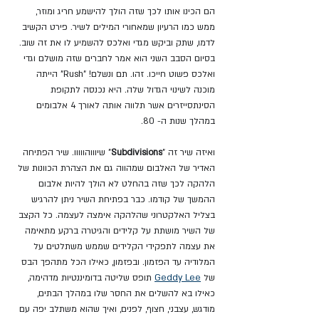
הם הכינו אותו לכך שזה הולך להישמע חריג ומוזר, 
ממש כמו הרעיון שמאחורי המילים לשיר. פירט הקשיב 
לדמו, שתק וביקש מגדי ואלכס להשמיע לו את זה שוב. 
בסיום הסבב השני הוא אמר לחברים שזה מושלם וגדי 
ואלכס פשוט חייכו. זהו. תם ונשלם! "Rush" הייתה 
מוכנה לשינוי הגדול שלה. היא נכנסה לתקופת 
הסינתסייזרים אשר תלווה אותה לאורך 4 אלבומים 
במהלך שנות ה- 80.
ואיזה שיר זה "
Subdivisions
" שיוווהווווו. שיר הפתיחה 
האדיר של האלבום שמהווה גם את הצהרת הכוונות של 
הלהקה לכך שזה בהחלט לא הולך להיות אלבום 
ההמשך של קודמו. כבר בפתיחת השיר ניתן להרגיש 
בצליל האלקטרוני שהלהקה אימצה לעצמה. כל הקצב 
של השיר מושתת על קלידים והגיטרה ברקע מתאימה 
את עצמה לתפקידי הקלידים שממש משתלטים על 
המלודיה עד הפזמון. ובפזמון, כאילו הכל מתהפך הבס 
של 
Geddy Lee
תופס שליטה בדומיננטיות מדהימה, 
כאילו בא להשלים את החסר שלו במהלך הבתים, 
מודגש, עצבני, חצוף, לפנים, ואיך שהוא משתלב יפה עם 