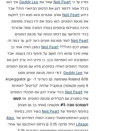
וחריג עד כי 
Neil Peart
 שאל את 
Geddy Lee
 איך הוא 
בכלל אמור ללמוד לנגן את הדפוס הביזארי הזה? אבל 
כידוע 
Neil Peart
 אוהב אתגרים והוא מצא דרך לחקות 
את מכונת התופים. הוא כופף את ידיו בצורה מסוימת 
והיכה במצילות ובתופים בצורה הפוכה ממה שהורגל 
בכדי להתיישר עם דפוס הנגינה של מכונת התופים. 
Neil Peart
 לומד ממכונת תופים כיצד לנגן, עד כמה זה 
נשמע לכם הזוי??? 
Neil Peart
 כמובן הודה אחר כך 
שאין סיכוי שהוא היה חושב על תיפוף כזה בעצמו. אבל 
התסבוכת לא הסתיימה בכך, כי פירט היה צריך לנגן את 
תפקידי התופים האלה בסינכרון מלא עם מכונת התופים 
של 
Geddy Lee
. לגדי היתה מכונת תופים מסוג 
Roland 808 ששימשה גם כטריגר ל- Arpeggiator jp-
8 (מעין סקוונסר) ובמקביל שלחה "קליקים" לאוזניות 
של 
Neil Peart
, בכדי שיוכל לנגן את תפקידי התופים 
שלו בסנכרון עם הקלידים ומכונת התופים. אז 
תעשו 
לעצמכם טובה 
#3
 ותקשיבו (ואחר כך גם תצפו) 
בתיפוף המיוחד של 
Neil Peart
 בשיר הזה, במיוחד 
בקטע האינסטרומנטלי בואכה הסולו המדהים של 
Alex 
Lifeson
 החל מדקה 3:25 (בגירסת האלבום) ועד אחרי 
הדריבלים המטורפים שמסתיימים בסביבות 5:25. 