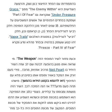
בהתמודדות עם הפחד החיצוני כגון נשק, והרצועה 
השלישית היא "The Enemy Within" מתוך "
Grace 
Under Pressure
"
 שנקראת גם "Part I Of Fear" 
ועוסקת בפחדים הפנימיים של אנשים המשפיעים על 
החלטותיהם. 18 שנים לאחר מכן הלהקה הוסיפה חלק 
רביעי לטרילוגיית הפחד (כן, כן קראתם נכון, חלק 
"רביעי" לטרילוגיה), במסגרת האלבום "
Vapor Trails
". 
זהו קטע שעוסק בפרנויה ובפחד מהלא נודע ונקרא 
"Freeze - Part IV of Fear".
וכעת נחזור לשיר המופתי הזה "
The Weapon
". מי 
שראה אותו מנוגן בהופעה לבטח שם לב שזה השיר 
היחיד בו 
Neil Peart
 מרכיב אוזניות, מרוכז... מידי פעם 
זורק את המקל באוויר ותופס אותו בסינכרון מלא עם 
התיפוף (
ראו לדוגמא בקטע הוידאו בהמשך
). מישהו 
תהה פעם מדוע??? אז הנה הסיבה לכך. השיר הזה 
מושתת ומבוסס על קלידים. כשגדי כתב את המוזיקה 
הוא השתמש במכונת תופים וכשהוא השמיע את הדמו 
לפירט הוא ביקש ממנו לחקות את התפקיד של מכונת 
התופים. המקצב של מכונת התופים היה כל-כך מוזר 