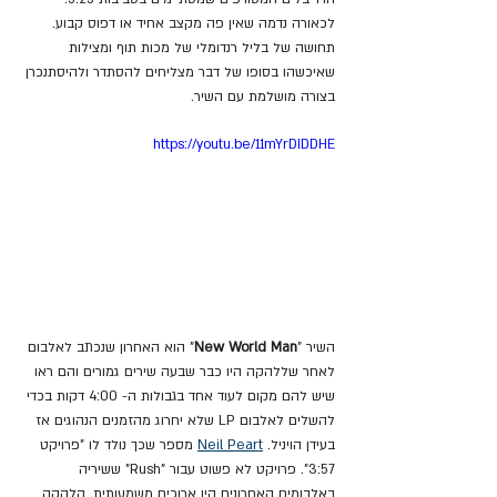
לכאורה נדמה שאין פה מקצב אחיד או דפוס קבוע. 
תחושה של בליל רנדומלי של מכות תוף ומצילות 
שאיכשהו בסופו של דבר מצליחים להסתדר ולהיסתנכרן 
בצורה מושלמת עם השיר.
https://youtu.be/11mYrDIDDHE
השיר "
New World Man
" הוא האחרון שנכתב לאלבום 
לאחר שללהקה היו כבר שבעה שירים גמורים והם ראו 
שיש להם מקום לעוד אחד בגבולות ה- 4:00 דקות בכדי 
להשלים לאלבום LP שלא יחרוג מהזמנים הנהוגים אז 
בעידן הויניל. 
Neil Peart
 מספר שכך נולד לו "פרויקט 
3:57". פרויקט לא פשוט עבור "Rush" ששיריה 
באלבומים האחרונים היו ארוכים משמעותית. הלהקה 