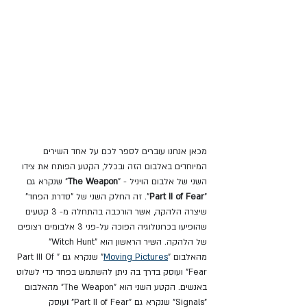
מכאן אנחנו עוברים לספר לכם על אחד השירים 
המיוחדים באלבום הזה ובכלל, הקטע הפותח את צידו 
השני של אלבום הויניל - "
The Weapon
" שנקרא גם 
"
Part II of Fear
". זה החלק השני של "סדרת הפחד" 
שיצרה הלהקה, אשר הורכבה בהתחלה מ- 3 קטעים 
שהופיעו בכרונולוגיה הפוכה על-פני 3 אלבומים רצופים 
של הלהקה. השיר הראשון הוא "Witch Hunt" 
מהאלבום "
Moving Pictures
" שנקרא גם "Part III Of 
Fear" ועוסק בדרך בה ניתן להשתמש בפחד כדי לשלוט 
באנשים. הקטע השני הוא "The Weapon" מהאלבום 
"Signals" שנקרא גם "Part II of Fear"
 ו
עוסק 