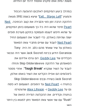
משנת 1987 אותו סיקרנו אתמול לרגל יום הולדתו.
במהלך ביצוע המיקסים לאלבום ההופעה הכפול 
והמצוין "
Exit... Stage Left
"
 שיצא בשנת 1981 מצאה 
הלהקה הרבה זמן פנוי והגבירה את קצב הכתיבה. 
Neil 
Peart
 סיפר שהוא היה כל-כך משועמם בזמן המיקסים, 
עד שהוא חיפש לעצמו תעסוקה בתיקון מערכת תופים 
ישנה שהיתה באולפן. כדי לשבור את השעמום החיל 
Neil Peart
לעבוד עם שניים מחברי צוות הסאונד 
באולפן על שיר שאחד מהם כתב. זה היה Tony 
Geranios הידוע בכינויו Jack Secret אשר היה טכנאי 
הקלידים של 
Geddy Lee
. הם צרפו אליהם את 
הסאונדמן של הלהקה Skip Gildersleeve והחלו 
לעבוד על השיר שנקרא "
Tough Break
". אחרי מספר 
ג'ימג'ומים הם אפילו הקליטו את השיר באותו אולפן, 
Jack Secret בשירה ובבס Skip Gildersleeve 
בגיטרה ו- 
Neil Peart
 על התופים. השעמום לא פסח 
גם על 
Geddy Lee
 ו- 
Alex Lifeson
 שהצטרפו 
בגיטרה וקלידים. את ההקלטה הנדירה הזאת של 
"Rush" עם שני אנשי צוות הסאונד ניתן למצוא בין היתר 
כאן: