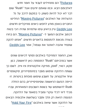
Pictures
" הם מתחילים לעבוד על חומר חדש 
לאלבומם הבא. וכמו שאתם יודעים אצל "Rush" שום 
דבר לא יכול להיות פשוט, כי במקום לרכב על גל 
ההצלחה של האלבום "
Moving Pictures
" החליטו 
החברים באופן מודע לחפש כיוונים מוזיקליים חדשים. 
Geddy Lee
 ציין בראיון עימו שלמרות שהיה הכי בטוח 
לכתוב אלבום המשך ל- "
Moving Pictures
", הם בחרו 
בצורה מכוונת להתנסות בז'אנרים חדשים. "אנחנו להקה 
שתמיד אהבה לאתגר את עצמה", אמר 
Geddy Lee
.
ואכן, החומר המוזיקלי באלבום נסחף לכיוונים שונים 
אשר במרביתם "Rush" התנסתה כאן לראשונה, כגון 
סקא, רגאיי, Fאנק, מוזיקה אלקטרונית וניו ווייב. לשם כך 
עשתה הלהקה שימוש מוגבר בסינתסייזרים, סיקוונסרים 
וציוד אלקטרוני, על חשבון שימוש מופחת בגיטרות. זו 
הייתה הפעם הראשונה שסינתיסייזרים, בהם החלה 
Rush להשתמש עוד בשנות השבעים המאוחרות, עברו 
מכלי ליווי לכלי עיקרי ומוביל בסאונד של הלהקה. 
המגמה הזאת רק תלך ותגבר בשלושת אלבומיה הבאים 
של הלהקה אשר שיאה באלבום "
Hold Your Fire
"