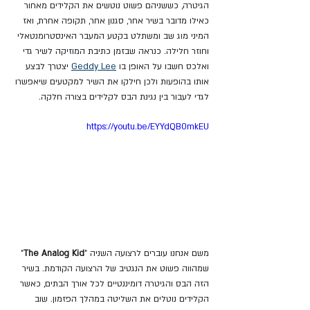
הגיטרה, כששניהם פשוט נוטשים את הקלידים מאחור 
כאילו מדובר בשיר אחר, סגנון אחר, תקופה אחרת, ואז 
המיני מוג שב ומשתלט בקטע המעבר האינסטרומנטאלי 
וחוזר חלילה. כנראה שבזמן כתיבת המוזיקה לשיר גדי 
ואלכס חשבו על האופן בו 
Geddy Lee
 יצטרך לבצע 
אותו בהופעות ולכן חילקו את השיר למקטעים שיאפשרו 
לגדי לעבור בין נגינת הבס לקלידים בצורה חלקה.
https://youtu.be/EYYdQB0mkEU
משם אנחנו עוברים לרצועה השניה "
The Analog Kid
" 
שמהווה פשוט את הנגטיב של הרצועה הקודמת. בשיר 
הזה הבס והגיטרה דומיננטיים לכל אורך הבתים, כאשר 
הקלידים נוטלים את השליטה במהלך הפזמון. שוב 