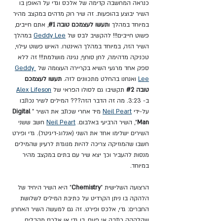
כנראה המחשבה קדימה של אלכס וגדי על האופן בו 
השיר יבוצע בהופעות. זה שיר רוק מדהים במקצב מהיר 
במיוחד במהלך ו
תעשו לעצמכם טובה 
#1
, אתם חייבים, 
פשוט חייבים!!! להקשיב לבס של 
Geddy Lee
 במהלך 
השיר הזה, במיוחד במהלך האינטרו. האיש פשוט עילוי, 
טכניקה מדהימה, לחן סוחף, נגינה מושלמת!!! זה ללא 
ספק אחד מרגעי השיא בקריירה העצומה של 
Geddy 
Lee
 ואנחנו בהחלט מתכוונים לזה. 
תעשו לעצמכם 
טובה 
#2
 תקשיבו גם לסולו הפראי של 
Alex Lifeson
ב- 3:23. מה זה הדבר הזה??? המילים לשיר נכתבו 
על-ידי 
Neil Peart
 מיד אחרי שכתב את השיר "
Digital 
Man
", השיר הרביעי באלבום. 
Neil Peart
 חשב ששני 
השירים ישלימו אחד את השני (אנלוג-דיגיטל). גדי ופירט 
חשבו שהמוזיקה צריכה להיות מנוגדת לרעיון שהמילים 
מנסות להעביר וכך יצא שיר עם בתים במקצב מהיר 
במיוחד.
הרצועה השלישית "
Chemistry
" היא השיר היחיד של 
הלהקה בו ניתן הקרדיט על כתיבת המילים לשלושת 
החברים: גדי, אלכס ופירט. זה גם למעשה השיר האחרון 
שהלהקה כתבה אי פעם, בו גדי או אלכס מקבלים 