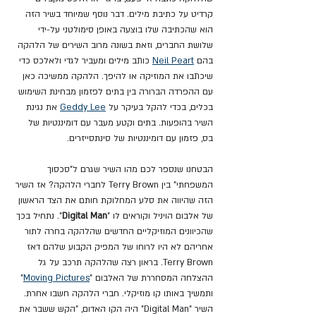
קרדיט על כתיבת מילים. דבר נוסף שמיוחד בשיר הזה 
הוא שהכתיבה שלו בוצעה באופן סימולטני על-ידי 
שלושת החברים, וזאת בשונה מרוב השירים של הלהקה 
בהם 
Neil Peart
 כותב מילים ומעביר לגדי ולאלכס כדי 
שיכתבו את המוזיקה או להיפך. הלהקה ממשיכה כאן 
עם ההפרדה הברורה בין בתים לפזמון מבחינת השימוש 
בכלים, בכדי להקל בעיקר על 
Geddy Lee
 את נגינת 
השיר בהופעות. בתים וקטע מעבר עם דומיננטיות של 
בס, פזמון עם דומיננטיות של סינתסייזרים.
הבטחנו שנספר לכם מהו השיר שגרם ל"סכסוך 
המשפחתי" בין Terry Brown לחברי הלהקה? אז השיר 
הזה שהיווה את סלע המחלוקת חותם את הצד הראשון 
של אלבום הויניל וקוראים לו "
Digital Man
". נתחיל בכך 
שהכיוונים המוזיקליים החדשים שהלהקה בחרה לתור 
אחריהם לא היו לרוחו של המפיק הקבוע שלהם דאז 
Terry Brown. בראון רצה שהלהקה תרכב על גל 
ההצלחה המסחררת של האלבום "
Moving Pictures
" 
ותמשיך באותו קו מוזיקלי. חברי הלהקה חשבו אחרת. 
השיר "Digital Man" היה הקו האדום, "הקש ששבר את 