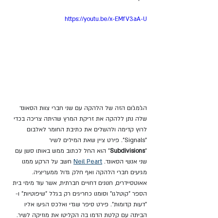
https://youtu.be/x-EMfV3aA-U
הג'מג'ום הזה של הלהקה עם שני חברי צוות הסאונד 
שלה נתן ללהקה את זריקת המרץ שהיתה צריכה בכדי 
לרוץ קדימה ולהשלים את כתיבת החומר לאלבום 
"Signals". פירט ציין שאת המילים לשיר 
"
Subdivisions
" הוא החל לכתוב ממש באותו סשן עם 
שני אנשי הסאונד. 
Neil Peart
 חשב על הרקע ממנו 
מגיעים חברי הלהקה ואף חלק גדול ממעריציה. 
אאוטסיידרים, חנונים דחויים חברתית, אשר עוד מימי בית 
הספר "קוטלגו" וסומנו כחריגים רק בגלל "שיפוטיות" ו- 
"דעות קדומות". פירט סיפר שגדי ואלכס הגיעו אליו 
הביתה עם קלטת הדמו בה הקליטו את מוזיקה לשיר. 