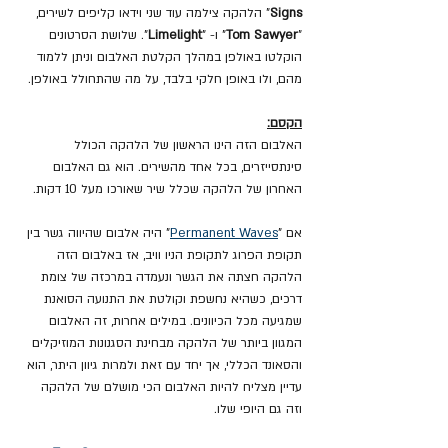
Signs
" הלהקה צילמה עוד שני וידאו קליפים לשירים, 
"
Tom Sawyer
" ו- "
Limelight
". שלושת הסרטונים 
הוקלטו באולפן במהלך הקלטת האלבום וניתן ללמוד 
מהם, ולו באופן חלקי בלבד, על מה שהתחולל באולפן.
הקסם:
האלבום הזה הינו הראשון של הלהקה הכולל 
סינתסייזרים, בכל אחד מהשירים. הוא גם האלבום 
האחרון של הלהקה שכלל שיר שאורכו מעל 10 דקות.
אם "
Permanent Waves
" היה אלבום שהיווה גשר בין 
תקופת הפרוג לתקופת הניו וויב, אז באלבום הזה 
הלהקה חצתה את הגשר ונעמדה במרכזה של צומת 
דרכים, כשהיא נחשפת וקולטת את התנועה הסואנת 
שמגיעה מכל הכיוונים. במילים אחרות, זה האלבום 
המגוון ביותר של הלהקה מבחינת הסגנונות המוזיקלים 
והסאונד הכללי, אך יחד עם זאת ולמרות גיוון היתר, הוא 
עדיין מצליח להיות האלבום הכי מושלם של הלהקה 
וזה גם היופי שלו.