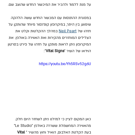
על מנת ללמוד ולהכיר את המיכשור החדש שהוצב שם.
במסגרת ההתנסות עם המכשור החדש עושה הלהקה 
שימוש, בין היתר, במיקרופון קונדנסור מיוחד שהותקן על 
חזהו של 
Neil Peart
 במהלך ההקלטות וקלט את 
הצלילים המוחזרים מהקירות ואת האווירה באולפן. את 
המיקרופון ניתן לראות מותקן על חזהו של פירט בסרטון 
הוידאו של השיר "
Vital Signs
": 
https://youtu.be/Yh5RSv52g6U
כאן המקום לציין כי למזלנו ניתן לשחזר היום חלק 
מהאווירה המחשמלת ששררה באולפן "Le Studio" 
בעת הקלטת האלבום, הואיל וחוץ מהשיר "
Vital 