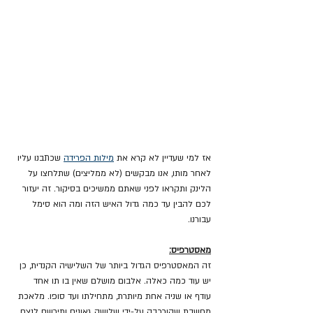
אז למי שעדיין לא קרא את 
מילות הפרידה
 שכתבנו עליו 
לאחר מותו, אנו מבקשים (לא ממליצים) שתלחצו על 
הלינק ותקראו לפני שאתם ממשיכים בסיקור. זה יעזור 
לכם להבין עד כמה גדול האיש הזה ומה הוא סימל 
עבורנו.
מאסטרפיס:
זה המאסטרפיס הגדול ביותר של השלישיה הקנדית, כן 
יש עוד כמה כאלה. אלבום מושלם שאין בו תו אחד 
עודף או שניה אחת מיותרת, מתחילתו ועד סופו. מלאכת 
מחשבת שהורכבה על-ידי שלושה גאונים ותירשם לנצח 