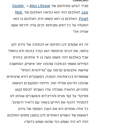
מבלי לגרוע מגדולתם של 
Alex Lifeson
 ו- 
Geddy 
Lee
, האלבום הזה הוא כנראה האלבום של 
Neil 
Peart
. האלבום בו הוא פשוט זרח, האלבום בו הוא 
התעלה על כל דמיון ומבחינת רבים עלה לדרגת אשף, 
אפילו אל!
זה לא שקודם לכן התיפוף או הכתיבה של פירט לקו 
בחסר, את הכינוי פרופסור הוא קיבל בזכות ולא בחסד! 
אבל באלבום הזה פשוט נגעה בו יד אלוהים. בחירת 
המילים ונושאי הכתיבה שהפכו יותר אישיים, המחשבה 
שלושה אלבומים קדימה עם "טרילוגיית הפחד" 
שמסודרת בכרונולוגיה הפוכה, המשקלים הלא שיגרתיים 
שהפכו חריגים אפילו יותר, חילופי המקצבים הפשוט 
פסיכיים, ההארה שנפלה עליו כשבחר לבסס קטע 
מוזיקלי על קוד מורס והדריבלים והמעברים שגרמו לנו 
להתחיל להניף את הידיים באוויר עם ה"אייר דרומינג". 
כל אלה ואחרים היוו את הערך המוסף של פירט 
לגאונות של השניים האחרים ולכן במובן מסוים האלבום 
הזה לא היה נשמע כפי שהוא נשמע בלעדיו.