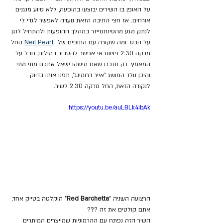
על האופן בו השירים יבוצעו בהופעה, ללא סיוע מנגנים 
אורחים. אז חצי התיבה הזאת נועדה לאפשר לגדי לי 
לנתק מגע מהסינתסייזר במהלך ההופעות ולהתחיל לנגן 
על הבס. ומה שקורה עם התופים של  
Neil Peart
 החל 
מדקה 2:30 פשוט אי אפשר להסביר במילים, חבל על 
המאמץ. רק תזכרו שאם מישהו ישאל אתכם מתי מתי 
והיכן נולד המושג "אייר דרומינג", תפנו אותו בדיוק 
לנקודה הזאת, החל מדקה 2:30 לשיר.
https://youtu.be/auLBLk4ibAk
הרצועה השניה "
Red Barchetta
" הוקלטה בטייק אחד, 
אתם קולטים את זה ???
השיר הזה נפתח עם ההרמוניות שמייצרים המיתרים 