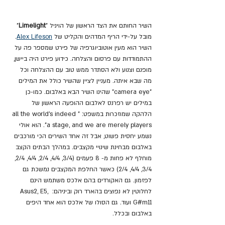
השיר החותם את הצד הראשון של הויניל "
Limelight
" 
מובל על-ידי הריף המדהים והקליט של 
Alex Lifeson
. 
השיר הוא מעין אוטוביוגרפיה של פירט שמספר פה על 
ההתמודדות עם פרסום והצלחה. כידוע פירט היה ביישן, 
מופנם וצנוע ולא הסתדר ממש טוב עם ההצלחה וכל 
מה שבא איתה. מעניין לציין שהשיר כולל את המילים 
"camera eye" שהינו השיר הבא באלבום. כמו-כן 
במילים יש רפרנס לאלבום ההופעה הראשון של 
הלהקה שמוזכרות במשפט: "all the world's indeed 
a stage, and we are merely players". הוא אולי 
נשמע יחסית פשוט, אבל זה אחד השירים הכי מורכבים 
באלבום מבחינת שינויי מקצבים. במהלך הבתים הקצב 
מוחלף לא פחות מ- 8 פעמים (3/4, 4/4, 2/4, 4/4, 2/4, 
3/4, 4/4, 2/4) כאשר החלפת המקצבים נמשכת גם 
לפזמון. גם האקורדים בהם אלכס משתמש הינם 
לחלוטין לא נפוצים בהארד רוק וביניהם: Asus2, E5, 
G#m11 ועוד. גם הסולו של אלכס הוא אחד היפים 
באלבום ובכלל.