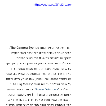
https://youtu.be/ZiRuj2_czzw
הצד השני של הויניל נפתח עם "
The Camera Eye
", 
השיר הארוך באלבום שהינו מיני יצירה בשני חלקים 
באורך של למעלה כמעט 11 דק'. השיר מתייחס 
להבדלים התרבותיים בין הערים לונדון וניו יורק בהן ביקר 
פירט, תוך שהוא מעביר את התרשמותו משתיהן דרך 
מילות השיר. כותרת השיר מבוססת על הטרילוגיה USA 
של הסופר John Dos Passos, אותו העריץ פירט וביסס 
על אותה טרילוגיה גם את השיר "The Big Money" 
מהאלבום "
Power Windows
". בכותרת השיר מצוינות 
אומנם רק הספרות הרומיות I ו- II, אולם כאמור החלק 
הראשון של השיר מתייחס לעיר ניו יורק, בעוד שהחלק 
השני שמתחיל בדקה 6:00 מתייחס לעיר לונדון ומבחינת 