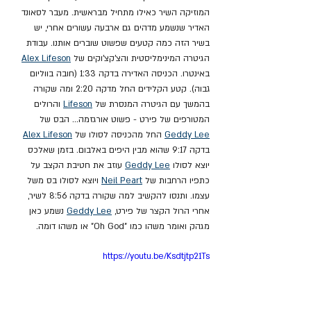
המוזיקה השיר כאילו מתחיל מבראשית. מעבר לסאונד 
האדיר שנשמע מדהים גם ארבעה עשורים אחרי, יש 
בשיר הזה כמה קטעים שפשוט שוברים אותנו. עבודת 
הגיטרה המינימליסטית והצ'קצ'וקים של 
Alex Lifeson
באינטרו. הכניסה האדירה בדקה 1:33 (חובה בווליום 
גבוה). קטע הקלידים החל מדקה 2:20 ומה שקורה 
בהמשך עם הגיטרה המנסרת של 
Lifeson
 והרולים 
המטורפים של פירט - פשוט אורגזמה... הבס של 
Geddy Lee
 החל מהכניסה לסולו של 
Alex Lifeson
בדקה 9:17 שהוא מבין היפים באלבום. בזמן שאלכס 
יוצא לסולו 
Geddy Lee
 עוזב את חטיבת הקצב על 
כתפיו הרחבות של 
Neil Peart
 ויוצא לסולו בס משל 
עצמו. ותנסו להקשיב למה שקורה בדקה 8:56 לשיר, 
אחרי הרול הקצר של פירט, 
Geddy Lee
 נשמע כאן 
מגהק ואומר משהו כמו "Oh God" או משהו דומה.
https://youtu.be/Ksdtjtp21Ts