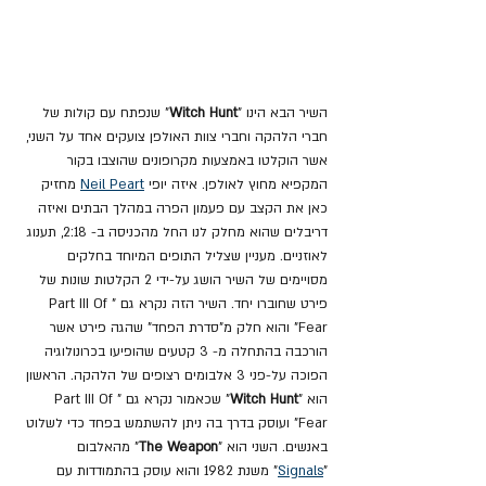
השיר הבא הינו "
Witch Hunt
" שנפתח עם קולות של 
חברי הלהקה וחברי צוות האולפן צועקים אחד על השני, 
אשר הוקלטו באמצעות מקרופונים שהוצבו בקור 
המקפיא מחוץ לאולפן. איזה יופי 
Neil Peart
 מחזיק 
כאן את הקצב עם פעמון הפרה במהלך הבתים ואיזה 
דריבלים שהוא מחלק לנו החל מהכניסה ב- 2:18, תענוג 
לאוזניים. מעניין שצליל התופים המיוחד בחלקים 
מסויימים של השיר הושג על-ידי 2 הקלטות שונות של 
פירט שחוברו יחד. השיר הזה נקרא גם "Part III Of 
Fear" והוא חלק מ"סדרת הפחד" שהגה פירט אשר 
הורכבה בהתחלה מ- 3 קטעים שהופיעו בכרונולוגיה 
הפוכה על-פני 3 אלבומים רצופים של הלהקה. הראשון 
הוא "
Witch Hunt
" שכאמור נקרא גם "Part III Of 
Fear" ועוסק בדרך בה ניתן להשתמש בפחד כדי לשלוט 
באנשים. השני הוא "
The Weapon
" מהאלבום 
"
Signals
" משנת 1982 והוא עוסק בהתמודדות עם 