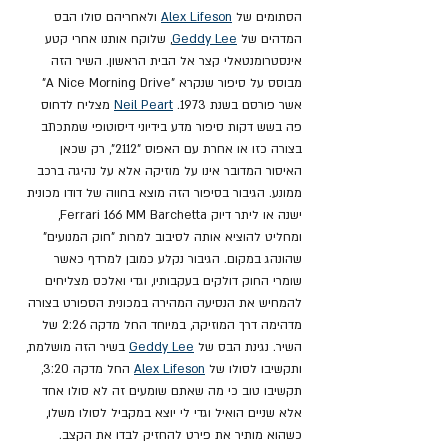
הסתומים של 
Alex Lifeson
 ולאחריהם סולו הבס 
המדהים של 
Geddy Lee
, שלוקח אותנו אחרי קטע 
אינסטרומנטאלי קצר אל הבית הראשון. השיר הזה 
מבוסס על סיפור שנקרא "A Nice Morning Drive" 
אשר פורסם בשנת 1973. 
Neil Peart
 מצליח לדחוס 
פה בשש דקות סיפור מדע בידיוני דיסוטופי שמתכתב 
בצורה כזו או אחרת עם האפוס "2112", רק שכאן 
האיסור המדובר אינו על מוזיקה אלא על נהיגה ברכב 
ממונע. הגיבור בסיפור הזה מוצא בחווה של דודו מכונית 
ישנה או ליתר דיוק Ferrari 166 MM Barchetta, 
ומחליט להוציא אותה לסיבוב למרות "חוק המנועים" 
שהונהג במקום. הגיבור נקלע כמובן למרדף כאשר 
שומרי החוק דולקים בעקבותיו, וגדי ואלכס מצליחים 
להמחיש את הנסיעה המהירה במכונית הספורט בצורה 
מדהימה דרך המוזיקה, במיוחד החל מדקה 2:26 של 
השיר. נגינת הבס של 
Geddy Lee
 בשיר הזה מושלמת, 
ותקשיבו לסולו של 
Alex Lifeson
 החל מדקה 3:20, 
תקשיבו טוב כי מה שאתם שומעים זה לא סולו אחד 
אלא שניים הואיל וגדי לי יוצא במקביל לסולו משלו, 
כשהוא מותיר את פירט להחזיק לבדו את הקצב.