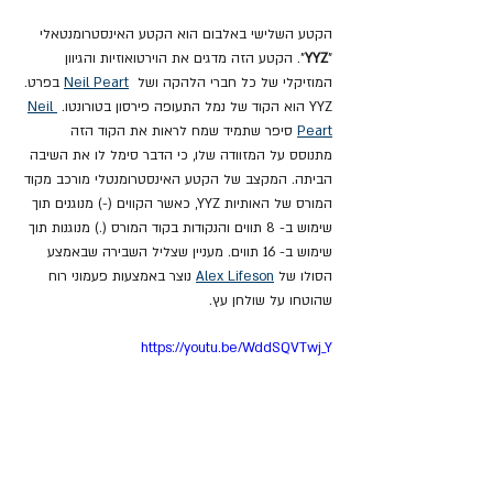
הקטע השלישי באלבום הוא הקטע האינסטרומנטאלי 
"
YYZ
". הקטע הזה מדגים את הוירטואוזיות והגיוון 
המוזיקלי של כל חברי הלהקה ושל  
Neil Peart
 בפרט. 
YYZ הוא הקוד של נמל התעופה פירסון בטורונטו. 
Neil 
Peart
 סיפר שתמיד שמח לראות את הקוד הזה 
מתנוסס על המזוודה שלו, כי הדבר סימל לו את השיבה 
הביתה. המקצב של הקטע האינסטרומנטלי מורכב מקוד 
המורס של האותיות YYZ, כאשר הקווים (-) מנוגנים תוך 
שימוש ב- 8 תווים והנקודות בקוד המורס (.) מנוגנות תוך 
שימוש ב- 16 תווים. מעניין שצליל השבירה שבאמצע 
הסולו של 
Alex Lifeson
 נוצר באמצעות פעמוני רוח 
שהוטחו על שולחן עץ.
https://youtu.be/WddSQVTwj_Y