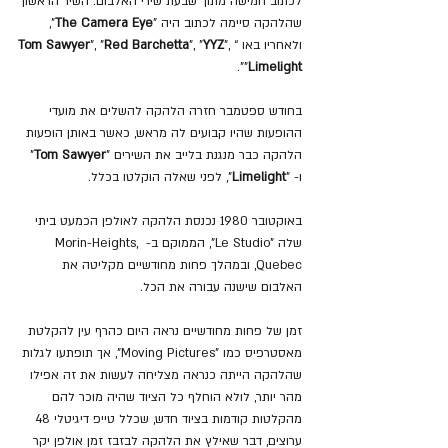
לכתוב חמישה מתוך שבעת שירי האלבום. השיר הראשון 
שהלהקה סיימה לכתוב היה "
The Camera Eye
", 
ולאחריו באו “
", 
YYZ
", "
Red Barchetta
", "
Tom Sawyer
".
"
Limelight
בחודש ספטמבר חזרה הלהקה להשלים את מועדי 
ההופעות שהיו קבועים לה מראש, כאשר באותן הופעות 
הלהקה כבר מנגנת בלייב את השירים "
Tom Sawyer
" 
ו- "
Limelight
", לפני שאלה הוקלטו בכלל.
באוקטובר 1980 נכנסת הלהקה לאולפן הכמעט ביתי 
שלה "Le Studio", הממוקם ב- Morin-Heights, 
Quebec, ובמהלך פחות מחודשיים מקליטה את 
האלבום שישנה עבורה את הכל.
זמן של פחות מחודשיים נראה היום כהרף עין להקלטת 
מאסטרפיס כמו "Moving Pictures", אך תופתעו לגלות 
שהלהקה הייתה כנראה מצליחה לעשות את זה אפילו 
מהר יותר, לולא הוחלף כל הציוד שהיה מוכר להם 
מהקלטות קודמות בציוד חדש, שכלל טייפ דיגיטלי 48 
ערוצים, דבר שאילץ את הלהקה לבזבז זמן אולפן יקר 