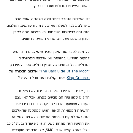
כאחת היצירות הגדולות שנכתבו ברוק.
זה האלבום הנמכר ביותר שלה הלהקה, אשר מכר 
בארה"ב בלבד למעלה מארבעה מיליון עותקים. האלבום 
הזה זכה לביקורות משבחות ומשתפכות מפה לאוזן 
ולציון מושלם אצל רוב מדרגי המוזיקה השונים.
על-מנת לסבר את האוזן, נזכיר שהאלבום הזה הגיע 
למקום השלישי ברשימת 50 אלבומי הפרוגרסיב 
הגדולים בכל הזמנים של מגזין הרולינג סטון. לפניו רק 
"
The Dark Side Of The Moon
" ואלבום הבכורה של 
King Crimson
. אתם קולטים את גודל ההישג ?
נכון, אז יהיו מביניכם שיגידו זה דירוג לא רציני, זה 
הרולינג סטון ומה הם מבינים בפרוג. אבל לא! עצם 
העובדה שתשעה מבקרי מוזיקה שונים הרכיבו את 
הרשימה המפוארת הזאת והגיעו למסקנה שהאלבום 
הזה ראוי למקום השלישי, מוכיחה שלא ניתן לטאטא 
את ההישג הזה מתחת לשטיח. זו לא עוד הצבעת "כוכב 
נולד" באפליקציה או ב- SMS, אלו מבקרים מוערכים 