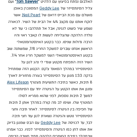
האלבום נפתח בפיצוץ עם הלהיט "
Tom Sawyer
" ועם 
צליל הסינתסייזר של 
Geddy Lee
 המסונכרן באופן 
מושלם עם מכת הבייס דראם של 
Neil Peart
, אשר 
לוקח אותנו עם מקצב 4/4 אל הבית של השיר. לכאורה 
נשמע שיר פשוט לנגינה, אבל אל תתלהבו כי עוד לא 
נולדה הלהקה שהצליחה לעשות לו קאבר ראוי והיו 
הרבה גדולות שניסו. כבר בקטע האינסטרומנטאלי 
הראשון אנחנו עוברים למשקל החריג 7/8, שמשתנה שוב 
בקטע האינסטרומנטאלי השני למשקל חריג אחר 7/4. 
השיר הזה התפתח מקטע שגדי לי נהג לנגן על 
הסינתסייזר במהלך הסאונד צ'קס. הקטע הזה שמתחיל 
בדקה 1:33 מנוגן על הסינתסייזר בצורה מחזורית לאורך 
8 תיבות, כאשר בתיבה התשיעית מצטרף 
Alex Lifeson
ומנגן את אותו הקטע על הגיטרה יחד עם הסינתסייזר 
למשך 2 תיבות נוספות, לפני שהוא ממריא לסולו 
המוטרף שלו. ושימו לב מה קורה במהלך אותן 2 תיבות 
של חפיפה בין הגיטרה לסינתסייזר. לאחר תיבה וחצי 
הסינתסייזר נוטש והגיטרה נשארת לנגן עוד חצי תיבה 
לבד, עד לכניסה של 
Geddy Lee
 עם הבס שמנגן בדיוק 
את אותו לחן כמו הגיטרה והסינתסייזר לפניו. כבר אמרנו 
שבמהלך כתיבת החומרים הלהקה תמיד חשבה קדימה 