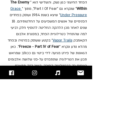
הפחד החיצוני כגון נשק. והשלישי הוא "
The Enemy 
Within
" שנקרא גם "Part I Of Fear", מתוך "
Grace 
Under Pressure
" שיצא בשנת 1984 ועוסק בפחדים 
הפנימיים של אנשים המשפיעים על החלטותיהם. 18 
שנים לאחר מכן הלהקה החליטה להוסיף חלק רביעי 
למה שהתחיל כטרילוגיית הפחד, במסגרת אלבום 
הקאמבק 
Vapor Trails
" בקטע שעוסק בפרנויה ובפחד 
מהלא נודע ונקרא "
Freeze - Part IV of Fear
". כאן 
הגאונות של פירט מגיעה לידי ביטוי גם ככותב שמראש 
תכנן את הטרילוגיה שתתפרס על-פני שלושה אלבומים 
רצופים רק בכרונולוגיה הפוכה. בשיר הזה מתארח 
Hugh Syme – מעצב העטיפות הקבוע של הלהקה 
בנגינה על סינתסייזרים לצידו של 
Geddy Lee
.
מעניין לציין שבזמן העבודה על השיר התבשרה הלהקה 
על רציחתו של 
John Lennon
. העיתוי היה מצמרר וגדי 
התייחס אליו בראיון שנתן באופן הבא:
"I was at Morin Heights, a recording studio an 
hour north of Montreal, working on the song 
"Witch Hunt" for the "Moving Pictures" album the 