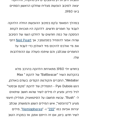
תגובות חיוביות הן מהמבקרים והן מהקהל, והלהקה 
יצאה לסיבוב הופעות מצליח שחלקו הראשון הסתיים 
ביוני 1980.
במהלך הסאונד צ'קס בסיבוב ההופעות החלה הלהקה 
לעבוד על חומרים חדשים. ללהקה היו תוכניות לקחת 
הפסקה של כמה חודשים עד לחלקו השני של הסיבוב 
שהיה אמור להתחיל בספטמבר, אך 
Neil Peart
 דחף 
את גדי ואלכס להיכנס מיד לאולפן כדי לעבוד על 
החומרים שנכתבו, והם שיתפו פעולה עם ההתלהבות 
שלו.
בחודש יולי 1980 מתארחת הלהקה בהרכב מלא 
בהקלטת השיר "Battlescar" של להקת "Max 
Webster", החברים והקולגות הקנדים. בעודם באולפן, 
ניגש Pye Dubois - התמלילן של להקת "מקס וובסטר" 
לניל פירט, ומציע לו מילים לשיר שהוא חושב שיתאים 
ל- "Rush". עכשיו תחשבו על הסיטואציה, תמלילן חיצוני 
מציע ל"פרופסור", איש המילים השנון והמושחז, שכתב 
יצירות אפיות כמו "
2112
" ו- "
Hemispheres
", מילים 
לשיר חדש. ביננו, אם זה הייתם אתם, אז במקרה הטוב 