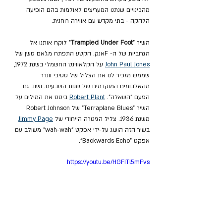
מהכינויים שנתנו המעריצים לאולמות בהם הופיעה 
הלהקה - בתי מקדש עם אווירה רוחנית.
השיר "
Trampled Under Foot
" לוקח אותנו אל 
הגרוביות של ה- Fאנק. הקטע התפתח מג'אם סשן של 
John Paul Jones
 על הקלאווינט החשמלי בשנת 1972, 
שממש מזכיר לנו את הצליל של סטיבי וונדר 
מהאלבומים המוקדמים של שנות השבעים. ושוב גם 
הפעם "השאלה". 
Robert Plant
 ביסס את המילים על 
השיר "Terraplane Blues" של Robert Johnson 
משנת 1936. צליל הגיטרה הייחודי של 
Jimmy Page
בשיר הזה הושג על-ידי אפקט "wah-wah" משולב עם 
אפקט "Backwards Echo".
https://youtu.be/HGFITl5mFvs