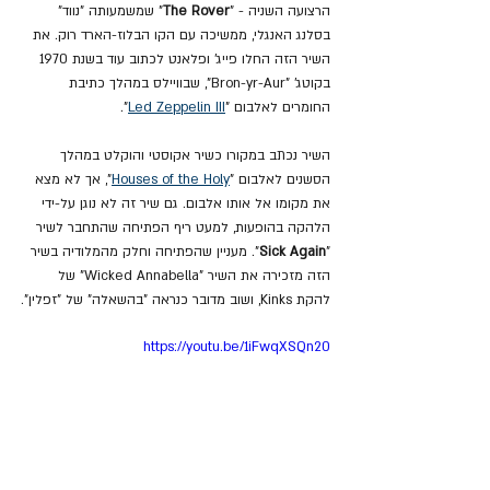
הרצועה השניה - "
The Rover
" שמשמעותה "נווד" 
בסלנג האנגלי, ממשיכה עם הקו הבלוז-הארד רוק. את 
השיר הזה החלו פייג' ופלאנט לכתוב עוד בשנת 1970 
בקוטג' "Bron-yr-Aur", שבוויילס במהלך כתיבת 
החומרים לאלבום "
Led Zeppelin III
".
השיר נכתב במקורו כשיר אקוסטי והוקלט במהלך 
הסשנים לאלבום "
Houses of the Holy
", אך לא מצא 
את מקומו אל אותו אלבום. גם שיר זה לא נוגן על-ידי 
הלהקה בהופעות, למעט ריף הפתיחה שהתחבר לשיר 
"
Sick Again
". מעניין שהפתיחה וחלק מהמלודיה בשיר 
הזה מזכירה את השיר "Wicked Annabella" של 
להקת Kinks, ושוב מדובר כנראה "בהשאלה" של "זפלין".
https://youtu.be/1iFwqXSQn20