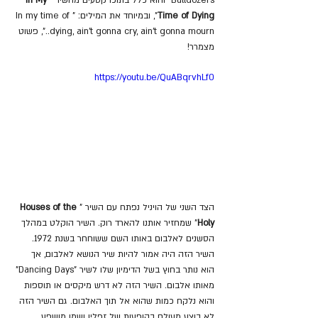
Time of Dying
", ובמיוחד את המילים: "In my time of 
dying, ain't gonna cry, ain't gonna mourn..", פשוט 
מצמרר!
https://youtu.be/QuABqrvhLf0
הצד השני של הויניל נפתח עם השיר "
Houses of the 
Holy
" שמחזיר אותנו להארד רוק. השיר הוקלט במהלך 
הסשנים לאלבום באותו השם ששוחחר בשנת 1972. 
השיר הזה היה אמור להיות שיר הנושא לאלבום, אך 
הוא נותר בחוץ בשל הדימיון שלו לשיר "Dancing Days" 
מאותו אלבום. השיר הזה לא דרש מיקסים או תוספות 
והוא נלקח כמות שהוא אל תוך האלבום. גם השיר הזה 
לא בוצע מעולם בהופעות של זפלין ושמו מושפע 