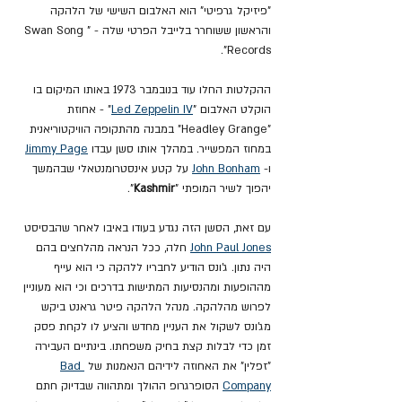
"פיזיקל גרפיטי" הוא האלבום השישי של הלהקה 
והראשון ששוחרר בלייבל הפרטי שלה - "Swan Song 
Records".
ההקלטות החלו עוד בנובמבר 1973 באותו המיקום בו 
הוקלט האלבום "
Led Zeppelin IV
" - אחוזת 
"Headley Grange" במבנה מהתקופה הוויקטוריאנית 
במחוז המפשייר. במהלך אותו סשן עבדו 
Jimmy Page
ו- 
John Bonham
 על קטע אינסטרומנטאלי שבהמשך 
יהפוך לשיר המופתי "
Kashmir
".
עם זאת, הסשן הזה נגדע בעודו באיבו לאחר שהבסיסט 
John Paul Jones
 חלה, ככל הנראה מהלחצים בהם 
היה נתון. ג'ונס הודיע לחבריו ללהקה כי הוא עייף 
מההופעות ומהנסיעות המתישות בדרכים וכי הוא מעוניין 
לפרוש מהלהקה. מנהל הלהקה פיטר גראנט ביקש 
מג'ונס לשקול את העניין מחדש והציע לו לקחת פסק 
זמן כדי לבלות קצת בחיק משפחתו. בינתיים העבירה 
"זפלין" את האחוזה לידיהם הנאמנות של 
Bad 
Company
 הסופרגרופ ההולך ומתהווה שבדיוק חתם 