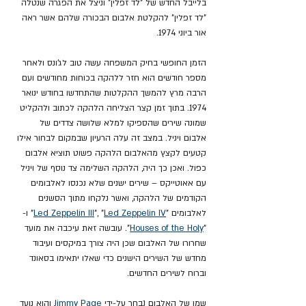
בלייבל החדש של "לד זפלין" וניצל את הפגרה שנטלה 
"לד זפלין" להקלטת אלבום הבכורה שלהם אשר ראה 
אור ביוני 1974.
הזמן החופשי בחיק המשפחה עשה טוב לג'ונס ולאחר 
מספר חודשים הוא חזר ללהקה בכוחות מחודשים ועם 
הרבה מרץ להמשך ההקלטות שהתחדשו בחודש ינואר 
1974. בתוך זמן קצר הצליחה הלהקה לכתוב ולהקליט 
שמונה שירים שהספיקו למלא שלושה צדדים של 
אלבום ויניל. במצב זה עלה הרעיון שבמקום לבחור אילו 
קטעים לקצץ מהאלבום הלהקה פשוט תוציא אלבום 
כפול. ואכן כך היה, הלהקה השלימה צד נוסף של ויניל 
עם אאוטייקס – שירים ישנים שלא נכנסו לאלבומים 
הקודמים של הלהקה, ואשר נלקחו מתוך הסשנים 
לאלבומים "
Led Zeppelin IV
", "
Led Zeppelin III
" ו- 
"
Houses of the Holy
". עובשה זאת עיכבה את מועד 
שחרורו של האלבום שכן היה צורך במיקסים ועיבוד 
מחדש של השירים הישנים כדי שאלו יתאימו בסאונד 
וברוח לשירים החדשים.
שמו של האלבום נבחר על-ידי 
Jimmy Page
 והוא נועד 