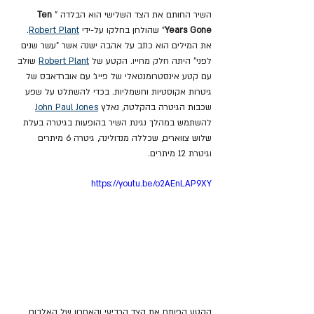
השיר החותם את הצד השלישי הוא הבלדה "
Ten 
Years Gone
" שהולחן בחלקו על-ידי 
Robert Plant
. 
את המילים הוא כתב על אהבה ישנה אשר "עשר שנים 
לפני" היתה חלק מחייו. הקטע של 
Robert Plant
 שולב 
עם קטע אינסטרומנטאלי של פייג' עם אוברדאבס של 
גיטרות אקוסטיות וחשמליות. בכדי להשתלט על שפע 
שכבות הגיטרה בהקלטה, נאלץ 
John Paul Jones
להשתמש במהלך נגינת השיר בהופעות בגיטרה בעלת 
שלוש צווארים, שכללה מנדולינה, גיטרה 6 מיתרים 
וגיטרת 12 מיתרים.
https://youtu.be/o2AEnLAP9XY
הקטע הפותח את הצד הרביעי והאחרון של האלבום 