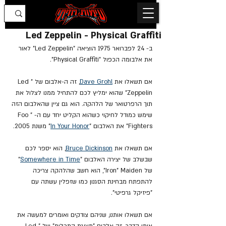
Led Zeppelin - Physical Graffiti
ב- 24 לפברואר 1975 הוציאה "Led Zeppelin" לאור 
את אלבומה הכפול "Physical Graffiti".
אם תשאלו את 
Dave Grohl
, זה ה-אלבום של "Led 
Zeppelin" שהוא ימליץ לכם להתחיל ממנו לצלול את 
תוך הרפרטואר של הלהקה. הוא גם ציין שהאלבום הזה 
שימש כמודל לחיקוי כשהוא הקליט יחד עם ה- "Foo 
Fighters" את האלבום "
In Your Honor
" משנת 2005.
אם תשאלו את 
Bruce Dickinson
,
 הוא יספר לכם 
שבשלב של יצירה האלבום "
Somewhere in Time
" 
של Iron" Maiden", הוא
חשב שהלהקה צריכה 
להתפתח מבחינת הסגנון כמו שזפלין עשתה עם 
"פיזיקל גרפיטי". 
אם תשאלו אותנו, שניהם צודקים ואומרים למעשה את 