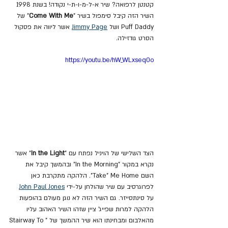
קטנטן לרפואה? שיר א-ל-מ-ו-ת-י נקודה! בשנת 1998 
השיר הזה קיבל סימפול בשיר "
Come With Me
" של 
Puff Daddy ושל 
Jimmy Page
 אשר ליווה את פסקול 
הסרט גודזילה.
https://youtu.be/hW_WLxseq0o
הצד השלישי של הויניל נפתח עם "
In the Light
" אשר 
נקרא במקור "In the Morning" ובהמשך קיבל את 
השם Take" Me Home". הלהקה מתקרבת כאן 
לפרוגרסיב עם שיר שהולחן על-ידי 
John Paul Jones
על סינתסייזר. גם השיר הזה לא נוגן מעולם בהופעות 
הלהקה למרות שפייג' ציין שזהו השיר האהוב עליו 
מהאלבום ומבחינתו הוא שיר ההמשך של "Stairway To 