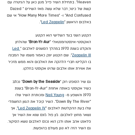
Heaven". בתחילת השיר פייג' מנגן כאן על הגיטרה עם 
קשת של כינור, דבר שלא עשה מאז השירים "Dazed 
And Confused" ו- "How Many More Times" אי שם 
באלבום הראשון "
Led Zeppelin
".
הקטע השני בצד השלישי הוא הקטע 
האקוסטי-אינסטרומנטאלי "
Bron-Yr-Aur
" שהולחן 
והוקלט בשנת 1970 במהלך הסשנים לאלבום "
Led 
Zeppelin III
". שם הקטע יונק כאמור משמו של המבנה 
בו הקליטו חברי הלהקה את האלבום והוא ממש מזכיר 
את אווירת אותו אלבום שהינו אקוסטי בחלקו.
גם שיר הסופט רוק "
Down by the Seaside
" נכתב 
כשיר אקוסטי באותה אחוזת "Bron-Yr-Aur" בשנת 
1970 והושפע מ- 
Neil Young
 ומכותרת השיר שלו 
"Down By The River". השיר קיבל את הגוון החשמלי 
שלו בעת ההקלטות לאלבום "
Led Zeppelin IV
", אך 
נשאר מחוץ לאלבום. ג'ון פול ג'ונס שנא את השיר אך 
פלאנט אהב אותו ולכן הוא נכנס לאלבום נושא הסיקור. 
גם השיר הזה לא נוגן מעולם בהופעות.