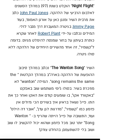
"
Night Flight
" הוקלט בשנת 1971 במהלך הסשנים 
לאלבום הרביעי של הלהקה. 
John Paul Jones
 כתב 
את מרבית השיר ומנגן כאן על אורגן האמונד, בעוד 
Jimmy Page
 בגיטרה המועברת דרך מגבר לזלי. 
המילים נכתבו על-ידי 
Robert Plant
 לאחר שקרא 
כותרת בעיתון על בחור שמנסה להימלט מגיוס. בדומה 
ל"קשמיר", זה אחד מהשירים היחידים של הלהקה ללא 
סולו גיטרה.
השיר "
The Wanton Song
" נכתב במהלך סיבוב 
ההופעות של הלהקה בארה"ב במהלך הקלטות "the 
song remains the same". המילה "wanton" לא 
מוזכרת בשיר. בסולו ג'ימי משתמש שוב באפקט 
"באקוורד אקו", בו שומעים קודם את האקו ואחר כך את 
התו. פייג' נשאל בראיון איך בשירים הכי גדולים אין 
פזמון כמו "קשמיר", "מדרגות לגן עדן", "אובר דה הילס" 
ועוד, התשובה של פייג' הייתה שהריף ב- "Wanton 
Song" יותר טוב מכל פזמון ושהוא יכול להקשיב לו שוב 
ושוב בלי להשתעמם, בהחלט צודק!