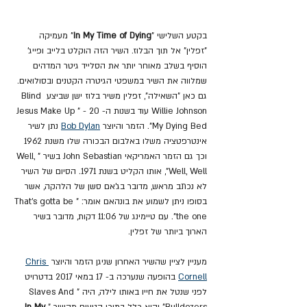
בקטע השלישי "
In My Time of Dying
" מעמיקה 
"זפלין" אל תוך הבלוז. השיר הזה הוקלט בלייב ופייג' 
הוסיף בשלב מאוחר יותר את הסלייד גיטר המדהים 
שמלווה את השיר במשפטי הגיטרה הקטנים ובסולואים. 
גם כאן "השאילה", זפלין משיר בלוז ישן שביצע Blind 
Willie Johnson עוד בשנות ה- 20 - "Jesus Make Up 
My Dying Bed". הזמר והיוצר 
Bob Dylan
 נתן לשיר 
אינטרפטציה משלו באלבום הבכורה שלו משנת 1962 
וכך גם הזמר האמריקאי John Sebastian בשיר "Well, 
Well, Well", אותו הקליט בשנת 1971. הסיום של השיר 
לא נכתב מראש, מדובר בג'אם סשן של הלהקה, אשר 
בסופו ניתן לשמוע את בונהאם אומר: "That's gotta be 
the one". עם טיימינג של 11:06 דקות, מדובר בשיר 
הארוך ביותר של זפלין.
מעניין לציין שהשיר האחרון שניגן הזמר והיוצר 
Chris 
Cornell
 בהופעה שנערכה ב- 17 במאי 2017 בדטרויט 
לפני שנטל את חייו באותו לילה, היה "Slaves And 
Bulldozers" והוא כלל בתוכו קטעים מהשיר "
In My 