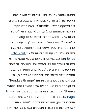
הקטע שסוגר את צידו השני של הויניל הוא כנראה 
הקטע הגדול ביותר באלבום ואחד מהקטעים הגדולים 
של הלהקה בכלל - "
Kashmir
". כאמור, זה הקטע 
הראשון שבונהאם ופייג' עבדו עליו עבור התקליט עוד 
בשנת 1973 ונקרא במקור "Driving To Kashmir". 
פלאנט כתב את המילים לשיר במהלך נסיעה במדבר 
סהרה מאגדיר לסידי איפני, בדרך לפסטיבל פולקלור 
במרוקו, אליו נסע עם פייג' בשנת 1973. 
John Paul 
Jones
 מנגן כאן במלוטרון באופן מופלא ומושלם והוא 
היה זה שעיבד את כלי המיתר וכלי הנשיפה. זה אחד 
מהקטעים היחידים של "זפלין" בהם מתארחים נגנים 
נוספים. איזה סאונד כבד ובומבסטי יש לתופים, של 
בונהאם שהוקלטו בחלל אחוזת "Headley Grange" 
בדיוק במקום בו הוא הקליט את "When The Levee 
Breaks", איזה קצב, והאקורדים המטורפים של 
Jimmy 
Page
 שדאג לכוון את הגיטרה באופן לא שיגרתי. ואיך, 
תסבירו לנו איך, הוא מצליח להמם ולהפיל אותנו 
לקרשים למרות הנגינה המונוטונית ואפילו בלי סולו אחד 