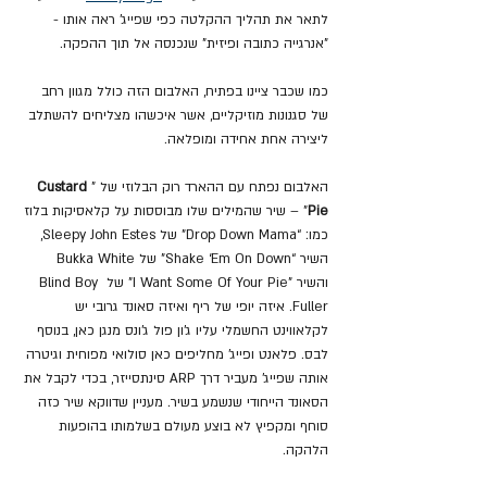
לתאר את תהליך ההקלטה כפי שפייג' ראה אותו - 
"אנרגייה כתובה ופיזית" שנכנסה אל תוך ההפקה.
כמו שכבר ציינו בפתיח, האלבום הזה כולל מגוון רחב 
של סגנונות מוזיקליים, אשר איכשהו מצליחים להשתלב 
ליצירה אחת אחידה ומופלאה.
האלבום נפתח עם ההארד רוק הבלוזי של "
Custard 
Pie
" – שיר שהמילים שלו מבוססות על קלאסיקות בלוז 
כמו: “Drop Down Mama” של Sleepy John Estes, 
השיר “Shake ‘Em On Down” של Bukka White 
והשיר "I Want Some Of Your Pie" של Blind Boy 
Fuller. איזה יופי של ריף ואיזה סאונד גרובי יש 
לקלאווינט החשמלי עליו ג'ון פול ג'ונס מנגן כאן, בנוסף 
לבס. פלאנט ופייג' מחליפים כאן סולואי מפוחית וגיטרה 
אותה שפייג' מעביר דרך ARP סינתסייזר, בכדי לקבל את 
הסאונד הייחודי שנשמע בשיר. מעניין שדווקא שיר כזה 
סוחף ומקפיץ לא בוצע מעולם בשלמותו בהופעות 
הלהקה.