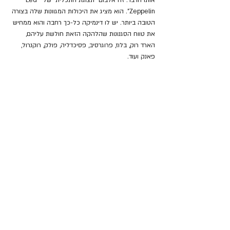
אותו הדבר. זה אלבום "תצוגת התכלית" של "Led 
Zeppelin". הוא מציג את היכולות המגוונות שלה בצורה 
הטובה ביותר. יש לו דינמיקה כל-כך רחבה והוא ממחיש 
את טווח הסגנונות שהלהקה הזאת חולשת עליהם, 
הארד רוק, בלוז, פרוגרסיב, פסיכדליה, פולק, רוקנרול, 
פאנק ועוד.